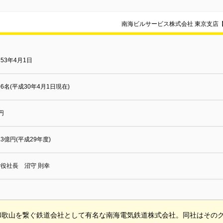
南海ビルサービス株式会社 東京支店
53年4月1日
596名(平成30年4月1日現在)
円
8.3億円(平成29年度)
役社長 沼守 則幸
和歌山を繋ぐ鉄道会社として有名な南海電気鉄道株式会社。同社はその