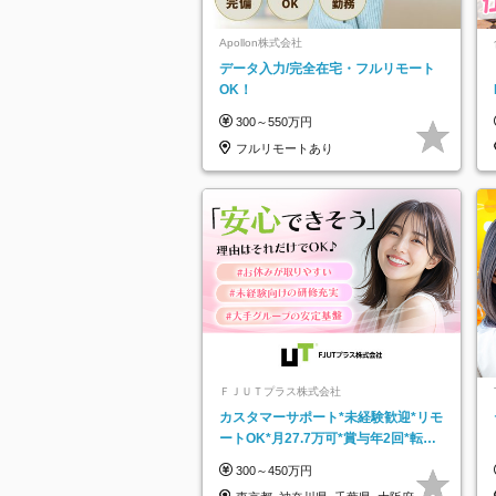
Apollon株式会社
データ入力/完全在宅・フルリモート
OK！
300～550万円
フルリモートあり
ＦＪＵＴプラス株式会社
カスタマーサポート*未経験歓迎*リモ
ートOK*月27.7万可*賞与年2回*転勤
なし*連休OK/ZE010232
300～450万円