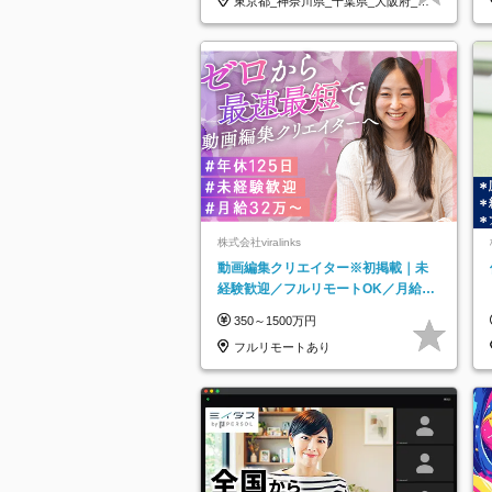
東京都_神奈川県_千葉県_大阪府_愛
知県…
株式会社viralinks
動画編集クリエイター※初掲載｜未
経験歓迎／フルリモートOK／月給32
万＋賞与
350～1500万円
フルリモートあり