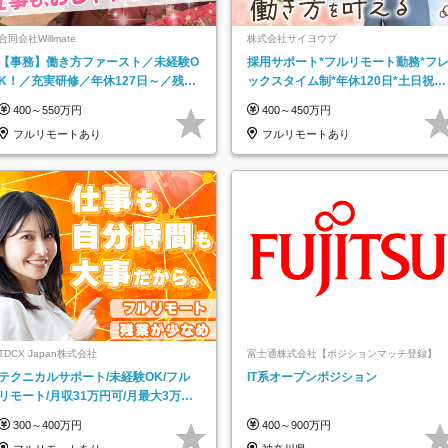
合同会社Willmate
株式会社サイヨウブ
【事務】働き方ファースト／未経験O
採用サポート*フルリモート勤務*フ
K！／充実研修／年休127日～／残業
ックスタイム制*年休120日*土日祝休
なし／平均20代／リモートOK
み*残業ほぼなし*育児中社員8割以上
400～550万円
400～450万円
フルリモートあり
フルリモートあり
TDCX Japan株式会社
富士通株式会社【ポジションマッチ登録】
テクニカルサポート/未経験OK/フル
IT系オープンポジション
リモート/月収31万円可/月最大3万の
インセンティブ支給/平均年齢33歳
300～400万円
400～900万円