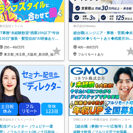
株式会社ミライル
株式会社Widsley
IT事務*未経験歓迎*残業10h以下*年休
総合職(エンジニア・事務・営業)◆未
130日*服装・髪型自由*AI研修あり*
経験OK◆リモートあり◆残業月3h◆
住宅手当あり*転勤なし
服装髪型自由
250～450万円
400～800万円
東京都_埼玉県_大阪府_新潟県_福岡
フルリモートあり
県
株式会社さくらインベスト
GMOコネクトHR株式会社【GMOインター
ットグループ】
配信ディレクター（ウェビナー運
【総合職（事務/マーケ/広報等）】未
営）／フルリモートOK／土日祝休み
経験大歓迎／フルリモ可で全国募