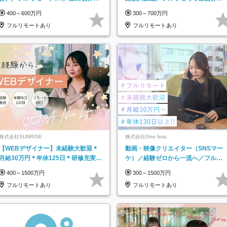
／年休123日／年収600万円可
集！年収アップ多数★年休最大130日
400～600万円
300～700万円
★
フルリモートあり
フルリモートあり
株式会社SUNRISE
株式会社One feat.
【WEBデザイナー】未経験大歓迎＊
動画・映像クリエイター（SNSマー
月給30万円＊年休125日＊研修充実＊
ケ）／経験ゼロから一流へ／フルリ
フルリモ＊フルフレックス＊
モートOK／月給30万円～／年休130
400～1500万円
300～1500万円
日以上
フルリモートあり
フルリモートあり