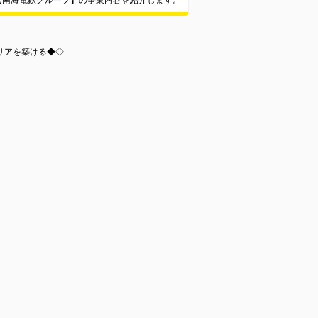
【南海電鉄グループ】の事業内容を紹介します。
リアを築ける◆◇