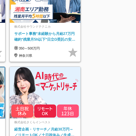
株式会社サウンドテクニカ
サポート事務*未経験から月給27万円
確約*残業月5h以下*日立G受託の安定
基盤*湘南エリア勤務
350～500万円
神奈川県
ネ
株式会社さくらインベスト
経営企画・リサーチ／月給30万円～
／リモートOK／土日祝休み／生成AI