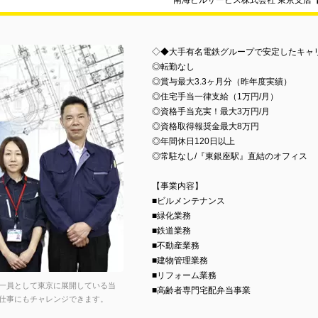
南海ビルサービス株式会社 東京支店
◇◆大手有名電鉄グループで安定したキャ
◎転勤なし
◎賞与最大3.3ヶ月分（昨年度実績）
◎住宅手当一律支給（1万円/月）
◎資格手当充実！最大3万円/月
◎資格取得報奨金最大8万円
◎年間休日120日以上
◎常駐なし/『東銀座駅』直結のオフィス
【事業内容】
■ビルメンテナンス
■緑化業務
■鉄道業務
■不動産業務
■建物管理業務
■リフォーム業務
一員として東京に展開している当
■高齢者専門宅配弁当事業
仕事にもチャレンジできます。