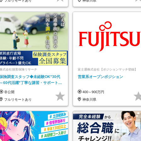
フルリモートあり
神奈川県
株式会社損害保険リサーチ
富士通株式会社【ポジションマッチ登録】
保険調査スタッフ◆未経験OK*30代
営業系オープンポジション
～60代活躍*丁寧な講習・サポートあ
り*原則直行直帰／全国募集・業務委
非公開
400～900万円
託
フルリモートあり
神奈川県