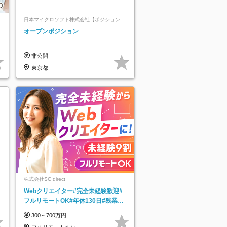
日本マイクロソフト株式会社【ポジションマ
ッチ登録】
レ
オープンポジション
非公開
東京都
株式会社SC direct
Webクリエイター#完全未経験歓迎#
フルリモートOK#年休130日#残業月
5h以下#全国募集#最大1年の研修
300～700万円