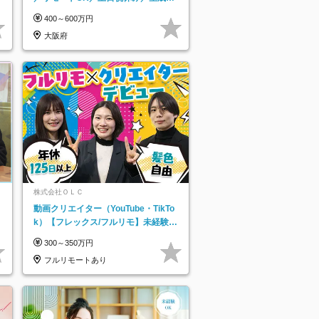
を活用できる方歓迎
400～600万円
大阪府
株式会社ＯＬＣ
動画クリエイター（YouTube・TikTo
k）【フレックス/フルリモ】未経験O
K｜Web研修1年間｜副業OK
300～350万円
フルリモートあり