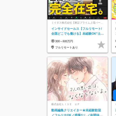
ミイダス株式会社【東証プライム上場パーソ
ルグループ】
インサイドセールス【フルリモート/
全国どこでも働ける】未経験OK*土日
祝休み*残業少なめ*在宅勤務手当あり
300～600万円
フルリモートあり
株式会社ＬＩＶＥ ＵＰ
動画編集クリエイター★未経験歓迎
／フルリモOK／残業なし／年間休日