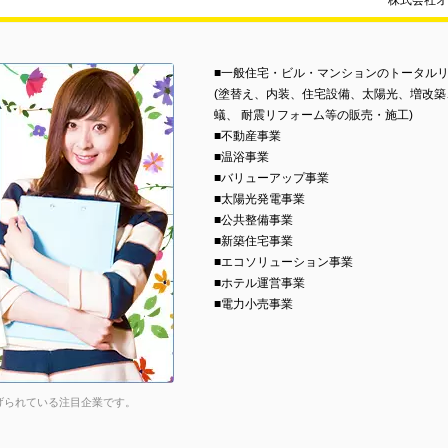
株式会社オ
■一般住宅・ビル・マンションのトータル
(塗替え、内装、住宅設備、太陽光、増改
蟻、 耐震リフォーム等の販売・施工)
■不動産事業
■温浴事業
■バリューアップ事業
■太陽光発電事業
■公共整備事業
■新築住宅事業
■エコソリューション事業
■ホテル運営事業
■電力小売事業
げられている注目企業です。