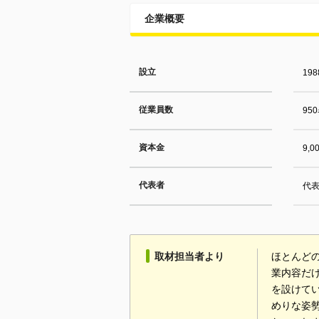
企業概要
設立
19
従業員数
95
資本金
9,
代表者
代表
取材担当者より
ほとんど
業内容だ
を設けて
めりな姿