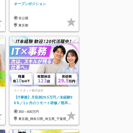
レ
オープンポジション
非公開
東京都
ランスタッド株式会社
【IT事務】月収例29.5万円／未経験9
8％／1ヶ月のリモート研修／既卒・
第二新卒歓迎／年間休日123日/OW
350～600万円
東京都_神奈川県_埼玉県_千葉県_大
阪府…