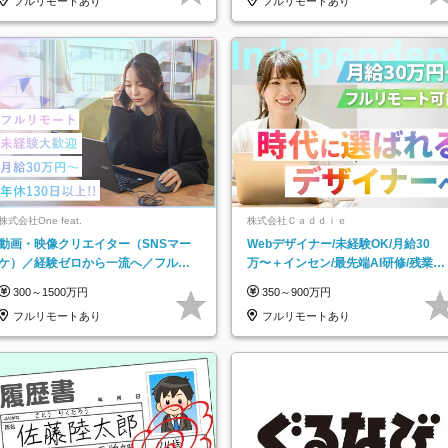
フルリモートあり
フルリモートあり
株式会社One feat.
株式会社Ｃａｄｄｉｅ
動画・映像クリエイター（SNSマー
Webデザイナー/未経験OK/月給30
ケ）／経験ゼロから一流へ／フルリ
万〜＋インセン/最先端AI研修/残業月
モートOK／月給30万円～／年休130
5h/リモート可/副業OK
300～1500万円
350～900万円
日以上
フルリモートあり
フルリモートあり