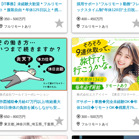
【IT事務】未経験大歓迎＊フルリモー
採用サポート*フルリモート勤務*フ
ト＊服装自由＊年休125日以上＊残業
ックスタイム制*年休120日*土日祝休
なし＊月給26万円以上
み*残業ほぼなし*育児中社員8割以上
350～500万円
400～450万円
フルリモートあり
フルリモートあり
株式会社ワールドコーポレーション
株式会社エスアイイー 【東京プロマーケッ
ト上場】
作図補助◆月給47万円以上/有給最大
ITサポート事務◆完全未経験OK◆年
40日/身体の負担を減らしながら安定
休134日◆リモートOK◆残業月7h以
した給与を実現/転勤なし/p10
下◆賞与年3回◆5年目まで必ず昇給
650～800万円
300～500万円
東京都_神奈川県_埼玉県_千葉県_大
フルリモートあり
阪府…