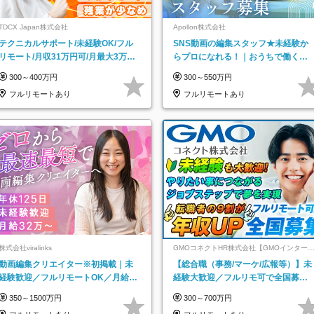
TDCX Japan株式会社
Apollon株式会社
テクニカルサポート/未経験OK/フル
SNS動画の編集スタッフ★未経験か
リモート/月収31万円可/月最大3万の
らプロになれる！｜おうちで働くフ
インセンティブ支給/平均年齢33歳
ルリモート｜残業ゼロで18時退勤◎
300～400万円
300～550万円
フルリモートあり
フルリモートあり
株式会社viralinks
GMOコネクトHR株式会社【GMOインター
ットグループ】
動画編集クリエイター※初掲載｜未
【総合職（事務/マーケ/広報等）】未
経験歓迎／フルリモートOK／月給32
経験大歓迎／フルリモ可で全国募
万＋賞与
集！年収アップ多数★年休最大130日
350～1500万円
300～700万円
★