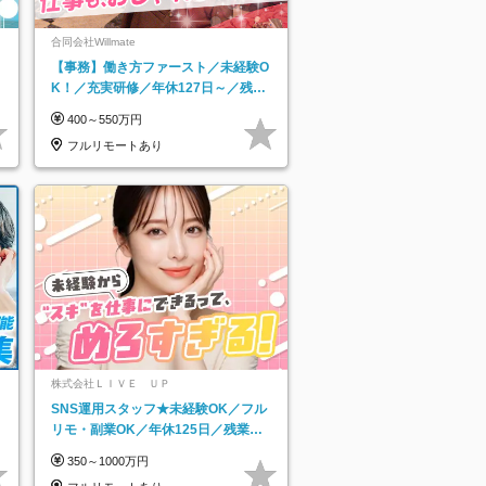
合同会社Willmate
【事務】働き方ファースト／未経験O
K！／充実研修／年休127日～／残業
なし／平均20代／リモートOK
400～550万円
フルリモートあり
ネ
株式会社ＬＩＶＥ ＵＰ
SNS運用スタッフ★未経験OK／フル
リモ・副業OK／年休125日／残業な
し／髪・服・ネイル・ピアス自由
350～1000万円