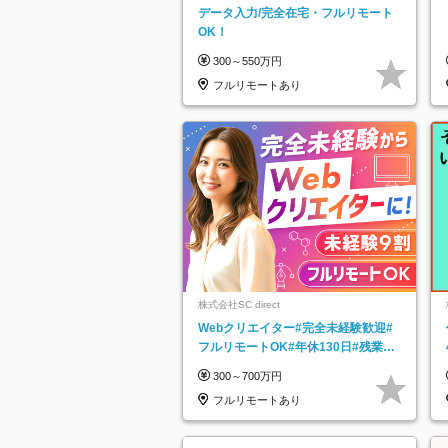
データ入力/完全在宅・フルリモート
OK！
300～550万円
フルリモートあり
株式会社SC direct
Webクリエイター#完全未経験歓迎#
フルリモートOK#年休130日#残業月
5h以下#全国募集#最大1年の研修
300～700万円
フルリモートあり