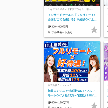
ミイダス株式会社【東証プライム上場パーソ
ルグループ】
インサイドセールス【フルリモート/
全国どこでも働ける】未経験OK*土日
祝休み*残業少なめ*在宅勤務手当あり
300～600万円
フルリモートあり
株式会社Ｃｒａｎｅ＆Ｉ
初級エンジニア*未経験OK！*フルリ
モートOK*月給32万～*残業月9.8h*1
ヶ月の研修*資格取得率100％
400～1200万円