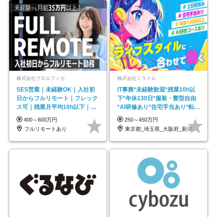
株式会社プロエフィカ
株式会社ミライル
SES営業｜未経験OK｜入社初
IT事務*未経験歓迎*残業10h以
日からフルリモート｜フレック
下*年休130日*服装・髪型自由
ス可｜残業月平均10h以下｜事
*AI研修あり*住宅手当あり*転勤
業立ち上げメンバー
なし
400～600万円
250～450万円
フルリモートあり
東京都_埼玉県_大阪府_新潟県_福岡県