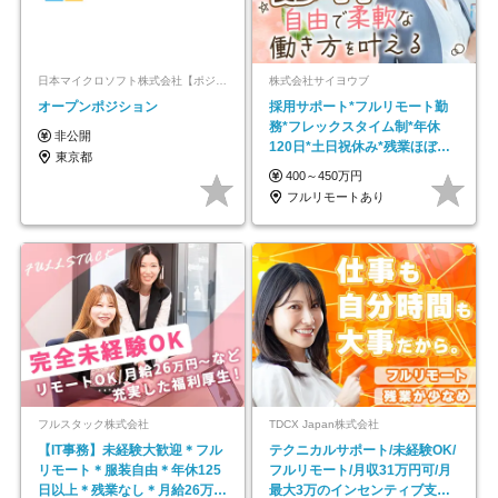
日本マイクロソフト株式会社【ポジションマッチ登録】
株式会社サイヨウブ
オープンポジション
採用サポート*フルリモート勤
務*フレックスタイム制*年休
非公開
120日*土日祝休み*残業ほぼな
東京都
し*育児中社員8割以上
400～450万円
フルリモートあり
フルスタック株式会社
TDCX Japan株式会社
【IT事務】未経験大歓迎＊フル
テクニカルサポート/未経験OK/
リモート＊服装自由＊年休125
フルリモート/月収31万円可/月
日以上＊残業なし＊月給26万円
最大3万のインセンティブ支給/