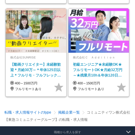
株式会社SUNRISE
株式会社Ｃ Ａｄｄｉｔｉｏｎ
【動画クリエイター】未経験歓
初級エンジニア★未経験OK★
迎＊月給30万～＊年休125日以
フルリモートOK★月給32万円
上＊フルリモ・フルフレックス
～★残業月10h＆年休120日以
◆10名の採用が決定◆
上★副業可
400～1500万円
400～1500万円
フルリモートあり
フルリモートあり
転職・求人情報サイトのtype
掲載企業一覧
コミュニティワン株式会社
【東急コミュニティーグループ】の転職・求人情報
職種から求人を探す