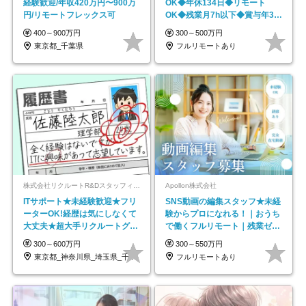
経験歓迎/年収420万円〜900万
OK◆年休134日◆リモート
円/リモートフレックス可
OK◆残業月7h以下◆賞与年3回
◆5年目まで必ず昇給
400～900万円
300～500万円
東京都_千葉県
フルリモートあり
株式会社リクルートR&Dスタッフィング【リクルートグループ】
Apollon株式会社
ITサポート★未経験歓迎★フリ
SNS動画の編集スタッフ★未経
ーターOK!経歴は気にしなくて
験からプロになれる！｜おうち
大丈夫★超大手リクルートグル
で働くフルリモート｜残業ゼロ
ープの正社員/sg
で18時退勤◎
300～600万円
300～550万円
東京都_神奈川県_埼玉県_千葉県_大阪府…
フルリモートあり