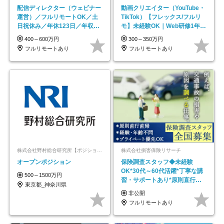
配信ディレクター（ウェビナー
動画クリエイター（YouTube・
運営）／フルリモートOK／土
TikTok）【フレックス/フルリ
日祝休み／年休123日／年収
モ】未経験OK｜Web研修1年間
600万円可
｜副業OK
400～600万円
300～350万円
フルリモートあり
フルリモートあり
株式会社野村総合研究所【ポジションマッチ登録】
株式会社損害保険リサーチ
オープンポジション
保険調査スタッフ◆未経験
OK*30代～60代活躍*丁寧な講
500～1500万円
習・サポートあり*原則直行直
東京都_神奈川県
帰／全国募集・業務委託
非公開
フルリモートあり