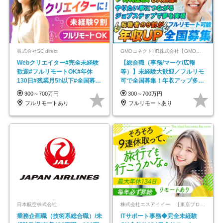
株式会社SC direct
GMOコネクトHR株式会社【GMOインターネットグループ】
Webクリエイター#完全未経験
【総合職（事務/マーケ/広報
歓迎#フルリモートOK#年休
等）】未経験大歓迎／フルリモ
130日#残業月5h以下#全国募集
可で全国募集！年収アップ多数
#最大1年の研修
★年休最大130日★
300～700万円
300～700万円
フルリモートあり
フルリモートあり
日本航空株式会社
株式会社エスアイイー 【東京プロマーケット上場】
業務企画職（技術系総合職）/未
ITサポート事務◆完全未経験