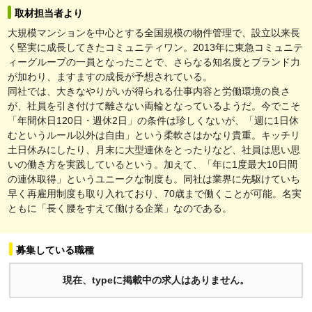
取材担当者より
大規模マンションを中心とする全国規模の物件管理で、設立以来長
く堅実に成長してきたコミュニティワン。2013年に東急コミュニテ
ィーグループの一員となったことで、さらなる知名度とブランド力
が加わり、ますますの成長が予想されている。
同社では、大きなやりがいが得られる仕事内容と労働環境の良さ
が、社員を引き付けて離さない両輪となっているようだ。今でこそ
「年間休日120日・週休2日」の条件は珍しくないが、「週に1日休
むというルール以外は自由」という柔軟さはかなり貴重。キッチリ
土日休みにしたり、月末に大型連休をとったりなど、社員は思い思
いの働き方を実践しているという。加えて、「年に1度最大10日間
の連休取得」というユニークな制度も。同社は業界に先駆けていち
早く再雇用制度も取り入れており、70歳まで働くことが可能。名実
ともに「長く腰をすえて働ける企業」なのである。
募集している職種
現在、typeに掲載中の求人はありません。