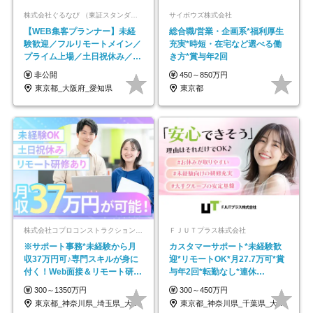
株式会社ぐるなび （東証スタンダード上場）
サイボウズ株式会社
【WEB集客プランナー】未経
総合職/営業・企画系*福利厚生
験歓迎／フルリモートメイン／
充実*時短・在宅など選べる働
プライム上場／土日祝休み／東
き方*賞与年2回
京・大阪・名古屋
非公開
450～850万円
東京都_大阪府_愛知県
東京都
株式会社コプロコンストラクション【東証プライム上場コプロ・ホールディングス子会社】
ＦＪＵＴプラス株式会社
※サポート事務*未経験から月
カスタマーサポート*未経験歓
収37万円可♪専門スキルが身に
迎*リモートOK*月27.7万可*賞
付く！Web面接＆リモート研修
与年2回*転勤なし*連休
も充実♪/a
OK/ZE010232
300～1350万円
300～450万円
東京都_神奈川県_埼玉県_大阪府_愛知県…
東京都_神奈川県_千葉県_大阪府_愛知県…