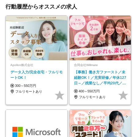
行動履歴からオススメの求人
Apollon株式会社
合同会社Willmate
データ入力/完全在宅・フルリモ
【事務】働き方ファースト／未
ートOK！
経験OK！／充実研修／年休127
日～／残業なし／平均20代／リ
300～550万円
モートOK
400～550万円
フルリモートあり
フルリモートあり