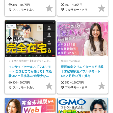
以上
平均年齢33歳
350～500万円
300～400万円
フルリモートあり
フルリモートあり
ミイダス株式会社【東証プライム上場パーソルグループ】
株式会社viralinks
インサイドセールス【フルリモ
動画編集クリエイター※初掲載
ート/全国どこでも働ける】未経
｜未経験歓迎／フルリモート
験OK*土日祝休み*残業少なめ*
OK／月給32万＋賞与
在宅勤務手当あり
300～600万円
350～1500万円
フルリモートあり
フルリモートあり