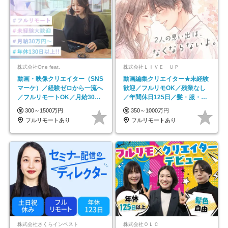
株式会社One feat.
株式会社ＬＩＶＥ ＵＰ
動画・映像クリエイター（SNS
動画編集クリエイター★未経験
マーケ）／経験ゼロから一流へ
歓迎／フルリモOK／残業なし
／フルリモートOK／月給30万
／年間休日125日／髪・服・ネ
円～／年休130日以上
イル自由／研修充実で安心
300～1500万円
350～1000万円
フルリモートあり
フルリモートあり
株式会社さくらインベスト
株式会社ＯＬＣ