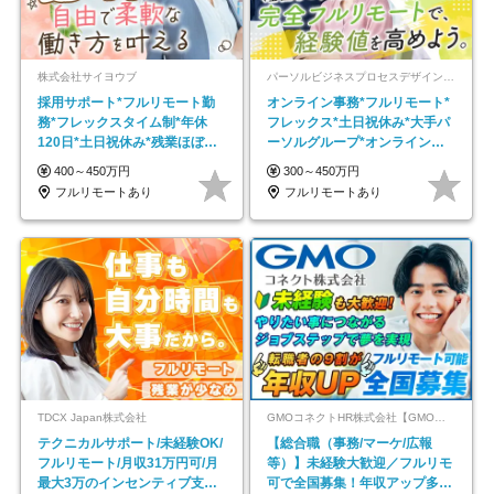
株式会社サイヨウブ
パーソルビジネスプロセスデザイン株式会社 事業開発本部
採用サポート*フルリモート勤
オンライン事務*フルリモート*
務*フレックスタイム制*年休
フレックス*土日祝休み*大手パ
120日*土日祝休み*残業ほぼな
ーソルグループ*オンライン面
し*育児中社員8割以上
接*30～40代活躍中
400～450万円
300～450万円
フルリモートあり
フルリモートあり
TDCX Japan株式会社
GMOコネクトHR株式会社【GMOインターネットグループ】
テクニカルサポート/未経験OK/
【総合職（事務/マーケ/広報
フルリモート/月収31万円可/月
等）】未経験大歓迎／フルリモ
最大3万のインセンティブ支給/
可で全国募集！年収アップ多数