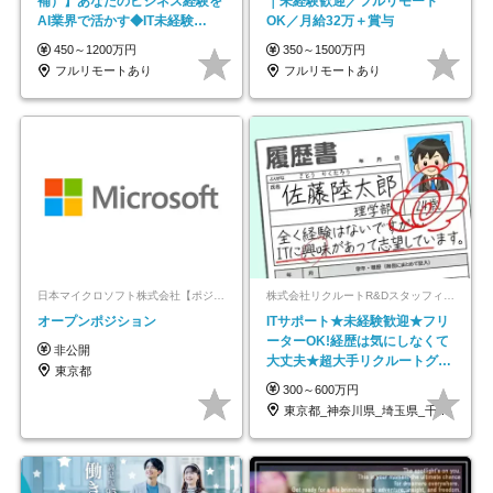
補）】あなたのビジネス経験を
｜未経験歓迎／フルリモート
AI業界で活かす◆IT未経験
OK／月給32万＋賞与
OK◆目指せるコンサル
450～1200万円
350～1500万円
フルリモートあり
フルリモートあり
日本マイクロソフト株式会社【ポジションマッチ登録】
株式会社リクルートR&Dスタッフィング【リクルートグループ】
オープンポジション
ITサポート★未経験歓迎★フリ
ーターOK!経歴は気にしなくて
非公開
大丈夫★超大手リクルートグル
東京都
ープの正社員/sg
300～600万円
東京都_神奈川県_埼玉県_千葉県_大阪府…