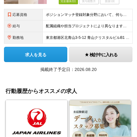
完全週休2日
賞与複数月
面接1回
応募資格
ポジションマッチ登録対象分野において、何らかの知識・経験がある方 ■求める人物像 ・物事に対して責任感を持ち、積極的に取り組める方 ・幅広い分野に関心を持つ感度の高い方 ・基本的な社会人力（考える力、ビジネスマインド、説明力）が身についている方 ・物事を客観的かつロジカルに捉え、アウトプットできる方
給与
配属組織や担当プロジェクトにより異なります。 経験・スキルを考慮の上、決定します。
勤務地
東京都港区北青山3-5-12 青山クリスタルビルB1 ※配属組織や担当プロジェクトにより異なる場合がございます。
求人を見る
検討中に入れる
掲載終了予定日：2026.08.20
行動履歴からオススメの求人