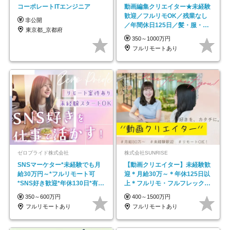
コーポレートITエンジニア
動画編集クリエイター★未経験
歓迎／フルリモOK／残業なし
非公開
／年間休日125日／髪・服・ネ
東京都_京都府
イル自由／研修充実で安心
350～1000万円
フルリモートあり
ゼロプライド株式会社
株式会社SUNRISE
SNSマーケター*未経験でも月
【動画クリエイター】未経験歓
給30万円～*フルリモート可
迎＊月給30万～＊年休125日以
*SNS好き歓迎*年休130日*有休
上＊フルリモ・フルフレックス
取得率100%
◆10名の採用が決定◆
350～600万円
400～1500万円
フルリモートあり
フルリモートあり