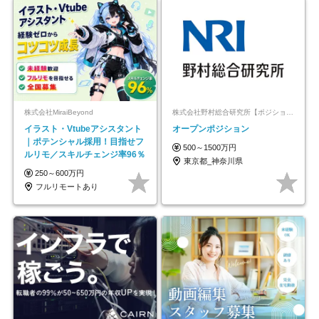
株式会社MiraiBeyond
株式会社野村総合研究所【ポジションマッチ登録】
イラスト・Vtubeアシスタント
オープンポジション
｜ポテンシャル採用！目指せフ
500～1500万円
ルリモ／スキルチェンジ率96％
東京都_神奈川県
250～600万円
フルリモートあり