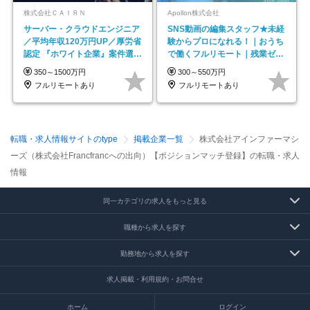
株式会社ＣＡＩＲＮ
Apollon株式会社
サーバー・クラウドエンジニア
SNS動画の編集スタッフ★未経
／平均年収120万円UP／厚労省
験からプロになれる！｜おうち
認定 『ホワイト企業』案件選択
で働くフルリモート｜残業ゼロ
制度／年休129日
で18時退勤◎
350～1500万円
300～550万円
フルリモートあり
フルリモートあり
転職・求人情報サイトのtype
掲載企業一覧
株式会社アインファーマシ
ーズ（株式会社Francfrancへの出向）【ポジションマッチ登録】の転職・求人
情報
同一カテゴリの求人をもっと見る
職種から求人を探す
勤務地から求人を探す
求人掲載・利用規約・お問合せ
ホーム
ログイン