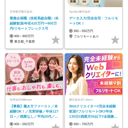
日本航空株式会社
Apollon株式会社
業務企画職（技術系総合職）/未
データ入力/完全在宅・フルリモ
経験歓迎/年収420万円〜900万
ートOK！
円/リモートフレックス可
300～550万円
400～900万円
フルリモートあり
東京都_千葉県
合同会社Willmate
株式会社SC direct
【事務】働き方ファースト／未
Webクリエイター#完全未経験
経験OK！／充実研修／年休127
歓迎#フルリモートOK#年休
日～／残業なし／平均20代／リ
130日#残業月5h以下#全国募集
モートOK
#最大1年の研修
400～550万円
300～700万円