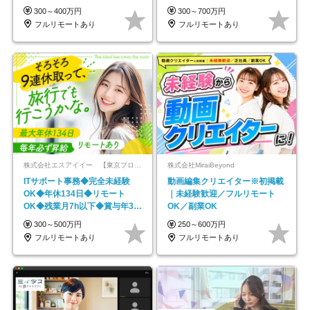
平均年齢33歳
★年休最大130日★
300～400万円
300～700万円
フルリモートあり
フルリモートあり
株式会社エスアイイー 【東京プロマーケット上場】
株式会社MiraiBeyond
ITサポート事務◆完全未経験
動画編集クリエイター※初掲載
OK◆年休134日◆リモート
｜未経験歓迎／フルリモート
OK◆残業月7h以下◆賞与年3回
OK／副業OK
◆5年目まで必ず昇給
300～500万円
250～600万円
フルリモートあり
フルリモートあり