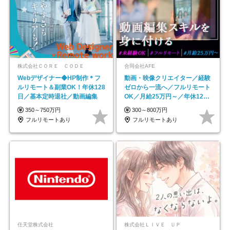
株式会社ＣＯＲＥ ＣＯＤＥ
合同会社AFE
Webデザイナー◆HP制作＊フ
動画・映像クリエイター／経験
ルリモート＆副業OK！年休128
ゼロから一流へ／フルリモート
日／基本定時退社／動画編集
OK／月給25万円～／年休125
日以上
350～750万円
300～800万円
フルリモートあり
フルリモートあり
任天堂株式会社
株式会社ＬＩＶＥ ＵＰ