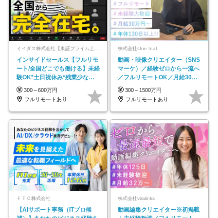
ミイダス株式会社【東証プライム上場パーソルグループ】
株式会社One feat.
インサイドセールス【フルリモ
動画・映像クリエイター（SNS
ート/全国どこでも働ける】未経
マーケ）／経験ゼロから一流へ
験OK*土日祝休み*残業少なめ*
／フルリモートOK／月給30万
在宅勤務手当あり
円～／年休130日以上
300～600万円
300～1500万円
フルリモートあり
フルリモートあり
ＦＴＣ株式会社
株式会社viralinks
【AIサポート事務（ITプロ候
動画編集クリエイター※初掲載