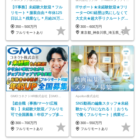
【IT事務】未経験大歓迎＊フル
ITサポート★未経験歓迎★フリ
リモート＊服装自由＊年休125
ーターOK!経歴は気にしなくて
日以上＊残業なし＊月給26万円
大丈夫★超大手リクルートグル
以上
ープの正社員/sg
350～500万円
300～600万円
フルリモートあり
東京都_神奈川県_埼玉県_千葉県_大阪府…
GMOコネクトHR株式会社【GMOインターネットグループ】
Apollon株式会社
【総合職（事務/マーケ/広報
SNS動画の編集スタッフ★未経
等）】未経験大歓迎／フルリモ
験からプロになれる！｜おうち
可で全国募集！年収アップ多数
で働くフルリモート｜残業ゼロ
★年休最大130日★
で18時退勤◎
300～700万円
300～550万円
フルリモートあり
フルリモートあり