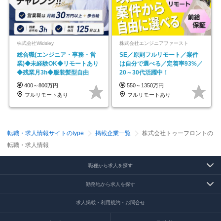
株式会社Widsley
株式会社エンジニアファースト
総合職(エンジニア・事務・営
SE／原則フルリモート／案件
業)◆未経験OK◆リモートあり
は自分で選べる／定着率93%／
◆残業月3h◆服装髪型自由
20～30代活躍中！
400～800万円
550～1350万円
フルリモートあり
フルリモートあり
転職・求人情報サイトのtype
掲載企業一覧
株式会社トゥーフロントの
転職・求人情報
職種から求人を探す
勤務地から求人を探す
求人掲載・利用規約・お問合せ