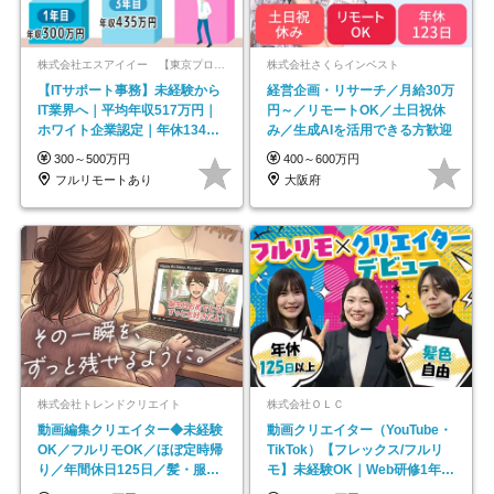
株式会社エスアイイー 【東京プロマーケット上場】
株式会社さくらインベスト
【ITサポート事務】未経験から
経営企画・リサーチ／月給30万
IT業界へ｜平均年収517万円｜
円～／リモートOK／土日祝休
ホワイト企業認定｜年休134日
み／生成AIを活用できる方歓迎
｜リモートOK
300～500万円
400～600万円
フルリモートあり
大阪府
株式会社トレンドクリエイト
株式会社ＯＬＣ
動画編集クリエイター◆未経験
動画クリエイター（YouTube・
OK／フルリモOK／ほぼ定時帰
TikTok）【フレックス/フルリ
り／年間休日125日／髪・服・
モ】未経験OK｜Web研修1年間
ネイル自由／副業OK
｜副業OK