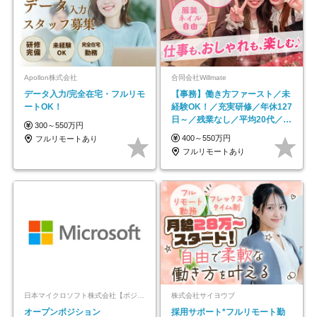
Apollon株式会社
合同会社Willmate
データ入力/完全在宅・フルリモ
【事務】働き方ファースト／未
ートOK！
経験OK！／充実研修／年休127
日～／残業なし／平均20代／リ
300～550万円
モートOK
400～550万円
フルリモートあり
フルリモートあり
日本マイクロソフト株式会社【ポジションマッチ登録】
株式会社サイヨウブ
オープンポジション
採用サポート*フルリモート勤