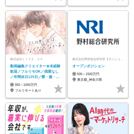
株式会社ＬＩＶＥ ＵＰ
株式会社野村総合研究所【ポジションマッチ登録】
動画編集クリエイター★未経験
オープンポジション
歓迎／フルリモOK／残業なし
500～1500万円
／年間休日125日／髪・服・ネ
東京都_神奈川県
イル自由／研修充実で安心
350～1000万円
フルリモートあり