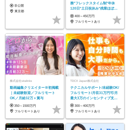
務*フレックスタイム制*年休
非公開
120日*土日祝休み*残業ほぼな
東京都
し*育児中社員8割以上
400～450万円
フルリモートあり
株式会社viralinks
TDCX Japan株式会社
動画編集クリエイター※初掲載
テクニカルサポート/未経験OK/
｜未経験歓迎／フルリモート
フルリモート/月収31万円可/月
OK／月給32万＋賞与
最大3万のインセンティブ支給/
平均年齢33歳
350～1500万円
300～400万円
フルリモートあり
フルリモートあり