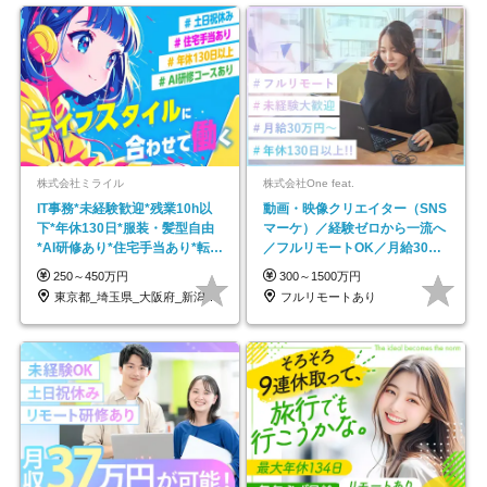
株式会社ミライル
株式会社One feat.
IT事務*未経験歓迎*残業10h以
動画・映像クリエイター（SNS
下*年休130日*服装・髪型自由
マーケ）／経験ゼロから一流へ
*AI研修あり*住宅手当あり*転勤
／フルリモートOK／月給30万
なし
円～／年休130日以上
250～450万円
300～1500万円
東京都_埼玉県_大阪府_新潟県_福岡県
フルリモートあり