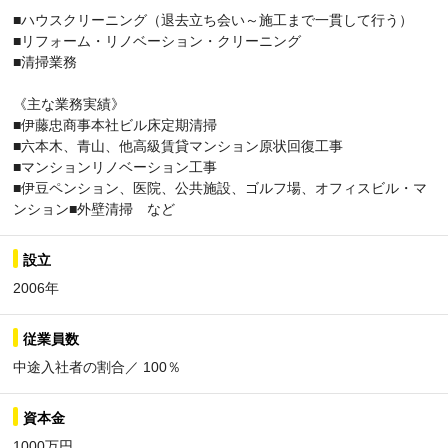
■ハウスクリーニング（退去立ち会い～施工まで一貫して行う）
■リフォーム・リノベーション・クリーニング
■清掃業務
《主な業務実績》
■伊藤忠商事本社ビル床定期清掃
■六本木、青山、他高級賃貸マンション原状回復工事
■マンションリノベーション工事
■伊豆ペンション、医院、公共施設、ゴルフ場、オフィスビル・マ
ンション■外壁清掃 など
設立
2006年
従業員数
中途入社者の割合／ 100％
資本金
1000万円