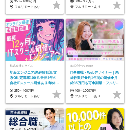
350～1000万円
300～350万円
フルリモートあり
フルリモートあり
株式会社ミライル
株式会社Vuetech
初級エンジニア/未経験歓迎/文
IT事務職・Webデザイナー｜未
系OK/定着率100％/最長1年の
経験歓迎◆約1年間の研修◆月
自社ITスクール研修あり/年休
給35万円も可◆副業・フルリモ
130日
ート可◆年休126日
250～400万円
400～1000万円
フルリモートあり
フルリモートあり