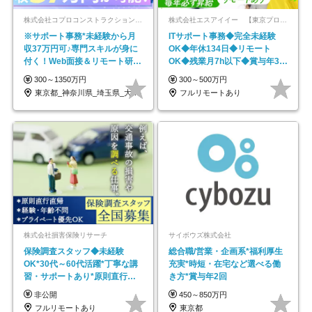
株式会社コプロコンストラクション【東証プライム上場コプロ・ホールディングス子会社】
株式会社エスアイイー 【東京プロマーケット上場】
※サポート事務*未経験から月
ITサポート事務◆完全未経験
収37万円可♪専門スキルが身に
OK◆年休134日◆リモート
付く！Web面接＆リモート研修
OK◆残業月7h以下◆賞与年3回
も充実♪/a
◆5年目まで必ず昇給
300～1350万円
300～500万円
東京都_神奈川県_埼玉県_大阪府_愛知県…
フルリモートあり
株式会社損害保険リサーチ
サイボウズ株式会社
保険調査スタッフ◆未経験
総合職/営業・企画系*福利厚生
OK*30代～60代活躍*丁寧な講
充実*時短・在宅など選べる働
習・サポートあり*原則直行直
き方*賞与年2回
帰／全国募集・業務委託
非公開
450～850万円
フルリモートあり
東京都