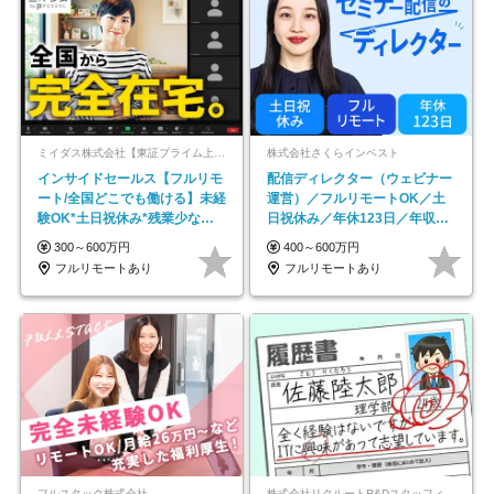
ミイダス株式会社【東証プライム上場パーソルグループ】
株式会社さくらインベスト
インサイドセールス【フルリモ
配信ディレクター（ウェビナー
ート/全国どこでも働ける】未経
運営）／フルリモートOK／土
験OK*土日祝休み*残業少なめ*
日祝休み／年休123日／年収
在宅勤務手当あり
600万円可
300～600万円
400～600万円
フルリモートあり
フルリモートあり
フルスタック株式会社
株式会社リクルートR&Dスタッフィング【リクルートグループ】