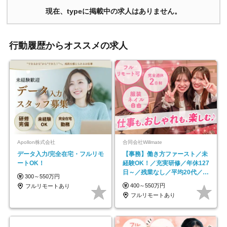
現在、typeに掲載中の求人はありません。
行動履歴からオススメの求人
Apollon株式会社
合同会社Willmate
データ入力/完全在宅・フルリモ
【事務】働き方ファースト／未
ートOK！
経験OK！／充実研修／年休127
日～／残業なし／平均20代／リ
300～550万円
モートOK
400～550万円
フルリモートあり
フルリモートあり