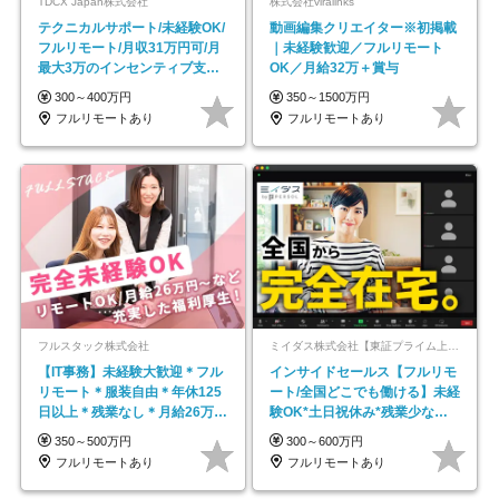
TDCX Japan株式会社
株式会社viralinks
テクニカルサポート/未経験OK/
動画編集クリエイター※初掲載
フルリモート/月収31万円可/月
｜未経験歓迎／フルリモート
最大3万のインセンティブ支給/
OK／月給32万＋賞与
平均年齢33歳
300～400万円
350～1500万円
フルリモートあり
フルリモートあり
フルスタック株式会社
ミイダス株式会社【東証プライム上場パーソルグループ】
【IT事務】未経験大歓迎＊フル
インサイドセールス【フルリモ
リモート＊服装自由＊年休125
ート/全国どこでも働ける】未経
日以上＊残業なし＊月給26万円
験OK*土日祝休み*残業少なめ*
以上
在宅勤務手当あり
350～500万円
300～600万円
フルリモートあり
フルリモートあり