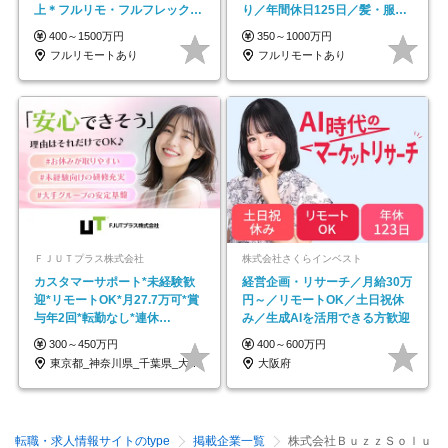
上＊フルリモ・フルフレックス
り／年間休日125日／髪・服・
◆10名の採用が決定◆
ネイル自由／副業OK
400～1500万円
350～1000万円
フルリモートあり
フルリモートあり
ＦＪＵＴプラス株式会社
株式会社さくらインベスト
カスタマーサポート*未経験歓
経営企画・リサーチ／月給30万
迎*リモートOK*月27.7万可*賞
円～／リモートOK／土日祝休
与年2回*転勤なし*連休
み／生成AIを活用できる方歓迎
OK/ZE010232
300～450万円
400～600万円
東京都_神奈川県_千葉県_大阪府_愛知県…
大阪府
転職・求人情報サイトのtype
掲載企業一覧
株式会社ＢｕｚｚＳｏｌｕ