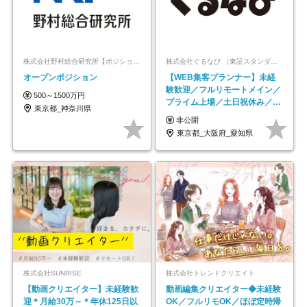
株式会社野村総合研究所【ポジションマッチ登録】
株式会社ぐるなび （東証スタンダード上場）
オープンポジション
【WEB集客プランナー】未経
験歓迎／フルリモートメイン／
500～1500万円
プライム上場／土日祝休み／東
東京都_神奈川県
京・大阪・名古屋
非公開
東京都_大阪府_愛知県
株式会社SUNRISE
株式会社トレンドクリエイト
【動画クリエイター】未経験歓
動画編集クリエイター◆未経験
迎＊月給30万～＊年休125日以
OK／フルリモOK／ほぼ定時帰