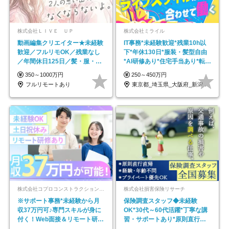
株式会社ＬＩＶＥ ＵＰ
株式会社ミライル
動画編集クリエイター★未経験
IT事務*未経験歓迎*残業10h以
歓迎／フルリモOK／残業なし
下*年休130日*服装・髪型自由
／年間休日125日／髪・服・ネ
*AI研修あり*住宅手当あり*転勤
イル自由／研修充実で安心
なし
350～1000万円
250～450万円
フルリモートあり
東京都_埼玉県_大阪府_新潟県_福岡県
株式会社コプロコンストラクション【東証プライム上場コプロ・ホールディングス子会社】
株式会社損害保険リサーチ
※サポート事務*未経験から月
保険調査スタッフ◆未経験
収37万円可♪専門スキルが身に
OK*30代～60代活躍*丁寧な講
付く！Web面接＆リモート研修
習・サポートあり*原則直行直
も充実♪/a
帰／全国募集・業務委託