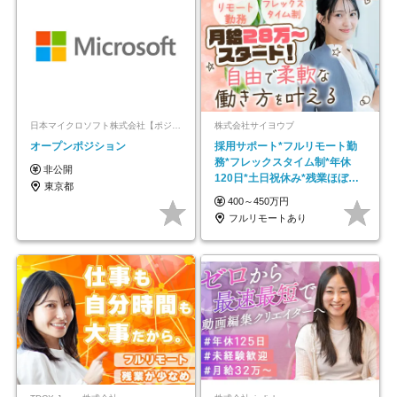
日本マイクロソフト株式会社【ポジションマッチ登録】
株式会社サイヨウブ
オープンポジション
採用サポート*フルリモート勤
務*フレックスタイム制*年休
非公開
120日*土日祝休み*残業ほぼな
東京都
し*育児中社員8割以上
400～450万円
フルリモートあり