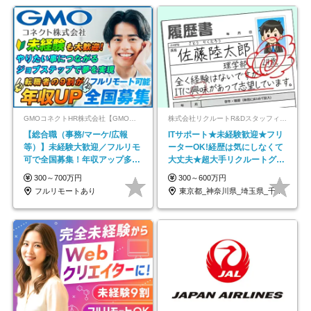
GMOコネクトHR株式会社【GMOインターネットグループ】
株式会社リクルートR&Dスタッフィング【リクルートグループ】
【総合職（事務/マーケ/広報
ITサポート★未経験歓迎★フリ
等）】未経験大歓迎／フルリモ
ーターOK!経歴は気にしなくて
可で全国募集！年収アップ多数
大丈夫★超大手リクルートグル
★年休最大130日★
ープの正社員/sg
300～700万円
300～600万円
フルリモートあり
東京都_神奈川県_埼玉県_千葉県_大阪府…