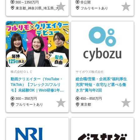
300～1350万円
非公開
東京都_神奈川県_埼玉県_大阪府_愛知県…
フルリモートあり
株式会社ＯＬＣ
サイボウズ株式会社
動画クリエイター（YouTube・
総合職/営業・企画系*福利厚生
TikTok）【フレックス/フルリ
充実*時短・在宅など選べる働
モ】未経験OK｜Web研修1年間
き方*賞与年2回
｜副業OK
300～350万円
450～850万円
フルリモートあり
東京都