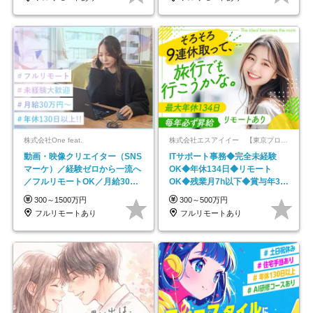
株式会社One feat.
株式会社エスアイイー 【東京プロマーケット上場】
動画・映像クリエイター（SNS
ITサポート事務◆完全未経験
マーケ）／経験ゼロから一流へ
OK◆年休134日◆リモート
／フルリモートOK／月給30万
OK◆残業月7h以下◆賞与年3回
円～／年休130日以上
◆5年目まで必ず昇給
300～1500万円
300～500万円
フルリモートあり
フルリモートあり