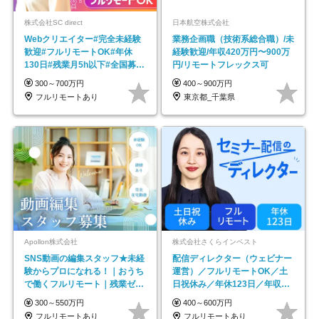
株式会社SC direct
日本航空株式会社
Webクリエイター#完全未経験
業務企画職（技術系総合職）/未
歓迎#フルリモートOK#年休
経験歓迎/年収420万円〜900万
130日#残業月5h以下#全国募集
円/リモートフレックス可
#最大1年の研修
300～700万円
400～900万円
フルリモートあり
東京都_千葉県
Apollon株式会社
株式会社さくらインベスト
SNS動画の編集スタッフ★未経
配信ディレクター（ウェビナー
験からプロになれる！｜おうち
運営）／フルリモートOK／土
で働くフルリモート｜残業ゼロ
日祝休み／年休123日／年収
で18時退勤◎
600万円可
300～550万円
400～600万円
フルリモートあり
フルリモートあり