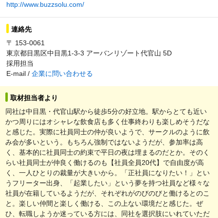
http://www.buzzsolu.com/
連絡先
〒 153-0061
東京都目黒区中目黒1-3-3 アーバンリゾート代官山 5D
採用担当
E-mail /
企業に問い合わせる
取材担当者より
同社は中目黒・代官山駅から徒歩5分の好立地。駅からとても近い
かつ周りにはオシャレな飲食店も多く仕事終わりも楽しめそうだな
と感じた。実際に社員同士の仲が良いようで、サークルのように飲
み会が多いという。もちろん強制ではないようだが、参加率は高
く、基本的に社員同士の約束で平日の夜は埋まるのだとか。そのく
らい社員同士が仲良く働けるのも【社員全員20代】で自由度が高
く、一人ひとりの裁量が大きいから。「正社員になりたい！」とい
うフリーター出身、「起業したい」という夢を持つ社員など様々な
社員が在籍しているようだが、それぞれがのびのびと働けるとのこ
と。楽しい仲間と楽しく働ける、この上ない環境だと感じた。ぜ
ひ、転職しようか迷っている方には、同社を選択肢にいれていただ