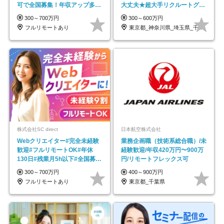
可で全国募集！年収アップ多数
大丈夫★超大手リクルートグル
★年休最大130日★
ープの正社員/sg
300～700万円
300～600万円
フルリモートあり
東京都_神奈川県_埼玉県_千葉県_大阪府…
株式会社SC direct
日本航空株式会社
Webクリエイター#完全未経験
業務企画職（技術系総合職）/未
歓迎#フルリモートOK#年休
経験歓迎/年収420万円〜900万
130日#残業月5h以下#全国募集
円/リモートフレックス可
#最大1年の研修
300～700万円
400～900万円
フルリモートあり
東京都_千葉県