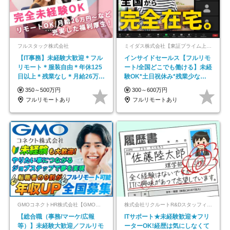
フルスタック株式会社
ミイダス株式会社【東証プライム上場パーソルグループ】
【IT事務】未経験大歓迎＊フル
インサイドセールス【フルリモ
リモート＊服装自由＊年休125
ート/全国どこでも働ける】未経
日以上＊残業なし＊月給26万円
験OK*土日祝休み*残業少なめ*
以上
在宅勤務手当あり
350～500万円
300～600万円
フルリモートあり
フルリモートあり
GMOコネクトHR株式会社【GMOインターネットグループ】
株式会社リクルートR&Dスタッフィング【リクルートグループ】
【総合職（事務/マーケ/広報
ITサポート★未経験歓迎★フリ
等）】未経験大歓迎／フルリモ
ーターOK!経歴は気にしなくて