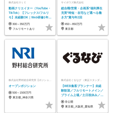
株式会社ＯＬＣ
サイボウズ株式会社
動画クリエイター（YouTube・
総合職/営業・企画系*福利厚生
TikTok）【フレックス/フルリ
充実*時短・在宅など選べる働
モ】未経験OK｜Web研修1年間
き方*賞与年2回
｜副業OK
300～350万円
450～850万円
フルリモートあり
東京都
株式会社野村総合研究所【ポジションマッチ登録】
株式会社ぐるなび （東証スタンダード上場）
オープンポジション
【WEB集客プランナー】未経
験歓迎／フルリモートメイン／
500～1500万円
プライム上場／土日祝休み／東
東京都_神奈川県
京・大阪・名古屋
非公開
東京都_大阪府_愛知県