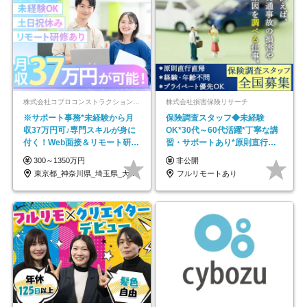
株式会社コプロコンストラクション【東証プライム上場コプロ・ホールディングス子会社】
株式会社損害保険リサーチ
※サポート事務*未経験から月
保険調査スタッフ◆未経験
収37万円可♪専門スキルが身に
OK*30代～60代活躍*丁寧な講
付く！Web面接＆リモート研修
習・サポートあり*原則直行直
も充実♪/a
帰／全国募集・業務委託
300～1350万円
非公開
東京都_神奈川県_埼玉県_大阪府_愛知県…
フルリモートあり