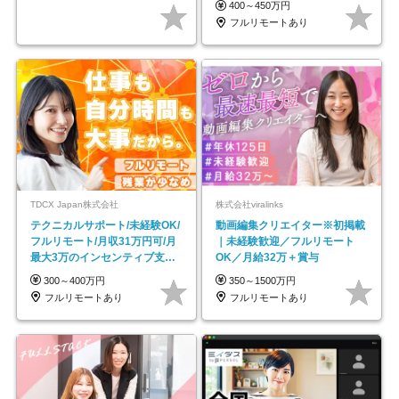
400～450万円
フルリモートあり
TDCX Japan株式会社
株式会社viralinks
テクニカルサポート/未経験OK/
動画編集クリエイター※初掲載
フルリモート/月収31万円可/月
｜未経験歓迎／フルリモート
最大3万のインセンティブ支給/
OK／月給32万＋賞与
平均年齢33歳
300～400万円
350～1500万円
フルリモートあり
フルリモートあり