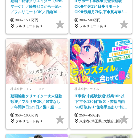
動画・映像クリエイター（SNS
ITサポート事務◆完全未経験
マーケ）／経験ゼロから一流へ
OK◆年休134日◆リモート
／フルリモートOK／月給30万
OK◆残業月7h以下◆賞与年3回
円～／年休130日以上
◆5年目まで必ず昇給
300～1500万円
300～500万円
フルリモートあり
フルリモートあり
株式会社ＬＩＶＥ ＵＰ
株式会社ミライル
動画編集クリエイター★未経験
IT事務*未経験歓迎*残業10h以
歓迎／フルリモOK／残業なし
下*年休130日*服装・髪型自由
／年間休日125日／髪・服・ネ
*AI研修あり*住宅手当あり*転勤
イル自由／研修充実で安心
なし
350～1000万円
250～450万円
フルリモートあり
東京都_埼玉県_大阪府_新潟県_福岡県