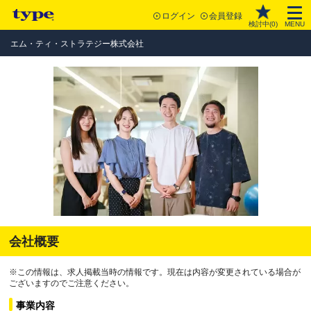
ログイン
会員登録
検討中(
0
)
MENU
エム・ティ・ストラテジー株式会社
会社概要
※この情報は、求人掲載当時の情報です。現在は内容が変更されている場合が
ございますのでご注意ください。
事業内容