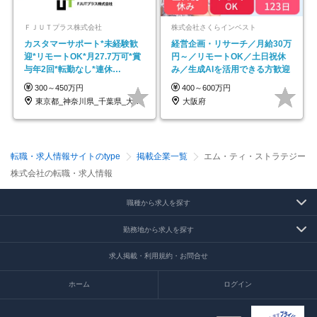
ＦＪＵＴプラス株式会社
株式会社さくらインベスト
カスタマーサポート*未経験歓
経営企画・リサーチ／月給30万
迎*リモートOK*月27.7万可*賞
円～／リモートOK／土日祝休
与年2回*転勤なし*連休
み／生成AIを活用できる方歓迎
OK/ZE010232
300～450万円
400～600万円
東京都_神奈川県_千葉県_大阪府_愛知県…
大阪府
転職・求人情報サイトのtype
掲載企業一覧
エム・ティ・ストラテジー
株式会社の転職・求人情報
職種から求人を探す
勤務地から求人を探す
求人掲載・利用規約・お問合せ
ホーム
ログイン