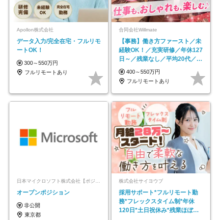
Apollon株式会社
合同会社Willmate
データ入力/完全在宅・フルリモ
【事務】働き方ファースト／未
ートOK！
経験OK！／充実研修／年休127
日～／残業なし／平均20代／リ
300～550万円
モートOK
400～550万円
フルリモートあり
フルリモートあり
日本マイクロソフト株式会社【ポジションマッチ登録】
株式会社サイヨウブ
オープンポジション
採用サポート*フルリモート勤
務*フレックスタイム制*年休
非公開
120日*土日祝休み*残業ほぼな
東京都
し*育児中社員8割以上