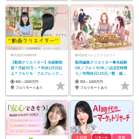
株式会社SUNRISE
株式会社トレンドクリエイト
【動画クリエイター】未経験歓
動画編集クリエイター◆未経験
迎＊月給30万～＊年休125日以
OK／フルリモOK／ほぼ定時帰
上＊フルリモ・フルフレックス
り／年間休日125日／髪・服・
◆10名の採用が決定◆
ネイル自由／副業OK
400～1500万円
350～1000万円
フルリモートあり
フルリモートあり