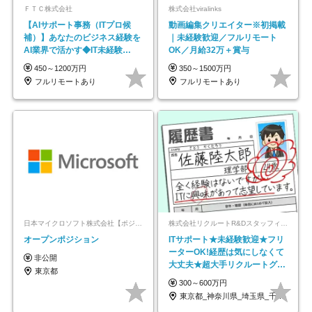
ＦＴＣ株式会社
株式会社viralinks
【AIサポート事務（ITプロ候
動画編集クリエイター※初掲載
補）】あなたのビジネス経験を
｜未経験歓迎／フルリモート
AI業界で活かす◆IT未経験
OK／月給32万＋賞与
OK◆目指せるコンサル
450～1200万円
350～1500万円
フルリモートあり
フルリモートあり
日本マイクロソフト株式会社【ポジションマッチ登録】
株式会社リクルートR&Dスタッフィング【リクルートグループ】
オープンポジション
ITサポート★未経験歓迎★フリ
ーターOK!経歴は気にしなくて
非公開
大丈夫★超大手リクルートグル
東京都
ープの正社員/sg
300～600万円
東京都_神奈川県_埼玉県_千葉県_大阪府…