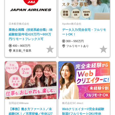
日本航空株式会社
Apollon株式会社
業務企画職（技術系総合職）/未
データ入力/完全在宅・フルリモ
経験歓迎/年収420万円〜900万
ートOK！
円/リモートフレックス可
300～550万円
400～900万円
フルリモートあり
東京都_千葉県
合同会社Willmate
株式会社SC direct
【事務】働き方ファースト／未
Webクリエイター#完全未経験
経験OK！／充実研修／年休127
歓迎#フルリモートOK#年休