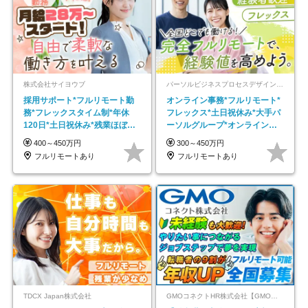
株式会社サイヨウブ
パーソルビジネスプロセスデザイン株式会社 事業開発本部
採用サポート*フルリモート勤
オンライン事務*フルリモート*
務*フレックスタイム制*年休
フレックス*土日祝休み*大手パ
120日*土日祝休み*残業ほぼな
ーソルグループ*オンライン面
し*育児中社員8割以上
接*30～40代活躍中
400～450万円
300～450万円
フルリモートあり
フルリモートあり
TDCX Japan株式会社
GMOコネクトHR株式会社【GMOインターネットグループ】