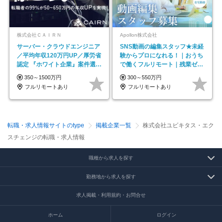
株式会社ＣＡＩＲＮ
Apollon株式会社
サーバー・クラウドエンジニア
SNS動画の編集スタッフ★未経
／平均年収120万円UP／厚労省
験からプロになれる！｜おうち
認定 『ホワイト企業』案件選択
で働くフルリモート｜残業ゼロ
制度／年休129日
で18時退勤◎
350～1500万円
300～550万円
フルリモートあり
フルリモートあり
転職・求人情報サイトのtype
掲載企業一覧
株式会社ユビキタス・エク
スチェンジの転職・求人情報
職種から求人を探す
勤務地から求人を探す
求人掲載・利用規約・お問合せ
ホーム
ログイン