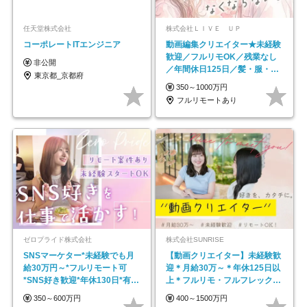
任天堂株式会社
株式会社ＬＩＶＥ ＵＰ
コーポレートITエンジニア
動画編集クリエイター★未経験
歓迎／フルリモOK／残業なし
非公開
／年間休日125日／髪・服・ネ
東京都_京都府
イル自由／研修充実で安心
350～1000万円
フルリモートあり
ゼロプライド株式会社
株式会社SUNRISE
SNSマーケター*未経験でも月
【動画クリエイター】未経験歓
給30万円～*フルリモート可
迎＊月給30万～＊年休125日以
*SNS好き歓迎*年休130日*有休
上＊フルリモ・フルフレックス
取得率100%
◆10名の採用が決定◆
350～600万円
400～1500万円