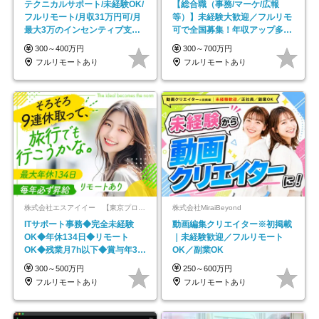
テクニカルサポート/未経験OK/
【総合職（事務/マーケ/広報
フルリモート/月収31万円可/月
等）】未経験大歓迎／フルリモ
最大3万のインセンティブ支給/
可で全国募集！年収アップ多数
平均年齢33歳
★年休最大130日★
300～400万円
300～700万円
フルリモートあり
フルリモートあり
株式会社エスアイイー 【東京プロマーケット上場】
株式会社MiraiBeyond
ITサポート事務◆完全未経験
動画編集クリエイター※初掲載
OK◆年休134日◆リモート
｜未経験歓迎／フルリモート
OK◆残業月7h以下◆賞与年3回
OK／副業OK
◆5年目まで必ず昇給
300～500万円
250～600万円
フルリモートあり
フルリモートあり