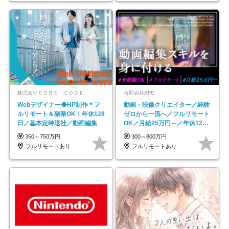
株式会社ＣＯＲＥ ＣＯＤＥ
合同会社AFE
Webデザイナー◆HP制作＊フ
動画・映像クリエイター／経験
ルリモート＆副業OK！年休128
ゼロから一流へ／フルリモート
日／基本定時退社／動画編集
OK／月給25万円～／年休125
日以上
350～750万円
300～800万円
フルリモートあり
フルリモートあり