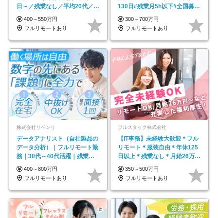
日～／残業なし／平均20代／リ
130日#残業月5h以下#全国募集
モートOK
#最大1年の研修
400～550万円
300～700万円
フルリモートあり
フルリモートあり
株式会社リベンリ
フルスタック株式会社
データアナリスト（自社製品の
【IT事務】未経験大歓迎＊フル
データ分析）｜フルリモート勤
リモート＊服装自由＊年休125
務｜30代～40代活躍｜残業少
日以上＊残業なし＊月給26万円
なめ｜子育て社員多数活躍
以上
400～800万円
350～500万円
フルリモートあり
フルリモートあり