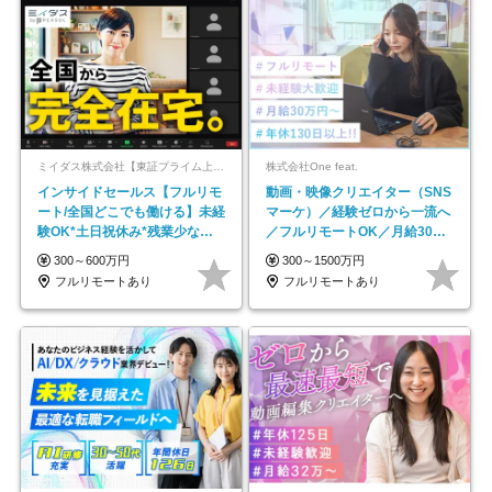
ミイダス株式会社【東証プライム上場パーソルグループ】
株式会社One feat.
インサイドセールス【フルリモ
動画・映像クリエイター（SNS
ート/全国どこでも働ける】未経
マーケ）／経験ゼロから一流へ
験OK*土日祝休み*残業少なめ*
／フルリモートOK／月給30万
在宅勤務手当あり
円～／年休130日以上
300～600万円
300～1500万円
フルリモートあり
フルリモートあり