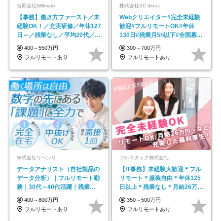
合同会社Willmate
株式会社SC direct
【事務】働き方ファースト／未
Webクリエイター#完全未経験
経験OK！／充実研修／年休127
歓迎#フルリモートOK#年休
日～／残業なし／平均20代／リ
130日#残業月5h以下#全国募集
モートOK
#最大1年の研修
400～550万円
300～700万円
フルリモートあり
フルリモートあり
株式会社リベンリ
フルスタック株式会社
データアナリスト（自社製品の
【IT事務】未経験大歓迎＊フル
データ分析）｜フルリモート勤
リモート＊服装自由＊年休125
務｜30代～40代活躍｜残業少
日以上＊残業なし＊月給26万円
なめ｜子育て社員多数活躍
以上
400～800万円
350～500万円
フルリモートあり
フルリモートあり