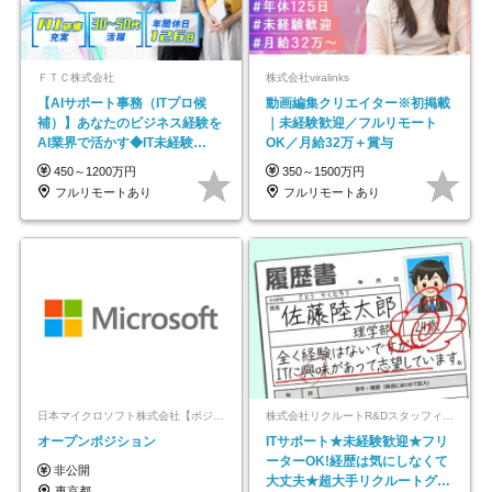
ＦＴＣ株式会社
株式会社viralinks
【AIサポート事務（ITプロ候
動画編集クリエイター※初掲載
補）】あなたのビジネス経験を
｜未経験歓迎／フルリモート
AI業界で活かす◆IT未経験
OK／月給32万＋賞与
OK◆目指せるコンサル
450～1200万円
350～1500万円
フルリモートあり
フルリモートあり
日本マイクロソフト株式会社【ポジションマッチ登録】
株式会社リクルートR&Dスタッフィング【リクルートグループ】
オープンポジション
ITサポート★未経験歓迎★フリ
ーターOK!経歴は気にしなくて
非公開
大丈夫★超大手リクルートグル
東京都