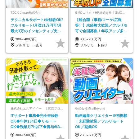
TDCX Japan株式会社
GMOコネクトHR株式会社【GMOインターネットグループ】
テクニカルサポート/未経験OK/
【総合職（事務/マーケ/広報
フルリモート/月収31万円可/月
等）】未経験大歓迎／フルリモ
最大3万のインセンティブ支給/
可で全国募集！年収アップ多数
平均年齢33歳
★年休最大130日★
300～400万円
300～700万円
フルリモートあり
フルリモートあり
株式会社エスアイイー 【東京プロマーケット上場】
株式会社MiraiBeyond
ITサポート事務◆完全未経験
動画編集クリエイター※初掲載
OK◆年休134日◆リモート
｜未経験歓迎／フルリモート
OK◆残業月7h以下◆賞与年3回
OK／副業OK
◆5年目まで必ず昇給
300～500万円
250～600万円