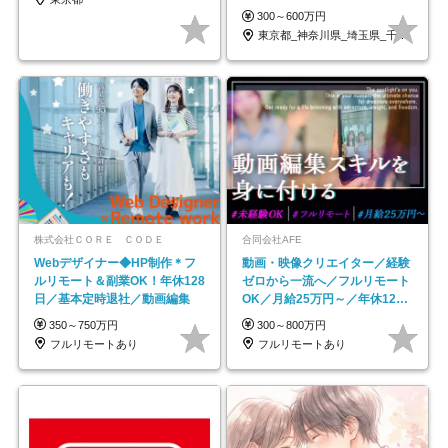
ープの正社員/sg
300～600万円
東京都_神奈川県_埼玉県_千葉県_大阪府…
株式会社ＣＯＲＥ ＣＯＤＥ
合同会社AFE
Webデザイナー◆HP制作＊フ
動画・映像クリエイター／経験
ルリモート＆副業OK！年休128
ゼロから一流へ／フルリモート
日／基本定時退社／動画編集
OK／月給25万円～／年休125
日以上
350～750万円
300～800万円
フルリモートあり
フルリモートあり