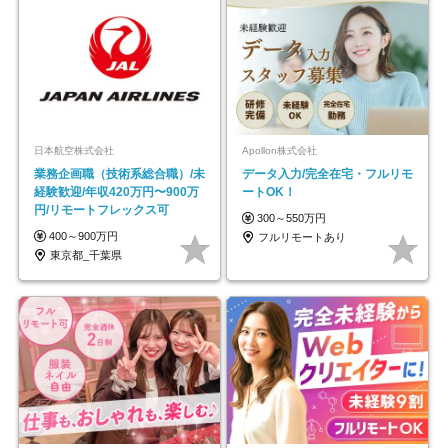
日本航空株式会社
Apollon株式会社
業務企画職（技術系総合職）/未
データ入力/完全在宅・フルリモ
経験歓迎/年収420万円〜900万
ートOK！
円/リモートフレックス可
300～550万円
400～900万円
フルリモートあり
東京都_千葉県