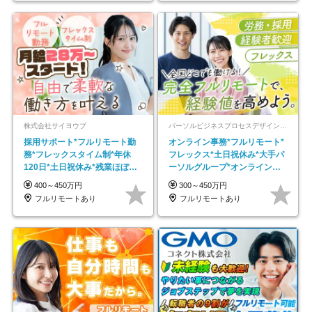
株式会社サイヨウブ
パーソルビジネスプロセスデザイン株式会社 事業開発本部
採用サポート*フルリモート勤
オンライン事務*フルリモート*
務*フレックスタイム制*年休
フレックス*土日祝休み*大手パ
120日*土日祝休み*残業ほぼな
ーソルグループ*オンライン面
し*育児中社員8割以上
接*30～40代活躍中
400～450万円
300～450万円
フルリモートあり
フルリモートあり