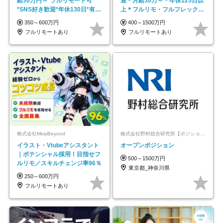
給30万円～*フルリモート可
迎＊月給30万～＊年休125日以
*SNS好き歓迎*年休130日*有休
上＊フルリモ・フルフレックス
取得率100%
◆10名の採用が決定◆
350～600万円
400～1500万円
フルリモートあり
フルリモートあり
株式会社MiraiBeyond
株式会社野村総合研究所【ポジションマッチ登録】
イラスト・Vtubeアシスタント
オープンポジション
｜ポテンシャル採用！目指せフ
500～1500万円
ルリモ／スキルチェンジ率96％
東京都_神奈川県
250～600万円
フルリモートあり