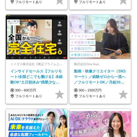
フルリモートあり
フルリモートあり
ミイダス株式会社【東証プライム上場パーソルグループ】
株式会社One feat.
インサイドセールス【フルリモ
動画・映像クリエイター（SNS
ート/全国どこでも働ける】未経
マーケ）／経験ゼロから一流へ
験OK*土日祝休み*残業少なめ*
／フルリモートOK／月給30万
在宅勤務手当あり
円～／年休130日以上
300～600万円
300～1500万円
フルリモートあり
フルリモートあり