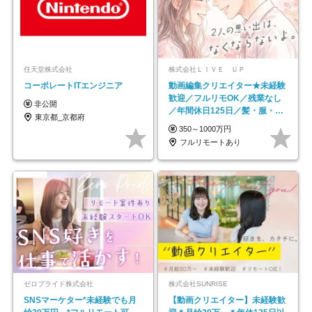
任天堂株式会社
株式会社ＬＩＶＥ ＵＰ
コーポレートITエンジニア
動画編集クリエイター★未経験
歓迎／フルリモOK／残業なし
非公開
／年間休日125日／髪・服・ネ
東京都_京都府
イル自由／研修充実で安心
350～1000万円
フルリモートあり
ゼロプライド株式会社
株式会社SUNRISE
SNSマーケター*未経験でも月
【動画クリエイター】未経験歓