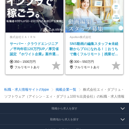
株式会社ＣＡＩＲＮ
Apollon株式会社
サーバー・クラウドエンジニア
SNS動画の編集スタッフ★未経
／平均年収120万円UP／厚労省
験からプロになれる！｜おうち
認定 『ホワイト企業』案件選択
で働くフルリモート｜残業ゼロ
制度／年休129日
で18時退勤◎
350～1500万円
300～550万円
フルリモートあり
フルリモートあり
転職・求人情報サイトのtype
掲載企業一覧
株式会社エィ・ダブリュ・
ソフトウェア（アイシン・エィ・ダブリュ100％出資会社）の転職・求人情報
職種から求人を探す
勤務地から求人を探す