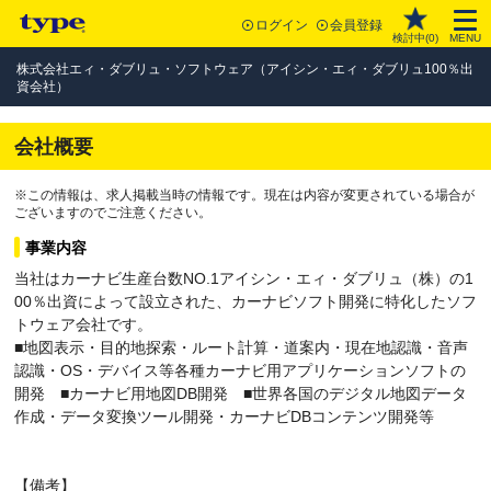
ログイン
会員登録
検討中(
0
)
MENU
株式会社エィ・ダブリュ・ソフトウェア（アイシン・エィ・ダブリュ100％出
資会社）
会社概要
※この情報は、求人掲載当時の情報です。現在は内容が変更されている場合が
ございますのでご注意ください。
事業内容
当社はカーナビ生産台数NO.1アイシン・エィ・ダブリュ（株）の1
00％出資によって設立された、カーナビソフト開発に特化したソフ
トウェア会社です。
■地図表示・目的地探索・ルート計算・道案内・現在地認識・音声
認識・OS・デバイス等各種カーナビ用アプリケーションソフトの
開発 ■カーナビ用地図DB開発 ■世界各国のデジタル地図データ
作成・データ変換ツール開発・カーナビDBコンテンツ開発等
【備考】