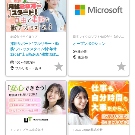
株式会社サイヨウブ
日本マイクロソフト株式会社【ポジションマッチ登録】
採用サポート*フルリモート勤
オープンポジション
務*フレックスタイム制*年休
非公開
120日*土日祝休み*残業ほぼな
東京都
し*育児中社員8割以上
400～450万円
フルリモートあり
ＦＪＵＴプラス株式会社
TDCX Japan株式会社