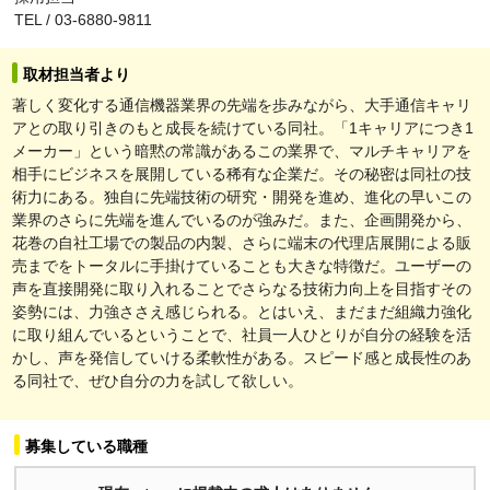
TEL / 03-6880-9811
取材担当者より
著しく変化する通信機器業界の先端を歩みながら、大手通信キャリ
アとの取り引きのもと成長を続けている同社。「1キャリアにつき1
メーカー」という暗黙の常識があるこの業界で、マルチキャリアを
相手にビジネスを展開している稀有な企業だ。その秘密は同社の技
術力にある。独自に先端技術の研究・開発を進め、進化の早いこの
業界のさらに先端を進んでいるのが強みだ。また、企画開発から、
花巻の自社工場での製品の内製、さらに端末の代理店展開による販
売までをトータルに手掛けていることも大きな特徴だ。ユーザーの
声を直接開発に取り入れることでさらなる技術力向上を目指すその
姿勢には、力強ささえ感じられる。とはいえ、まだまだ組織力強化
に取り組んでいるということで、社員一人ひとりが自分の経験を活
かし、声を発信していける柔軟性がある。スピード感と成長性のあ
る同社で、ぜひ自分の力を試して欲しい。
募集している職種