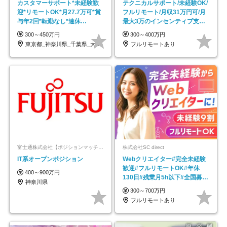
カスタマーサポート*未経験歓
テクニカルサポート/未経験OK/
迎*リモートOK*月27.7万可*賞
フルリモート/月収31万円可/月
与年2回*転勤なし*連休
最大3万のインセンティブ支給/
OK/ZE010232
平均年齢33歳
300～450万円
300～400万円
東京都_神奈川県_千葉県_大阪府_愛知県…
フルリモートあり
富士通株式会社【ポジションマッチ登録】
株式会社SC direct
IT系オープンポジション
Webクリエイター#完全未経験
歓迎#フルリモートOK#年休
400～900万円
130日#残業月5h以下#全国募集
神奈川県
#最大1年の研修
300～700万円
フルリモートあり