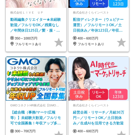
株式会社ＬＩＶＥ ＵＰ
株式会社さくらインベスト
動画編集クリエイター★未経験
配信ディレクター（ウェビナー
歓迎／フルリモOK／残業なし
運営）／フルリモートOK／土
／年間休日125日／髪・服・ネ
日祝休み／年休123日／年収
イル自由／研修充実で安心
600万円可
350～1000万円
400～600万円
フルリモートあり
フルリモートあり
GMOコネクトHR株式会社【GMOインターネットグループ】
株式会社さくらインベスト
【総合職（事務/マーケ/広報
経営企画・リサーチ／月給30万
等）】未経験大歓迎／フルリモ
円～／リモートOK／土日祝休
可で全国募集！年収アップ多数
み／生成AIを活用できる方歓迎
★年休最大130日★
300～700万円
400～600万円