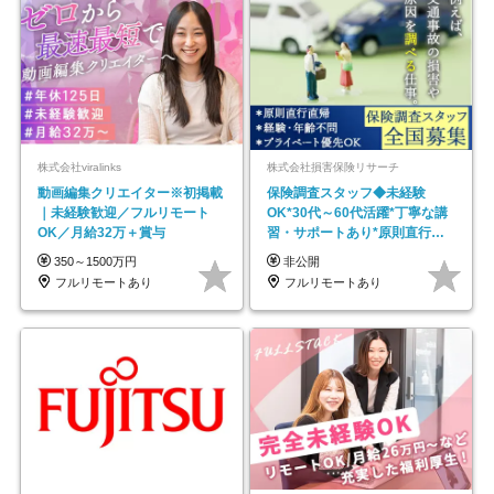
株式会社viralinks
株式会社損害保険リサーチ
動画編集クリエイター※初掲載
保険調査スタッフ◆未経験
｜未経験歓迎／フルリモート
OK*30代～60代活躍*丁寧な講
OK／月給32万＋賞与
習・サポートあり*原則直行直
帰／全国募集・業務委託
350～1500万円
非公開
フルリモートあり
フルリモートあり