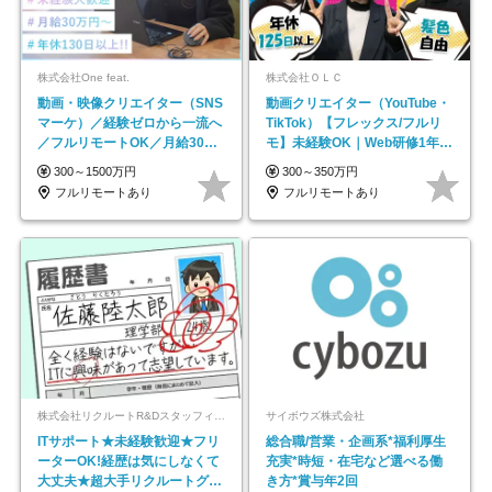
株式会社One feat.
株式会社ＯＬＣ
動画・映像クリエイター（SNS
動画クリエイター（YouTube・
マーケ）／経験ゼロから一流へ
TikTok）【フレックス/フルリ
／フルリモートOK／月給30万
モ】未経験OK｜Web研修1年間
円～／年休130日以上
｜副業OK
300～1500万円
300～350万円
フルリモートあり
フルリモートあり
株式会社リクルートR&Dスタッフィング【リクルートグループ】
サイボウズ株式会社
ITサポート★未経験歓迎★フリ
総合職/営業・企画系*福利厚生
ーターOK!経歴は気にしなくて
充実*時短・在宅など選べる働
大丈夫★超大手リクルートグル
き方*賞与年2回