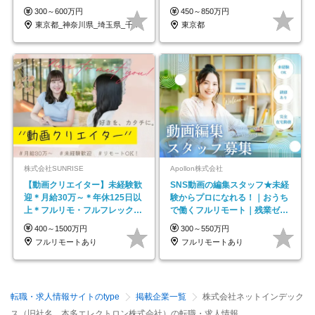
ープの正社員/sg
300～600万円
450～850万円
東京都_神奈川県_埼玉県_千葉県_大阪府…
東京都
株式会社SUNRISE
Apollon株式会社
【動画クリエイター】未経験歓
SNS動画の編集スタッフ★未経
迎＊月給30万～＊年休125日以
験からプロになれる！｜おうち
上＊フルリモ・フルフレックス
で働くフルリモート｜残業ゼロ
◆10名の採用が決定◆
で18時退勤◎
400～1500万円
300～550万円
フルリモートあり
フルリモートあり
転職・求人情報サイトのtype
掲載企業一覧
株式会社ネットインデック
ス（旧社名 本多エレクトロン株式会社）の転職・求人情報