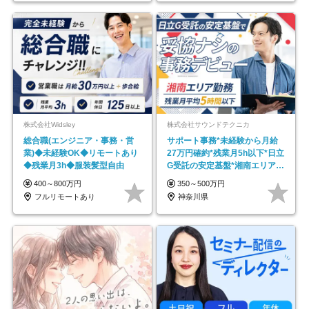
株式会社Widsley
株式会社サウンドテクニカ
総合職(エンジニア・事務・営
サポート事務*未経験から月給
業)◆未経験OK◆リモートあり
27万円確約*残業月5h以下*日立
◆残業月3h◆服装髪型自由
G受託の安定基盤*湘南エリア勤
務
400～800万円
350～500万円
フルリモートあり
神奈川県