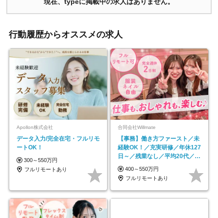
現在、typeに掲載中の求人はありません。
行動履歴からオススメの求人
Apollon株式会社
合同会社Willmate
データ入力/完全在宅・フルリモ
【事務】働き方ファースト／未
ートOK！
経験OK！／充実研修／年休127
日～／残業なし／平均20代／リ
300～550万円
モートOK
400～550万円
フルリモートあり
フルリモートあり