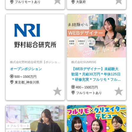
フルリモートあり
大阪府
株式会社野村総合研究所【ポジションマッチ登録】
株式会社SUNRISE
オープンポジション
【WEBデザイナー】未経験大
歓迎＊月給30万円＊年休125日
500～1500万円
＊研修充実＊フルリモ＊フルフ
東京都_神奈川県
レックス＊
400～1500万円
フルリモートあり