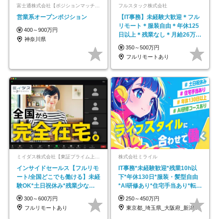
富士通株式会社【ポジションマッチ登録】
フルスタック株式会社
営業系オープンポジション
【IT事務】未経験大歓迎＊フル
リモート＊服装自由＊年休125
400～900万円
日以上＊残業なし＊月給26万円
神奈川県
以上
350～500万円
フルリモートあり
ミイダス株式会社【東証プライム上場パーソルグループ】
株式会社ミライル
インサイドセールス【フルリモ
IT事務*未経験歓迎*残業10h以
ート/全国どこでも働ける】未経
下*年休130日*服装・髪型自由
験OK*土日祝休み*残業少なめ*
*AI研修あり*住宅手当あり*転勤
在宅勤務手当あり
なし
300～600万円
250～450万円
フルリモートあり
東京都_埼玉県_大阪府_新潟県_福岡県