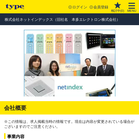
ログイン
会員登録
検討中(
0
)
MENU
株式会社ネットインデックス（旧社名 本多エレクトロン株式会社）
会社概要
※この情報は、求人掲載当時の情報です。現在は内容が変更されている場合が
ございますのでご注意ください。
事業内容