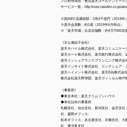
プロ野球球団『東北楽天ゴールデンイーグ
サービス一覧：http://corp.rakuten.co.jp/abou
※国内EC流通総額：3兆4千億円（2018年
※楽天会員数：約1億（2019年6月時点）
※「楽天市場」出店店舗数：約4万7000店舗
《主な連結子会社》
楽天モバイル株式会社、楽天コミュニケー
楽天カード株式会社、楽天銀行株式会社、
楽天インシュアランスプランニング株式会
楽天インサイト株式会社、リンクシェア・
楽天ペイメント株式会社、楽天Edy株式会
株式会社楽天野球団、楽天ヴィッセル神戸
《事業所》
◆東京本社：楽天クリムゾンハウス
◆本社以外の事業所
札幌支社、仙台支社、新潟支社、金沢支社
社、盛岡オフィス、
松本オフィス、名古屋支社、京都支社、大
社、鹿児島支社