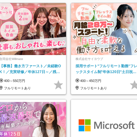
合同会社Willmate
株式会社サイヨウブ
【事務】働き方ファースト／未経験O
採用サポート*フルリモート勤務*フ
K！／充実研修／年休127日～／残業
ックスタイム制*年休120日*土日祝休
なし／平均20代／リモートOK
み*残業ほぼなし*育児中社員8割以上
400～550万円
400～450万円
フルリモートあり
フルリモートあり