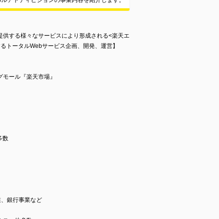
バルアドディビジョンの事業内容を紹介します。
提供する様々なサービスにより形成される<楽天エ
るトータルWebサービス企画、開発、運営】
グモール『楽天市場』
』
多数
業、銀行事業など