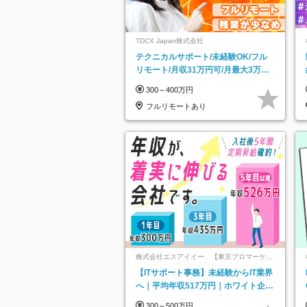
TDCX Japan株式会社
テクニカルサポート/未経験OK/フル
リモート/月収31万円可/月最大3万の
インセンティブ支給/平均年齢33歳
300～400万円
フルリモートあり
株式会社エスアイイー 【東京プロマーケッ
ト上場】
【ITサポート事務】未経験からIT業界
へ｜平均年収517万円｜ホワイト企業
認定｜年休134日｜リモートOK
300～500万円