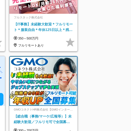
フルスタック株式会社
【IT事務】未経験大歓迎＊フルリモー
ト＊服装自由＊年休125日以上＊残業
なし＊月給26万円以上
350～500万円
フルリモートあり
GMOコネクトHR株式会社【GMOインターネ
ットグループ】
【総合職（事務/マーケ/広報等）】未
経験大歓迎／フルリモ可で全国募
集！年収アップ多数★年休最大130日
300～700万円