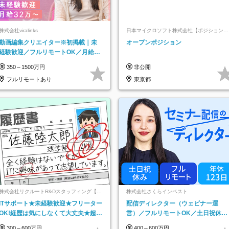
株式会社viralinks
日本マイクロソフト株式会社【ポジションマ
ッチ登録】
動画編集クリエイター※初掲載｜未
オープンポジション
経験歓迎／フルリモートOK／月給32
万＋賞与
350～1500万円
非公開
フルリモートあり
東京都
株式会社リクルートR&Dスタッフィング【リ
株式会社さくらインベスト
クルートグループ】
ITサポート★未経験歓迎★フリーター
配信ディレクター（ウェビナー運
OK!経歴は気にしなくて大丈夫★超大
営）／フルリモートOK／土日祝休み
手リクルートグループの正社員/sg
／年休123日／年収600万円可
300～600万円
400～600万円