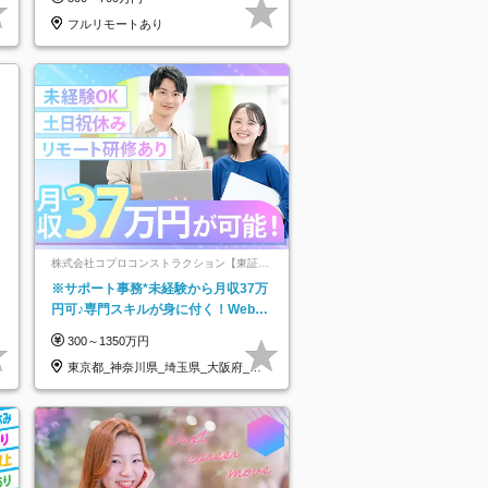
★
フルリモートあり
株式会社コプロコンストラクション【東証プ
ライム上場コプロ・ホールディングス子会
※サポート事務*未経験から月収37万
社】
円可♪専門スキルが身に付く！Web面
接＆リモート研修も充実♪/a
300～1350万円
東京都_神奈川県_埼玉県_大阪府_愛
知県…