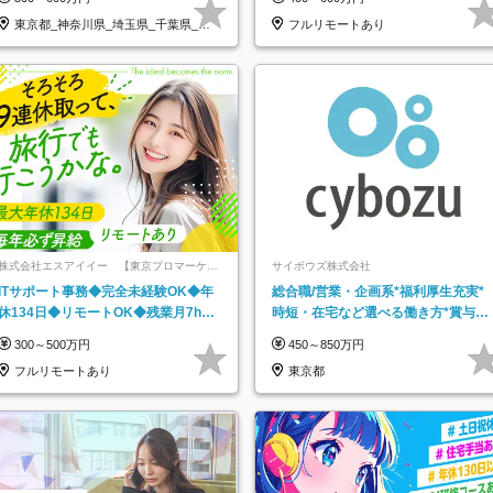
東京都_神奈川県_埼玉県_千葉県_大
フルリモートあり
阪府…
株式会社エスアイイー 【東京プロマーケッ
サイボウズ株式会社
ト上場】
ITサポート事務◆完全未経験OK◆年
総合職/営業・企画系*福利厚生充実*
休134日◆リモートOK◆残業月7h以
時短・在宅など選べる働き方*賞与年
下◆賞与年3回◆5年目まで必ず昇給
2回
300～500万円
450～850万円
フルリモートあり
東京都