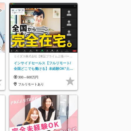
ミイダス株式会社【東証プライム上場パーソ
ルグループ】
レ
インサイドセールス【フルリモート/
全国どこでも働ける】未経験OK*土日
祝休み*残業少なめ*在宅勤務手当あり
300～600万円
フルリモートあり