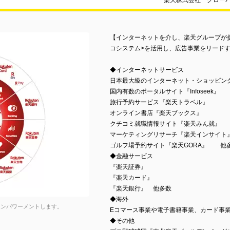
楽天株式会社 グロー
【インターネットを介し、楽天グループが
コシステム>を活用し、広告事業をリードす
◆インターネットサービス
日本最大級のインターネット・ショッピン
国内有数のポータルサイト『Infoseek』
旅行予約サービス『楽天トラベル』
オンライン書店『楽天ブックス』
クチコミ就職情報サイト『楽天みん就』
マーケティングリサーチ『楽天インサイト
ゴルフ場予約サイト『楽天GORA』 他
◆金融サービス
『楽天証券』
『楽天カード』
『楽天銀行』 他多数
◆海外
エンパワーメントします。
Eコマース事業や電子書籍事業、カード事
◆その他