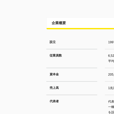
企業概要
設立
19
従業員数
6,
平均
資本金
20
売上高
1兆
代表者
代表
一橋
を