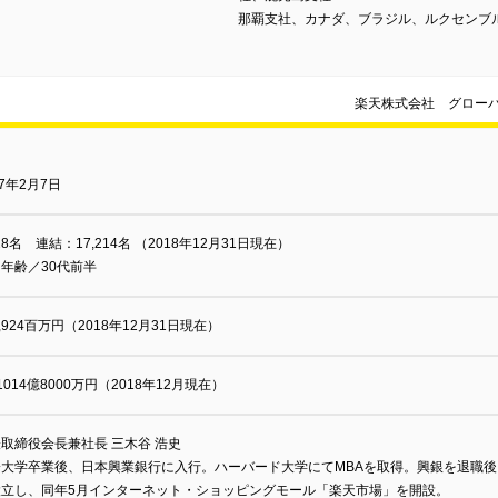
那覇支社、カナダ、ブラジル、ルクセンブ
楽天株式会社 グロー
97年2月7日
528名 連結：17,214名 （2018年12月31日現在）
年齢／30代前半
5,924百万円（2018年12月31日現在）
1014億8000万円（2018年12月現在）
取締役会長兼社長 三木谷 浩史
大学卒業後、日本興業銀行に入行。ハーバード大学にてMBAを取得。興銀を退職後、
設立し、同年5月インターネット・ショッピングモール「楽天市場」を開設。