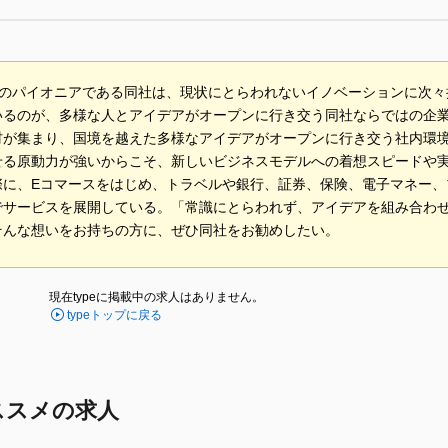
スのパイオニアである同社は、現状にとらわれないイノベーションに次々
いるのが、多様な人とアイデアがオープンに行き交う同社ならではの企業
材が集まり、国境を越えた多様なアイデアがオープンに行き交う社内環
せる原動力が強いからこそ、新しいビジネスモデルへの着想スピードや
際に、Eコマースをはじめ、トラベルや銀行、証券、保険、電子マネー、
でサービスを展開している。「常識にとらわれず、アイデアを組み合わ
そんな想いをお持ちの方に、ぜひ同社をお勧めしたい。
現在typeに掲載中の求人はありません。
typeトップに戻る
ススメの求人