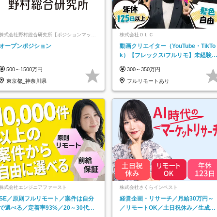
株式会社野村総合研究所【ポジションマッチ
株式会社ＯＬＣ
登録】
オープンポジション
動画クリエイター（YouTube・TikTo
k）【フレックス/フルリモ】未経験O
K｜Web研修1年間｜副業OK
500～1500万円
300～350万円
東京都_神奈川県
フルリモートあり
株式会社エンジニアファースト
株式会社さくらインベスト
SE／原則フルリモート／案件は自分
経営企画・リサーチ／月給30万円～
で選べる／定着率93%／20～30代活
／リモートOK／土日祝休み／生成AI
躍中！
を活用できる方歓迎