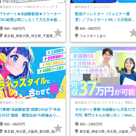
株式会社リクルートR&Dスタッフィング【リ
株式会社さくらインベスト
クルートグループ】
ITサポート★未経験歓迎★フリーター
配信ディレクター（ウェビナー運
OK!経歴は気にしなくて大丈夫★超大
営）／フルリモートOK／土日祝休み
手リクルートグループの正社員/sg
／年休123日／年収600万円可
300～600万円
400～600万円
東京都_神奈川県_埼玉県_千葉県_大
フルリモートあり
阪府…
株式会社ミライル
株式会社コプロコンストラクション【東証プ
ライム上場コプロ・ホールディングス子会
IT事務*未経験歓迎*残業10h以下*年休
※サポート事務*未経験から月収37万
社】
130日*服装・髪型自由*AI研修あり*
円可♪専門スキルが身に付く！Web面
住宅手当あり*転勤なし
接＆リモート研修も充実♪/a
250～450万円
300～1350万円
東京都_埼玉県_大阪府_新潟県_福岡
東京都_神奈川県_埼玉県_大阪府_愛