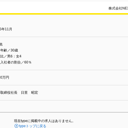
株式会社NEX
15年11月
0名
年齢／30歳
比／男6：女4
入社者の割合／60％
000万円
表取締役社長 日里 昭宏
現在typeに掲載中の求人はありません。
typeトップに戻る