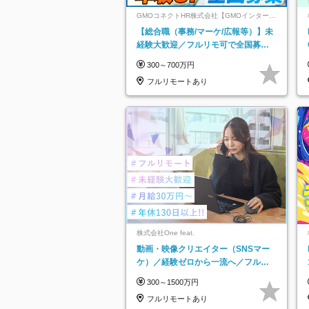
GMOコネクトHR株式会社【GMOインターネ
ットグループ】
【総合職（事務/マーケ/広報等）】未
経験大歓迎／フルリモ可で全国募
集！年収アップ多数★年休最大130日
300～700万円
★
フルリモートあり
株式会社One feat.
動画・映像クリエイター（SNSマー
ケ）／経験ゼロから一流へ／フルリ
モートOK／月給30万円～／年休130
300～1500万円
日以上
フルリモートあり