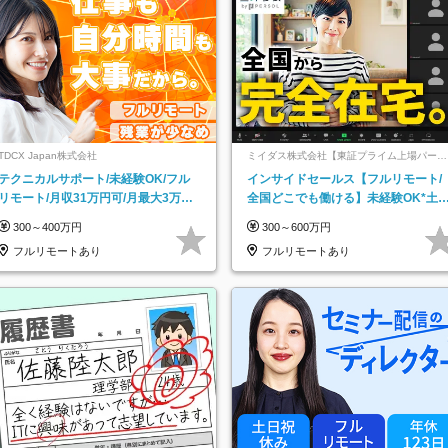
TDCX Japan株式会社
ミイダス株式会社【東証プライム上場パーソ
ルグループ】
テクニカルサポート/未経験OK/フル
インサイドセールス【フルリモート/
リモート/月収31万円可/月最大3万の
全国どこでも働ける】未経験OK*土
インセンティブ支給/平均年齢33歳
祝休み*残業少なめ*在宅勤務手当あ
300～400万円
300～600万円
フルリモートあり
フルリモートあり