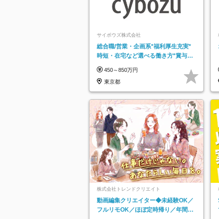
サイボウズ株式会社
総合職/営業・企画系*福利厚生充実*
時短・在宅など選べる働き方*賞与年
2回
450～850万円
東京都
株式会社トレンドクリエイト
動画編集クリエイター◆未経験OK／
フルリモOK／ほぼ定時帰り／年間休
日125日／髪・服・ネイル自由／副業