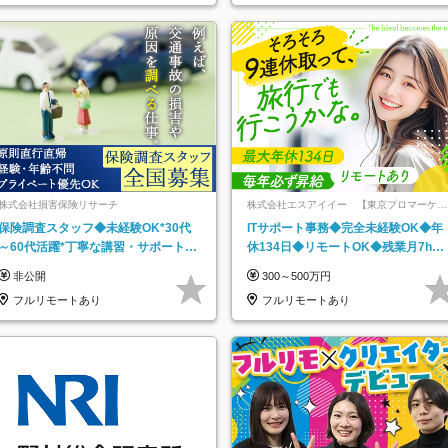
県
知県…
株式会社損害保険リサーチ
株式会社エスアイイー 【東京プロマーケッ
ト上場】
保険調査スタッフ◆未経験OK*30代
ITサポート事務◆完全未経験OK◆年
～60代活躍*丁寧な講習・サポートあ
休134日◆リモートOK◆残業月7h以
り*原則直行直帰／全国募集・業務委
下◆賞与年3回◆5年目まで必ず昇給
非公開
300～500万円
託
フルリモートあり
フルリモートあり