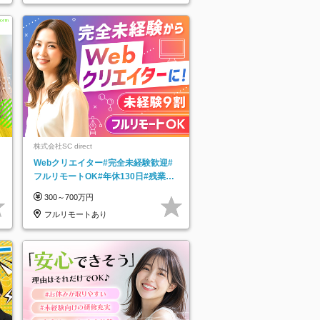
株式会社SC direct
Webクリエイター#完全未経験歓迎#
フルリモートOK#年休130日#残業月
5h以下#全国募集#最大1年の研修
300～700万円
フルリモートあり