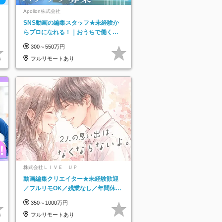
Apollon株式会社
SNS動画の編集スタッフ★未経験か
らプロになれる！｜おうちで働くフ
ルリモート｜残業ゼロで18時退勤◎
300～550万円
フルリモートあり
株式会社ＬＩＶＥ ＵＰ
動画編集クリエイター★未経験歓迎
／フルリモOK／残業なし／年間休日
125日／髪・服・ネイル自由／研修充
350～1000万円
実で安心
フルリモートあり