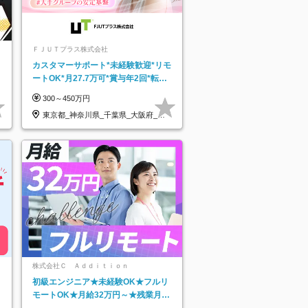
ＦＪＵＴプラス株式会社
カスタマーサポート*未経験歓迎*リモ
ートOK*月27.7万可*賞与年2回*転勤
なし*連休OK/ZE010232
300～450万円
東京都_神奈川県_千葉県_大阪府_愛
知県…
株式会社Ｃ Ａｄｄｉｔｉｏｎ
初級エンジニア★未経験OK★フルリ
モートOK★月給32万円～★残業月10
h＆年休120日以上★副業可