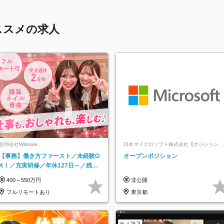
ススメの求人
合同会社Willmate
日本マイクロソフト株式会社【ポジションマ
ッチ登録】
【事務】働き方ファースト／未経験O
オープンポジション
K！／充実研修／年休127日～／残業
なし／平均20代／リモートOK
400～550万円
非公開
フルリモートあり
東京都