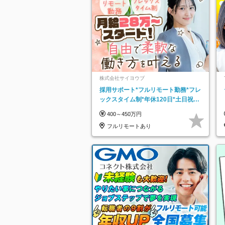
株式会社サイヨウブ
採用サポート*フルリモート勤務*フレ
ックスタイム制*年休120日*土日祝休
み*残業ほぼなし*育児中社員8割以上
400～450万円
フルリモートあり