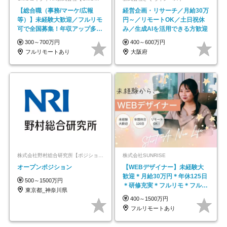
【総合職（事務/マーケ/広報
経営企画・リサーチ／月給30万
等）】未経験大歓迎／フルリモ
円～／リモートOK／土日祝休
可で全国募集！年収アップ多数
み／生成AIを活用できる方歓迎
★年休最大130日★
300～700万円
400～600万円
フルリモートあり
大阪府
株式会社野村総合研究所【ポジションマッチ登録】
株式会社SUNRISE
オープンポジション
【WEBデザイナー】未経験大
歓迎＊月給30万円＊年休125日
500～1500万円
＊研修充実＊フルリモ＊フルフ
東京都_神奈川県
レックス＊
400～1500万円
フルリモートあり