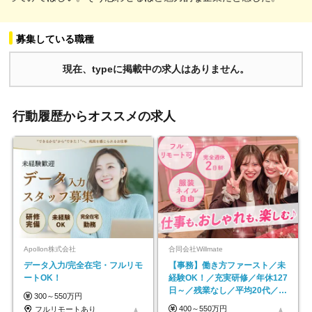
募集している職種
現在、typeに掲載中の求人はありません。
行動履歴からオススメの求人
Apollon株式会社
合同会社Willmate
データ入力/完全在宅・フルリモ
【事務】働き方ファースト／未
ートOK！
経験OK！／充実研修／年休127
日～／残業なし／平均20代／リ
300～550万円
モートOK
400～550万円
フルリモートあり