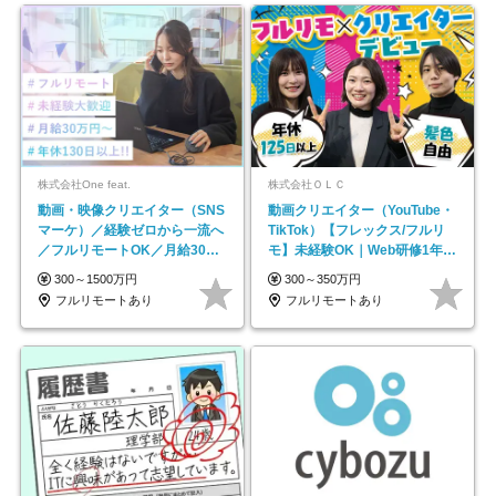
株式会社One feat.
株式会社ＯＬＣ
動画・映像クリエイター（SNS
動画クリエイター（YouTube・
マーケ）／経験ゼロから一流へ
TikTok）【フレックス/フルリ
／フルリモートOK／月給30万
モ】未経験OK｜Web研修1年間
円～／年休130日以上
｜副業OK
300～1500万円
300～350万円
フルリモートあり
フルリモートあり