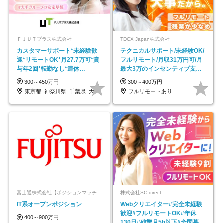
ＦＪＵＴプラス株式会社
TDCX Japan株式会社
カスタマーサポート*未経験歓
テクニカルサポート/未経験OK/
迎*リモートOK*月27.7万可*賞
フルリモート/月収31万円可/月
与年2回*転勤なし*連休
最大3万のインセンティブ支給/
OK/ZE010232
平均年齢33歳
300～450万円
300～400万円
東京都_神奈川県_千葉県_大阪府_愛知県…
フルリモートあり
富士通株式会社【ポジションマッチ登録】
株式会社SC direct
IT系オープンポジション
Webクリエイター#完全未経験
歓迎#フルリモートOK#年休
400～900万円
130日#残業月5h以下#全国募集