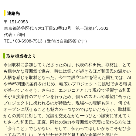
連絡先
〒 151-0053
東京都渋谷区代々木1丁目23番10号 第一瑞穂ビル302
代表：和田
TEL / 03-6908-7513（受付は自動応答です）
取材担当者より
今回取材に参加してくださったのは、代表の和田氏。取材は、とて
も穏やかな雰囲気で進み、時には笑いが起きるほど和田氏の温かい
人柄を感じる取材となった。今年で設立15年を迎えた同社では、AI
やAWS関連の案件をはじめ、幅広いプロジェクトに挑戦できる環境
が整っているそう。さらに、エンジニアとして現役で活躍する和田
氏が直接案件のアサインを行うため、個々のスキルや希望に合った
プロジェクトに携われるのが特徴だ。現場への理解も深く、何でも
オープンに話せることも魅力の一つなのではないだろうか。取材班
からの質問に対して、冗談を交えながら一つひとつ誠実に答えてく
ださった和田氏。正直、同社の魅力や雰囲気が完璧に伝わる方法は
「会うこと」でしかない。そして、伝わってほしいからこそぜひ会
ってみてほしい。そう思わせるほど魅力的な企業だと感じた。