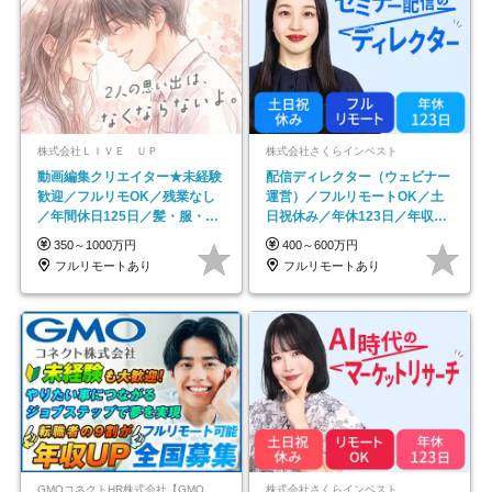
株式会社ＬＩＶＥ ＵＰ
株式会社さくらインベスト
動画編集クリエイター★未経験
配信ディレクター（ウェビナー
歓迎／フルリモOK／残業なし
運営）／フルリモートOK／土
／年間休日125日／髪・服・ネ
日祝休み／年休123日／年収
イル自由／研修充実で安心
600万円可
350～1000万円
400～600万円
フルリモートあり
フルリモートあり
GMOコネクトHR株式会社【GMOインターネットグループ】
株式会社さくらインベスト