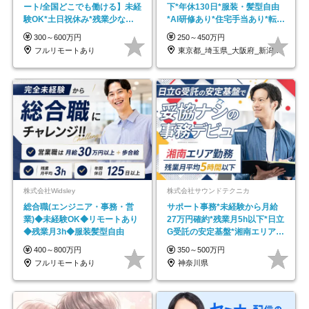
ート/全国どこでも働ける】未経
下*年休130日*服装・髪型自由
験OK*土日祝休み*残業少なめ*
*AI研修あり*住宅手当あり*転勤
在宅勤務手当あり
なし
300～600万円
250～450万円
フルリモートあり
東京都_埼玉県_大阪府_新潟県_福岡県
株式会社Widsley
株式会社サウンドテクニカ
総合職(エンジニア・事務・営
サポート事務*未経験から月給
業)◆未経験OK◆リモートあり
27万円確約*残業月5h以下*日立
◆残業月3h◆服装髪型自由
G受託の安定基盤*湘南エリア勤
務
400～800万円
350～500万円
フルリモートあり
神奈川県