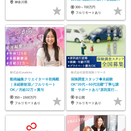
神奈川県
#最大1年の研修
300～700万円
フルリモートあり
株式会社viralinks
株式会社損害保険リサーチ
動画編集クリエイター※初掲載
保険調査スタッフ◆未経験
｜未経験歓迎／フルリモート
OK*30代～60代活躍*丁寧な講
OK／月給32万＋賞与
習・サポートあり*原則直行直
帰／全国募集・業務委託
350～1500万円
非公開
フルリモートあり
フルリモートあり