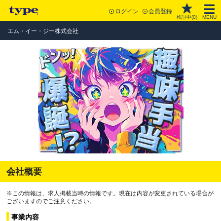
ログイン
会員登録
検討中(
0
)
MENU
エム・イー・ジー株式会社
会社概要
※この情報は、求人掲載当時の情報です。現在は内容が変更されている場合が
ございますのでご注意ください。
事業内容