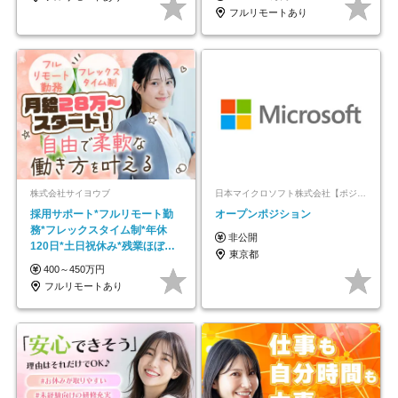
フルリモートあり
株式会社サイヨウブ
日本マイクロソフト株式会社【ポジションマッチ登録】
採用サポート*フルリモート勤
オープンポジション
務*フレックスタイム制*年休
非公開
120日*土日祝休み*残業ほぼな
東京都
し*育児中社員8割以上
400～450万円
フルリモートあり