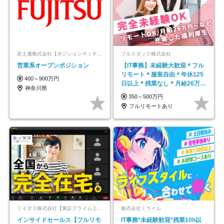
富士通株式会社【ポジションマッチ登録】
フルスタック株式会社
営業系オープンポジション
【IT事務】未経験大歓迎＊フル
リモート＊服装自由＊年休125
400～900万円
日以上＊残業なし＊月給26万円
神奈川県
以上
350～500万円
フルリモートあり
ミイダス株式会社【東証プライム上場パーソルグループ】
株式会社ミライル
インサイドセールス【フルリモ
IT事務*未経験歓迎*残業10h以