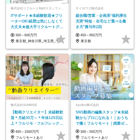
株式会社リクルートR&Dスタッフィング【リクルートグループ】
サイボウズ株式会社
ITサポート★未経験歓迎★フリ
総合職/営業・企画系*福利厚生
ーターOK!経歴は気にしなくて
充実*時短・在宅など選べる働
大丈夫★超大手リクルートグル
き方*賞与年2回
ープの正社員/sg
300～600万円
450～850万円
東京都_神奈川県_埼玉県_千葉県_大阪府…
東京都
株式会社SUNRISE
Apollon株式会社
【動画クリエイター】未経験歓
SNS動画の編集スタッフ★未経
迎＊月給30万～＊年休125日以
験からプロになれる！｜おうち
上＊フルリモ・フルフレックス
で働くフルリモート｜残業ゼロ
◆10名の採用が決定◆
で18時退勤◎
400～1500万円
300～550万円
フルリモートあり
フルリモートあり