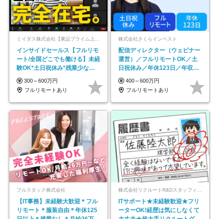
ミイダス株式会社【東証プライム上場パーソルグループ】
株式会社さくらインベスト
インサイドセールス【フルリモ
配信ディレクター（ウェビナー
ート/全国どこでも働ける】未経
運営）／フルリモートOK／土
験OK*土日祝休み*残業少なめ*
日祝休み／年休123日／年収
在宅勤務手当あり
600万円可
300～600万円
400～600万円
フルリモートあり
フルリモートあり
フルスタック株式会社
株式会社リクルートR&Dスタッフィング【リクルートグループ】
【IT事務】未経験大歓迎＊フル
ITサポート★未経験歓迎★フリ
リモート＊服装自由＊年休125
ーターOK!経歴は気にしなくて
日以上＊残業なし＊月給26万円
大丈夫★超大手リクルートグル