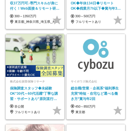
収37万円可♪専門スキルが身に
OK◆年休134日◆リモート
付く！Web面接＆リモート研修
OK◆残業月7h以下◆賞与年3回
も充実♪/a
◆5年目まで必ず昇給
300～1350万円
300～500万円
東京都_神奈川県_埼玉県_大阪府_愛知県…
フルリモートあり
株式会社損害保険リサーチ
サイボウズ株式会社
保険調査スタッフ◆未経験
総合職/営業・企画系*福利厚生
OK*30代～60代活躍*丁寧な講
充実*時短・在宅など選べる働
習・サポートあり*原則直行直
き方*賞与年2回
帰／全国募集・業務委託
非公開
450～850万円
フルリモートあり
東京都