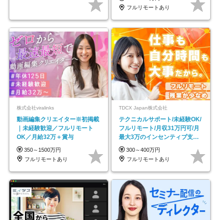
フルリモートあり
株式会社viralinks
TDCX Japan株式会社
動画編集クリエイター※初掲載
テクニカルサポート/未経験OK/
｜未経験歓迎／フルリモート
フルリモート/月収31万円可/月
OK／月給32万＋賞与
最大3万のインセンティブ支給/
平均年齢33歳
350～1500万円
300～400万円
フルリモートあり
フルリモートあり