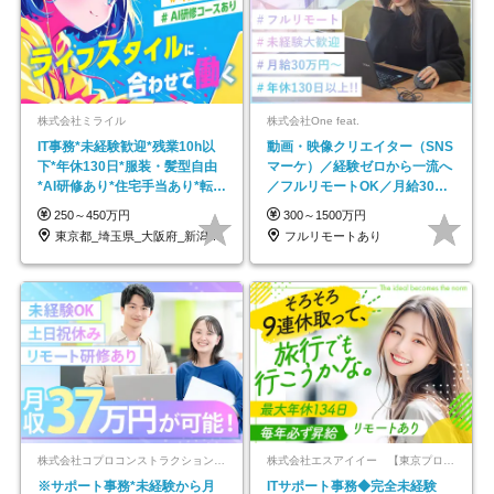
株式会社ミライル
株式会社One feat.
IT事務*未経験歓迎*残業10h以
動画・映像クリエイター（SNS
下*年休130日*服装・髪型自由
マーケ）／経験ゼロから一流へ
*AI研修あり*住宅手当あり*転勤
／フルリモートOK／月給30万
なし
円～／年休130日以上
250～450万円
300～1500万円
東京都_埼玉県_大阪府_新潟県_福岡県
フルリモートあり
株式会社コプロコンストラクション【東証プライム上場コプロ・ホールディングス子会社】
株式会社エスアイイー 【東京プロマーケット上場】
※サポート事務*未経験から月
ITサポート事務◆完全未経験