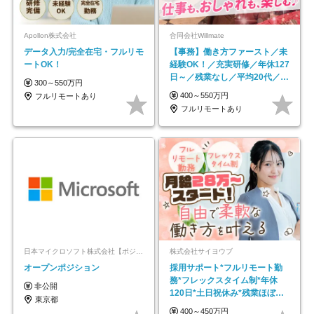
Apollon株式会社
合同会社Willmate
データ入力/完全在宅・フルリモ
【事務】働き方ファースト／未
ートOK！
経験OK！／充実研修／年休127
日～／残業なし／平均20代／リ
300～550万円
モートOK
400～550万円
フルリモートあり
フルリモートあり
日本マイクロソフト株式会社【ポジションマッチ登録】
株式会社サイヨウブ
オープンポジション
採用サポート*フルリモート勤
務*フレックスタイム制*年休
非公開
120日*土日祝休み*残業ほぼな
東京都
し*育児中社員8割以上
400～450万円