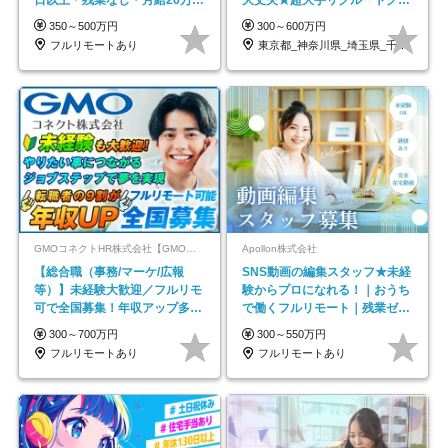
以上
ープの正社員/sg
350～500万円
300～600万円
フルリモートあり
東京都_神奈川県_埼玉県_千葉県_大阪府…
GMOコネクトHR株式会社【GMOインターネットグループ】
Apollon株式会社
【総合職（事務/マーケ/広報
SNS動画の編集スタッフ★未経
等）】未経験大歓迎／フルリモ
験からプロになれる！｜おうち
可で全国募集！年収アップ多数
で働くフルリモート｜残業ゼロ
★年休最大130日★
で18時退勤◎
300～700万円
300～550万円
フルリモートあり
フルリモートあり