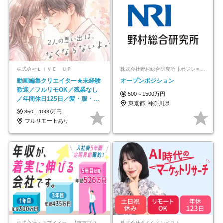
株式会社ＬＩＶＥ ＵＰ
株式会社野村総合研究所【ポジションマッチ登録】
動画編集クリエイター★未経験
オープンポジション
歓迎／フルリモOK／残業なし
500～1500万円
／年間休日125日／髪・服・ネ
東京都_神奈川県
イル自由／研修充実で安心
350～1000万円
フルリモートあり
株式会社エスアイイー 【東京プロマーケット上場】
株式会社さくらインベスト