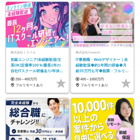
株式会社ミライル
株式会社Vuetech
初級エンジニア/未経験歓迎/文
IT事務職・Webデザイナー｜未
系OK/定着率100％/最長1年の
経験歓迎◆約1年間の研修◆月
自社ITスクール研修あり/年休
給35万円も可◆副業・フルリモ
130日
ート可◆年休126日
250～400万円
400～1000万円
フルリモートあり
フルリモートあり