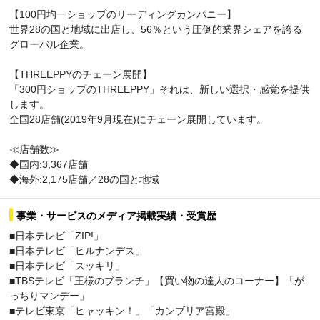
【100円均一ショップのリーディングカンパニー】
世界28の国と地域に出店し、56％という圧倒的業界シェアを誇る
グローバル企業。
【THREEPPYのチェーン展開】
「300円ショップのTHREEPPY」それは、新しい選択・感覚を提供
します。
全国28店舗(2019年9月現在)にチェーン展開しています。
≪店舗数≫
◆国内:3,367店舗
◆海外:2,175店舗／28の国と地域
事業・サービスのメディア掲載実績・受賞歴
■日本テレビ「ZIP!」
■日本テレビ「ヒルナンデス」
■日本テレビ「スッキリ」
■TBSテレビ「王様のブランチ」【買い物の達人のコーナー】「が
っちりマンデー」
■テレビ東京「ヒャッキン！」「カンブリア宮殿」