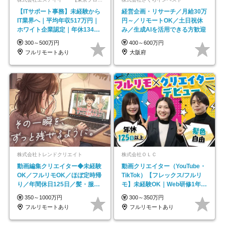
【ITサポート事務】未経験から
経営企画・リサーチ／月給30万
IT業界へ｜平均年収517万円｜
円～／リモートOK／土日祝休
ホワイト企業認定｜年休134日
み／生成AIを活用できる方歓迎
｜リモートOK
300～500万円
400～600万円
フルリモートあり
大阪府
株式会社トレンドクリエイト
株式会社ＯＬＣ
動画編集クリエイター◆未経験
動画クリエイター（YouTube・
OK／フルリモOK／ほぼ定時帰
TikTok）【フレックス/フルリ
り／年間休日125日／髪・服・
モ】未経験OK｜Web研修1年間
ネイル自由／副業OK
｜副業OK
350～1000万円
300～350万円
フルリモートあり
フルリモートあり