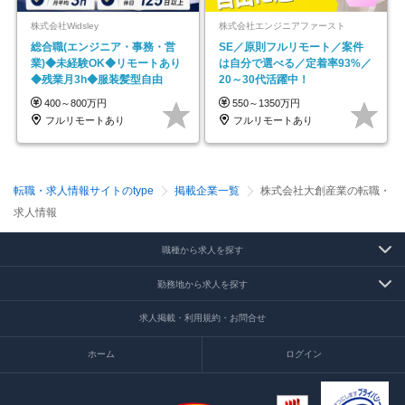
株式会社Widsley
株式会社エンジニアファースト
総合職(エンジニア・事務・営
SE／原則フルリモート／案件
業)◆未経験OK◆リモートあり
は自分で選べる／定着率93%／
◆残業月3h◆服装髪型自由
20～30代活躍中！
400～800万円
550～1350万円
フルリモートあり
フルリモートあり
転職・求人情報サイトのtype
掲載企業一覧
株式会社大創産業の転職・
求人情報
職種から求人を探す
勤務地から求人を探す
求人掲載・利用規約・お問合せ
ホーム
ログイン