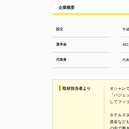
企業概要
設立
平成
資本金
482
代表者
代表
取材担当者より
オシャレ
『バジェ
してフィ
ホテルス
資金など
の中で働