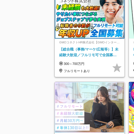
GMOコネクトHR株式会社【GMOインターネ
ットグループ】
【総合職（事務/マーケ/広報等）】未
経験大歓迎／フルリモ可で全国募
集！年収アップ多数★年休最大130日
300～700万円
★
フルリモートあり