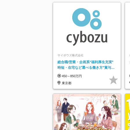
サイボウズ株式会社
総合職/営業・企画系*福利厚生充実*
時短・在宅など選べる働き方*賞与年
2回
450～850万円
東京都