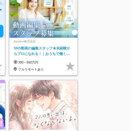
Apollon株式会社
SNS動画の編集スタッフ★未経験か
らプロになれる！｜おうちで働くフ
ルリモート｜残業ゼロで18時退勤◎
300～550万円
フルリモートあり