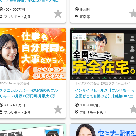
K！／充実研修／年休127日～／残業
なし／平均20代／リモートOK
400～550万円
非公開
フルリモートあり
東京都
TDCX Japan株式会社
ミイダス株式会社【東証プライム上場パーソ
ルグループ】
テクニカルサポート/未経験OK/フル
インサイドセールス【フルリモート/
リモート/月収31万円可/月最大3万の
全国どこでも働ける】未経験OK*土
インセンティブ支給/平均年齢33歳
祝休み*残業少なめ*在宅勤務手当あ
300～400万円
300～600万円
フルリモートあり
フルリモートあり