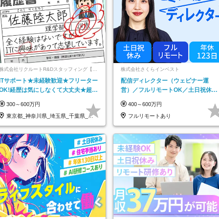
株式会社リクルートR&Dスタッフィング【リ
株式会社さくらインベスト
クルートグループ】
ITサポート★未経験歓迎★フリーター
配信ディレクター（ウェビナー運
OK!経歴は気にしなくて大丈夫★超大
営）／フルリモートOK／土日祝休み
手リクルートグループの正社員/sg
／年休123日／年収600万円可
300～600万円
400～600万円
東京都_神奈川県_埼玉県_千葉県_大
フルリモートあり
阪府…