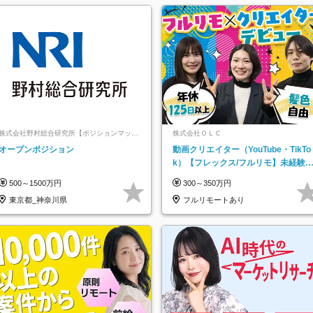
株式会社野村総合研究所【ポジションマッチ
株式会社ＯＬＣ
登録】
オープンポジション
動画クリエイター（YouTube・TikTo
k）【フレックス/フルリモ】未経験O
K｜Web研修1年間｜副業OK
500～1500万円
300～350万円
東京都_神奈川県
フルリモートあり