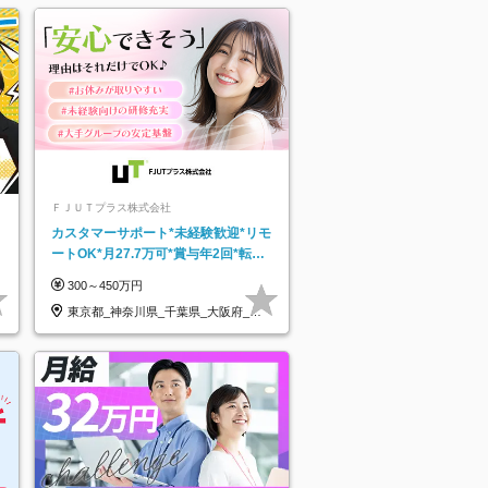
ＦＪＵＴプラス株式会社
カスタマーサポート*未経験歓迎*リモ
ートOK*月27.7万可*賞与年2回*転勤
なし*連休OK/ZE010232
300～450万円
東京都_神奈川県_千葉県_大阪府_愛
知県…