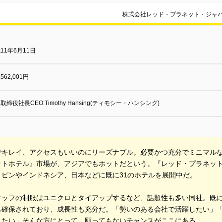
株式会社レッド・プラネット・ジャパ
11年6月11日
,562,001円
取締役社長CEO:Timothy Hansing(ティモシー・ハンシング)
でキレイ、アクセスもいいのにリーズナブル。必要かつ充分でミニマル
ットホテル』市場が、アジアでもホットだという。『レッド・プラネッ
リピンやインドネシア、日本などに既に31のホテルを展開中だ。
タッフの制服はユニクロとタイアップするなど、話題性も多い同社。既
も確保されており、成長性も充分だ。「勢いのある会社で活躍したい」
きたい」そんな方にとって、願ってもないチャンスがここにある。