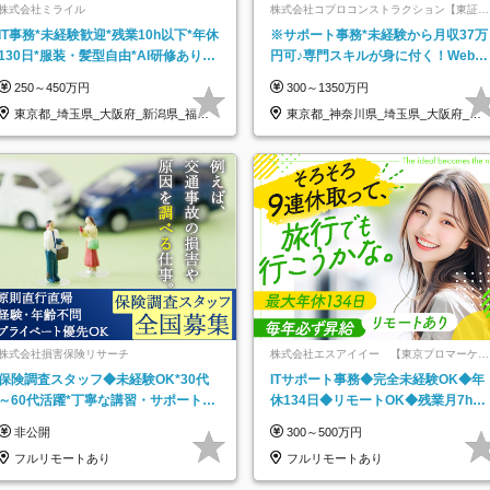
株式会社ミライル
株式会社コプロコンストラクション【東証プ
ライム上場コプロ・ホールディングス子会
IT事務*未経験歓迎*残業10h以下*年休
※サポート事務*未経験から月収37万
社】
130日*服装・髪型自由*AI研修あり*
円可♪専門スキルが身に付く！Web面
住宅手当あり*転勤なし
接＆リモート研修も充実♪/a
250～450万円
300～1350万円
東京都_埼玉県_大阪府_新潟県_福岡
東京都_神奈川県_埼玉県_大阪府_愛
県
知県…
株式会社損害保険リサーチ
株式会社エスアイイー 【東京プロマーケッ
ト上場】
保険調査スタッフ◆未経験OK*30代
ITサポート事務◆完全未経験OK◆年
～60代活躍*丁寧な講習・サポートあ
休134日◆リモートOK◆残業月7h以
り*原則直行直帰／全国募集・業務委
下◆賞与年3回◆5年目まで必ず昇給
非公開
300～500万円
託
フルリモートあり
フルリモートあり