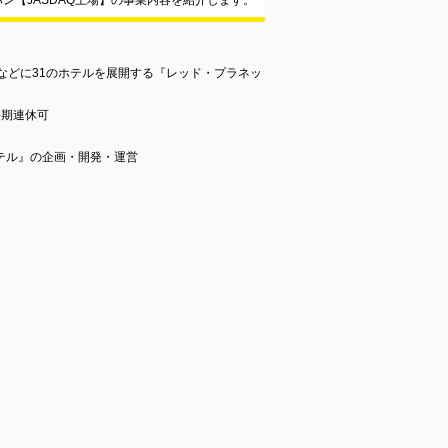
ン【JASDAQ上場】の事業内容を紹介します。
などに31のホテルを展開する『レッド・プラネッ
長期連休可
テル』の企画・開発・運営