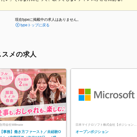
現在typeに掲載中の求人はありません。
typeトップに戻る
ススメの求人
合同会社Willmate
日本マイクロソフト株式会社【ポジションマ
ッチ登録】
【事務】働き方ファースト／未経験O
オープンポジション