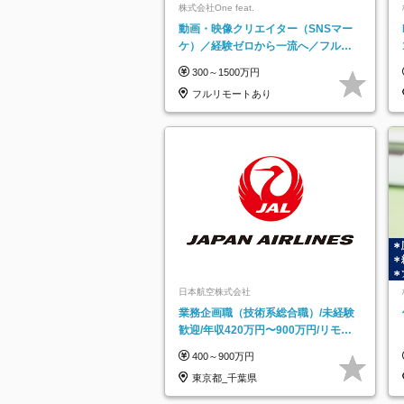
株式会社One feat.
動画・映像クリエイター（SNSマー
ケ）／経験ゼロから一流へ／フルリ
モートOK／月給30万円～／年休130
300～1500万円
日以上
フルリモートあり
日本航空株式会社
業務企画職（技術系総合職）/未経験
歓迎/年収420万円〜900万円/リモー
トフレックス可
400～900万円
東京都_千葉県