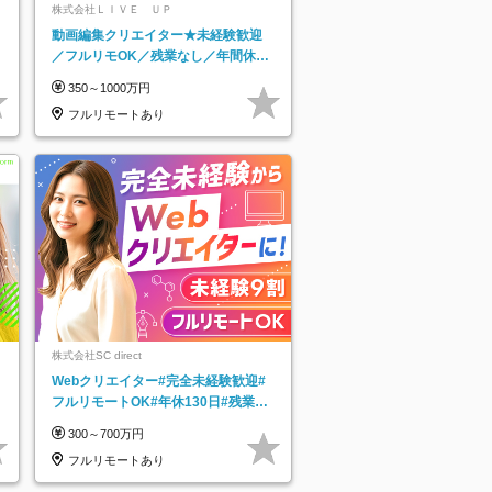
株式会社ＬＩＶＥ ＵＰ
動画編集クリエイター★未経験歓迎
／フルリモOK／残業なし／年間休日
125日／髪・服・ネイル自由／研修充
350～1000万円
実で安心
フルリモートあり
株式会社SC direct
Webクリエイター#完全未経験歓迎#
フルリモートOK#年休130日#残業月
5h以下#全国募集#最大1年の研修
300～700万円
フルリモートあり