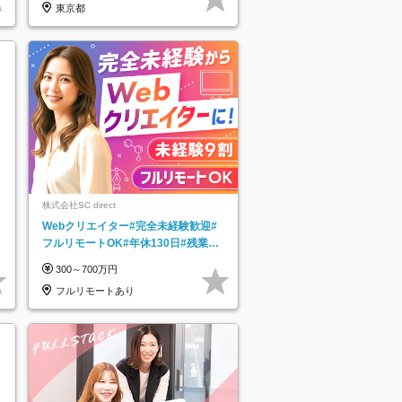
東京都
株式会社SC direct
Webクリエイター#完全未経験歓迎#
フルリモートOK#年休130日#残業月
5h以下#全国募集#最大1年の研修
300～700万円
フルリモートあり