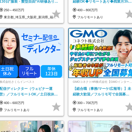
130日*服装・髪型自由*AI研修あり*
経験OK◆リモートあり◆残業月3h◆
住宅手当あり*転勤なし
服装髪型自由
250～450万円
400～800万円
東京都_埼玉県_大阪府_新潟県_福岡
フルリモートあり
県
株式会社さくらインベスト
GMOコネクトHR株式会社【GMOインター
ットグループ】
配信ディレクター（ウェビナー運
【総合職（事務/マーケ/広報等）】未
営）／フルリモートOK／土日祝休み
経験大歓迎／フルリモ可で全国募
／年休123日／年収600万円可
集！年収アップ多数★年休最大130日
400～600万円
300～700万円
★
フルリモートあり
フルリモートあり