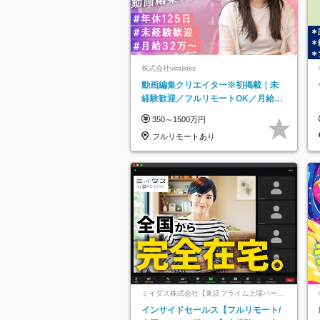
株式会社viralinks
動画編集クリエイター※初掲載｜未
経験歓迎／フルリモートOK／月給32
万＋賞与
350～1500万円
フルリモートあり
ミイダス株式会社【東証プライム上場パーソ
ルグループ】
インサイドセールス【フルリモート/