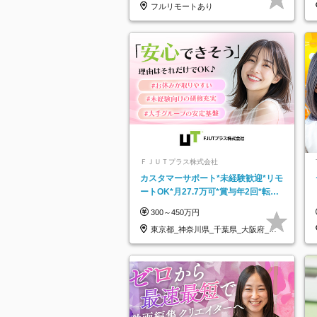
フルリモートあり
ＦＪＵＴプラス株式会社
カスタマーサポート*未経験歓迎*リモ
ートOK*月27.7万可*賞与年2回*転勤
なし*連休OK/ZE010232
300～450万円
東京都_神奈川県_千葉県_大阪府_愛
知県…