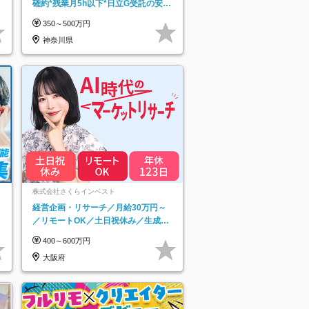
確約*残業月5h以下*日立G受託の安定
基盤*湘南エリア勤務
350～500万円
神奈川県
ネ
株式会社さくらインベスト
経営企画・リサーチ／月給30万円～
／リモートOK／土日祝休み／生成AI
を活用できる方歓迎
400～600万円
大阪府