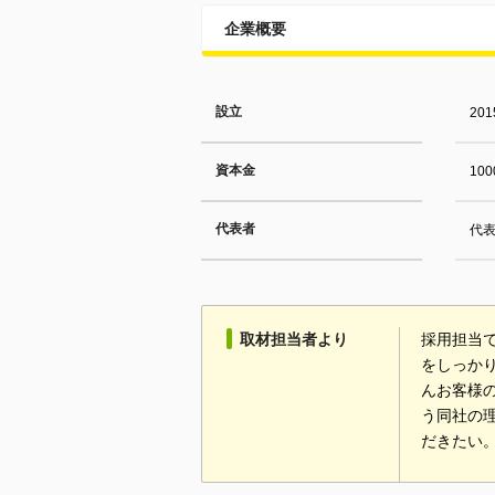
企業概要
設立
20
資本金
10
代表者
代表
取材担当者より
採用担当
をしっか
んお客様
う同社の
だきたい