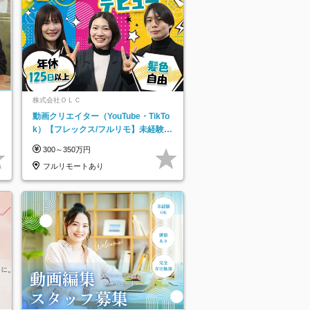
株式会社ＯＬＣ
動画クリエイター（YouTube・TikTo
k）【フレックス/フルリモ】未経験O
K｜Web研修1年間｜副業OK
300～350万円
フルリモートあり