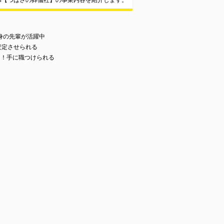
in【つばさの葬儀社】の事業内容を紹介します。
身の先輩が活躍中
安定させられる
り！手に職つけられる