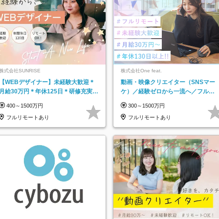
株式会社SUNRISE
株式会社One feat.
【WEBデザイナー】未経験大歓迎＊
動画・映像クリエイター（SNSマー
月給30万円＊年休125日＊研修充実＊
ケ）／経験ゼロから一流へ／フルリ
フルリモ＊フルフレックス＊
モートOK／月給30万円～／年休130
400～1500万円
300～1500万円
日以上
フルリモートあり
フルリモートあり