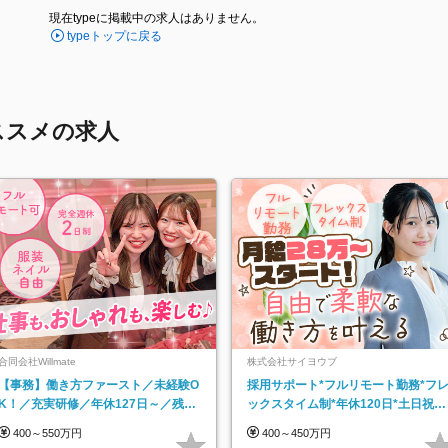
現在typeに掲載中の求人はありません。
typeトップに戻る
ススメの求人
合同会社Willmate
株式会社サイヨウブ
【事務】働き方ファースト／未経験O
採用サポート*フルリモート勤務*フ
K！／充実研修／年休127日～／残業
ックスタイム制*年休120日*土日祝休
なし／平均20代／リモートOK
み*残業ほぼなし*育児中社員8割以上
400～550万円
400～450万円