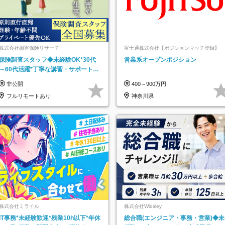
株式会社損害保険リサーチ
富士通株式会社【ポジションマッチ登録】
保険調査スタッフ◆未経験OK*30代
営業系オープンポジション
～60代活躍*丁寧な講習・サポートあ
り*原則直行直帰／全国募集・業務委
非公開
400～900万円
託
フルリモートあり
神奈川県
株式会社ミライル
株式会社Widsley
IT事務*未経験歓迎*残業10h以下*年休
総合職(エンジニア・事務・営業)◆未