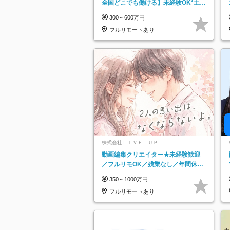
全国どこでも働ける】未経験OK*土日
祝休み*残業少なめ*在宅勤務手当あり
300～600万円
フルリモートあり
株式会社ＬＩＶＥ ＵＰ
動画編集クリエイター★未経験歓迎
／フルリモOK／残業なし／年間休日
125日／髪・服・ネイル自由／研修充
350～1000万円
実で安心
フルリモートあり