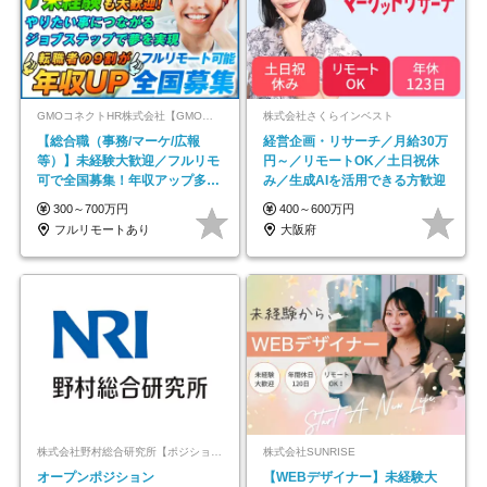
GMOコネクトHR株式会社【GMOインターネットグループ】
株式会社さくらインベスト
【総合職（事務/マーケ/広報
経営企画・リサーチ／月給30万
等）】未経験大歓迎／フルリモ
円～／リモートOK／土日祝休
可で全国募集！年収アップ多数
み／生成AIを活用できる方歓迎
★年休最大130日★
300～700万円
400～600万円
フルリモートあり
大阪府
株式会社野村総合研究所【ポジションマッチ登録】
株式会社SUNRISE
オープンポジション
【WEBデザイナー】未経験大