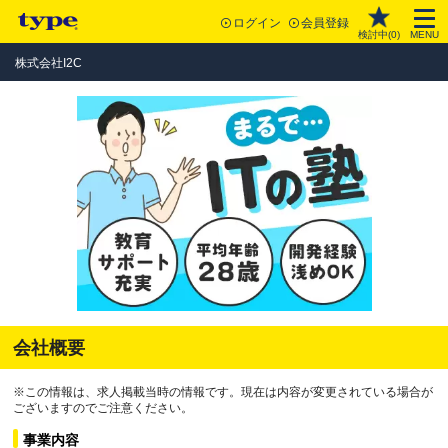
ログイン
会員登録
検討中(
0
)
MENU
株式会社I2C
会社概要
※この情報は、求人掲載当時の情報です。現在は内容が変更されている場合が
ございますのでご注意ください。
事業内容