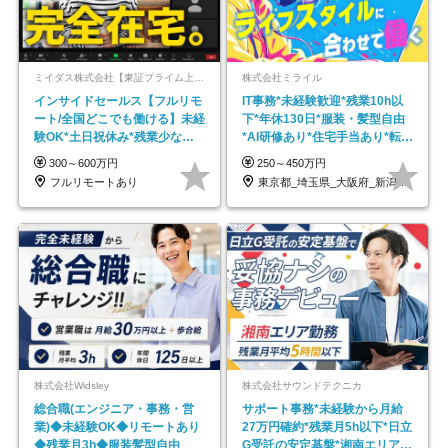
ミイダス株式会社【東証プライム上場パーソルグループ】
株式会社ミライル
インサイドセールス【フルリモ
IT事務*未経験歓迎*残業10h以
ート/全国どこでも働ける】未経
下*年休130日*服装・髪型自由
験OK*土日祝休み*残業少なめ*
*AI研修あり*住宅手当あり*転勤
在宅勤務手当あり
なし
300～600万円
250～450万円
フルリモートあり
東京都_埼玉県_大阪府_新潟県_福岡県
株式会社Widsley
株式会社サウンドテクニカ
総合職(エンジニア・事務・営
サポート事務*未経験から月給
業)◆未経験OK◆リモートあり
27万円確約*残業月5h以下*日立
◆残業月3h◆服装髪型自由
G受託の安定基盤*湘南エリア勤