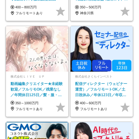
務
400～800万円
350～500万円
フルリモートあり
神奈川県
株式会社ＬＩＶＥ ＵＰ
株式会社さくらインベスト
動画編集クリエイター★未経験
配信ディレクター（ウェビナー
歓迎／フルリモOK／残業なし
運営）／フルリモートOK／土
／年間休日125日／髪・服・ネ
日祝休み／年休123日／年収
イル自由／研修充実で安心
600万円可
350～1000万円
400～600万円
フルリモートあり
フルリモートあり