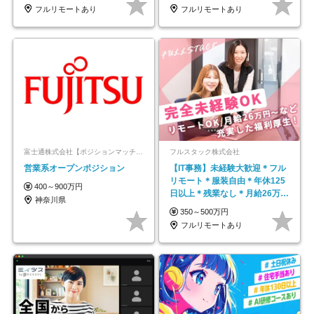
フルリモートあり
フルリモートあり
富士通株式会社【ポジションマッチ登録】
フルスタック株式会社
営業系オープンポジション
【IT事務】未経験大歓迎＊フル
リモート＊服装自由＊年休125
400～900万円
日以上＊残業なし＊月給26万円
神奈川県
以上
350～500万円
フルリモートあり