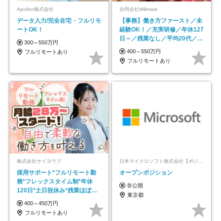
Apollon株式会社
合同会社Willmate
データ入力/完全在宅・フルリモ
【事務】働き方ファースト／未
ートOK！
経験OK！／充実研修／年休127
日～／残業なし／平均20代／リ
300～550万円
モートOK
400～550万円
フルリモートあり
フルリモートあり
株式会社サイヨウブ
日本マイクロソフト株式会社【ポジションマッチ登録】
採用サポート*フルリモート勤
オープンポジション
務*フレックスタイム制*年休
非公開
120日*土日祝休み*残業ほぼな
東京都
し*育児中社員8割以上
400～450万円
フルリモートあり