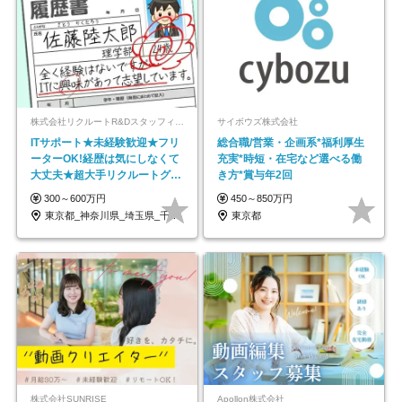
株式会社リクルートR&Dスタッフィング【リクルートグループ】
サイボウズ株式会社
ITサポート★未経験歓迎★フリ
総合職/営業・企画系*福利厚生
ーターOK!経歴は気にしなくて
充実*時短・在宅など選べる働
大丈夫★超大手リクルートグル
き方*賞与年2回
ープの正社員/sg
300～600万円
450～850万円
東京都_神奈川県_埼玉県_千葉県_大阪府…
東京都
株式会社SUNRISE
Apollon株式会社