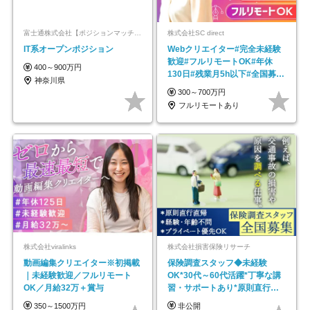
富士通株式会社【ポジションマッチ登録】
株式会社SC direct
IT系オープンポジション
Webクリエイター#完全未経験
歓迎#フルリモートOK#年休
400～900万円
130日#残業月5h以下#全国募集
神奈川県
#最大1年の研修
300～700万円
フルリモートあり
株式会社viralinks
株式会社損害保険リサーチ
動画編集クリエイター※初掲載
保険調査スタッフ◆未経験
｜未経験歓迎／フルリモート
OK*30代～60代活躍*丁寧な講
OK／月給32万＋賞与
習・サポートあり*原則直行直
帰／全国募集・業務委託
350～1500万円
非公開