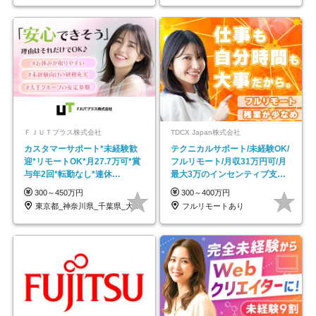
ＦＪＵＴプラス株式会社
TDCX Japan株式会社
カスタマーサポート*未経験歓
テクニカルサポート/未経験OK/
迎*リモートOK*月27.7万可*賞
フルリモート/月収31万円可/月
与年2回*転勤なし*連休
最大3万のインセンティブ支給/
OK/ZE010232
平均年齢33歳
300～450万円
300～400万円
東京都_神奈川県_千葉県_大阪府_愛知県…
フルリモートあり