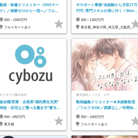
ライム上場コプロ・ホールディングス子会
動画・映像クリエイター（SNSマー
※サポート事務*未経験から月収37万
社】
ケ）／経験ゼロから一流へ／フルリ
円可♪専門スキルが身に付く！Web面
モートOK／月給30万円～／年休130
接＆リモート研修も充実♪/a
300～1500万円
300～1350万円
日以上
フルリモートあり
東京都_神奈川県_埼玉県_大阪府_愛
知県…
サイボウズ株式会社
株式会社ＬＩＶＥ ＵＰ
総合職/営業・企画系*福利厚生充実*
動画編集クリエイター★未経験歓迎
時短・在宅など選べる働き方*賞与年
／フルリモOK／残業なし／年間休日
2回
125日／髪・服・ネイル自由／研修充
450～850万円
350～1000万円
実で安心
東京都
フルリモートあり