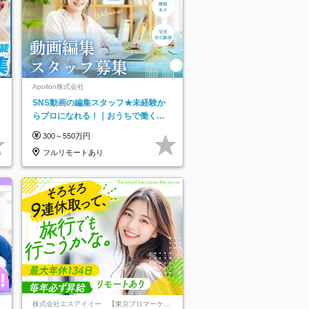
ネ
Apollon株式会社
SNS動画の編集スタッフ★未経験か
らプロになれる！｜おうちで働くフ
ルリモート｜残業ゼロで18時退勤◎
300～550万円
フルリモートあり
株式会社エスアイイー 【東京プロマーケッ