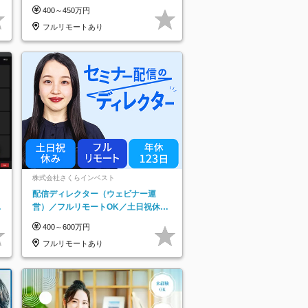
み*残業ほぼなし*育児中社員8割以上
400～450万円
フルリモートあり
株式会社さくらインベスト
配信ディレクター（ウェビナー運
日
営）／フルリモートOK／土日祝休み
り
／年休123日／年収600万円可
400～600万円
フルリモートあり