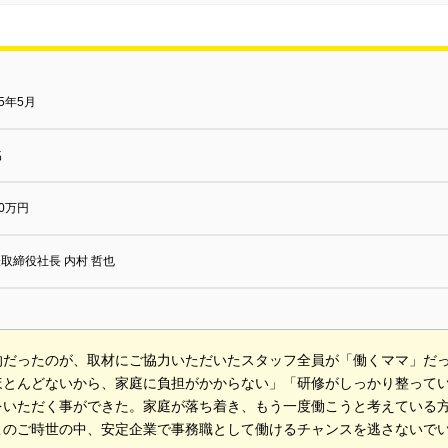
75年5月
名
00万円
取締役社長 内村 哲也
的だったのが、取材にご協力いただいたスタッフ全員が「働くママ」だ
ほとんどないから、家庭に負担がかからない」「研修がしっかり整って
をいただく事ができた。家庭が落ち着き、もう一度働こうと考えている
このご時世の中、安定企業で事務職として働けるチャンスを逃さないで