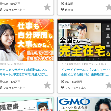
なし／平均20代／リモートOK
400～550万円
非公開
フルリモートあり
東京都
TDCX Japan株式会社
ミイダス株式会社【東証プライム上場パーソ
ルグループ】
テクニカルサポート/未経験OK/フル
インサイドセールス【フルリモート/
リモート/月収31万円可/月最大3万の
全国どこでも働ける】未経験OK*土
インセンティブ支給/平均年齢33歳
祝休み*残業少なめ*在宅勤務手当あ
300～400万円
300～600万円
フルリモートあり
フルリモートあり