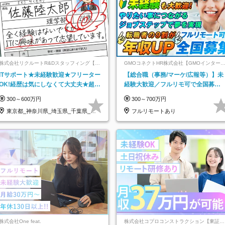
株式会社リクルートR&Dスタッフィング【リ
GMOコネクトHR株式会社【GMOインター
クルートグループ】
ットグループ】
ITサポート★未経験歓迎★フリーター
【総合職（事務/マーケ/広報等）】未
OK!経歴は気にしなくて大丈夫★超大
経験大歓迎／フルリモ可で全国募
手リクルートグループの正社員/sg
集！年収アップ多数★年休最大130日
300～600万円
300～700万円
★
東京都_神奈川県_埼玉県_千葉県_大
フルリモートあり
阪府…
株式会社One feat.
株式会社コプロコンストラクション【東証プ