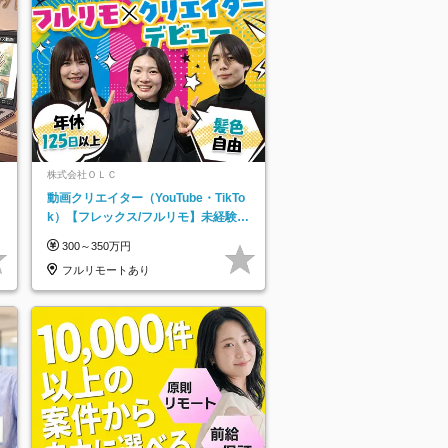
株式会社ＯＬＣ
動画クリエイター（YouTube・TikTo
k）【フレックス/フルリモ】未経験O
K｜Web研修1年間｜副業OK
300～350万円
フルリモートあり