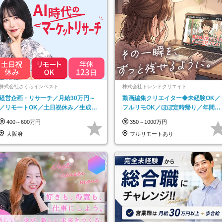
株式会社さくらインベスト
株式会社トレンドクリエイト
経営企画・リサーチ／月給30万円～
動画編集クリエイター◆未経験OK／
／リモートOK／土日祝休み／生成AI
フルリモOK／ほぼ定時帰り／年間休
を活用できる方歓迎
日125日／髪・服・ネイル自由／副業
400～600万円
350～1000万円
OK
大阪府
フルリモートあり