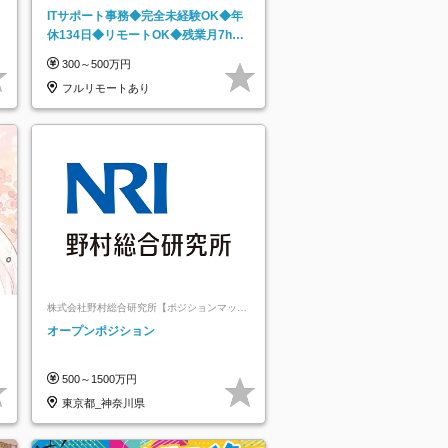
ト上場】
ITサポート事務◆完全未経験OK◆年
休134日◆リモートOK◆残業月7h以
下◆賞与年3回◆5年目まで必ず昇給
300～500万円
フルリモートあり
株式会社野村総合研究所【ポジションマッチ
登録】
オープンポジション
500～1500万円
東京都_神奈川県