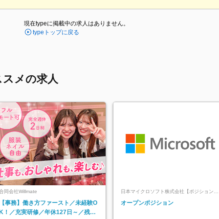
現在typeに掲載中の求人はありません。
typeトップに戻る
ススメの求人
合同会社Willmate
日本マイクロソフト株式会社【ポジションマ
ッチ登録】
【事務】働き方ファースト／未経験O
オープンポジション
K！／充実研修／年休127日～／残業