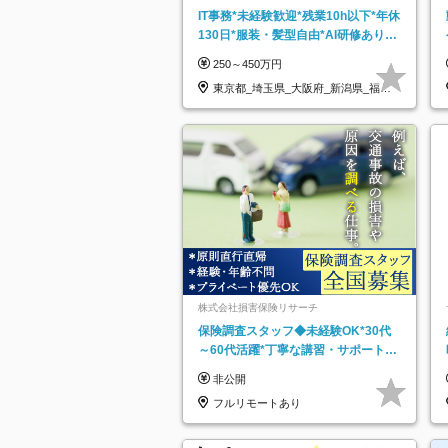
IT事務*未経験歓迎*残業10h以下*年休
130日*服装・髪型自由*AI研修あり*
住宅手当あり*転勤なし
250～450万円
東京都_埼玉県_大阪府_新潟県_福岡
県
株式会社損害保険リサーチ
保険調査スタッフ◆未経験OK*30代
～60代活躍*丁寧な講習・サポートあ
り*原則直行直帰／全国募集・業務委
非公開
託
フルリモートあり