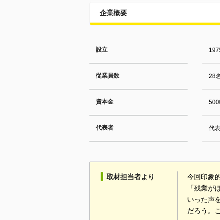
企業概要
設立
19
従業員数
28
資本金
50
代表者
代表
取材担当者より
今回印象
「残業が
いった声
だろう。