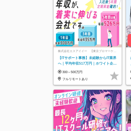
株式会社エスアイイー 【東京プロマーケッ
ト上場】
【ITサポート事務】未経験からIT業界
へ｜平均年収517万円｜ホワイト企業
認定｜年休134日｜リモートOK
300～500万円
フルリモートあり