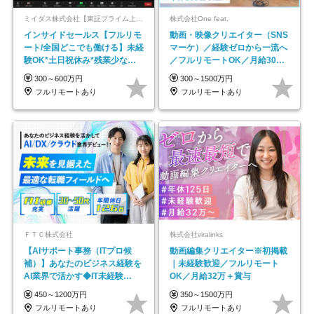
ミイダス株式会社【東証プライム上場パーソルグループ】
株式会社One feat.
インサイドセールス【フルリモ
動画・映像クリエイター（SNS
ート/全国どこでも働ける】未経
マーケ）／経験ゼロから一流へ
験OK*土日祝休み*残業少なめ*
／フルリモートOK／月給30万
在宅勤務手当あり
円～／年休130日以上
300～600万円
300～1500万円
フルリモートあり
フルリモートあり
ＦＴＣ株式会社
株式会社viralinks
【AIサポート事務（ITプロ候
動画編集クリエイター※初掲載
補）】あなたのビジネス経験を
｜未経験歓迎／フルリモート
AI業界で活かす◆IT未経験
OK／月給32万＋賞与
OK◆目指せるコンサル
450～1200万円
350～1500万円
フルリモートあり
フルリモートあり