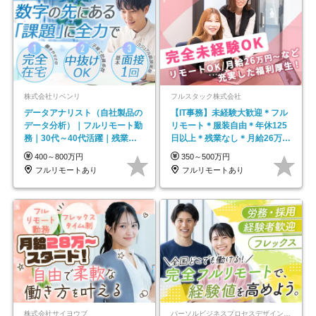
株式会社リベンリ
フルスタック株式会社
データアナリスト（自社製品の
【IT事務】未経験大歓迎＊フル
データ分析）｜フルリモート勤
リモート＊服装自由＊年休125
務｜30代～40代活躍｜残業少
日以上＊残業なし＊月給26万円
なめ｜子育て社員多数活躍
以上
400～800万円
350～500万円
フルリモートあり
フルリモートあり
株式会社サイヨウブ
パーソルビジネスプロセスデザイン株式会社 事業開発本部