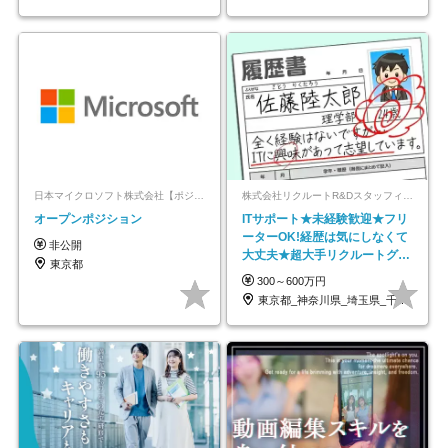
日本マイクロソフト株式会社【ポジションマッチ登録】
株式会社リクルートR&Dスタッフィング【リクルートグループ】
オープンポジション
ITサポート★未経験歓迎★フリ
ーターOK!経歴は気にしなくて
非公開
大丈夫★超大手リクルートグル
東京都
ープの正社員/sg
300～600万円
東京都_神奈川県_埼玉県_千葉県_大阪府…