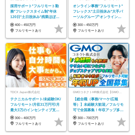
採用サポート*フルリモート勤
オンライン事務*フルリモート*
務*フレックスタイム制*年休
フレックス*土日祝休み*大手パ
120日*土日祝休み*残業ほぼな
ーソルグループ*オンライン面
し*育児中社員8割以上
接*30～40代活躍中
400～450万円
300～450万円
フルリモートあり
フルリモートあり
TDCX Japan株式会社
GMOコネクトHR株式会社【GMOインターネットグループ】
テクニカルサポート/未経験OK/
【総合職（事務/マーケ/広報
フルリモート/月収31万円可/月
等）】未経験大歓迎／フルリモ
最大3万のインセンティブ支給/
可で全国募集！年収アップ多数
平均年齢33歳
★年休最大130日★
300～400万円
300～700万円
フルリモートあり
フルリモートあり