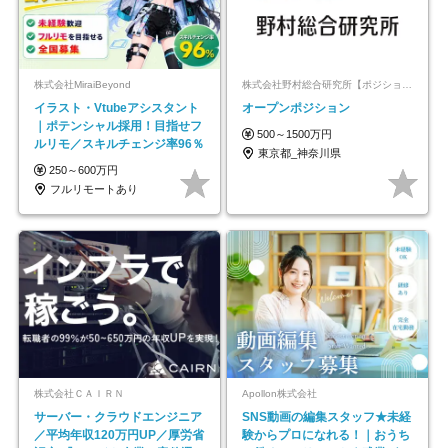
株式会社MiraiBeyond
株式会社野村総合研究所【ポジションマッチ登録】
イラスト・Vtubeアシスタント
オープンポジション
｜ポテンシャル採用！目指せフ
500～1500万円
ルリモ／スキルチェンジ率96％
東京都_神奈川県
250～600万円
フルリモートあり
株式会社ＣＡＩＲＮ
Apollon株式会社
サーバー・クラウドエンジニア
SNS動画の編集スタッフ★未経
／平均年収120万円UP／厚労省
験からプロになれる！｜おうち