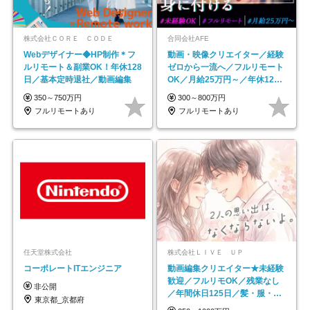
株式会社ＣＯＲＥ ＣＯＤＥ
合同会社AFE
Webデザイナー◆HP制作＊フ
動画・映像クリエイター／経験
ルリモート＆副業OK！年休128
ゼロから一流へ／フルリモート
日／基本定時退社／動画編集
OK／月給25万円～／年休125
日以上
350～750万円
300～800万円
フルリモートあり
フルリモートあり
任天堂株式会社
株式会社ＬＩＶＥ ＵＰ
コーポレートITエンジニア
動画編集クリエイター★未経験
歓迎／フルリモOK／残業なし
非公開
／年間休日125日／髪・服・ネ
東京都_京都府
イル自由／研修充実で安心