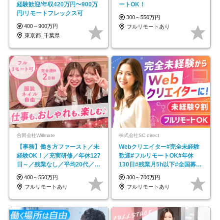
経験歓迎/年収420万円〜900万
ートOK！
円/リモートフレックス可
300～550万円
400～900万円
フルリモートあり
東京都_千葉県
合同会社Willmate
株式会社SC direct
【事務】働き方ファースト／未
Webクリエイター#完全未経験
経験OK！／充実研修／年休127
歓迎#フルリモートOK#年休
日～／残業なし／平均20代／リ
130日#残業月5h以下#全国募集
モートOK
#最大1年の研修
400～550万円
300～700万円
フルリモートあり
フルリモートあり