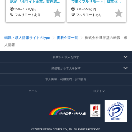
認定 『ホワイト企業』案件選択
で働くフルリモート｜残業ゼロ
制度／年休129日
で18時退勤◎
350～1500万円
300～550万円
フルリモートあり
フルリモートあり
転職・求人情報サイトのtype
掲載企業一覧
株式会社世界堂の転職・求
人情報
職種から求人を探す
勤務地から求人を探す
求人掲載・利用規約・お問合せ
ホーム
ログイン
©CAREER DESIGN CENTER CO.,LTD. .ALL RIGHTS RESERVED.