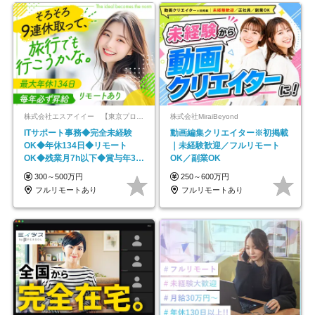
株式会社エスアイイー 【東京プロマーケット上場】
株式会社MiraiBeyond
ITサポート事務◆完全未経験
動画編集クリエイター※初掲載
OK◆年休134日◆リモート
｜未経験歓迎／フルリモート
OK◆残業月7h以下◆賞与年3回
OK／副業OK
◆5年目まで必ず昇給
300～500万円
250～600万円
フルリモートあり
フルリモートあり