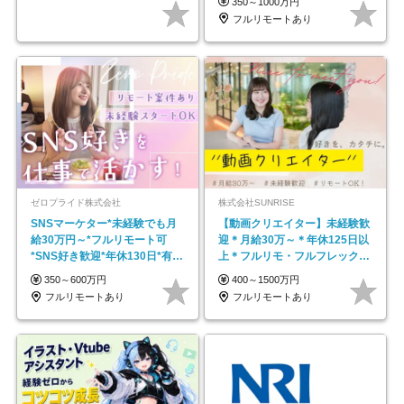
350～1000万円
フルリモートあり
ゼロプライド株式会社
株式会社SUNRISE
SNSマーケター*未経験でも月
【動画クリエイター】未経験歓
給30万円～*フルリモート可
迎＊月給30万～＊年休125日以
*SNS好き歓迎*年休130日*有休
上＊フルリモ・フルフレックス
取得率100%
◆10名の採用が決定◆
350～600万円
400～1500万円
フルリモートあり
フルリモートあり