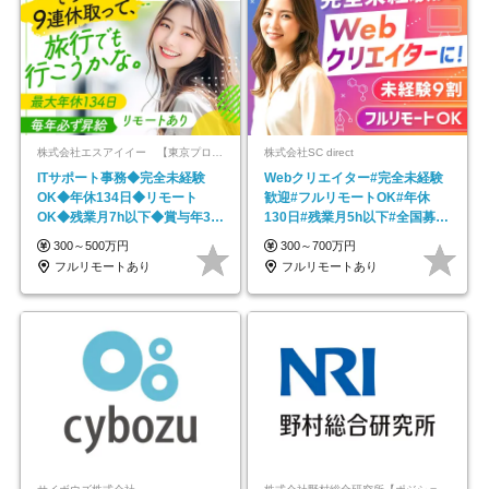
株式会社エスアイイー 【東京プロマーケット上場】
株式会社SC direct
ITサポート事務◆完全未経験
Webクリエイター#完全未経験
OK◆年休134日◆リモート
歓迎#フルリモートOK#年休
OK◆残業月7h以下◆賞与年3回
130日#残業月5h以下#全国募集
◆5年目まで必ず昇給
#最大1年の研修
300～500万円
300～700万円
フルリモートあり
フルリモートあり