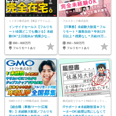
ミイダス株式会社【東証プライム上場パーソルグループ】
フルスタック株式会社
インサイドセールス【フルリモ
【IT事務】未経験大歓迎＊フル
ート/全国どこでも働ける】未経
リモート＊服装自由＊年休125
験OK*土日祝休み*残業少なめ*
日以上＊残業なし＊月給26万円
在宅勤務手当あり
以上
300～600万円
350～500万円
フルリモートあり
フルリモートあり
GMOコネクトHR株式会社【GMOインターネットグループ】
株式会社リクルートR&Dスタッフィング【リクルートグループ】
【総合職（事務/マーケ/広報
ITサポート★未経験歓迎★フリ
等）】未経験大歓迎／フルリモ
ーターOK!経歴は気にしなくて