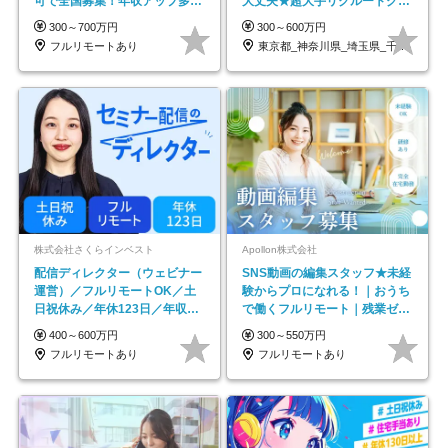
可で全国募集！年収アップ多数
大丈夫★超大手リクルートグル
★年休最大130日★
ープの正社員/sg
300～700万円
300～600万円
フルリモートあり
東京都_神奈川県_埼玉県_千葉県_大阪府…
株式会社さくらインベスト
Apollon株式会社
配信ディレクター（ウェビナー
SNS動画の編集スタッフ★未経
運営）／フルリモートOK／土
験からプロになれる！｜おうち
日祝休み／年休123日／年収
で働くフルリモート｜残業ゼロ
600万円可
で18時退勤◎
400～600万円
300～550万円
フルリモートあり
フルリモートあり