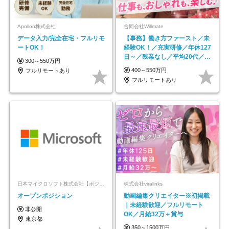
Apollon株式会社
合同会社Willmate
データ入力/完全在宅・フルリモ
【事務】働き方ファースト／未
ートOK！
経験OK！／充実研修／年休127
日～／残業なし／平均20代／リ
300～550万円
モートOK
400～550万円
フルリモートあり
フルリモートあり
日本マイクロソフト株式会社【ポジションマッチ登録】
株式会社viralinks
オープンポジション
動画編集クリエイター※初掲載
｜未経験歓迎／フルリモート
非公開
OK／月給32万＋賞与
東京都
350～1500万円