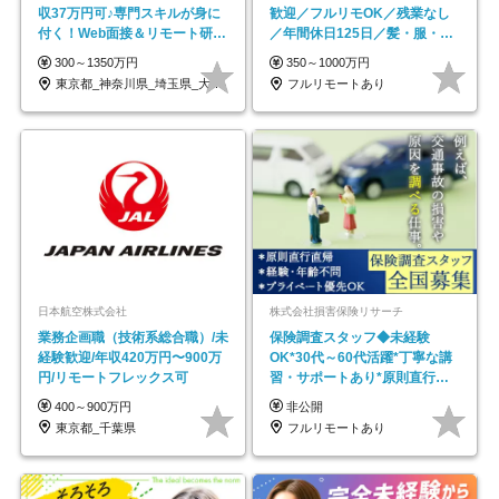
収37万円可♪専門スキルが身に
歓迎／フルリモOK／残業なし
付く！Web面接＆リモート研修
／年間休日125日／髪・服・ネ
も充実♪/a
イル自由／研修充実で安心
300～1350万円
350～1000万円
東京都_神奈川県_埼玉県_大阪府_愛知県…
フルリモートあり
日本航空株式会社
株式会社損害保険リサーチ
業務企画職（技術系総合職）/未
保険調査スタッフ◆未経験
経験歓迎/年収420万円〜900万
OK*30代～60代活躍*丁寧な講
円/リモートフレックス可
習・サポートあり*原則直行直
帰／全国募集・業務委託
400～900万円
非公開
東京都_千葉県
フルリモートあり