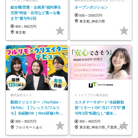
サイボウズ株式会社
株式会社野村総合研究所【ポジションマッチ登録】
総合職/営業・企画系*福利厚生
オープンポジション
充実*時短・在宅など選べる働
500～1500万円
き方*賞与年2回
東京都_神奈川県
450～850万円
東京都
株式会社ＯＬＣ
ＦＪＵＴプラス株式会社
動画クリエイター（YouTube・
カスタマーサポート*未経験歓
TikTok）【フレックス/フルリ
迎*リモートOK*月27.7万可*賞
モ】未経験OK｜Web研修1年間
与年2回*転勤なし*連休
｜副業OK
OK/ZE010232
300～350万円
300～450万円
フルリモートあり
東京都_神奈川県_千葉県_大阪府_愛知県…