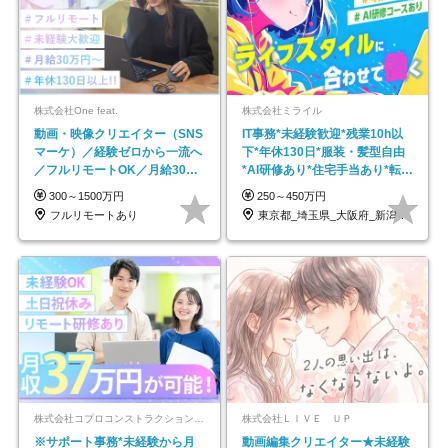
株式会社One feat.
株式会社ミライル
動画・映像クリエイター（SNS
IT事務*未経験歓迎*残業10h以
マーケ）／経験ゼロから一流へ
下*年休130日*服装・髪型自由
／フルリモートOK／月給30万
*AI研修あり*住宅手当あり*転勤
円～／年休130日以上
なし
300～1500万円
250～450万円
フルリモートあり
東京都_埼玉県_大阪府_新潟県_福岡県
株式会社コプロコンストラクション【東証プライム上場コプロ・ホールディングス子会社】
株式会社ＬＩＶＥ ＵＰ
※サポート事務*未経験から月
動画編集クリエイター★未経験