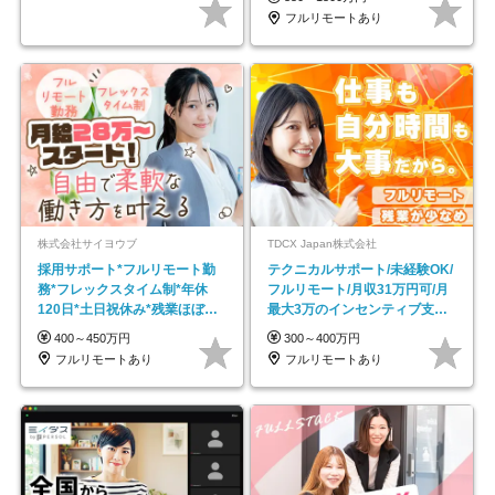
フルリモートあり
株式会社サイヨウブ
TDCX Japan株式会社
採用サポート*フルリモート勤
テクニカルサポート/未経験OK/
務*フレックスタイム制*年休
フルリモート/月収31万円可/月
120日*土日祝休み*残業ほぼな
最大3万のインセンティブ支給/
し*育児中社員8割以上
平均年齢33歳
400～450万円
300～400万円
フルリモートあり
フルリモートあり