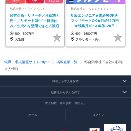
株式会社さくらインベスト
株式会社Ｃ Ａｄｄｉｔｉｏｎ
経営企画・リサーチ／月給30万
初級エンジニア★未経験OK★
円～／リモートOK／土日祝休
フルリモートOK★月給32万円
み／生成AIを活用できる方歓迎
～★残業月10h＆年休120日以
上★副業可
400～600万円
400～1500万円
大阪府
フルリモートあり
転職・求人情報サイトのtype
掲載企業一覧
都自動車株式会社の転職・
求人情報
職種から求人を探す
勤務地から求人を探す
求人掲載・利用規約・お問合せ
ホーム
ログイン