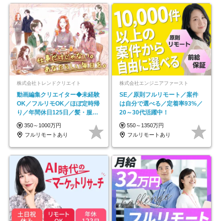
株式会社トレンドクリエイト
株式会社エンジニアファースト
動画編集クリエイター◆未経験
SE／原則フルリモート／案件
OK／フルリモOK／ほぼ定時帰
は自分で選べる／定着率93%／
り／年間休日125日／髪・服・
20～30代活躍中！
ネイル自由／副業OK
350～1000万円
550～1350万円
フルリモートあり
フルリモートあり