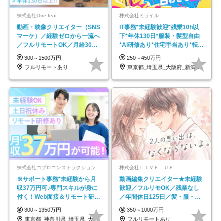
株式会社One feat.
株式会社ミライル
動画・映像クリエイター（SNS
IT事務*未経験歓迎*残業10h以
マーケ）／経験ゼロから一流へ
下*年休130日*服装・髪型自由
／フルリモートOK／月給30万
*AI研修あり*住宅手当あり*転勤
円～／年休130日以上
なし
300～1500万円
250～450万円
フルリモートあり
東京都_埼玉県_大阪府_新潟県_福岡県
株式会社コプロコンストラクション【東証プライム上場コプロ・ホールディングス子会社】
株式会社ＬＩＶＥ ＵＰ
※サポート事務*未経験から月
動画編集クリエイター★未経験
収37万円可♪専門スキルが身に
歓迎／フルリモOK／残業なし
付く！Web面接＆リモート研修
／年間休日125日／髪・服・ネ
も充実♪/a
イル自由／研修充実で安心
300～1350万円
350～1000万円
東京都_神奈川県_埼玉県_大阪府_愛知県…
フルリモートあり