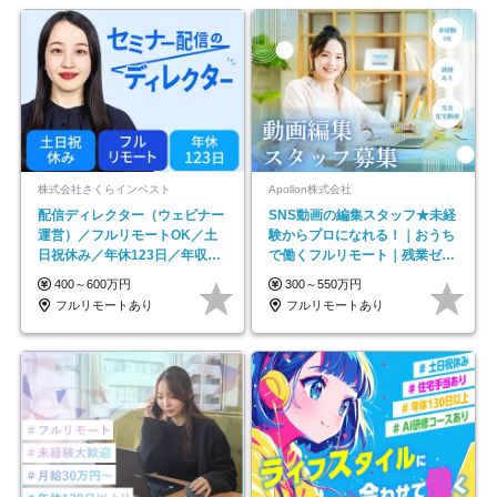
株式会社さくらインベスト
Apollon株式会社
配信ディレクター（ウェビナー
SNS動画の編集スタッフ★未経
運営）／フルリモートOK／土
験からプロになれる！｜おうち
日祝休み／年休123日／年収
で働くフルリモート｜残業ゼロ
600万円可
で18時退勤◎
400～600万円
300～550万円
フルリモートあり
フルリモートあり