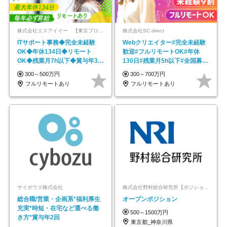
株式会社エスアイイー 【東京プロマーケット上場】
株式会社SC direct
ITサポート事務◆完全未経験
Webクリエイター#完全未経験
OK◆年休134日◆リモート
歓迎#フルリモートOK#年休
OK◆残業月7h以下◆賞与年3回
130日#残業月5h以下#全国募集
◆5年目まで必ず昇給
#最大1年の研修
300～500万円
300～700万円
フルリモートあり
フルリモートあり
サイボウズ株式会社
株式会社野村総合研究所【ポジションマッチ登録】
総合職/営業・企画系*福利厚生
オープンポジション
充実*時短・在宅など選べる働
500～1500万円
き方*賞与年2回
東京都_神奈川県