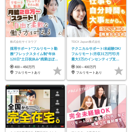
株式会社サイヨウブ
TDCX Japan株式会社
採用サポート*フルリモート勤
テクニカルサポート/未経験OK/
務*フレックスタイム制*年休
フルリモート/月収31万円可/月
120日*土日祝休み*残業ほぼな
最大3万のインセンティブ支給/
し*育児中社員8割以上
平均年齢33歳
400～450万円
300～400万円
フルリモートあり
フルリモートあり