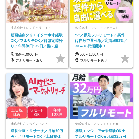
株式会社トレンドクリエイト
株式会社エンジニアファースト
動画編集クリエイター◆未経験
SE／原則フルリモート／案件
OK／フルリモOK／ほぼ定時帰
は自分で選べる／定着率93%／
り／年間休日125日／髪・服・
20～30代活躍中！
ネイル自由／副業OK
350～1000万円
550～1350万円
フルリモートあり
フルリモートあり
株式会社さくらインベスト
株式会社Ｃ Ａｄｄｉｔｉｏｎ
経営企画・リサーチ／月給30万
初級エンジニア★未経験OK★
円～／リモートOK／土日祝休
フルリモートOK★月給32万円