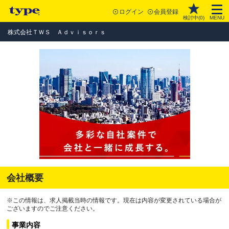
ログイン
会員登録
検討中(
0
)
MENU
株式会社ＴＷＳ Ａｄｖｉｓｏｒｓ
会社概要
※この情報は、求人掲載当時の情報です。現在は内容が変更されている場合が
ございますのでご注意ください。
事業内容