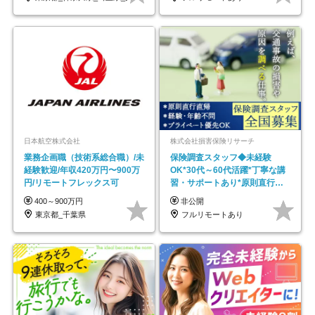
日本航空株式会社
株式会社損害保険リサーチ
業務企画職（技術系総合職）/未
保険調査スタッフ◆未経験
経験歓迎/年収420万円〜900万
OK*30代～60代活躍*丁寧な講
円/リモートフレックス可
習・サポートあり*原則直行直
帰／全国募集・業務委託
400～900万円
非公開
東京都_千葉県
フルリモートあり