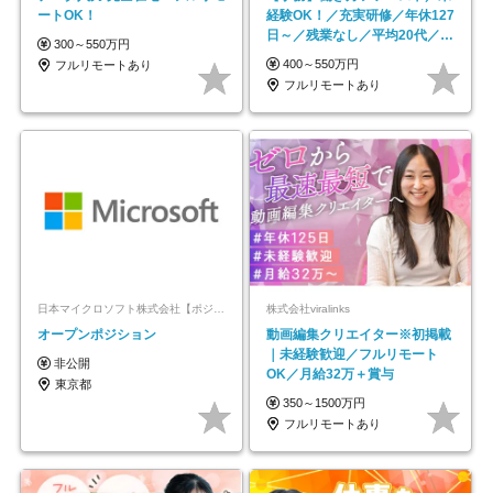
ートOK！
経験OK！／充実研修／年休127
日～／残業なし／平均20代／リ
300～550万円
モートOK
400～550万円
フルリモートあり
フルリモートあり
日本マイクロソフト株式会社【ポジションマッチ登録】
株式会社viralinks
オープンポジション
動画編集クリエイター※初掲載
｜未経験歓迎／フルリモート
非公開
OK／月給32万＋賞与
東京都
350～1500万円
フルリモートあり