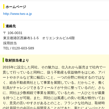
ホームページ
http://www.tws-a.jp
連絡先
〒 106-0031
東京都港区西麻布1-1-5 オリエンタルビル6階
採用担当
TEL / 0120-603-589
取材担当者より
2015年に設立した同社。その魅力は、仕入れから販売まで社内で一
貫して行っていると同時に、扱う不動産も収益物件をはじめ、アパ
ートやホテルなど実に幅広いこと。一つの分野に特化するのではな
く、総合不動産商社として事業を展開している。だからこそ、働く
社員がチャレンジできるフィールドが十分に整っているのだ。さら
に、同社は少数精鋭で事業を展開しているため、一人ひとりが裁量
を持つことが可能。また、同社には風通しの良い社風が根付いてお
り、意見の言いやすさがあるとのこと。フランクな社内は、取材時
の社員同士の会話から垣間見ることができた。新たにメンバーとな