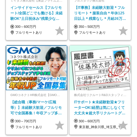
ミイダス株式会社【東証プライム上場パーソルグループ】
フルスタック株式会社
インサイドセールス【フルリモ
【IT事務】未経験大歓迎＊フル
ート/全国どこでも働ける】未経
リモート＊服装自由＊年休125
験OK*土日祝休み*残業少なめ*
日以上＊残業なし＊月給26万円
在宅勤務手当あり
以上
300～600万円
350～500万円
フルリモートあり
フルリモートあり
GMOコネクトHR株式会社【GMOインターネットグループ】
株式会社リクルートR&Dスタッフィング【リクルートグループ】
【総合職（事務/マーケ/広報
ITサポート★未経験歓迎★フリ
等）】未経験大歓迎／フルリモ
ーターOK!経歴は気にしなくて
可で全国募集！年収アップ多数
大丈夫★超大手リクルートグル
★年休最大130日★
ープの正社員/sg
300～700万円
300～600万円
フルリモートあり
東京都_神奈川県_埼玉県_千葉県_大阪府…