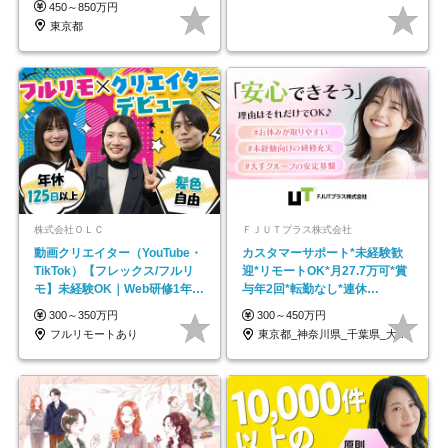
450～850万円
東京都
株式会社ＯＬＣ
ＦＪＵＴプラス株式会社
動画クリエイター（YouTube・
カスタマーサポート*未経験歓
TikTok）【フレックス/フルリ
迎*リモートOK*月27.7万可*賞
モ】未経験OK｜Web研修1年間
与年2回*転勤なし*連休
｜副業OK
OK/ZE010232
300～350万円
300～450万円
フルリモートあり
東京都_神奈川県_千葉県_大阪府_愛知県…