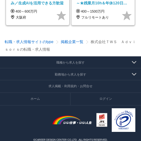
み／生成AIを活用できる方歓迎
～★残業月10h＆年休120日以
上★副業可
400～600万円
400～1500万円
大阪府
フルリモートあり
転職・求人情報サイトのtype
掲載企業一覧
株式会社ＴＷＳ Ａｄｖｉ
ｓｏｒｓの転職・求人情報
職種から求人を探す
勤務地から求人を探す
求人掲載・利用規約・お問合せ
ホーム
ログイン
©CAREER DESIGN CENTER CO.,LTD. .ALL RIGHTS RESERVED.