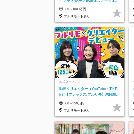
／フルリモOK／残業なし／年間休日
125日／髪・服・ネイル自由／研修充
350～1000万円
実で安心
フルリモートあり
株式会社ＯＬＣ
動画クリエイター（YouTube・TikTo
k）【フレックス/フルリモ】未経験O
K｜Web研修1年間｜副業OK
300～350万円
フルリモートあり