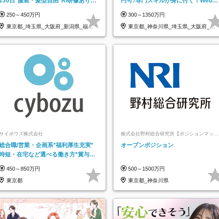
130日*服装・髪型自由*AI研修あり*
円可♪専門スキルが身に付く！Web面
住宅手当あり*転勤なし
接＆リモート研修も充実♪/a
250～450万円
300～1350万円
東京都_埼玉県_大阪府_新潟県_福岡
東京都_神奈川県_埼玉県_大阪府_愛
県
知県…
サイボウズ株式会社
株式会社野村総合研究所【ポジションマッチ
登録】
総合職/営業・企画系*福利厚生充実*
オープンポジション
時短・在宅など選べる働き方*賞与年
2回
450～850万円
500～1500万円
東京都
東京都_神奈川県