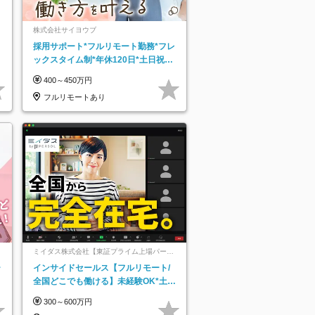
株式会社サイヨウブ
採用サポート*フルリモート勤務*フレ
ックスタイム制*年休120日*土日祝休
み*残業ほぼなし*育児中社員8割以上
400～450万円
フルリモートあり
ミイダス株式会社【東証プライム上場パーソ
ルグループ】
ー
インサイドセールス【フルリモート/
全国どこでも働ける】未経験OK*土日
祝休み*残業少なめ*在宅勤務手当あり
300～600万円