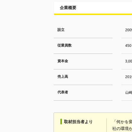
企業概要
設立
20
従業員数
450
資本金
3,
売上高
20
代表者
山崎
取材担当者より
「何かを
社の環境