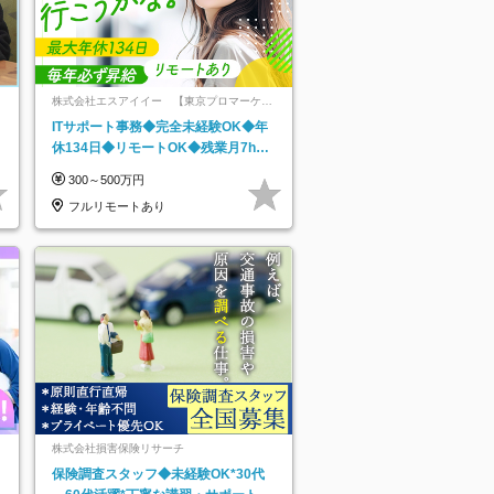
株式会社エスアイイー 【東京プロマーケッ
ト上場】
ITサポート事務◆完全未経験OK◆年
休134日◆リモートOK◆残業月7h以
下◆賞与年3回◆5年目まで必ず昇給
300～500万円
フルリモートあり
株式会社損害保険リサーチ
保険調査スタッフ◆未経験OK*30代