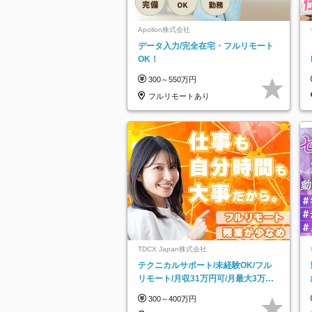
Apollon株式会社
データ入力/完全在宅・フルリモート
OK！
300～550万円
フルリモートあり
TDCX Japan株式会社
テクニカルサポート/未経験OK/フル
リモート/月収31万円可/月最大3万の
インセンティブ支給/平均年齢33歳
300～400万円