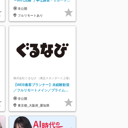
～60代活躍*丁寧な講習・サポートあ
り*原則直行直帰／全国募集・業務委
非公開
託
フルリモートあり
株式会社ぐるなび （東証スタンダード上場）
【WEB集客プランナー】未経験歓迎
／フルリモートメイン／プライム上
場／土日祝休み／東京・大阪・名古
非公開
屋
東京都_大阪府_愛知県