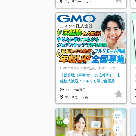
フルリモートあり
GMOコネクトHR株式会社【GMOインターネ
ットグループ】
【総合職（事務/マーケ/広報等）】未
経験大歓迎／フルリモ可で全国募
集！年収アップ多数★年休最大130日
300～700万円
★
フルリモートあり