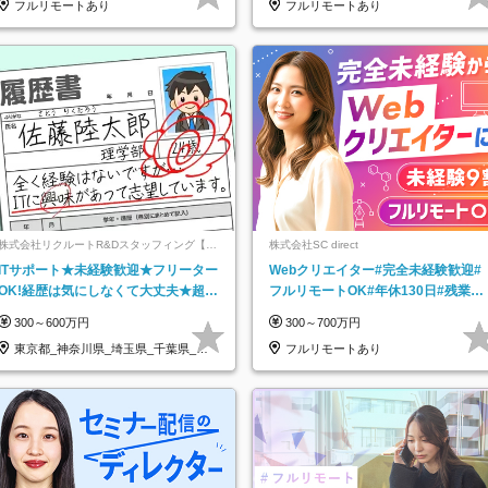
フルリモートあり
フルリモートあり
株式会社リクルートR&Dスタッフィング【リ
株式会社SC direct
クルートグループ】
ITサポート★未経験歓迎★フリーター
Webクリエイター#完全未経験歓迎#
OK!経歴は気にしなくて大丈夫★超大
フルリモートOK#年休130日#残業月
手リクルートグループの正社員/sg
5h以下#全国募集#最大1年の研修
300～600万円
300～700万円
東京都_神奈川県_埼玉県_千葉県_大
フルリモートあり
阪府…