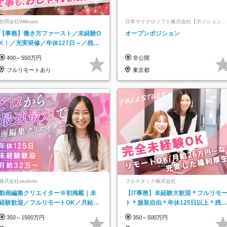
合同会社Willmate
日本マイクロソフト株式会社【ポジションマ
ッチ登録】
【事務】働き方ファースト／未経験O
オープンポジション
K！／充実研修／年休127日～／残業
なし／平均20代／リモートOK
400～550万円
非公開
フルリモートあり
東京都
株式会社viralinks
フルスタック株式会社
動画編集クリエイター※初掲載｜未
【IT事務】未経験大歓迎＊フルリモ
経験歓迎／フルリモートOK／月給32
ト＊服装自由＊年休125日以上＊残業
万＋賞与
なし＊月給26万円以上
350～1500万円
350～500万円