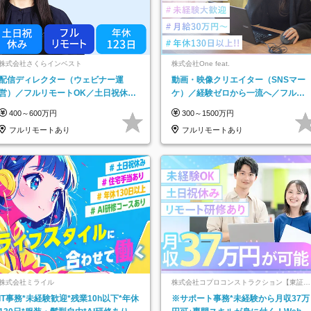
株式会社さくらインベスト
株式会社One feat.
配信ディレクター（ウェビナー運
動画・映像クリエイター（SNSマー
営）／フルリモートOK／土日祝休み
ケ）／経験ゼロから一流へ／フルリ
／年休123日／年収600万円可
モートOK／月給30万円～／年休130
400～600万円
300～1500万円
日以上
フルリモートあり
フルリモートあり
株式会社ミライル
株式会社コプロコンストラクション【東証プ
ライム上場コプロ・ホールディングス子会
IT事務*未経験歓迎*残業10h以下*年休
※サポート事務*未経験から月収37万
社】