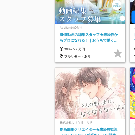
Apollon株式会社
SNS動画の編集スタッフ★未経験か
らプロになれる！｜おうちで働くフ
ルリモート｜残業ゼロで18時退勤◎
300～550万円
フルリモートあり
株式会社ＬＩＶＥ ＵＰ
動画編集クリエイター★未経験歓迎