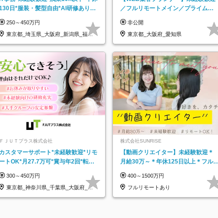
130日*服装・髪型自由*AI研修あり*
／フルリモートメイン／プライム上
住宅手当あり*転勤なし
場／土日祝休み／東京・大阪・名古
250～450万円
非公開
屋
東京都_埼玉県_大阪府_新潟県_福岡
東京都_大阪府_愛知県
県
ＦＪＵＴプラス株式会社
株式会社SUNRISE
カスタマーサポート*未経験歓迎*リモ
【動画クリエイター】未経験歓迎＊
ートOK*月27.7万可*賞与年2回*転勤
月給30万～＊年休125日以上＊フル
なし*連休OK/ZE010232
モ・フルフレックス◆10名の採用が
300～450万円
400～1500万円
決定◆
東京都_神奈川県_千葉県_大阪府_愛
フルリモートあり
知県…