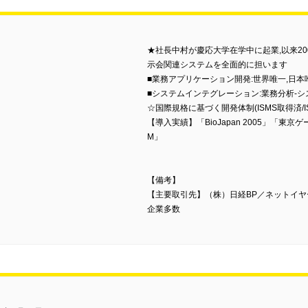
★社長中村が慶応大学在学中に起業,以来20
示会関連システムを全面的に担います
■業務アプリケーション開発:世界唯一,日
■システムインテグレーション:業務分析-シ
☆国際規格に基づく開発体制(ISMS取得済/IS
【導入実績】「BioJapan 2005」「東京ゲーム
M」
【備考】
【主要取引先】（株）日経BP／ネットイ
企業多数