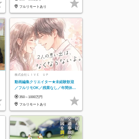
フルリモートあり
株式会社ＬＩＶＥ ＵＰ
動画編集クリエイター★未経験歓迎
／フルリモOK／残業なし／年間休日
125日／髪・服・ネイル自由／研修充
350～1000万円
実で安心
フルリモートあり