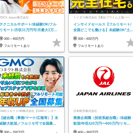
TDCX Japan株式会社
ミイダス株式会社【東証プライム上場パーソ
ルグループ】
テクニカルサポート/未経験OK/フル
インサイドセールス【フルリモート/
リモート/月収31万円可/月最大3万の
全国どこでも働ける】未経験OK*土
インセンティブ支給/平均年齢33歳
祝休み*残業少なめ*在宅勤務手当あ
300～400万円
300～600万円
フルリモートあり
フルリモートあり
GMOコネクトHR株式会社【GMOインターネ
日本航空株式会社
ットグループ】
【総合職（事務/マーケ/広報等）】未
業務企画職（技術系総合職）/未経験
経験大歓迎／フルリモ可で全国募
歓迎/年収420万円〜900万円/リモー
集！年収アップ多数★年休最大130日
トフレックス可
300～700万円
400～900万円