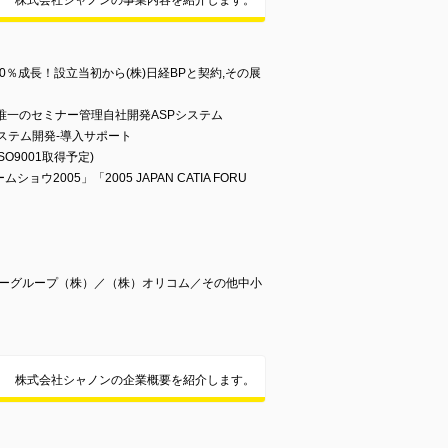
株式会社シャノンの事業内容を紹介します。
0％成長！設立当初から(株)日経BPと契約,その展
本唯一のセミナー管理自社開発ASPシステム
ステム開発-導入サポート
O9001取得予定)
ショウ2005」「2005 JAPAN CATIA FORU
ヤーグループ（株）／（株）オリコム／その他中小
株式会社シャノンの企業概要を紹介します。