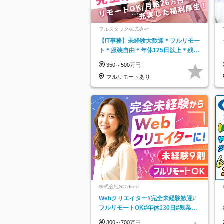
フルスタック株式会社
【IT事務】未経験大歓迎＊フルリモー
ト＊服装自由＊年休125日以上＊残業
なし＊月給26万円以上
350～500万円
フルリモートあり
株式会社SC direct
Webクリエイター#完全未経験歓迎#
フルリモートOK#年休130日#残業月
5h以下#全国募集#最大1年の研修
300～700万円