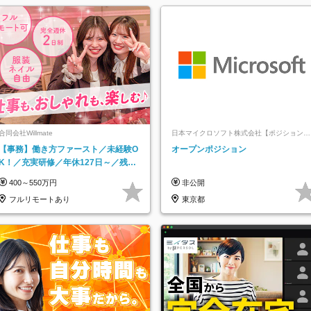
合同会社Willmate
日本マイクロソフト株式会社【ポジションマ
ッチ登録】
【事務】働き方ファースト／未経験O
オープンポジション
K！／充実研修／年休127日～／残業
なし／平均20代／リモートOK
400～550万円
非公開
フルリモートあり
東京都