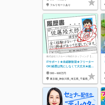
フルリモートあり
株式会社リクルートR&Dスタッフィング【リ
クルートグループ】
ITサポート★未経験歓迎★フリーター
OK!経歴は気にしなくて大丈夫★超大
手リクルートグループの正社員/sg
300～600万円
東京都_神奈川県_埼玉県_千葉県_大
阪府…