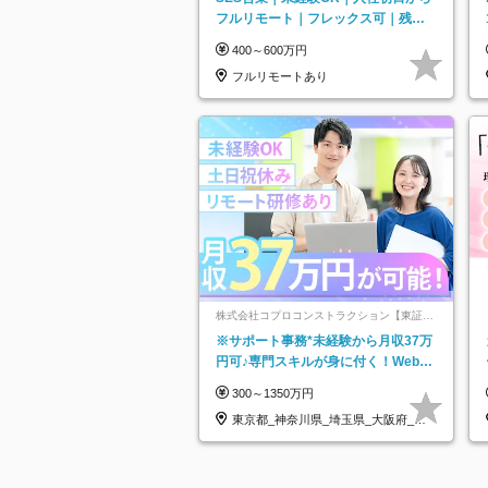
フルリモート｜フレックス可｜残業
月平均10h以下｜事業立ち上げメンバ
400～600万円
ー
フルリモートあり
株式会社コプロコンストラクション【東証プ
ライム上場コプロ・ホールディングス子会
※サポート事務*未経験から月収37万
社】
円可♪専門スキルが身に付く！Web面
接＆リモート研修も充実♪/a
300～1350万円
東京都_神奈川県_埼玉県_大阪府_愛
知県…