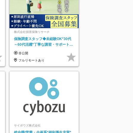
株式会社損害保険リサーチ
保険調査スタッフ◆未経験OK*30代
～60代活躍*丁寧な講習・サポートあ
り*原則直行直帰／全国募集・業務委
非公開
託
フルリモートあり
）
サイボウズ株式会社
総合職/営業・企画系*福利厚生充実*