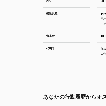
設立
20
従業員数
14
平均
中
資本金
10
代表者
代表
人
あなたの行動履歴からオ