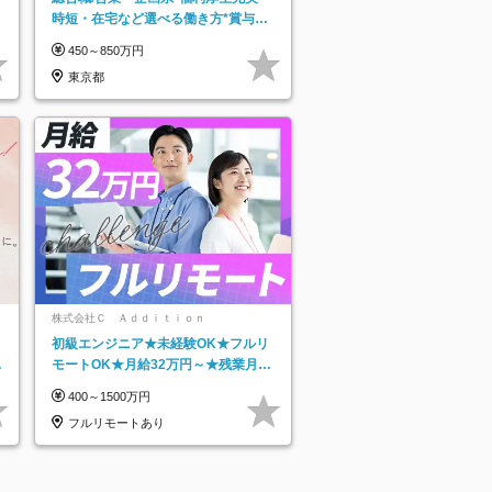
時短・在宅など選べる働き方*賞与年
2回
450～850万円
東京都
株式会社Ｃ Ａｄｄｉｔｉｏｎ
初級エンジニア★未経験OK★フルリ
リ
モートOK★月給32万円～★残業月10
h＆年休120日以上★副業可
400～1500万円
フルリモートあり