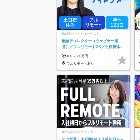
株式会社さくらインベスト
配信ディレクター（ウェビナー運
営）／フルリモートOK／土日祝休み
／年休123日／年収600万円可
400～600万円
フルリモートあり
株式会社プロエフィカ
SES営業｜未経験OK｜入社初日から