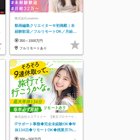
株式会社viralinks
動画編集クリエイター※初掲載｜未
日
経験歓迎／フルリモートOK／月給32
り
万＋賞与
350～1500万円
フルリモートあり
株式会社エスアイイー 【東京プロマーケッ
ト上場】
ITサポート事務◆完全未経験OK◆年
休134日◆リモートOK◆残業月7h以
下◆賞与年3回◆5年目まで必ず昇給
300～500万円