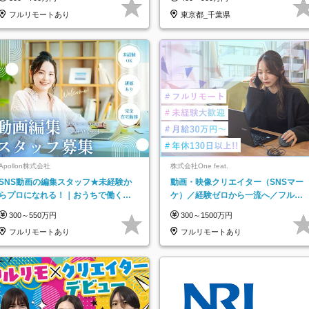
★
フルリモートあり
東京都_千葉県
Apollon株式会社
株式会社One feat.
SNS動画の編集スタッフ★未経験か
動画・映像クリエイター（SNSマー
らプロになれる！｜おうちで働くフ
ケ）／経験ゼロから一流へ／フルリ
ルリモート｜残業ゼロで18時退勤◎
モートOK／月給30万円～／年休130
300～550万円
300～1500万円
日以上
フルリモートあり
フルリモートあり