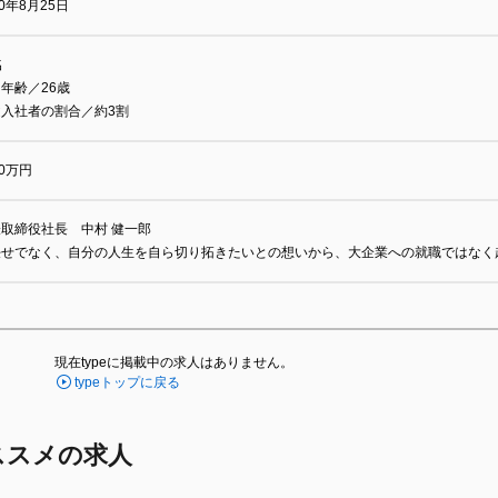
00年8月25日
名
年齢／26歳
途入社者の割合／約3割
00万円
取締役社長 中村 健一郎
任せでなく、自分の人生を自ら切り拓きたいとの想いから、大企業への就職ではなく起
現在typeに掲載中の求人はありません。
typeトップに戻る
ススメの求人