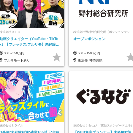
株式会社ＯＬＣ
株式会社野村総合研究所【ポジションマッチ
登録】
動画クリエイター（YouTube・TikTo
オープンポジション
k）【フレックス/フルリモ】未経験O
K｜Web研修1年間｜副業OK
300～350万円
500～1500万円
フルリモートあり
東京都_神奈川県
株式会社ミライル
株式会社ぐるなび （東証スタンダード上場
IT事務*未経験歓迎*残業10h以下*年休
【WEB集客プランナー】未経験歓迎