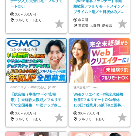
データ入力/完全在宅・フルリモ
【WEB集客プランナー】未経
ートOK！
験歓迎／フルリモートメイン／
プライム上場／土日祝休み／東
300～550万円
京・大阪・名古屋
非公開
フルリモートあり
東京都_大阪府_愛知県
GMOコネクトHR株式会社【GMOインターネットグループ】
株式会社SC direct
【総合職（事務/マーケ/広報
Webクリエイター#完全未経験
等）】未経験大歓迎／フルリモ
歓迎#フルリモートOK#年休
可で全国募集！年収アップ多数
130日#残業月5h以下#全国募集
★年休最大130日★
#最大1年の研修
300～700万円
300～700万円
フルリモートあり
フルリモートあり