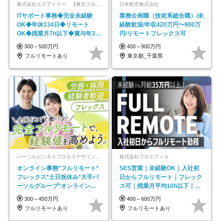
株式会社エスアイイー 【東京プロマーケット上場】
日本航空株式会社
ITサポート事務◆完全未経験
業務企画職（技術系総合職）/未
OK◆年休134日◆リモート
経験歓迎/年収420万円〜900万
OK◆残業月7h以下◆賞与年3回
円/リモートフレックス可
◆5年目まで必ず昇給
300～500万円
400～900万円
フルリモートあり
東京都_千葉県
パーソルビジネスプロセスデザイン株式会社 事業開発本部
株式会社プロエフィカ
オンライン事務*フルリモート*
SES営業｜未経験OK｜入社初
フレックス*土日祝休み*大手パ
日からフルリモート｜フレック
ーソルグループ*オンライン面
ス可｜残業月平均10h以下｜事
接*30～40代活躍中
業立ち上げメンバー
300～450万円
400～600万円
フルリモートあり
フルリモートあり