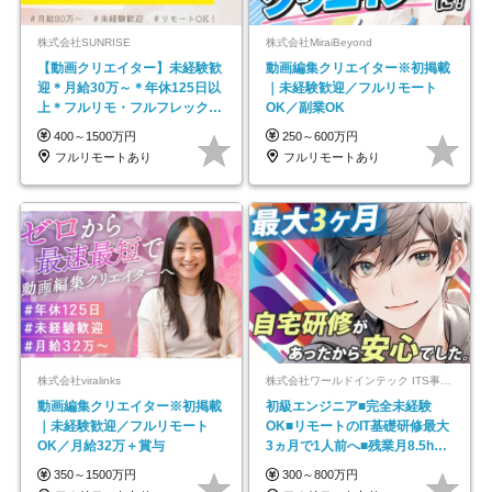
株式会社SUNRISE
株式会社MiraiBeyond
【動画クリエイター】未経験歓
動画編集クリエイター※初掲載
迎＊月給30万～＊年休125日以
｜未経験歓迎／フルリモート
上＊フルリモ・フルフレックス
OK／副業OK
◆10名の採用が決定◆
400～1500万円
250～600万円
フルリモートあり
フルリモートあり
株式会社viralinks
株式会社ワールドインテック ITS事業部【東証プライム上場グループ】
動画編集クリエイター※初掲載
初級エンジニア■完全未経験
｜未経験歓迎／フルリモート
OK■リモートのIT基礎研修最大
OK／月給32万＋賞与
3ヵ月で1人前へ■残業月8.5h■
安定基盤/STR
350～1500万円
300～800万円