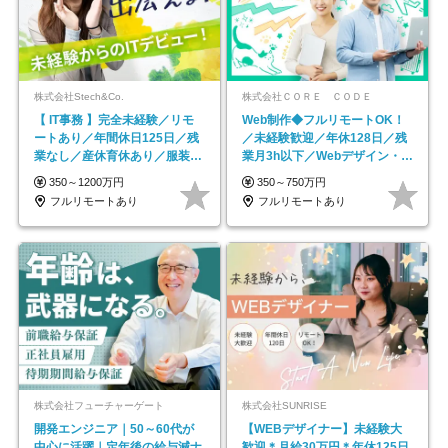
株式会社Stech&Co.
株式会社ＣＯＲＥ ＣＯＤＥ
【 IT事務 】完全未経験／リモ
Web制作◆フルリモートOK！
ートあり／年間休日125日／残
／未経験歓迎／年休128日／残
業なし／産休育休あり／服装・
業月3h以下／Webデザイン・
髪型自由／毎年昇給
ECサイトやHP制作
350～1200万円
350～750万円
フルリモートあり
フルリモートあり
株式会社フューチャーゲート
株式会社SUNRISE
開発エンジニア｜50～60代が
【WEBデザイナー】未経験大
中心に活躍｜定年後の給与減ナ
歓迎＊月給30万円＊年休125日