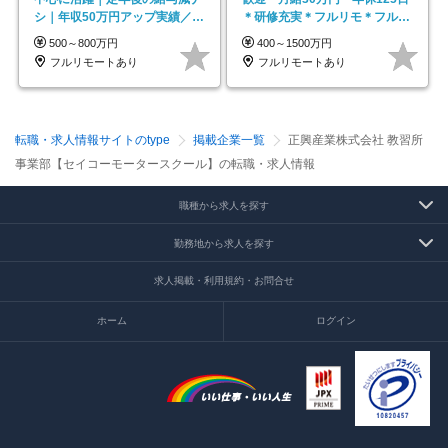
シ｜年収50万円アップ実績／昇
＊研修充実＊フルリモ＊フルフ
給率92％（直近3年）
レックス＊
500～800万円
400～1500万円
フルリモートあり
フルリモートあり
転職・求人情報サイトのtype
掲載企業一覧
正興産業株式会社 教習所
事業部【セイコーモータースクール】の転職・求人情報
職種から求人を探す
勤務地から求人を探す
求人掲載・利用規約・お問合せ
ホーム
ログイン