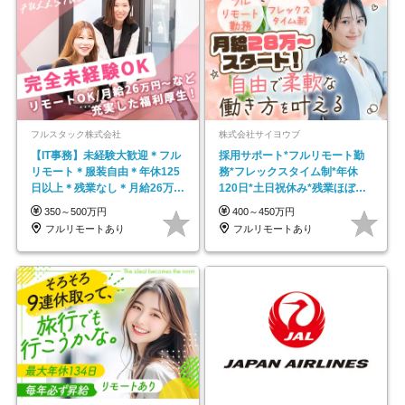
フルスタック株式会社
株式会社サイヨウブ
【IT事務】未経験大歓迎＊フル
採用サポート*フルリモート勤
リモート＊服装自由＊年休125
務*フレックスタイム制*年休
日以上＊残業なし＊月給26万円
120日*土日祝休み*残業ほぼな
以上
し*育児中社員8割以上
350～500万円
400～450万円
フルリモートあり
フルリモートあり