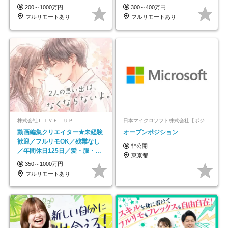
ス
平均年齢33歳
200～1000万円
300～400万円
フルリモートあり
フルリモートあり
株式会社ＬＩＶＥ ＵＰ
日本マイクロソフト株式会社【ポジションマッチ登録】
動画編集クリエイター★未経験
オープンポジション
歓迎／フルリモOK／残業なし
非公開
／年間休日125日／髪・服・ネ
東京都
イル自由／研修充実で安心
350～1000万円
フルリモートあり