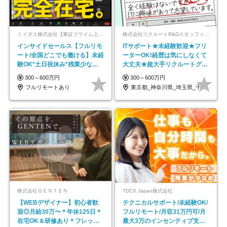
ミイダス株式会社【東証プライム上場パーソルグループ】
株式会社リクルートR&Dスタッフィング【リクルートグループ】
インサイドセールス【フルリモ
ITサポート★未経験歓迎★フリ
ート/全国どこでも働ける】未経
ーターOK!経歴は気にしなくて
験OK*土日祝休み*残業少なめ*
大丈夫★超大手リクルートグル
在宅勤務手当あり
ープの正社員/sg
300～600万円
300～600万円
フルリモートあり
東京都_神奈川県_埼玉県_千葉県_大阪府…
株式会社ＧＥＮＴＥＮ
TDCX Japan株式会社
【WEBデザイナー】初⼼者歓
テクニカルサポート/未経験OK/
迎◎⽉給30万〜＊年休125⽇＊
フルリモート/月収31万円可/月
在宅OK＆研修あり＊フレック
最大3万のインセンティブ支給/