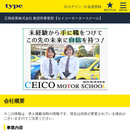
ログイン
会員登録
検討中(
0
)
MENU
正興産業株式会社 教習所事業部【セイコーモータースクール】
会社概要
※この情報は、求人掲載当時の情報です。現在は内容が変更されている場合が
ございますのでご注意ください。
事業内容