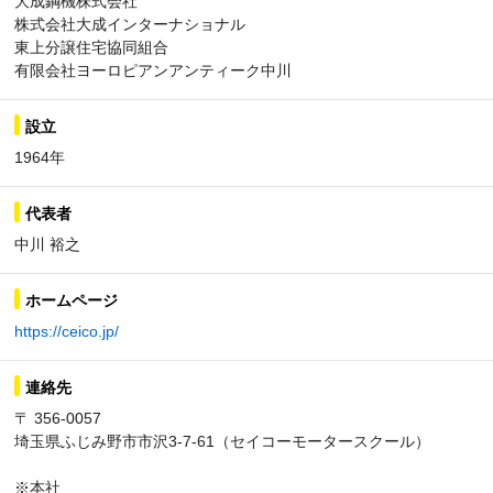
大成鋼機株式会社
株式会社大成インターナショナル
東上分譲住宅協同組合
有限会社ヨーロピアンアンティーク中川
設立
1964年
代表者
中川 裕之
ホームページ
https://ceico.jp/
連絡先
〒 356-0057
埼玉県ふじみ野市市沢3-7-61（セイコーモータースクール）
※本社