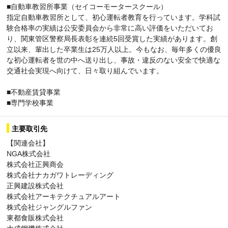
■自動車教習所事業（セイコーモータースクール）
指定自動車教習所として、初心運転者教育を行っています。学科試
験合格率の実績は公安委員会から非常に高い評価をいただいてお
り、関東管区警察局長表彰を連続5回受賞した実績があります。創
立以来、輩出した卒業生は25万人以上。今もなお、毎年多くの優良
な初心運転者を世の中へ送り出し、事故・違反のない安全で快適な
交通社会実現へ向けて、日々取り組んでいます。
■不動産賃貸事業
■専門学校事業
主要取引先
【関連会社】
NGA株式会社
株式会社正興商会
株式会社ナカガワトレーディング
正興建設株式会社
株式会社アーキテクチュアルアート
株式会社ジャングルファン
東都食販株式会社