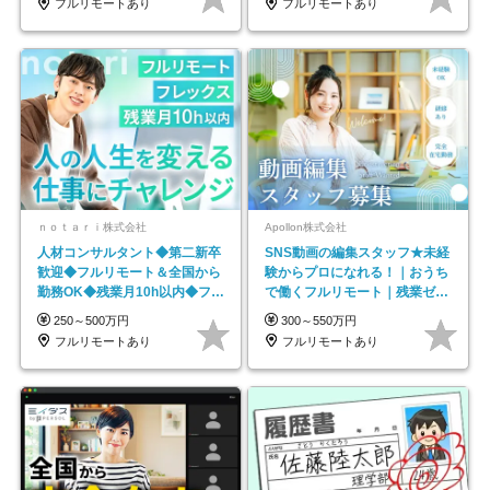
フルリモートあり
フルリモートあり
ｎｏｔａｒｉ株式会社
Apollon株式会社
人材コンサルタント◆第二新卒
SNS動画の編集スタッフ★未経
歓迎◆フルリモート＆全国から
験からプロになれる！｜おうち
勤務OK◆残業月10h以内◆フレ
で働くフルリモート｜残業ゼロ
ックス制
で18時退勤◎
250～500万円
300～550万円
フルリモートあり
フルリモートあり