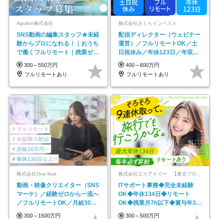
Apollon株式会社
株式会社さくらインベスト
SNS動画の編集スタッフ★未経
配信ディレクター（ウェビナー
験からプロになれる！｜おうち
運営）／フルリモートOK／土
で働くフルリモート｜残業ゼロ
日祝休み／年休123日／年収
で18時退勤◎
600万円可
300～550万円
400～600万円
フルリモートあり
フルリモートあり
株式会社One feat.
株式会社エスアイイー 【東京プロマーケット上場】
動画・映像クリエイター（SNS
ITサポート事務◆完全未経験
マーケ）／経験ゼロから一流へ
OK◆年休134日◆リモート
／フルリモートOK／月給30万
OK◆残業月7h以下◆賞与年3回
円～／年休130日以上
◆5年目まで必ず昇給
300～1500万円
300～500万円