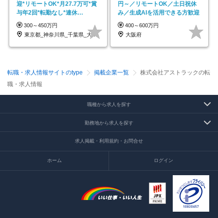
迎*リモートOK*月27.7万可*賞
円～／リモートOK／土日祝休
与年2回*転勤なし*連休
み／生成AIを活用できる方歓迎
OK/ZE010232
300～450万円
400～600万円
東京都_神奈川県_千葉県_大阪府_愛知県…
大阪府
転職・求人情報サイトのtype
掲載企業一覧
株式会社アストラックの転
職・求人情報
職種から求人を探す
勤務地から求人を探す
求人掲載・利用規約・お問合せ
ホーム
ログイン