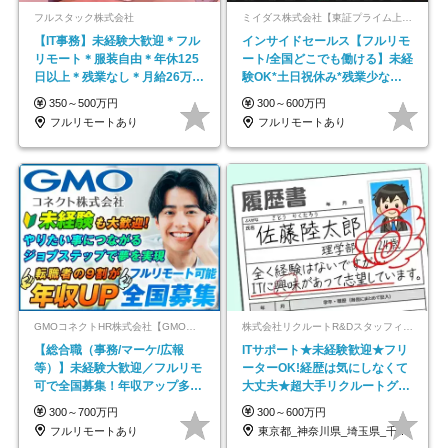
フルスタック株式会社
ミイダス株式会社【東証プライム上場パーソルグループ】
【IT事務】未経験大歓迎＊フル
インサイドセールス【フルリモ
リモート＊服装自由＊年休125
ート/全国どこでも働ける】未経
日以上＊残業なし＊月給26万円
験OK*土日祝休み*残業少なめ*
以上
在宅勤務手当あり
350～500万円
300～600万円
フルリモートあり
フルリモートあり
GMOコネクトHR株式会社【GMOインターネットグループ】
株式会社リクルートR&Dスタッフィング【リクルートグループ】
【総合職（事務/マーケ/広報
ITサポート★未経験歓迎★フリ
等）】未経験大歓迎／フルリモ
ーターOK!経歴は気にしなくて
可で全国募集！年収アップ多数
大丈夫★超大手リクルートグル
★年休最大130日★
ープの正社員/sg
300～700万円
300～600万円
フルリモートあり
東京都_神奈川県_埼玉県_千葉県_大阪府…