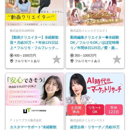
株式会社SUNRISE
株式会社トレンドクリエイト
【動画クリエイター】未経験歓
動画編集クリエイター◆未経験
迎＊月給30万～＊年休125日以
OK／フルリモOK／ほぼ定時帰
上＊フルリモ・フルフレックス
り／年間休日125日／髪・服・
◆10名の採用が決定◆
ネイル自由／副業OK
400～1500万円
350～1000万円
フルリモートあり
フルリモートあり
ＦＪＵＴプラス株式会社
株式会社さくらインベスト
カスタマーサポート*未経験歓
経営企画・リサーチ／月給30万