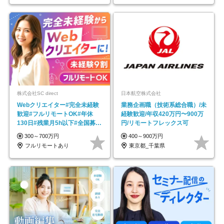
株式会社SC direct
日本航空株式会社
Webクリエイター#完全未経験
業務企画職（技術系総合職）/未
歓迎#フルリモートOK#年休
経験歓迎/年収420万円〜900万
130日#残業月5h以下#全国募集
円/リモートフレックス可
#最大1年の研修
300～700万円
400～900万円
フルリモートあり
東京都_千葉県