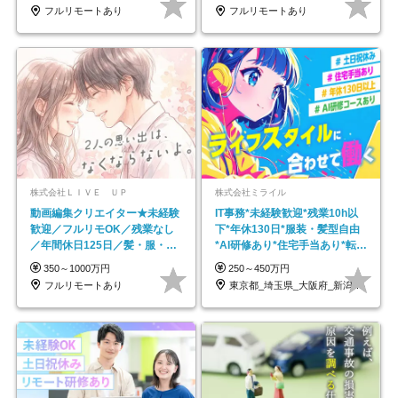
フルリモートあり
フルリモートあり
株式会社ＬＩＶＥ ＵＰ
株式会社ミライル
動画編集クリエイター★未経験
IT事務*未経験歓迎*残業10h以
歓迎／フルリモOK／残業なし
下*年休130日*服装・髪型自由
／年間休日125日／髪・服・ネ
*AI研修あり*住宅手当あり*転勤
イル自由／研修充実で安心
なし
350～1000万円
250～450万円
フルリモートあり
東京都_埼玉県_大阪府_新潟県_福岡県