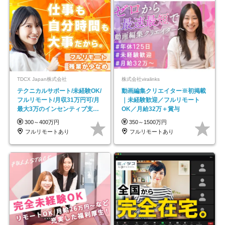
TDCX Japan株式会社
株式会社viralinks
テクニカルサポート/未経験OK/
動画編集クリエイター※初掲載
フルリモート/月収31万円可/月
｜未経験歓迎／フルリモート
最大3万のインセンティブ支給/
OK／月給32万＋賞与
平均年齢33歳
300～400万円
350～1500万円
フルリモートあり
フルリモートあり