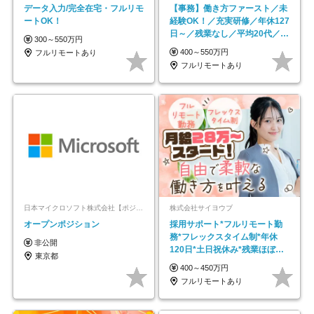
データ入力/完全在宅・フルリモ
【事務】働き方ファースト／未
ートOK！
経験OK！／充実研修／年休127
日～／残業なし／平均20代／リ
300～550万円
モートOK
400～550万円
フルリモートあり
フルリモートあり
日本マイクロソフト株式会社【ポジションマッチ登録】
株式会社サイヨウブ
オープンポジション
採用サポート*フルリモート勤
務*フレックスタイム制*年休
非公開
120日*土日祝休み*残業ほぼな
東京都
し*育児中社員8割以上
400～450万円
フルリモートあり