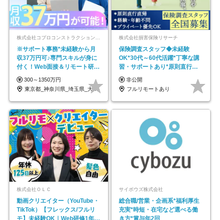
株式会社コプロコンストラクション【東証プライム上場コプロ・ホールディングス子会社】
株式会社損害保険リサーチ
※サポート事務*未経験から月
保険調査スタッフ◆未経験
収37万円可♪専門スキルが身に
OK*30代～60代活躍*丁寧な講
付く！Web面接＆リモート研修
習・サポートあり*原則直行直
も充実♪/a
帰／全国募集・業務委託
300～1350万円
非公開
東京都_神奈川県_埼玉県_大阪府_愛知県…
フルリモートあり
株式会社ＯＬＣ
サイボウズ株式会社
動画クリエイター（YouTube・
総合職/営業・企画系*福利厚生
TikTok）【フレックス/フルリ
充実*時短・在宅など選べる働
モ】未経験OK｜Web研修1年間
き方*賞与年2回