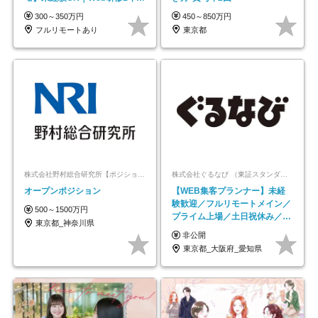
｜副業OK
300～350万円
450～850万円
フルリモートあり
東京都
株式会社野村総合研究所【ポジションマッチ登録】
株式会社ぐるなび （東証スタンダード上場）
オープンポジション
【WEB集客プランナー】未経
験歓迎／フルリモートメイン／
500～1500万円
プライム上場／土日祝休み／東
東京都_神奈川県
京・大阪・名古屋
非公開
東京都_大阪府_愛知県