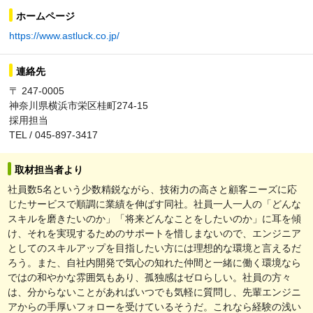
ホームページ
https://www.astluck.co.jp/
連絡先
〒 247-0005
神奈川県横浜市栄区桂町274-15
採用担当
TEL / 045-897-3417
取材担当者より
社員数5名という少数精鋭ながら、技術力の高さと顧客ニーズに応
じたサービスで順調に業績を伸ばす同社。社員一人一人の「どんな
スキルを磨きたいのか」「将来どんなことをしたいのか」に耳を傾
け、それを実現するためのサポートを惜しまないので、エンジニア
としてのスキルアップを目指したい方には理想的な環境と言えるだ
ろう。また、自社内開発で気心の知れた仲間と一緒に働く環境なら
ではの和やかな雰囲気もあり、孤独感はゼロらしい。社員の方々
は、分からないことがあればいつでも気軽に質問し、先輩エンジニ
アからの手厚いフォローを受けているそうだ。これなら経験の浅い