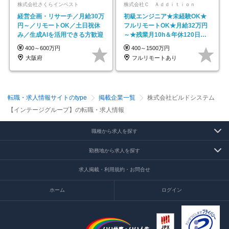
株式会社さくらインベスト
株式会社Ｃ Ａｄｄｉｔｉｏｎ
経営企画・リサーチ／月給30万
初級エンジニア★未経験OK★
円～／リモートOK／土日祝休
フルリモートOK★月給32万円
み／生成AIを活用できる方歓迎
～★残業月10h＆年休120日以
上★副業可
400～600万円
400～1500万円
大阪府
フルリモートあり
転職・求人情報サイトのtype
掲載企業一覧
株式会社ビルドシステム
【インテージグループ】の転職・求人情報
職種から求人を探す
勤務地から求人を探す
求人掲載・利用規約・お問合せ
ホーム
ログイン