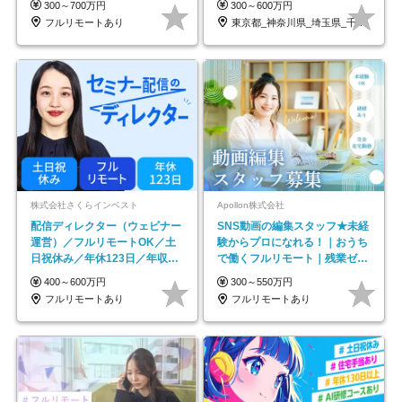
300～700万円
300～600万円
フルリモートあり
東京都_神奈川県_埼玉県_千葉県_大阪府…
株式会社さくらインベスト
Apollon株式会社
配信ディレクター（ウェビナー
SNS動画の編集スタッフ★未経
運営）／フルリモートOK／土
験からプロになれる！｜おうち
日祝休み／年休123日／年収
で働くフルリモート｜残業ゼロ
600万円可
で18時退勤◎
400～600万円
300～550万円
フルリモートあり
フルリモートあり