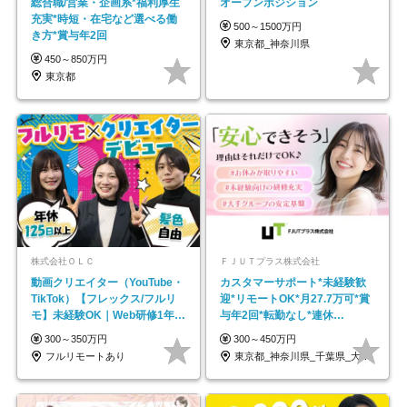
総合職/営業・企画系*福利厚生
オープンポジション
充実*時短・在宅など選べる働
500～1500万円
き方*賞与年2回
東京都_神奈川県
450～850万円
東京都
株式会社ＯＬＣ
ＦＪＵＴプラス株式会社
動画クリエイター（YouTube・
カスタマーサポート*未経験歓
TikTok）【フレックス/フルリ
迎*リモートOK*月27.7万可*賞
モ】未経験OK｜Web研修1年間
与年2回*転勤なし*連休
｜副業OK
OK/ZE010232
300～350万円
300～450万円
フルリモートあり
東京都_神奈川県_千葉県_大阪府_愛知県…