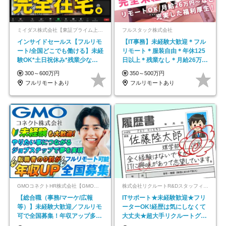
ミイダス株式会社【東証プライム上場パーソルグループ】
フルスタック株式会社
インサイドセールス【フルリモ
【IT事務】未経験大歓迎＊フル
ート/全国どこでも働ける】未経
リモート＊服装自由＊年休125
験OK*土日祝休み*残業少なめ*
日以上＊残業なし＊月給26万円
在宅勤務手当あり
以上
300～600万円
350～500万円
フルリモートあり
フルリモートあり
GMOコネクトHR株式会社【GMOインターネットグループ】
株式会社リクルートR&Dスタッフィング【リクルートグループ】
【総合職（事務/マーケ/広報
ITサポート★未経験歓迎★フリ
等）】未経験大歓迎／フルリモ
ーターOK!経歴は気にしなくて
可で全国募集！年収アップ多数
大丈夫★超大手リクルートグル
★年休最大130日★
ープの正社員/sg