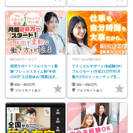
株式会社サイヨウブ
TDCX Japan株式会社
採用サポート*フルリモート勤
テクニカルサポート/未経験OK/
務*フレックスタイム制*年休
フルリモート/月収31万円可/月
120日*土日祝休み*残業ほぼな
最大3万のインセンティブ支給/
し*育児中社員8割以上
平均年齢33歳
400～450万円
300～400万円
フルリモートあり
フルリモートあり