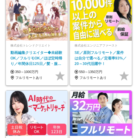
株式会社トレンドクリエイト
株式会社エンジニアファースト
動画編集クリエイター◆未経験
SE／原則フルリモート／案件
OK／フルリモOK／ほぼ定時帰
は自分で選べる／定着率93%／
り／年間休日125日／髪・服・
20～30代活躍中！
ネイル自由／副業OK
350～1000万円
550～1350万円
フルリモートあり
フルリモートあり