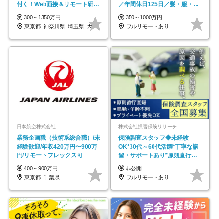
付く！Web面接＆リモート研修
／年間休日125日／髪・服・ネ
も充実♪/a
イル自由／研修充実で安心
300～1350万円
350～1000万円
東京都_神奈川県_埼玉県_大阪府_愛知県…
フルリモートあり
日本航空株式会社
株式会社損害保険リサーチ
業務企画職（技術系総合職）/未
保険調査スタッフ◆未経験
経験歓迎/年収420万円〜900万
OK*30代～60代活躍*丁寧な講
円/リモートフレックス可
習・サポートあり*原則直行直
帰／全国募集・業務委託
400～900万円
非公開
東京都_千葉県
フルリモートあり