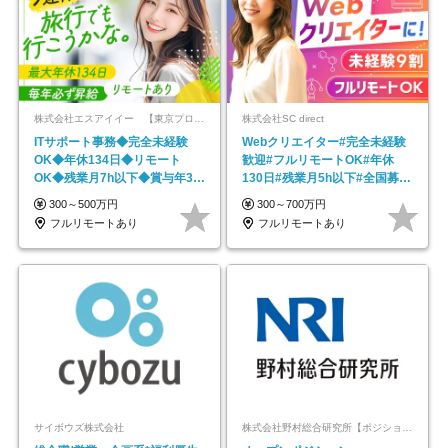
株式会社エスアイイー 【東京プロマーケット上場】
株式会社SC direct
ITサポート事務◆完全未経験
Webクリエイター#完全未経験
OK◆年休134日◆リモート
歓迎#フルリモートOK#年休
OK◆残業月7h以下◆賞与年3回
130日#残業月5h以下#全国募集
◆5年目まで必ず昇給
#最大1年の研修
300～500万円
300～700万円
フルリモートあり
フルリモートあり
サイボウズ株式会社
株式会社野村総合研究所【ポジションマッチ登録】