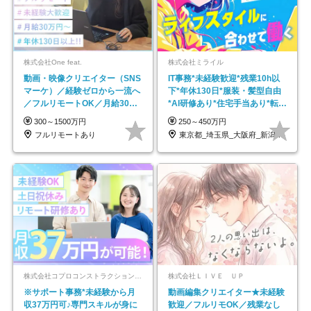
株式会社One feat.
株式会社ミライル
動画・映像クリエイター（SNS
IT事務*未経験歓迎*残業10h以
マーケ）／経験ゼロから一流へ
下*年休130日*服装・髪型自由
／フルリモートOK／月給30万
*AI研修あり*住宅手当あり*転勤
円～／年休130日以上
なし
300～1500万円
250～450万円
フルリモートあり
東京都_埼玉県_大阪府_新潟県_福岡県
株式会社コプロコンストラクション【東証プライム上場コプロ・ホールディングス子会社】
株式会社ＬＩＶＥ ＵＰ
※サポート事務*未経験から月
動画編集クリエイター★未経験
収37万円可♪専門スキルが身に
歓迎／フルリモOK／残業なし