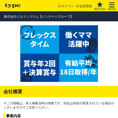
ログイン
会員登録
検討中(
0
)
MENU
株式会社ビルドシステム【インテージグループ】
会社概要
※この情報は、求人掲載当時の情報です。現在は内容が変更されている場合が
ございますのでご注意ください。
事業内容