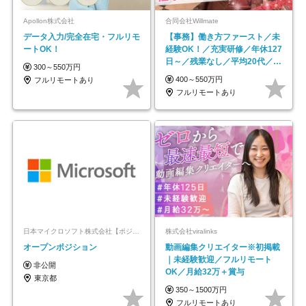
Apollon株式会社
合同会社Willmate
データ入力/完全在宅・フルリモ
【事務】働き方ファースト／未
ートOK！
経験OK！／充実研修／年休127
日～／残業なし／平均20代／リ
300～550万円
モートOK
400～550万円
フルリモートあり
フルリモートあり
日本マイクロソフト株式会社【ポジションマッチ登録】
株式会社viralinks
オープンポジション
動画編集クリエイター※初掲載
｜未経験歓迎／フルリモート
非公開
OK／月給32万＋賞与
東京都
350～1500万円
フルリモートあり