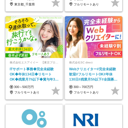
東京都_千葉県
フルリモートあり
株式会社エスアイイー 【東京プロマーケット上場】
株式会社SC direct
ITサポート事務◆完全未経験
Webクリエイター#完全未経験
OK◆年休134日◆リモート
歓迎#フルリモートOK#年休
OK◆残業月7h以下◆賞与年3回
130日#残業月5h以下#全国募集
◆5年目まで必ず昇給
#最大1年の研修
300～500万円
300～700万円
フルリモートあり
フルリモートあり