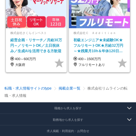
株式会社さくらインベスト
株式会社Ｃ Ａｄｄｉｔｉｏｎ
経営企画・リサーチ／月給30万
初級エンジニア★未経験OK★
円～／リモートOK／土日祝休
フルリモートOK★月給32万円
み／生成AIを活用できる方歓迎
～★残業月10h＆年休120日以
上★副業可
400～600万円
400～1500万円
大阪府
フルリモートあり
転職・求人情報サイトのtype
掲載企業一覧
株式会社リムラインの転
職・求人情報
職種から求人を探す
勤務地から求人を探す
求人掲載・利用規約・お問合せ