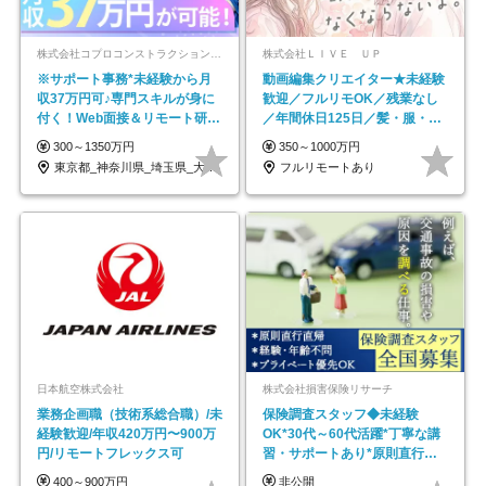
株式会社コプロコンストラクション【東証プライム上場コプロ・ホールディングス子会社】
株式会社ＬＩＶＥ ＵＰ
※サポート事務*未経験から月
動画編集クリエイター★未経験
収37万円可♪専門スキルが身に
歓迎／フルリモOK／残業なし
付く！Web面接＆リモート研修
／年間休日125日／髪・服・ネ
も充実♪/a
イル自由／研修充実で安心
300～1350万円
350～1000万円
東京都_神奈川県_埼玉県_大阪府_愛知県…
フルリモートあり
日本航空株式会社
株式会社損害保険リサーチ
業務企画職（技術系総合職）/未
保険調査スタッフ◆未経験
経験歓迎/年収420万円〜900万
OK*30代～60代活躍*丁寧な講
円/リモートフレックス可
習・サポートあり*原則直行直
帰／全国募集・業務委託
400～900万円
非公開