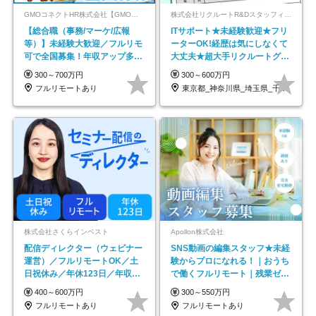
GMOコネクトHR株式会社【GMOインターネットグループ】
株式会社リクルートR&Dスタッフィング【リクルートグループ】
【総合職（事務/マーケ/広報
ITサポート★未経験歓迎★フリ
等）】未経験大歓迎／フルリモ
ーターOK!経歴は気にしなくて
可で全国募集！年収アップ多数
大丈夫★超大手リクルートグル
★年休最大130日★
ープの正社員/sg
300～700万円
300～600万円
フルリモートあり
東京都_神奈川県_埼玉県_千葉県_大阪府…
株式会社さくらインベスト
Apollon株式会社
配信ディレクター（ウェビナー
SNS動画の編集スタッフ★未経
運営）／フルリモートOK／土
験からプロになれる！｜おうち
日祝休み／年休123日／年収
で働くフルリモート｜残業ゼロ
600万円可
で18時退勤◎
400～600万円
300～550万円
フルリモートあり
フルリモートあり