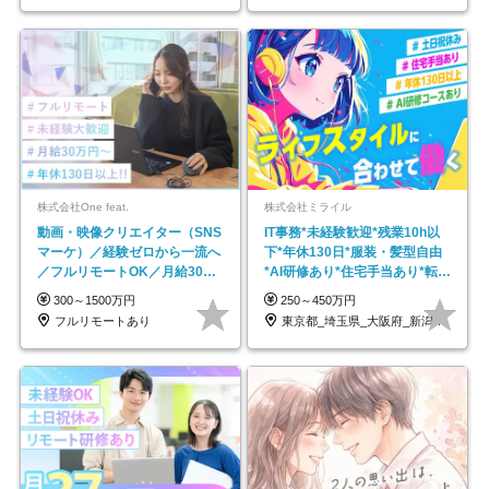
株式会社One feat.
株式会社ミライル
動画・映像クリエイター（SNS
IT事務*未経験歓迎*残業10h以
マーケ）／経験ゼロから一流へ
下*年休130日*服装・髪型自由
／フルリモートOK／月給30万
*AI研修あり*住宅手当あり*転勤
円～／年休130日以上
なし
300～1500万円
250～450万円
フルリモートあり
東京都_埼玉県_大阪府_新潟県_福岡県