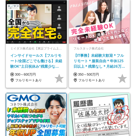
ミイダス株式会社【東証プライム上場パーソルグループ】
フルスタック株式会社
インサイドセールス【フルリモ
【IT事務】未経験大歓迎＊フル
ート/全国どこでも働ける】未経
リモート＊服装自由＊年休125
験OK*土日祝休み*残業少なめ*
日以上＊残業なし＊月給26万円
在宅勤務手当あり
以上
300～600万円
350～500万円
フルリモートあり
フルリモートあり