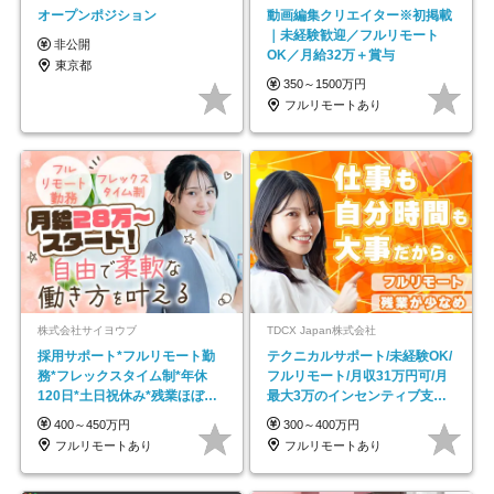
オープンポジション
動画編集クリエイター※初掲載
｜未経験歓迎／フルリモート
非公開
OK／月給32万＋賞与
東京都
350～1500万円
フルリモートあり
株式会社サイヨウブ
TDCX Japan株式会社
採用サポート*フルリモート勤
テクニカルサポート/未経験OK/
務*フレックスタイム制*年休
フルリモート/月収31万円可/月
120日*土日祝休み*残業ほぼな
最大3万のインセンティブ支給/
し*育児中社員8割以上
平均年齢33歳
400～450万円
300～400万円
フルリモートあり
フルリモートあり