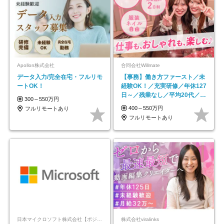
Apollon株式会社
合同会社Willmate
データ入力/完全在宅・フルリモ
【事務】働き方ファースト／未
ートOK！
経験OK！／充実研修／年休127
日～／残業なし／平均20代／リ
300～550万円
モートOK
400～550万円
フルリモートあり
フルリモートあり
日本マイクロソフト株式会社【ポジションマッチ登録】
株式会社viralinks