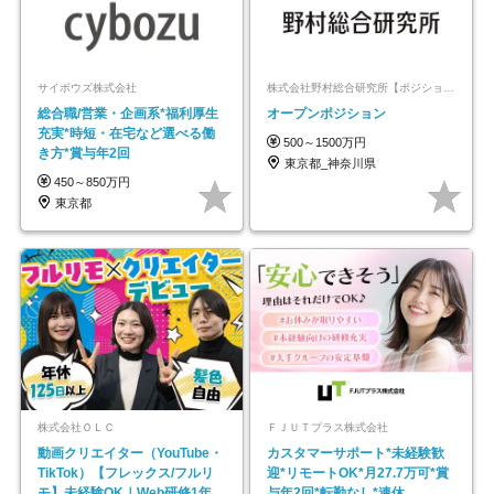
サイボウズ株式会社
株式会社野村総合研究所【ポジションマッチ登録】
総合職/営業・企画系*福利厚生
オープンポジション
充実*時短・在宅など選べる働
500～1500万円
き方*賞与年2回
東京都_神奈川県
450～850万円
東京都
株式会社ＯＬＣ
ＦＪＵＴプラス株式会社
動画クリエイター（YouTube・
カスタマーサポート*未経験歓
TikTok）【フレックス/フルリ
迎*リモートOK*月27.7万可*賞
モ】未経験OK｜Web研修1年間
与年2回*転勤なし*連休