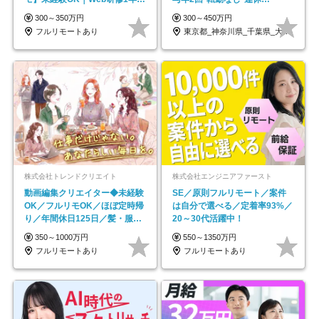
｜副業OK
OK/ZE010232
300～350万円
300～450万円
フルリモートあり
東京都_神奈川県_千葉県_大阪府_愛知県…
株式会社トレンドクリエイト
株式会社エンジニアファースト
動画編集クリエイター◆未経験
SE／原則フルリモート／案件
OK／フルリモOK／ほぼ定時帰
は自分で選べる／定着率93%／
り／年間休日125日／髪・服・
20～30代活躍中！
ネイル自由／副業OK
350～1000万円
550～1350万円
フルリモートあり
フルリモートあり