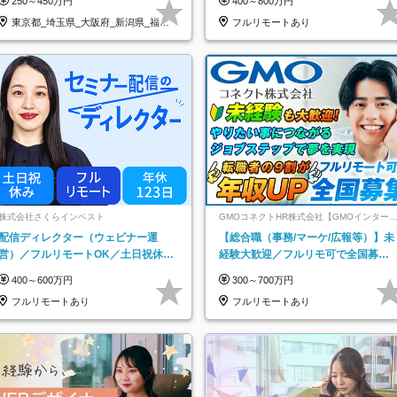
250～450万円
400～800万円
東京都_埼玉県_大阪府_新潟県_福岡
フルリモートあり
県
株式会社さくらインベスト
GMOコネクトHR株式会社【GMOインター
ットグループ】
配信ディレクター（ウェビナー運
【総合職（事務/マーケ/広報等）】未
営）／フルリモートOK／土日祝休み
経験大歓迎／フルリモ可で全国募
／年休123日／年収600万円可
集！年収アップ多数★年休最大130日
400～600万円
300～700万円
★
フルリモートあり
フルリモートあり