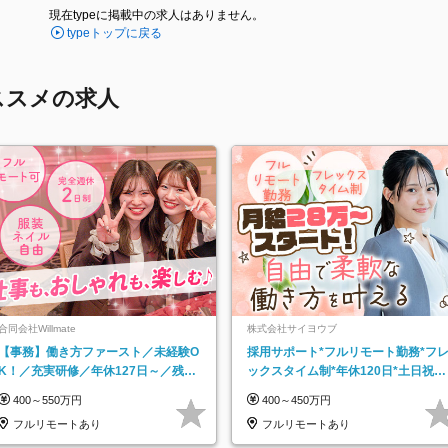
現在typeに掲載中の求人はありません。
typeトップに戻る
ススメの求人
合同会社Willmate
株式会社サイヨウブ
【事務】働き方ファースト／未経験O
採用サポート*フルリモート勤務*フ
K！／充実研修／年休127日～／残業
ックスタイム制*年休120日*土日祝休
なし／平均20代／リモートOK
み*残業ほぼなし*育児中社員8割以上
400～550万円
400～450万円
フルリモートあり
フルリモートあり