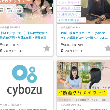
株式会社SUNRISE
株式会社One feat.
【WEBデザイナー】未経験大歓迎＊
動画・映像クリエイター（SNSマー
月給30万円＊年休125日＊研修充実＊
ケ）／経験ゼロから一流へ／フルリ
フルリモ＊フルフレックス＊
モートOK／月給30万円～／年休130
400～1500万円
300～1500万円
日以上
フルリモートあり
フルリモートあり
サイボウズ株式会社
株式会社SUNRISE