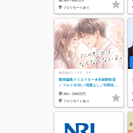
300～600万円
フルリモートあり
株式会社ＬＩＶＥ ＵＰ
動画編集クリエイター★未経験歓迎
／フルリモOK／残業なし／年間休日
125日／髪・服・ネイル自由／研修充
350～1000万円
実で安心
フルリモートあり