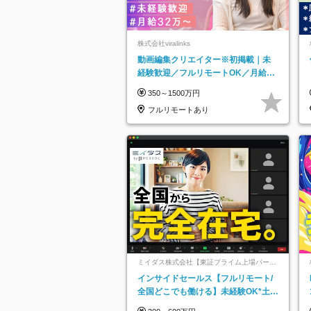
株式会社viralinks
動画編集クリエイター※初掲載｜未
経験歓迎／フルリモートOK／月給32
万＋賞与
350～1500万円
フルリモートあり
ミイダス株式会社【東証プライム上場パーソ
ルグループ】
インサイドセールス【フルリモート/
全国どこでも働ける】未経験OK*土日
祝休み*残業少なめ*在宅勤務手当あり