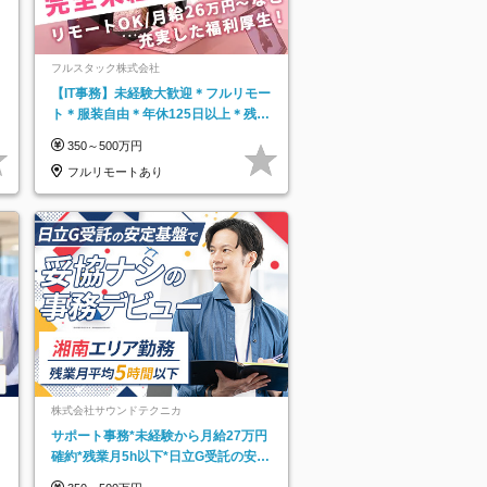
フルスタック株式会社
【IT事務】未経験大歓迎＊フルリモー
ト＊服装自由＊年休125日以上＊残業
なし＊月給26万円以上
350～500万円
フルリモートあり
株式会社サウンドテクニカ
サポート事務*未経験から月給27万円
確約*残業月5h以下*日立G受託の安定
基盤*湘南エリア勤務