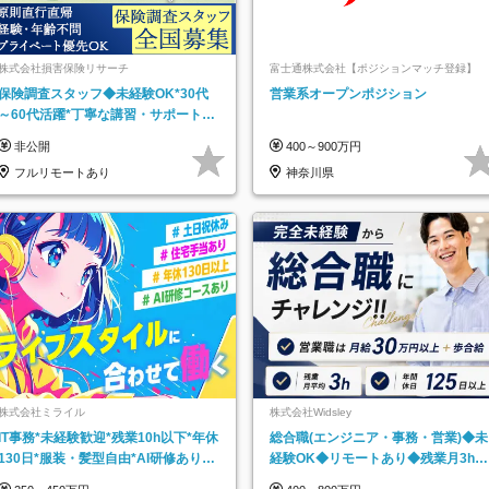
株式会社損害保険リサーチ
富士通株式会社【ポジションマッチ登録】
保険調査スタッフ◆未経験OK*30代
営業系オープンポジション
～60代活躍*丁寧な講習・サポートあ
り*原則直行直帰／全国募集・業務委
非公開
400～900万円
託
フルリモートあり
神奈川県
株式会社ミライル
株式会社Widsley
IT事務*未経験歓迎*残業10h以下*年休
総合職(エンジニア・事務・営業)◆未
130日*服装・髪型自由*AI研修あり*
経験OK◆リモートあり◆残業月3h◆
住宅手当あり*転勤なし
服装髪型自由