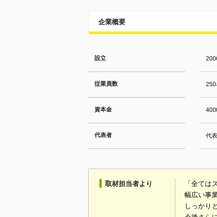
企業概要
設立
20
従業員数
25
資本金
40
代表者
代表
取材担当者より
「全ては
幅広い事
しっかり