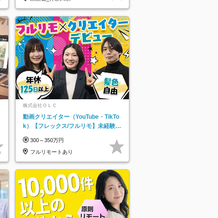
株式会社ＯＬＣ
動画クリエイター（YouTube・TikTo
k）【フレックス/フルリモ】未経験O
K｜Web研修1年間｜副業OK
300～350万円
フルリモートあり