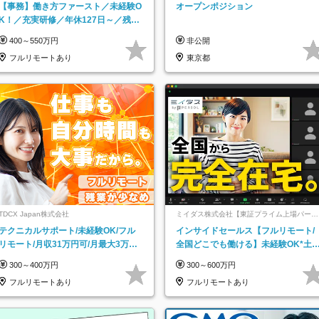
ッチ登録】
【事務】働き方ファースト／未経験O
オープンポジション
K！／充実研修／年休127日～／残業
なし／平均20代／リモートOK
400～550万円
非公開
フルリモートあり
東京都
TDCX Japan株式会社
ミイダス株式会社【東証プライム上場パーソ
ルグループ】
テクニカルサポート/未経験OK/フル
インサイドセールス【フルリモート/
リモート/月収31万円可/月最大3万の
全国どこでも働ける】未経験OK*土
インセンティブ支給/平均年齢33歳
祝休み*残業少なめ*在宅勤務手当あ
300～400万円
300～600万円
フルリモートあり
フルリモートあり