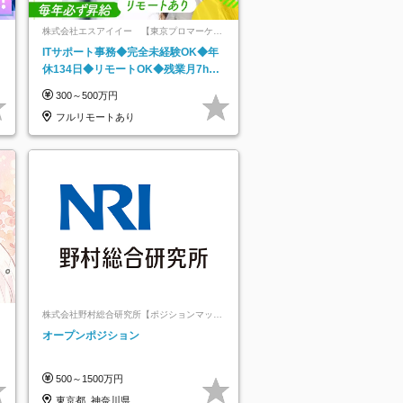
株式会社エスアイイー 【東京プロマーケッ
ト上場】
ITサポート事務◆完全未経験OK◆年
休134日◆リモートOK◆残業月7h以
下◆賞与年3回◆5年目まで必ず昇給
300～500万円
フルリモートあり
株式会社野村総合研究所【ポジションマッチ
登録】
オープンポジション
500～1500万円
東京都_神奈川県