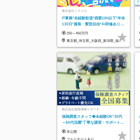
株式会社ミライル
IT事務*未経験歓迎*残業10h以下*年休
130日*服装・髪型自由*AI研修あり*
住宅手当あり*転勤なし
250～450万円
東京都_埼玉県_大阪府_新潟県_福岡
県
株式会社損害保険リサーチ
保険調査スタッフ◆未経験OK*30代
～60代活躍*丁寧な講習・サポートあ
り*原則直行直帰／全国募集・業務委
非公開
託
フルリモートあり