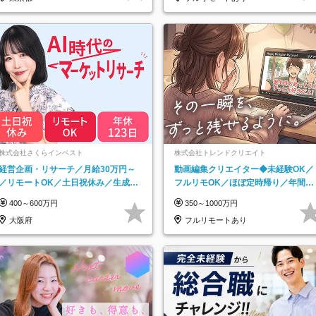
株式会社さくらインベスト
株式会社トレンドクリエイト
経営企画・リサーチ／月給30万円～
動画編集クリエイター◆未経験OK／
／リモートOK／土日祝休み／生成AI
フルリモOK／ほぼ定時帰り／年間休
を活用できる方歓迎
日125日／髪・服・ネイル自由／副業
400～600万円
350～1000万円
OK
大阪府
フルリモートあり