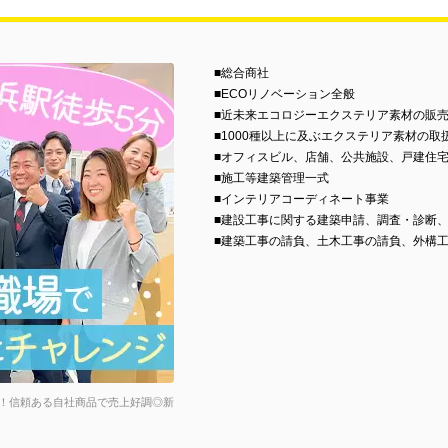
■総合商社
■ECOリノベーション全般
■近未来エコロジーエクステリア素材の販売・施工
■1000種以上に及ぶエクステリア素材の取
■オフィスビル、店舗、公共施設、戸建住
■施工等建築管理一式
■インテリアコーディネート事業
■建設工事に関する建築申請、調査・診断
■建築工事の請負、土木工事の請負、外構
！信頼ある自社商品で売上好調◎新