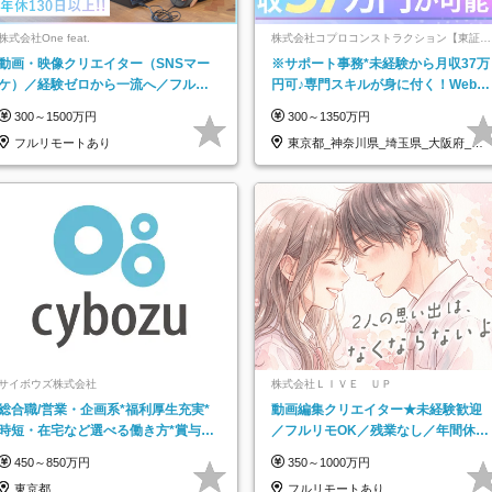
株式会社One feat.
株式会社コプロコンストラクション【東証プ
ライム上場コプロ・ホールディングス子会
動画・映像クリエイター（SNSマー
※サポート事務*未経験から月収37万
社】
ケ）／経験ゼロから一流へ／フルリ
円可♪専門スキルが身に付く！Web面
モートOK／月給30万円～／年休130
接＆リモート研修も充実♪/a
300～1500万円
300～1350万円
日以上
フルリモートあり
東京都_神奈川県_埼玉県_大阪府_愛
知県…
サイボウズ株式会社
株式会社ＬＩＶＥ ＵＰ
総合職/営業・企画系*福利厚生充実*
動画編集クリエイター★未経験歓迎
時短・在宅など選べる働き方*賞与年
／フルリモOK／残業なし／年間休日
2回
125日／髪・服・ネイル自由／研修充
450～850万円
350～1000万円
実で安心
東京都
フルリモートあり