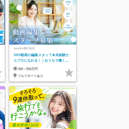
ネ
Apollon株式会社
SNS動画の編集スタッフ★未経験か
らプロになれる！｜おうちで働くフ
ルリモート｜残業ゼロで18時退勤◎
300～550万円
フルリモートあり