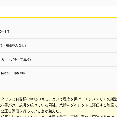
06年8月
0名（在籍職人含む）
00万円（グループ連結）
取締役 山本 和広
スタッフとお客様の幸せの為に」という理念を掲げ、エクステリアの製
業を手がけ、成長を続けている同社。業績をダイレクトに評価する制度
と公正な評価を行っている点が魅力だ。