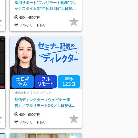
採用サポート*フルリモート勤務*フレ
ックスタイム制*年休120日*土日祝休
み*残業ほぼなし*育児中社員8割以上
400～450万円
フルリモートあり
株式会社さくらインベスト
配信ディレクター（ウェビナー運
日
営）／フルリモートOK／土日祝休み
り
／年休123日／年収600万円可
400～600万円
フルリモートあり