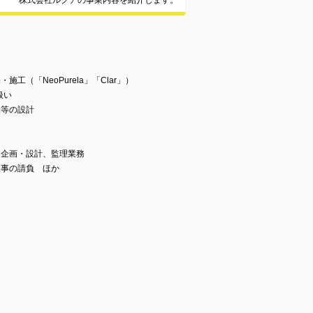
株式会社ルクアの事業内容を紹介します。
（「NeoPurela」「Clar」）
扱い
宅等の設計
、企画・設計、監理業務
工事の請負 ほか