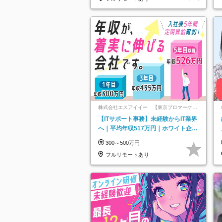
株式会社エスアイイー 【東京プロマーケッ
ト上場】
【ITサポート事務】未経験からIT業界
へ｜平均年収517万円｜ホワイト企業
認定｜年休134日｜リモートOK
300～500万円
フルリモートあり