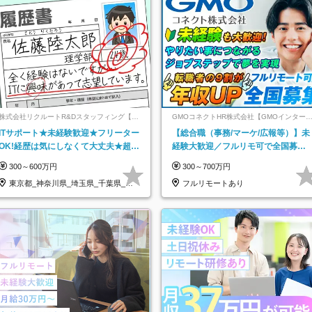
株式会社リクルートR&Dスタッフィング【リ
GMOコネクトHR株式会社【GMOインター
クルートグループ】
ットグループ】
ITサポート★未経験歓迎★フリーター
【総合職（事務/マーケ/広報等）】未
OK!経歴は気にしなくて大丈夫★超大
経験大歓迎／フルリモ可で全国募
手リクルートグループの正社員/sg
集！年収アップ多数★年休最大130日
300～600万円
300～700万円
★
東京都_神奈川県_埼玉県_千葉県_大
フルリモートあり
阪府…