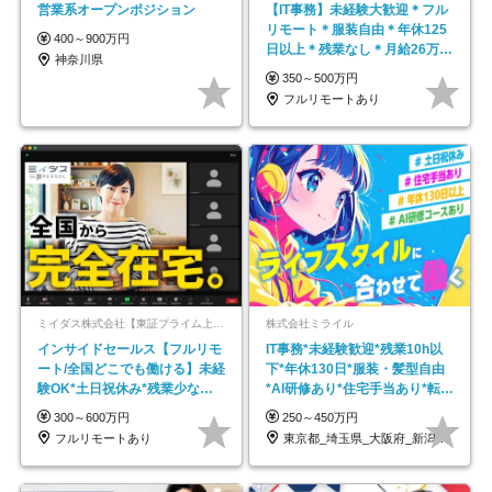
営業系オープンポジション
【IT事務】未経験大歓迎＊フル
リモート＊服装自由＊年休125
400～900万円
日以上＊残業なし＊月給26万円
神奈川県
以上
350～500万円
フルリモートあり
ミイダス株式会社【東証プライム上場パーソルグループ】
株式会社ミライル
インサイドセールス【フルリモ
IT事務*未経験歓迎*残業10h以
ート/全国どこでも働ける】未経
下*年休130日*服装・髪型自由
験OK*土日祝休み*残業少なめ*
*AI研修あり*住宅手当あり*転勤
在宅勤務手当あり
なし
300～600万円
250～450万円
フルリモートあり
東京都_埼玉県_大阪府_新潟県_福岡県