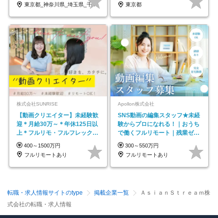
東京都_神奈川県_埼玉県_千葉県_大阪府…
東京都
株式会社SUNRISE
Apollon株式会社
【動画クリエイター】未経験歓
SNS動画の編集スタッフ★未経
迎＊月給30万～＊年休125日以
験からプロになれる！｜おうち
上＊フルリモ・フルフレックス
で働くフルリモート｜残業ゼロ
◆10名の採用が決定◆
で18時退勤◎
400～1500万円
300～550万円
フルリモートあり
フルリモートあり
転職・求人情報サイトのtype
掲載企業一覧
ＡｓｉａｎＳｔｒｅａｍ株
式会社の転職・求人情報