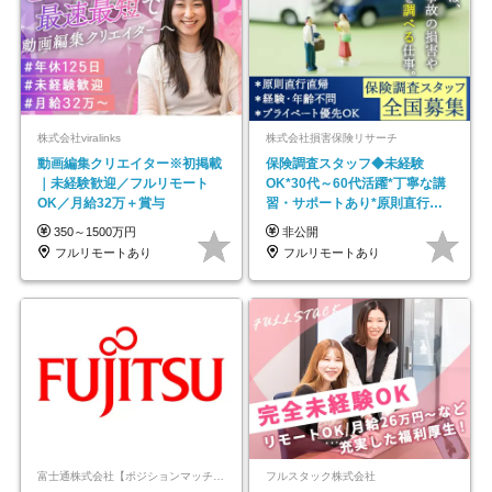
株式会社viralinks
株式会社損害保険リサーチ
動画編集クリエイター※初掲載
保険調査スタッフ◆未経験
｜未経験歓迎／フルリモート
OK*30代～60代活躍*丁寧な講
OK／月給32万＋賞与
習・サポートあり*原則直行直
帰／全国募集・業務委託
350～1500万円
非公開
フルリモートあり
フルリモートあり
富士通株式会社【ポジションマッチ登録】
フルスタック株式会社