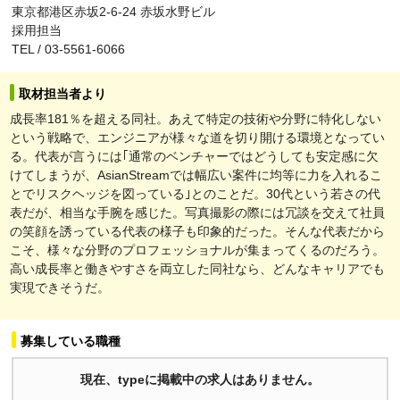
東京都港区赤坂2-6-24 赤坂水野ビル
採用担当
TEL / 03-5561-6066
取材担当者より
成長率181％を超える同社。あえて特定の技術や分野に特化しない
という戦略で、エンジニアが様々な道を切り開ける環境となってい
る。代表が言うには｢通常のベンチャーではどうしても安定感に欠
けてしまうが、AsianStreamでは幅広い案件に均等に力を入れるこ
とでリスクヘッジを図っている｣とのことだ。30代という若さの代
表だが、相当な手腕を感じた。写真撮影の際には冗談を交えて社員
の笑顔を誘っている代表の様子も印象的だった。そんな代表だから
こそ、様々な分野のプロフェッショナルが集まってくるのだろう。
高い成長率と働きやすさを両立した同社なら、どんなキャリアでも
実現できそうだ。
募集している職種
現在、typeに掲載中の求人はありません。