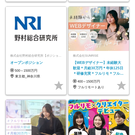
株式会社野村総合研究所【ポジションマッチ登録】
株式会社SUNRISE
オープンポジション
【WEBデザイナー】未経験大
歓迎＊月給30万円＊年休125日
500～1500万円
＊研修充実＊フルリモ＊フルフ
東京都_神奈川県
レックス＊
400～1500万円
フルリモートあり