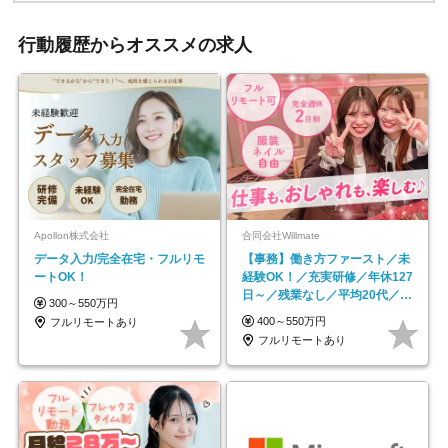
行動履歴からオススメの求人
Apollon株式会社
合同会社Willmate
データ入力/完全在宅・フルリモ
【事務】働き方ファースト／未
ートOK！
経験OK！／充実研修／年休127
日～／残業なし／平均20代／リ
300～550万円
モートOK
400～550万円
フルリモートあり
フルリモートあり