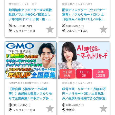
株式会社ＬＩＶＥ ＵＰ
株式会社さくらインベスト
動画編集クリエイター★未経験
配信ディレクター（ウェビナー
歓迎／フルリモOK／残業なし
運営）／フルリモートOK／土
／年間休日125日／髪・服・ネ
日祝休み／年休123日／年収
イル自由／研修充実で安心
600万円可
350～1000万円
400～600万円
フルリモートあり
フルリモートあり
GMOコネクトHR株式会社【GMOインターネットグループ】
株式会社さくらインベスト
【総合職（事務/マーケ/広報
経営企画・リサーチ／月給30万
等）】未経験大歓迎／フルリモ
円～／リモートOK／土日祝休
可で全国募集！年収アップ多数
み／生成AIを活用できる方歓迎
★年休最大130日★
300～700万円
400～600万円
フルリモートあり
大阪府