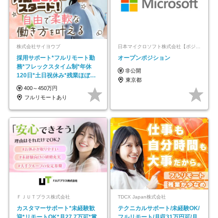
株式会社サイヨウブ
日本マイクロソフト株式会社【ポジションマッチ登録】
採用サポート*フルリモート勤
オープンポジション
務*フレックスタイム制*年休
非公開
120日*土日祝休み*残業ほぼな
東京都
し*育児中社員8割以上
400～450万円
フルリモートあり
ＦＪＵＴプラス株式会社
TDCX Japan株式会社
カスタマーサポート*未経験歓
テクニカルサポート/未経験OK/
迎*リモートOK*月27.7万可*賞
フルリモート/月収31万円可/月