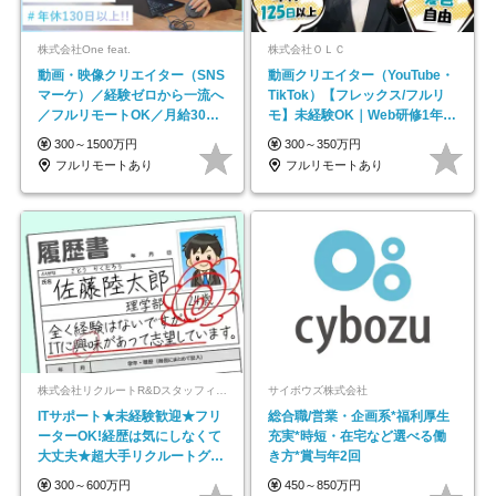
株式会社One feat.
株式会社ＯＬＣ
動画・映像クリエイター（SNS
動画クリエイター（YouTube・
マーケ）／経験ゼロから一流へ
TikTok）【フレックス/フルリ
／フルリモートOK／月給30万
モ】未経験OK｜Web研修1年間
円～／年休130日以上
｜副業OK
300～1500万円
300～350万円
フルリモートあり
フルリモートあり
株式会社リクルートR&Dスタッフィング【リクルートグループ】
サイボウズ株式会社
ITサポート★未経験歓迎★フリ
総合職/営業・企画系*福利厚生
ーターOK!経歴は気にしなくて
充実*時短・在宅など選べる働
大丈夫★超大手リクルートグル
き方*賞与年2回
ープの正社員/sg
300～600万円
450～850万円