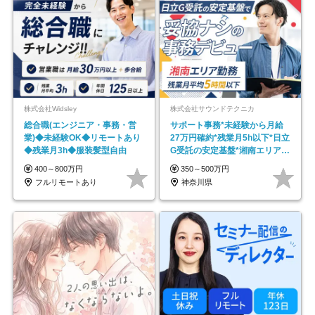
株式会社Widsley
株式会社サウンドテクニカ
総合職(エンジニア・事務・営
サポート事務*未経験から月給
業)◆未経験OK◆リモートあり
27万円確約*残業月5h以下*日立
◆残業月3h◆服装髪型自由
G受託の安定基盤*湘南エリア勤
務
400～800万円
350～500万円
フルリモートあり
神奈川県