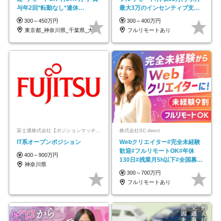
与年2回*転勤なし*連休
最大3万のインセンティブ支給/
OK/ZE010232
平均年齢33歳
300～450万円
300～400万円
東京都_神奈川県_千葉県_大阪府_愛知県…
フルリモートあり
富士通株式会社【ポジションマッチ登録】
株式会社SC direct
IT系オープンポジション
Webクリエイター#完全未経験
歓迎#フルリモートOK#年休
400～900万円
130日#残業月5h以下#全国募集
神奈川県
#最大1年の研修
300～700万円
フルリモートあり