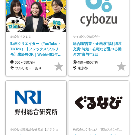
株式会社ＯＬＣ
サイボウズ株式会社
動画クリエイター（YouTube・
総合職/営業・企画系*福利厚生
TikTok）【フレックス/フルリ
充実*時短・在宅など選べる働
モ】未経験OK｜Web研修1年間
き方*賞与年2回
｜副業OK
300～350万円
450～850万円
フルリモートあり
東京都
株式会社野村総合研究所【ポジションマッチ登録】
株式会社ぐるなび （東証スタンダード上場）