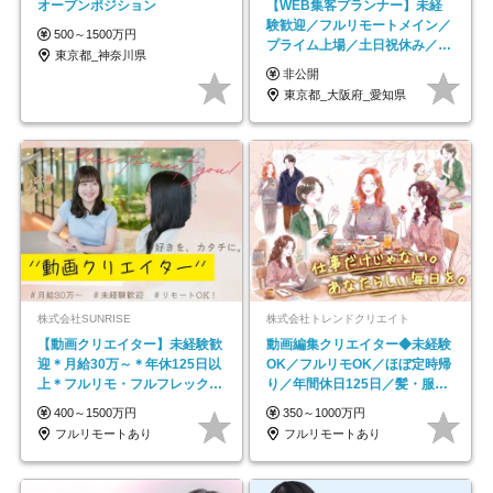
オープンポジション
【WEB集客プランナー】未経
験歓迎／フルリモートメイン／
500～1500万円
プライム上場／土日祝休み／東
東京都_神奈川県
京・大阪・名古屋
非公開
東京都_大阪府_愛知県
株式会社SUNRISE
株式会社トレンドクリエイト
【動画クリエイター】未経験歓
動画編集クリエイター◆未経験
迎＊月給30万～＊年休125日以
OK／フルリモOK／ほぼ定時帰
上＊フルリモ・フルフレックス
り／年間休日125日／髪・服・
◆10名の採用が決定◆
ネイル自由／副業OK
400～1500万円
350～1000万円
フルリモートあり
フルリモートあり