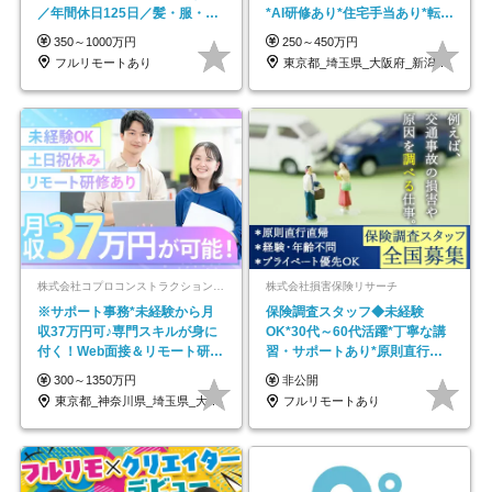
／年間休日125日／髪・服・ネ
*AI研修あり*住宅手当あり*転勤
イル自由／研修充実で安心
なし
350～1000万円
250～450万円
フルリモートあり
東京都_埼玉県_大阪府_新潟県_福岡県
株式会社コプロコンストラクション【東証プライム上場コプロ・ホールディングス子会社】
株式会社損害保険リサーチ
※サポート事務*未経験から月
保険調査スタッフ◆未経験
収37万円可♪専門スキルが身に
OK*30代～60代活躍*丁寧な講
付く！Web面接＆リモート研修
習・サポートあり*原則直行直
も充実♪/a
帰／全国募集・業務委託
300～1350万円
非公開
東京都_神奈川県_埼玉県_大阪府_愛知県…
フルリモートあり