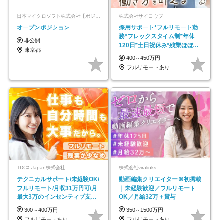
日本マイクロソフト株式会社【ポジションマッチ登録】
株式会社サイヨウブ
オープンポジション
採用サポート*フルリモート勤
務*フレックスタイム制*年休
非公開
120日*土日祝休み*残業ほぼな
東京都
し*育児中社員8割以上
400～450万円
フルリモートあり
TDCX Japan株式会社
株式会社viralinks
テクニカルサポート/未経験OK/
動画編集クリエイター※初掲載
フルリモート/月収31万円可/月
｜未経験歓迎／フルリモート
最大3万のインセンティブ支給/
OK／月給32万＋賞与
平均年齢33歳
300～400万円
350～1500万円
フルリモートあり
フルリモートあり