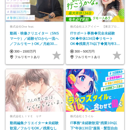
株式会社One feat.
株式会社エスアイイー 【東京プロマーケット上場】
動画・映像クリエイター（SNS
ITサポート事務◆完全未経験
マーケ）／経験ゼロから一流へ
OK◆年休134日◆リモート
／フルリモートOK／月給30万
OK◆残業月7h以下◆賞与年3回
円～／年休130日以上
◆5年目まで必ず昇給
300～1500万円
300～500万円
フルリモートあり
フルリモートあり
株式会社ＬＩＶＥ ＵＰ
株式会社ミライル
動画編集クリエイター★未経験
IT事務*未経験歓迎*残業10h以
歓迎／フルリモOK／残業なし
下*年休130日*服装・髪型自由