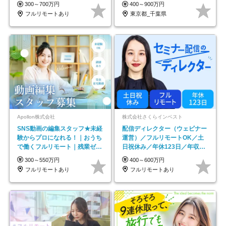
#最大1年の研修
300～700万円
400～900万円
フルリモートあり
東京都_千葉県
Apollon株式会社
株式会社さくらインベスト
SNS動画の編集スタッフ★未経
配信ディレクター（ウェビナー
験からプロになれる！｜おうち
運営）／フルリモートOK／土
で働くフルリモート｜残業ゼロ
日祝休み／年休123日／年収
で18時退勤◎
600万円可
300～550万円
400～600万円
フルリモートあり
フルリモートあり