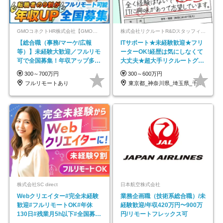
GMOコネクトHR株式会社【GMOインターネットグループ】
株式会社リクルートR&Dスタッフィング【リクルートグループ】
【総合職（事務/マーケ/広報
ITサポート★未経験歓迎★フリ
等）】未経験大歓迎／フルリモ
ーターOK!経歴は気にしなくて
可で全国募集！年収アップ多数
大丈夫★超大手リクルートグル
★年休最大130日★
ープの正社員/sg
300～700万円
300～600万円
フルリモートあり
東京都_神奈川県_埼玉県_千葉県_大阪府…
株式会社SC direct
日本航空株式会社
Webクリエイター#完全未経験
業務企画職（技術系総合職）/未
歓迎#フルリモートOK#年休
経験歓迎/年収420万円〜900万
130日#残業月5h以下#全国募集
円/リモートフレックス可