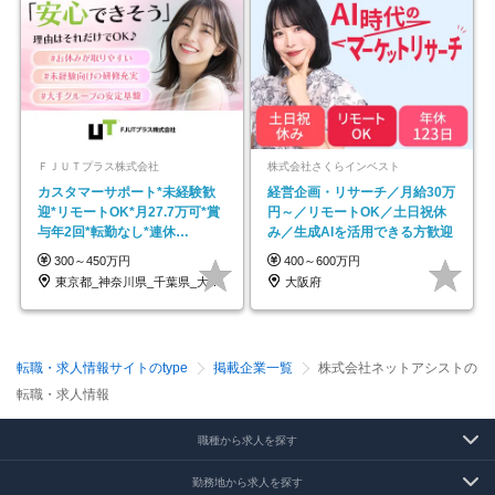
ＦＪＵＴプラス株式会社
株式会社さくらインベスト
カスタマーサポート*未経験歓
経営企画・リサーチ／月給30万
迎*リモートOK*月27.7万可*賞
円～／リモートOK／土日祝休
与年2回*転勤なし*連休
み／生成AIを活用できる方歓迎
OK/ZE010232
300～450万円
400～600万円
東京都_神奈川県_千葉県_大阪府_愛知県…
大阪府
転職・求人情報サイトのtype
掲載企業一覧
株式会社ネットアシストの
転職・求人情報
職種から求人を探す
勤務地から求人を探す