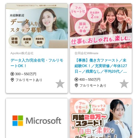
Apollon株式会社
合同会社Willmate
データ入力/完全在宅・フルリモ
【事務】働き方ファースト／未
ートOK！
経験OK！／充実研修／年休127
日～／残業なし／平均20代／リ
300～550万円
モートOK
400～550万円
フルリモートあり
フルリモートあり