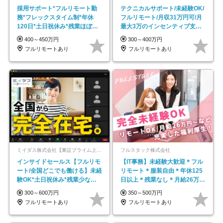
採用サポート*フルリモート勤
テクニカルサポート/未経験OK/
務*フレックスタイム制*年休
フルリモート/月収31万円可/月
120日*土日祝休み*残業ほぼな
最大3万のインセンティブ支給/
し*育児中社員8割以上
平均年齢33歳
400～450万円
300～400万円
フルリモートあり
フルリモートあり
ミイダス株式会社【東証プライム上場パーソルグループ】
フルスタック株式会社
インサイドセールス【フルリモ
【IT事務】未経験大歓迎＊フル
ート/全国どこでも働ける】未経
リモート＊服装自由＊年休125
験OK*土日祝休み*残業少なめ*
日以上＊残業なし＊月給26万円
在宅勤務手当あり
以上
300～600万円
350～500万円
フルリモートあり
フルリモートあり