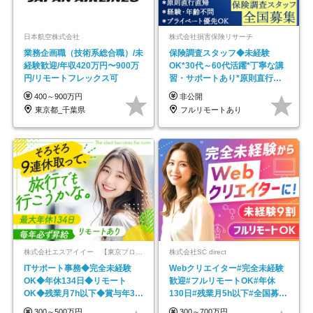
日本航空株式会社
株式会社損害保険リサーチ
業務企画職（技術系総合職）/未
保険調査スタッフ◆未経験
経験歓迎/年収420万円〜900万
OK*30代～60代活躍*丁寧な講
円/リモートフレックス可
習・サポートあり*原則直行直
帰／全国募集・業務委託
400～900万円
非公開
東京都_千葉県
フルリモートあり
株式会社エスアイイー 【東京プロマーケット上場】
株式会社SC direct
ITサポート事務◆完全未経験
Webクリエイター#完全未経験
OK◆年休134日◆リモート
歓迎#フルリモートOK#年休
OK◆残業月7h以下◆賞与年3回
130日#残業月5h以下#全国募集
◆5年目まで必ず昇給
#最大1年の研修
300～500万円
300～700万円