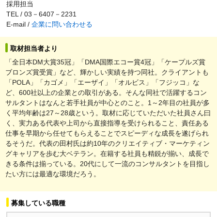
採用担当
TEL / 03－6407－2231
E-mail /
企業に問い合わせる
取材担当者より
「全日本DM大賞35冠」「DMA国際エコー賞4冠」「ケープルズ賞
ブロンズ賞受賞」など、輝かしい実績を持つ同社。クライアントも
「POLA」「カゴメ」「エーザイ」「オルビス」「フジッコ」な
ど、600社以上の企業との取引がある。そんな同社で活躍するコン
サルタントはなんと若手社員が中心とのこと。1～2年目の社員が多
く平均年齢は27～28歳という。取材に応じていただいた社員さん曰
く、実力ある代表や上司から直接指導を受けられること、責任ある
仕事を早期から任せてもらえることでスピーディな成長を遂げられ
るそうだ。代表の田村氏は約10年のクリエイティブ・マーケティン
グキャリアを歩む大ベテラン。在籍する社員も精鋭が揃い、成長で
きる条件は揃っている。20代にして一流のコンサルタントを目指し
たい方には最適な環境だろう。
募集している職種