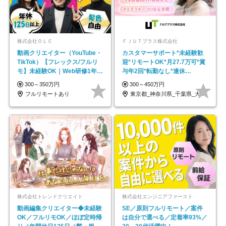
株式会社ＯＬＣ
ＦＪＵＴプラス株式会社
動画クリエイター（YouTube・
カスタマーサポート*未経験歓
TikTok）【フレックス/フルリ
迎*リモートOK*月27.7万可*賞
モ】未経験OK｜Web研修1年間
与年2回*転勤なし*連休
｜副業OK
OK/ZE010232
300～350万円
300～450万円
フルリモートあり
東京都_神奈川県_千葉県_大阪府_愛知県…
株式会社トレンドクリエイト
株式会社エンジニアファースト
動画編集クリエイター◆未経験
SE／原則フルリモート／案件
OK／フルリモOK／ほぼ定時帰
は自分で選べる／定着率93%／