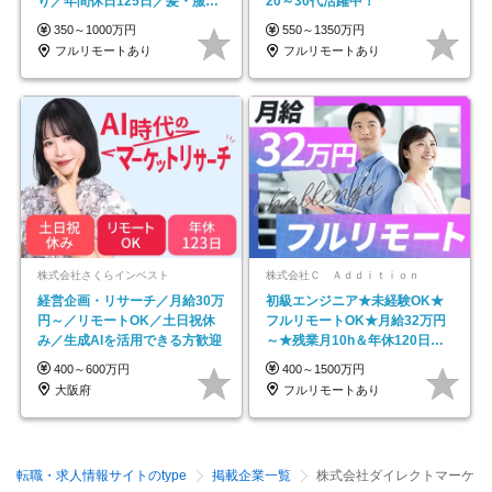
り／年間休日125日／髪・服・
20～30代活躍中！
ネイル自由／副業OK
350～1000万円
550～1350万円
フルリモートあり
フルリモートあり
株式会社さくらインベスト
株式会社Ｃ Ａｄｄｉｔｉｏｎ
経営企画・リサーチ／月給30万
初級エンジニア★未経験OK★
円～／リモートOK／土日祝休
フルリモートOK★月給32万円
み／生成AIを活用できる方歓迎
～★残業月10h＆年休120日以
上★副業可
400～600万円
400～1500万円
大阪府
フルリモートあり
転職・求人情報サイトのtype
掲載企業一覧
株式会社ダイレクトマーケ