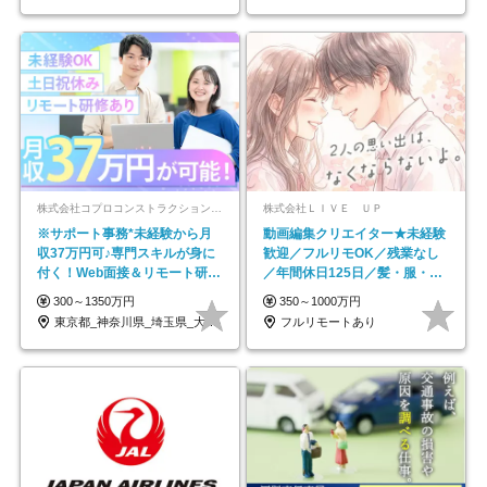
株式会社コプロコンストラクション【東証プライム上場コプロ・ホールディングス子会社】
株式会社ＬＩＶＥ ＵＰ
※サポート事務*未経験から月
動画編集クリエイター★未経験
収37万円可♪専門スキルが身に
歓迎／フルリモOK／残業なし
付く！Web面接＆リモート研修
／年間休日125日／髪・服・ネ
も充実♪/a
イル自由／研修充実で安心
300～1350万円
350～1000万円
東京都_神奈川県_埼玉県_大阪府_愛知県…
フルリモートあり