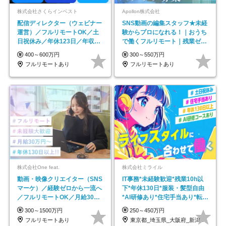
株式会社さくらインベスト
Apollon株式会社
配信ディレクター（ウェビナー
SNS動画の編集スタッフ★未経
運営）／フルリモートOK／土
験からプロになれる！｜おうち
日祝休み／年休123日／年収
で働くフルリモート｜残業ゼロ
600万円可
で18時退勤◎
400～600万円
300～550万円
フルリモートあり
フルリモートあり
株式会社One feat.
株式会社ミライル
動画・映像クリエイター（SNS
IT事務*未経験歓迎*残業10h以
マーケ）／経験ゼロから一流へ
下*年休130日*服装・髪型自由
／フルリモートOK／月給30万
*AI研修あり*住宅手当あり*転勤
円～／年休130日以上
なし
300～1500万円
250～450万円
フルリモートあり
東京都_埼玉県_大阪府_新潟県_福岡県