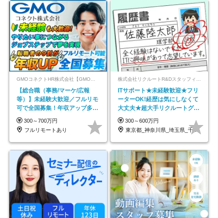
GMOコネクトHR株式会社【GMOインターネットグループ】
株式会社リクルートR&Dスタッフィング【リクルートグループ】
【総合職（事務/マーケ/広報
ITサポート★未経験歓迎★フリ
等）】未経験大歓迎／フルリモ
ーターOK!経歴は気にしなくて
可で全国募集！年収アップ多数
大丈夫★超大手リクルートグル
★年休最大130日★
ープの正社員/sg
300～700万円
300～600万円
フルリモートあり
東京都_神奈川県_埼玉県_千葉県_大阪府…