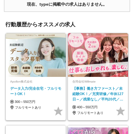
現在、typeに掲載中の求人はありません。
行動履歴からオススメの求人
Apollon株式会社
合同会社Willmate
データ入力/完全在宅・フルリモ
【事務】働き方ファースト／未
ートOK！
経験OK！／充実研修／年休127
日～／残業なし／平均20代／リ
300～550万円
モートOK
400～550万円
フルリモートあり
フルリモートあり