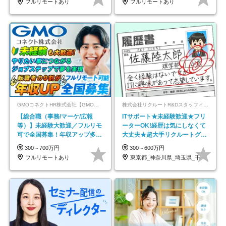
フルリモートあり
フルリモートあり
GMOコネクトHR株式会社【GMOインターネットグループ】
株式会社リクルートR&Dスタッフィング【リクルートグループ】
【総合職（事務/マーケ/広報
ITサポート★未経験歓迎★フリ
等）】未経験大歓迎／フルリモ
ーターOK!経歴は気にしなくて
可で全国募集！年収アップ多数
大丈夫★超大手リクルートグル
★年休最大130日★
ープの正社員/sg
300～700万円
300～600万円
フルリモートあり
東京都_神奈川県_埼玉県_千葉県_大阪府…