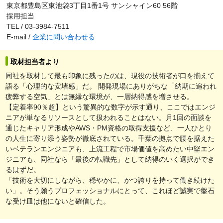
東京都豊島区東池袋3丁目1番1号 サンシャイン60 56階
採用担当
TEL / 03-3984-7511
E-mail /
企業に問い合わせる
取材担当者より
同社を取材して最も印象に残ったのは、現役の技術者が口を揃えて
語る「心理的な安堵感」だ。 開発現場にありがちな「納期に追われ
疲弊する空気」とは無縁な環境が、一層納得感を増させる。
【定着率90％超】という驚異的な数字が示す通り、ここではエンジ
ニアが単なるリソースとして扱われることはない。月1回の面談を
通じたキャリア形成やAWS・PM資格の取得支援など、一人ひとり
の人生に寄り添う姿勢が徹底されている。千葉の拠点で腰を据えた
いベテランエンジニアも、上流工程で市場価値を高めたい中堅エン
ジニアも、同社なら「最後の転職先」として納得のいく選択ができ
るはずだ。
「技術を大切にしながら、穏やかに、かつ誇りを持って働き続けた
い」。そう願うプロフェッショナルにとって、これほど誠実で盤石
な受け皿は他にないと確信した。