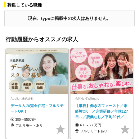
募集している職種
現在、typeに掲載中の求人はありません。
行動履歴からオススメの求人
Apollon株式会社
合同会社Willmate
データ入力/完全在宅・フルリモ
【事務】働き方ファースト／未
ートOK！
経験OK！／充実研修／年休127
日～／残業なし／平均20代／リ
300～550万円
モートOK
400～550万円
フルリモートあり
フルリモートあり