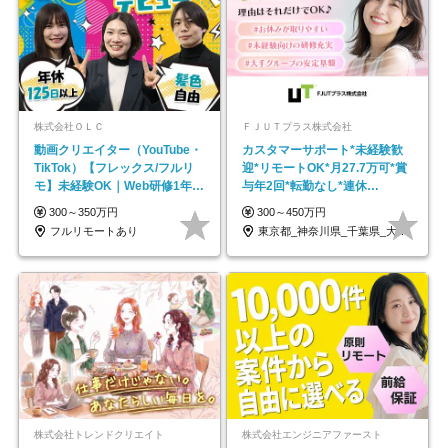
株式会社ＯＬＣ
ＦＪＵＴプラス株式会社
動画クリエイター（YouTube・
カスタマーサポート*未経験歓
TikTok）【フレックス/フルリ
迎*リモートOK*月27.7万可*賞
モ】未経験OK｜Web研修1年間
与年2回*転勤なし*連休
｜副業OK
OK/ZE010232
300～350万円
300～450万円
フルリモートあり
東京都_神奈川県_千葉県_大阪府_愛知県…
株式会社トレンドクリエイト
株式会社エンジニアファースト