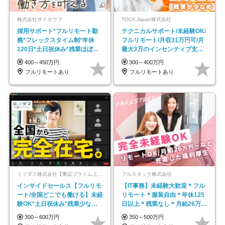
株式会社サイヨウブ
TDCX Japan株式会社
採用サポート*フルリモート勤
テクニカルサポート/未経験OK/
務*フレックスタイム制*年休
フルリモート/月収31万円可/月
120日*土日祝休み*残業ほぼな
最大3万のインセンティブ支給/
し*育児中社員8割以上
平均年齢33歳
400～450万円
300～400万円
フルリモートあり
フルリモートあり
ミイダス株式会社【東証プライム上場パーソルグループ】
フルスタック株式会社
インサイドセールス【フルリモ
【IT事務】未経験大歓迎＊フル
ート/全国どこでも働ける】未経
リモート＊服装自由＊年休125
験OK*土日祝休み*残業少なめ*
日以上＊残業なし＊月給26万円
在宅勤務手当あり
以上
300～600万円
350～500万円