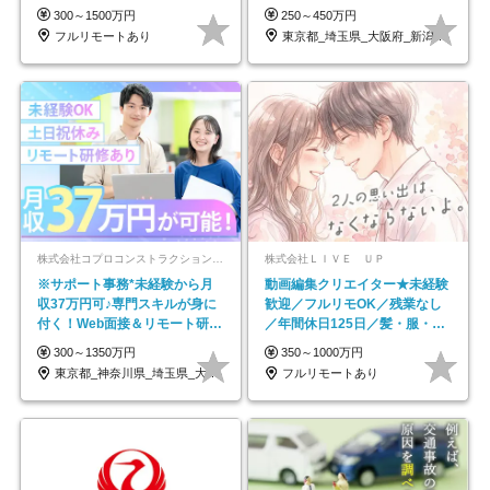
円～／年休130日以上
なし
300～1500万円
250～450万円
フルリモートあり
東京都_埼玉県_大阪府_新潟県_福岡県
株式会社コプロコンストラクション【東証プライム上場コプロ・ホールディングス子会社】
株式会社ＬＩＶＥ ＵＰ
※サポート事務*未経験から月
動画編集クリエイター★未経験
収37万円可♪専門スキルが身に
歓迎／フルリモOK／残業なし
付く！Web面接＆リモート研修
／年間休日125日／髪・服・ネ
も充実♪/a
イル自由／研修充実で安心
300～1350万円
350～1000万円
東京都_神奈川県_埼玉県_大阪府_愛知県…
フルリモートあり