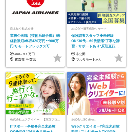
日本航空株式会社
株式会社損害保険リサーチ
業務企画職（技術系総合職）/未
保険調査スタッフ◆未経験
経験歓迎/年収420万円〜900万
OK*30代～60代活躍*丁寧な講
円/リモートフレックス可
習・サポートあり*原則直行直
帰／全国募集・業務委託
400～900万円
非公開
東京都_千葉県
フルリモートあり
株式会社エスアイイー 【東京プロマーケット上場】
株式会社SC direct
ITサポート事務◆完全未経験
Webクリエイター#完全未経験
OK◆年休134日◆リモート
歓迎#フルリモートOK#年休