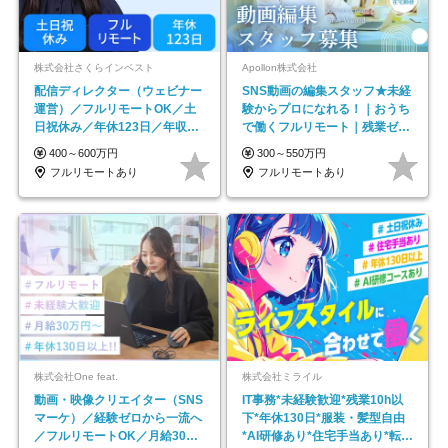
株式会社さくらインベスト
Apollon株式会社
配信ディレクター（ウェビナー
SNS動画の編集スタッフ★未経
運営）／フルリモートOK／土
験からプロになれる！｜おうち
日祝休み／年休123日／年収
で働くフルリモート｜残業ゼロ
600万円可
で18時退勤◎
400～600万円
300～550万円
フルリモートあり
フルリモートあり
株式会社One feat.
株式会社ミライル
動画・映像クリエイター（SNS
IT事務*未経験歓迎*残業10h以
マーケ）／経験ゼロから一流へ
下*年休130日*服装・髪型自由
／フルリモートOK／月給30万
*AI研修あり*住宅手当あり*転勤