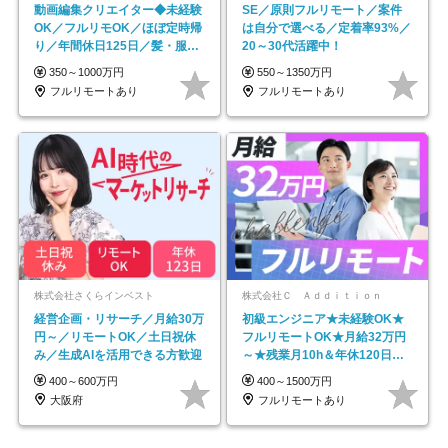
動画編集クリエイター◆未経験
SE／原則フルリモート／案件
OK／フルリモOK／ほぼ定時帰
は自分で選べる／定着率93%／
り／年間休日125日／髪・服・
20～30代活躍中！
ネイル自由／副業OK
350～1000万円
550～1350万円
フルリモートあり
フルリモートあり
株式会社さくらインベスト
株式会社Ｃ Ａｄｄｉｔｉｏｎ
経営企画・リサーチ／月給30万
初級エンジニア★未経験OK★
円～／リモートOK／土日祝休
フルリモートOK★月給32万円
み／生成AIを活用できる方歓迎
～★残業月10h＆年休120日以
上★副業可
400～600万円
400～1500万円
大阪府
フルリモートあり