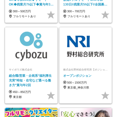
OK◆残業月7h以下◆賞与年3回
130日#残業月5h以下#全国募集
◆5年目まで必ず昇給
#最大1年の研修
300～500万円
300～700万円
フルリモートあり
フルリモートあり
サイボウズ株式会社
株式会社野村総合研究所【ポジションマッチ登録】
総合職/営業・企画系*福利厚生
オープンポジション
充実*時短・在宅など選べる働
500～1500万円
き方*賞与年2回
東京都_神奈川県
450～850万円
東京都