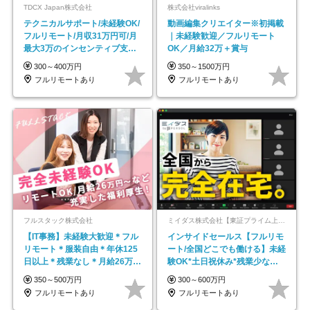
TDCX Japan株式会社
株式会社viralinks
テクニカルサポート/未経験OK/
動画編集クリエイター※初掲載
フルリモート/月収31万円可/月
｜未経験歓迎／フルリモート
最大3万のインセンティブ支給/
OK／月給32万＋賞与
平均年齢33歳
300～400万円
350～1500万円
フルリモートあり
フルリモートあり
フルスタック株式会社
ミイダス株式会社【東証プライム上場パーソルグループ】
【IT事務】未経験大歓迎＊フル
インサイドセールス【フルリモ
リモート＊服装自由＊年休125
ート/全国どこでも働ける】未経
日以上＊残業なし＊月給26万円
験OK*土日祝休み*残業少なめ*
以上
在宅勤務手当あり
350～500万円
300～600万円
フルリモートあり
フルリモートあり