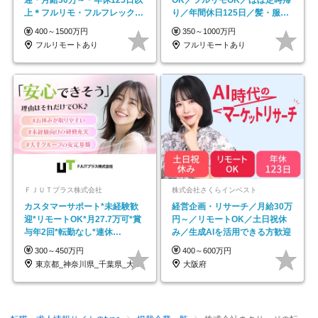
迎＊月給30万～＊年休125日以
OK／フルリモOK／ほぼ定時帰
上＊フルリモ・フルフレックス
り／年間休日125日／髪・服・
◆10名の採用が決定◆
ネイル自由／副業OK
400～1500万円
350～1000万円
フルリモートあり
フルリモートあり
ＦＪＵＴプラス株式会社
株式会社さくらインベスト
カスタマーサポート*未経験歓
経営企画・リサーチ／月給30万
迎*リモートOK*月27.7万可*賞
円～／リモートOK／土日祝休
与年2回*転勤なし*連休
み／生成AIを活用できる方歓迎
OK/ZE010232
300～450万円
400～600万円
東京都_神奈川県_千葉県_大阪府_愛知県…
大阪府