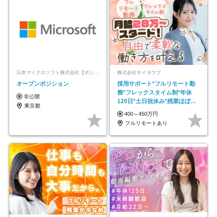
日本マイクロソフト株式会社【ポジションマッチ登録】
株式会社サイヨウブ
オープンポジション
採用サポート*フルリモート勤
務*フレックスタイム制*年休
非公開
120日*土日祝休み*残業ほぼな
東京都
し*育児中社員8割以上
400～450万円
フルリモートあり