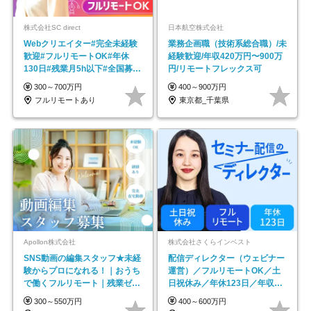
株式会社SC direct
日本航空株式会社
Webクリエイター#完全未経験
業務企画職（技術系総合職）/未
歓迎#フルリモートOK#年休
経験歓迎/年収420万円〜900万
130日#残業月5h以下#全国募集
円/リモートフレックス可
#最大1年の研修
300～700万円
400～900万円
フルリモートあり
東京都_千葉県
Apollon株式会社
株式会社さくらインベスト
SNS動画の編集スタッフ★未経
配信ディレクター（ウェビナー
験からプロになれる！｜おうち
運営）／フルリモートOK／土
で働くフルリモート｜残業ゼロ
日祝休み／年休123日／年収
で18時退勤◎
600万円可
300～550万円
400～600万円