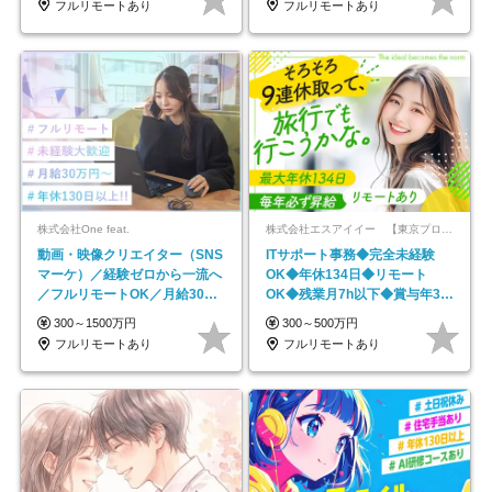
フルリモートあり
フルリモートあり
株式会社One feat.
株式会社エスアイイー 【東京プロマーケット上場】
動画・映像クリエイター（SNS
ITサポート事務◆完全未経験
マーケ）／経験ゼロから一流へ
OK◆年休134日◆リモート
／フルリモートOK／月給30万
OK◆残業月7h以下◆賞与年3回
円～／年休130日以上
◆5年目まで必ず昇給
300～1500万円
300～500万円
フルリモートあり
フルリモートあり