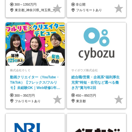
も充実♪/a
帰／全国募集・業務委託
300～1350万円
非公開
東京都_神奈川県_埼玉県_大阪府_愛知県…
フルリモートあり
株式会社ＯＬＣ
サイボウズ株式会社
動画クリエイター（YouTube・
総合職/営業・企画系*福利厚生
TikTok）【フレックス/フルリ
充実*時短・在宅など選べる働
モ】未経験OK｜Web研修1年間
き方*賞与年2回
｜副業OK
300～350万円
450～850万円
フルリモートあり
東京都