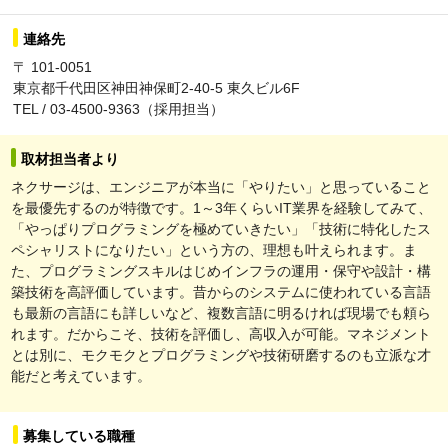
連絡先
〒 101-0051
東京都千代田区神田神保町2-40-5 東久ビル6F
TEL / 03-4500-9363（採用担当）
取材担当者より
ネクサージは、エンジニアが本当に「やりたい」と思っていること
を最優先するのが特徴です。1～3年くらいIT業界を経験してみて、
「やっぱりプログラミングを極めていきたい」「技術に特化したス
ペシャリストになりたい」という方の、理想も叶えられます。ま
た、プログラミングスキルはじめインフラの運用・保守や設計・構
築技術を高評価しています。昔からのシステムに使われている言語
も最新の言語にも詳しいなど、複数言語に明るければ現場でも頼ら
れます。だからこそ、技術を評価し、高収入が可能。マネジメント
とは別に、モクモクとプログラミングや技術研磨するのも立派な才
能だと考えています。
募集している職種