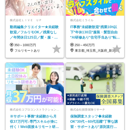
株式会社ＬＩＶＥ ＵＰ
株式会社ミライル
動画編集クリエイター★未経験
IT事務*未経験歓迎*残業10h以
歓迎／フルリモOK／残業なし
下*年休130日*服装・髪型自由
／年間休日125日／髪・服・ネ
*AI研修あり*住宅手当あり*転勤
イル自由／研修充実で安心
なし
350～1000万円
250～450万円
フルリモートあり
東京都_埼玉県_大阪府_新潟県_福岡県
株式会社コプロコンストラクション【東証プライム上場コプロ・ホールディングス子会社】
株式会社損害保険リサーチ
※サポート事務*未経験から月
保険調査スタッフ◆未経験
収37万円可♪専門スキルが身に
OK*30代～60代活躍*丁寧な講
付く！Web面接＆リモート研修
習・サポートあり*原則直行直