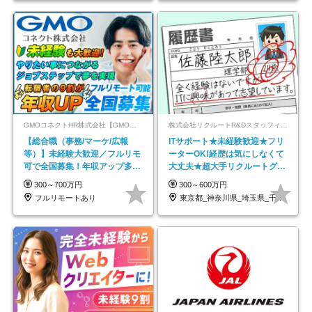
GMOコネクトHR株式会社【GMOインターネットグループ】
株式会社リクルートR&Dスタッフィング【リクルートグループ】
【総合職（事務/マーケ/広報
ITサポート★未経験歓迎★フリ
等）】未経験大歓迎／フルリモ
ーターOK!経歴は気にしなくて
可で全国募集！年収アップ多数
大丈夫★超大手リクルートグル
★年休最大130日★
ープの正社員/sg
300～700万円
300～600万円
フルリモートあり
東京都_神奈川県_埼玉県_千葉県_大阪府…