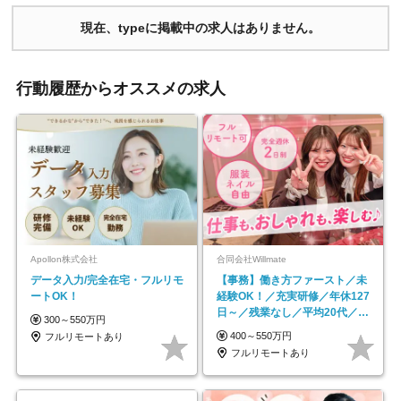
現在、typeに掲載中の求人はありません。
行動履歴からオススメの求人
Apollon株式会社
合同会社Willmate
データ入力/完全在宅・フルリモ
【事務】働き方ファースト／未
ートOK！
経験OK！／充実研修／年休127
日～／残業なし／平均20代／リ
300～550万円
モートOK
400～550万円
フルリモートあり
フルリモートあり