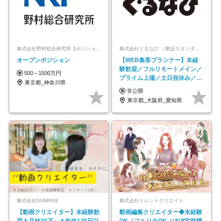
株式会社野村総合研究所【ポジションマッチ登録】
株式会社ぐるなび （東証スタンダード上場）
オープンポジション
【WEB集客プランナー】未経
験歓迎／フルリモートメイン／
500～1500万円
プライム上場／土日祝休み／東
東京都_神奈川県
京・大阪・名古屋
非公開
東京都_大阪府_愛知県
株式会社SUNRISE
株式会社トレンドクリエイト
【動画クリエイター】未経験歓
動画編集クリエイター◆未経験