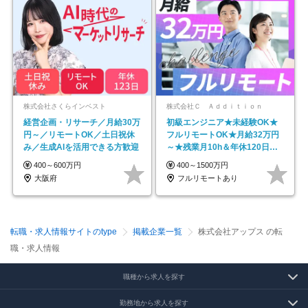
株式会社さくらインベスト
株式会社Ｃ Ａｄｄｉｔｉｏｎ
経営企画・リサーチ／月給30万
初級エンジニア★未経験OK★
円～／リモートOK／土日祝休
フルリモートOK★月給32万円
み／生成AIを活用できる方歓迎
～★残業月10h＆年休120日以
上★副業可
400～600万円
400～1500万円
大阪府
フルリモートあり
転職・求人情報サイトのtype
掲載企業一覧
株式会社アップス の転
職・求人情報
職種から求人を探す
勤務地から求人を探す