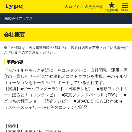
ログイン
会員登録
検討中(
0
)
MENU
株式会社アップス
会社概要
※この情報は、求人掲載当時の情報です。現在は内容が変更されている場合が
ございますのでご注意ください。
事業内容
「モバイルをもっと身近に」をコンセプトに、自社開発・運用・保
守の一貫したサービスで効率化とコストダウンを実現。モバイルソ
リューションをトータルにサポートしている会社です。
【実績】■ゲームワンダーランド（日本テレビ） ■感動ファクトリ
ーすぽると！（フジテレビ） ■東京フレンドパークII（TBS） ■
どっちの料理ショー（読売テレビ） ■SPACE SHOWER mobile
（スペースシャワーTV）等のコンテンツ開発
【備考】