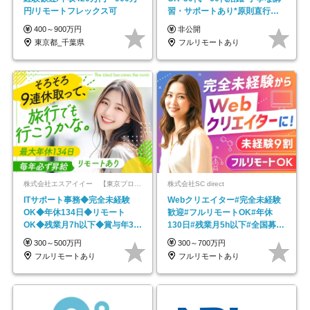
円/リモートフレックス可
習・サポートあり*原則直行直
帰／全国募集・業務委託
400～900万円
非公開
東京都_千葉県
フルリモートあり
株式会社エスアイイー 【東京プロマーケット上場】
株式会社SC direct
ITサポート事務◆完全未経験
Webクリエイター#完全未経験
OK◆年休134日◆リモート
歓迎#フルリモートOK#年休
OK◆残業月7h以下◆賞与年3回
130日#残業月5h以下#全国募集
◆5年目まで必ず昇給
#最大1年の研修
300～500万円
300～700万円
フルリモートあり
フルリモートあり