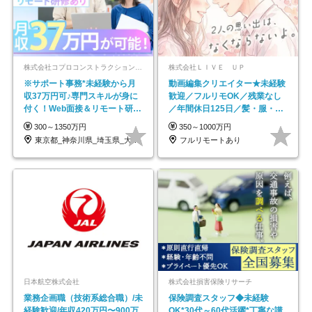
株式会社コプロコンストラクション【東証プライム上場コプロ・ホールディングス子会社】
株式会社ＬＩＶＥ ＵＰ
※サポート事務*未経験から月
動画編集クリエイター★未経験
収37万円可♪専門スキルが身に
歓迎／フルリモOK／残業なし
付く！Web面接＆リモート研修
／年間休日125日／髪・服・ネ
も充実♪/a
イル自由／研修充実で安心
300～1350万円
350～1000万円
東京都_神奈川県_埼玉県_大阪府_愛知県…
フルリモートあり
日本航空株式会社
株式会社損害保険リサーチ
業務企画職（技術系総合職）/未
保険調査スタッフ◆未経験
経験歓迎/年収420万円〜900万
OK*30代～60代活躍*丁寧な講