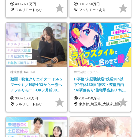
600万円可
で18時退勤◎
400～600万円
300～550万円
フルリモートあり
フルリモートあり
株式会社One feat.
株式会社ミライル
動画・映像クリエイター（SNS
IT事務*未経験歓迎*残業10h以
マーケ）／経験ゼロから一流へ
下*年休130日*服装・髪型自由
／フルリモートOK／月給30万
*AI研修あり*住宅手当あり*転勤
円～／年休130日以上
なし
300～1500万円
250～450万円
フルリモートあり
東京都_埼玉県_大阪府_新潟県_福岡県