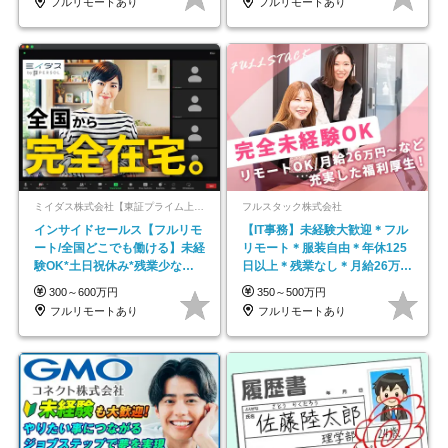
フルリモートあり
フルリモートあり
ミイダス株式会社【東証プライム上場パーソルグループ】
フルスタック株式会社
インサイドセールス【フルリモ
【IT事務】未経験大歓迎＊フル
ート/全国どこでも働ける】未経
リモート＊服装自由＊年休125
験OK*土日祝休み*残業少なめ*
日以上＊残業なし＊月給26万円
在宅勤務手当あり
以上
300～600万円
350～500万円
フルリモートあり
フルリモートあり