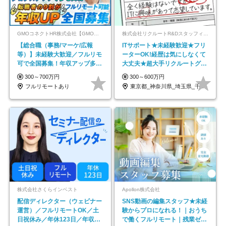
GMOコネクトHR株式会社【GMOインターネットグループ】
株式会社リクルートR&Dスタッフィング【リクルートグループ】
【総合職（事務/マーケ/広報
ITサポート★未経験歓迎★フリ
等）】未経験大歓迎／フルリモ
ーターOK!経歴は気にしなくて
可で全国募集！年収アップ多数
大丈夫★超大手リクルートグル
★年休最大130日★
ープの正社員/sg
300～700万円
300～600万円
フルリモートあり
東京都_神奈川県_埼玉県_千葉県_大阪府…
株式会社さくらインベスト
Apollon株式会社
配信ディレクター（ウェビナー
SNS動画の編集スタッフ★未経
運営）／フルリモートOK／土
験からプロになれる！｜おうち
日祝休み／年休123日／年収
で働くフルリモート｜残業ゼロ