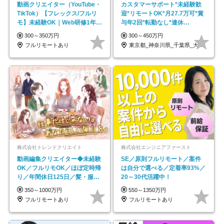
動画クリエイター（YouTube・
カスタマーサポート*未経験歓
TikTok）【フレックス/フルリ
迎*リモートOK*月27.7万可*賞
モ】未経験OK｜Web研修1年間
与年2回*転勤なし*連休
｜副業OK
OK/ZE010232
300～350万円
300～450万円
フルリモートあり
東京都_神奈川県_千葉県_大阪府_愛知県…
株式会社トレンドクリエイト
株式会社エンジニアファースト
動画編集クリエイター◆未経験
SE／原則フルリモート／案件
OK／フルリモOK／ほぼ定時帰
は自分で選べる／定着率93%／
り／年間休日125日／髪・服・
20～30代活躍中！
ネイル自由／副業OK
350～1000万円
550～1350万円
フルリモートあり
フルリモートあり