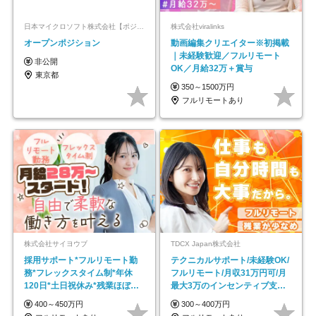
日本マイクロソフト株式会社【ポジションマッチ登録】
株式会社viralinks
オープンポジション
動画編集クリエイター※初掲載
｜未経験歓迎／フルリモート
非公開
OK／月給32万＋賞与
東京都
350～1500万円
フルリモートあり
株式会社サイヨウブ
TDCX Japan株式会社
採用サポート*フルリモート勤
テクニカルサポート/未経験OK/
務*フレックスタイム制*年休
フルリモート/月収31万円可/月
120日*土日祝休み*残業ほぼな
最大3万のインセンティブ支給/
し*育児中社員8割以上
平均年齢33歳
400～450万円
300～400万円