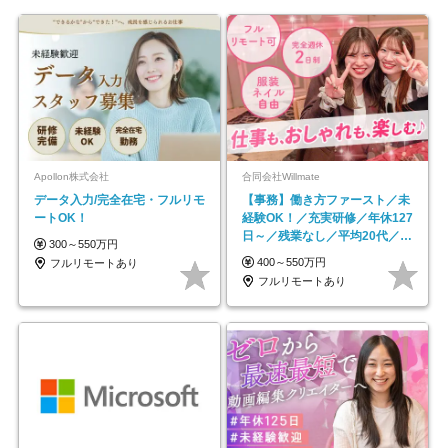
Apollon株式会社
合同会社Willmate
データ入力/完全在宅・フルリモ
【事務】働き方ファースト／未
ートOK！
経験OK！／充実研修／年休127
日～／残業なし／平均20代／リ
300～550万円
モートOK
400～550万円
フルリモートあり
フルリモートあり