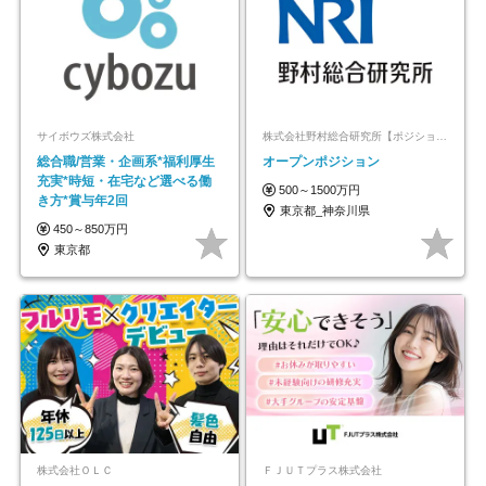
サイボウズ株式会社
株式会社野村総合研究所【ポジションマッチ登録】
総合職/営業・企画系*福利厚生
オープンポジション
充実*時短・在宅など選べる働
500～1500万円
き方*賞与年2回
東京都_神奈川県
450～850万円
東京都
株式会社ＯＬＣ
ＦＪＵＴプラス株式会社