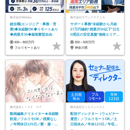
株式会社Widsley
株式会社サウンドテクニカ
総合職(エンジニア・事務・営
サポート事務*未経験から月給
業)◆未経験OK◆リモートあり
27万円確約*残業月5h以下*日立
◆残業月3h◆服装髪型自由
G受託の安定基盤*湘南エリア勤
務
400～800万円
350～500万円
フルリモートあり
神奈川県
株式会社ＬＩＶＥ ＵＰ
株式会社さくらインベスト
動画編集クリエイター★未経験
配信ディレクター（ウェビナー
歓迎／フルリモOK／残業なし
運営）／フルリモートOK／土
／年間休日125日／髪・服・ネ
日祝休み／年休123日／年収
イル自由／研修充実で安心
600万円可