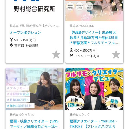
株式会社野村総合研究所【ポジションマッチ登録】
株式会社SUNRISE
オープンポジション
【WEBデザイナー】未経験大
歓迎＊月給30万円＊年休125日
500～1500万円
＊研修充実＊フルリモ＊フルフ
東京都_神奈川県
レックス＊
400～1500万円
フルリモートあり
株式会社One feat.
株式会社ＯＬＣ
動画・映像クリエイター（SNS
動画クリエイター（YouTube・
マーケ）／経験ゼロから一流へ
TikTok）【フレックス/フルリ