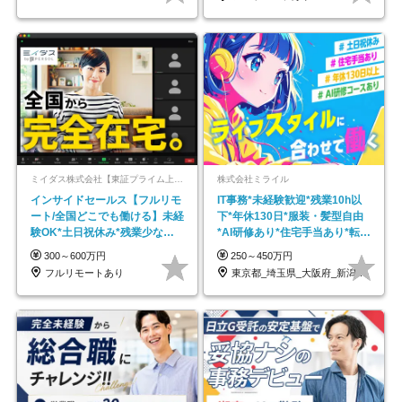
ミイダス株式会社【東証プライム上場パーソルグループ】
株式会社ミライル
インサイドセールス【フルリモ
IT事務*未経験歓迎*残業10h以
ート/全国どこでも働ける】未経
下*年休130日*服装・髪型自由
験OK*土日祝休み*残業少なめ*
*AI研修あり*住宅手当あり*転勤
在宅勤務手当あり
なし
300～600万円
250～450万円
フルリモートあり
東京都_埼玉県_大阪府_新潟県_福岡県