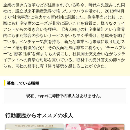
企業の働き方改革などが注目されている昨今。時代を先読みした同
社は、設立以来不動産業界で培ったノウハウを活かし、2018年4月
より“社宅事業”に注力する新体制に刷新した。住宅手当と比較した
際にも社宅制度のニーズが非常に高いことを背景に、様々なクライ
アントからの引き合いを獲得。【法人向けの社宅事業】という業界
的にもまだ競合の少ないサービスをいち早く手掛け、急成長を遂げ
ている。ベンチャー気質を持ち、新たな事業へも果敢に取り組むス
ピード感が特徴的だが、その反面社風は非常に穏やか。“チームプレ
ー”と“顧客目線”を何よりも大切にし、社員同士支え合いながらクラ
イアントへの真摯な対応を貫いている。取材中の受け答えの節々か
らも、同社の相手に寄り添う姿勢を感じることができた。
募集している職種
現在、typeに掲載中の求人はありません。
行動履歴からオススメの求人