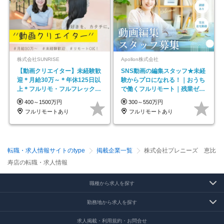
株式会社SUNRISE
Apollon株式会社
【動画クリエイター】未経験歓
SNS動画の編集スタッフ★未経
迎＊月給30万～＊年休125日以
験からプロになれる！｜おうち
上＊フルリモ・フルフレックス
で働くフルリモート｜残業ゼロ
◆10名の採用が決定◆
で18時退勤◎
400～1500万円
300～550万円
フルリモートあり
フルリモートあり
転職・求人情報サイトのtype
掲載企業一覧
株式会社プレニーズ 恵比
寿店の転職・求人情報
職種から求人を探す
勤務地から求人を探す
求人掲載・利用規約・お問合せ