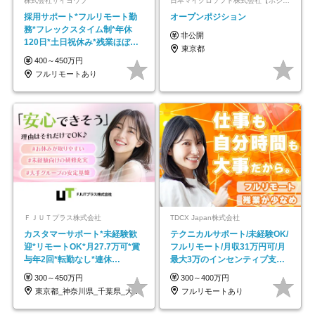
株式会社サイヨウブ
日本マイクロソフト株式会社【ポジションマッチ登録】
採用サポート*フルリモート勤
オープンポジション
務*フレックスタイム制*年休
非公開
120日*土日祝休み*残業ほぼな
東京都
し*育児中社員8割以上
400～450万円
フルリモートあり
ＦＪＵＴプラス株式会社
TDCX Japan株式会社
カスタマーサポート*未経験歓
テクニカルサポート/未経験OK/
迎*リモートOK*月27.7万可*賞
フルリモート/月収31万円可/月
与年2回*転勤なし*連休
最大3万のインセンティブ支給/
OK/ZE010232
平均年齢33歳
300～450万円
300～400万円
東京都_神奈川県_千葉県_大阪府_愛知県…
フルリモートあり