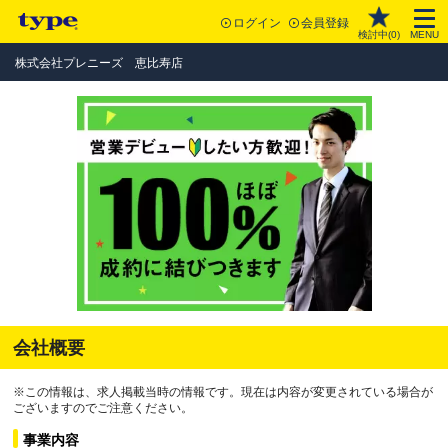
ログイン
会員登録
検討中(
0
)
MENU
株式会社プレニーズ 恵比寿店
会社概要
※この情報は、求人掲載当時の情報です。現在は内容が変更されている場合が
ございますのでご注意ください。
事業内容