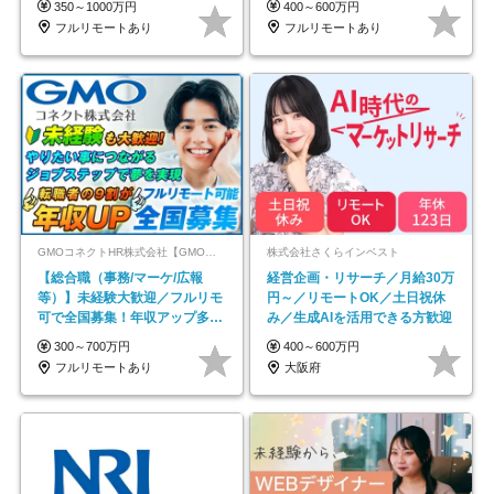
350～1000万円
400～600万円
フルリモートあり
フルリモートあり
GMOコネクトHR株式会社【GMOインターネットグループ】
株式会社さくらインベスト
【総合職（事務/マーケ/広報
経営企画・リサーチ／月給30万
等）】未経験大歓迎／フルリモ
円～／リモートOK／土日祝休
可で全国募集！年収アップ多数
み／生成AIを活用できる方歓迎
★年休最大130日★
300～700万円
400～600万円
フルリモートあり
大阪府