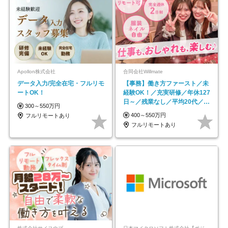
Apollon株式会社
合同会社Willmate
データ入力/完全在宅・フルリモ
【事務】働き方ファースト／未
ートOK！
経験OK！／充実研修／年休127
日～／残業なし／平均20代／リ
300～550万円
モートOK
400～550万円
フルリモートあり
フルリモートあり