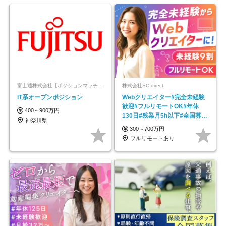
富士通株式会社【ポジションマッチ登録】
株式会社SC direct
IT系オープンポジション
Webクリエイター#完全未経験
歓迎#フルリモートOK#年休
400～900万円
130日#残業月5h以下#全国募集
神奈川県
#最大1年の研修
300～700万円
フルリモートあり