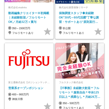
株式会社viralinks
株式会社損害保険リサーチ
動画編集クリエイター※初掲載
保険調査スタッフ◆未経験
｜未経験歓迎／フルリモート
OK*30代～60代活躍*丁寧な講
OK／月給32万＋賞与
習・サポートあり*原則直行直
帰／全国募集・業務委託
350～1500万円
非公開
フルリモートあり
フルリモートあり
富士通株式会社【ポジションマッチ登録】
フルスタック株式会社
営業系オープンポジション
【IT事務】未経験大歓迎＊フル
リモート＊服装自由＊年休125
400～900万円
日以上＊残業なし＊月給26万円
神奈川県
以上
350～500万円
フルリモートあり