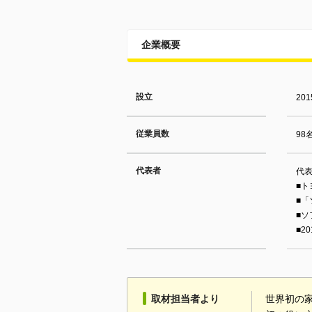
企業概要
設立
20
従業員数
98
代表者
代表
■ト
■
■ソ
■2
取材担当者より
世界初の家