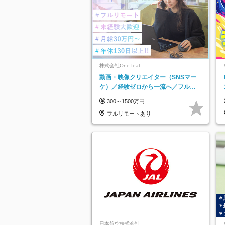
株式会社One feat.
動画・映像クリエイター（SNSマー
ケ）／経験ゼロから一流へ／フルリ
モートOK／月給30万円～／年休130
300～1500万円
日以上
フルリモートあり
日本航空株式会社