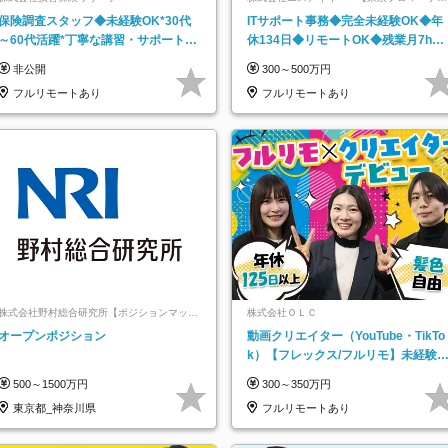
ト上場】
保険調査スタッフ◆未経験OK*30代
ITサポート事務◆完全未経験OK◆年
～60代活躍*丁寧な講習・サポートあ
休134日◆リモートOK◆残業月7h以
り*原則直行直帰／全国募集・業務委
下◆賞与年3回◆5年目まで必ず昇給
非公開
300～500万円
託
フルリモートあり
フルリモートあり
株式会社野村総合研究所【ポジションマッチ
株式会社ＯＬＣ
登録】
オープンポジション
動画クリエイター（YouTube・TikTo
k）【フレックス/フルリモ】未経験O
K｜Web研修1年間｜副業OK
500～1500万円
300～350万円
東京都_神奈川県
フルリモートあり