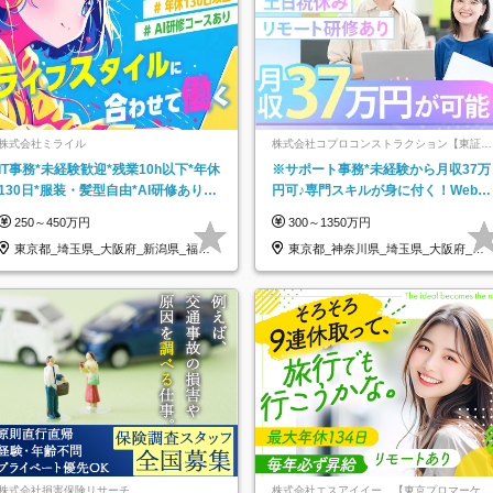
株式会社ミライル
株式会社コプロコンストラクション【東証プ
ライム上場コプロ・ホールディングス子会
IT事務*未経験歓迎*残業10h以下*年休
※サポート事務*未経験から月収37万
社】
130日*服装・髪型自由*AI研修あり*
円可♪専門スキルが身に付く！Web面
住宅手当あり*転勤なし
接＆リモート研修も充実♪/a
250～450万円
300～1350万円
東京都_埼玉県_大阪府_新潟県_福岡
東京都_神奈川県_埼玉県_大阪府_愛
県
知県…
株式会社損害保険リサーチ
株式会社エスアイイー 【東京プロマーケッ