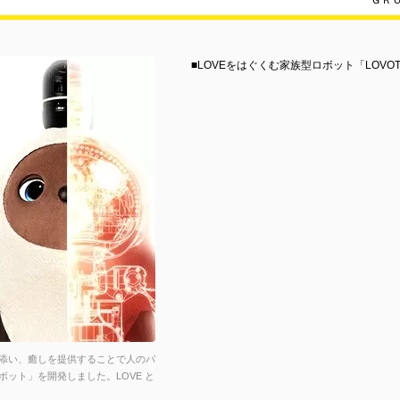
ＧＲ
■LOVEをはぐくむ家族型ロボット「LOV
添い、癒しを提供することで人のパ
ット」を開発しました。LOVE と