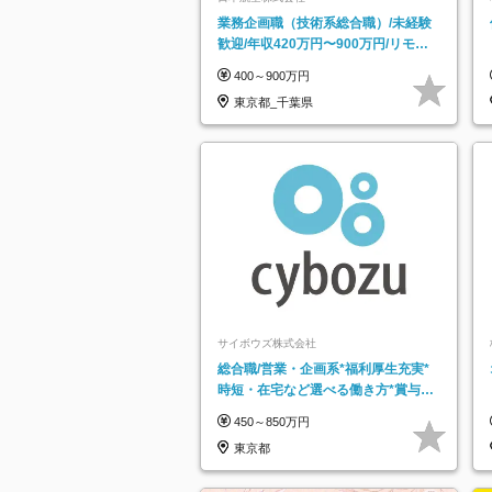
業務企画職（技術系総合職）/未経験
歓迎/年収420万円〜900万円/リモー
トフレックス可
400～900万円
東京都_千葉県
サイボウズ株式会社
総合職/営業・企画系*福利厚生充実*
時短・在宅など選べる働き方*賞与年
2回
450～850万円
東京都