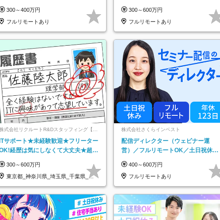
インセンティブ支給/平均年齢33歳
祝休み*残業少なめ*在宅勤務手当あ
300～400万円
300～600万円
フルリモートあり
フルリモートあり
株式会社リクルートR&Dスタッフィング【リ
株式会社さくらインベスト
クルートグループ】
ITサポート★未経験歓迎★フリーター
配信ディレクター（ウェビナー運
OK!経歴は気にしなくて大丈夫★超大
営）／フルリモートOK／土日祝休み
手リクルートグループの正社員/sg
／年休123日／年収600万円可
300～600万円
400～600万円
東京都_神奈川県_埼玉県_千葉県_大
フルリモートあり
阪府…