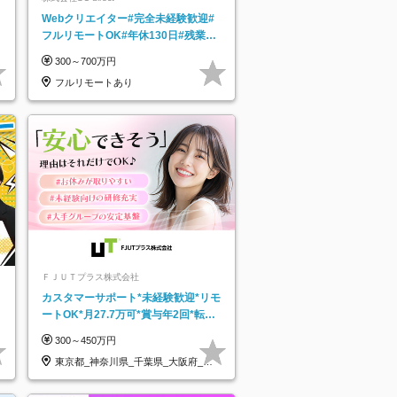
Webクリエイター#完全未経験歓迎#
フルリモートOK#年休130日#残業月
5h以下#全国募集#最大1年の研修
300～700万円
フルリモートあり
ＦＪＵＴプラス株式会社
カスタマーサポート*未経験歓迎*リモ
ートOK*月27.7万可*賞与年2回*転勤
なし*連休OK/ZE010232
300～450万円
東京都_神奈川県_千葉県_大阪府_愛
知県…