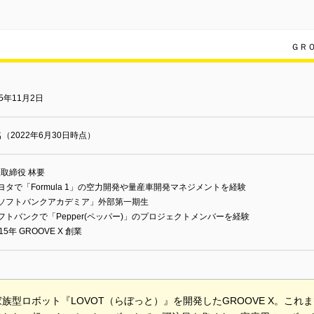
ＧＲ
15年11月2日
名（2022年6月30日時点）
取締役 林要
ヨタで「Formula 1」の空力開発や量産車開発マネジメントを経験
「ソフトバンクアカデミア」外部第一期生
フトバンクで「Pepper(ペッパー)」のプロジェクトメンバーを経験
015年 GROOVE X 創業
族型ロボット『LOVOT（らぼっと）』を開発したGROOVE X。こ