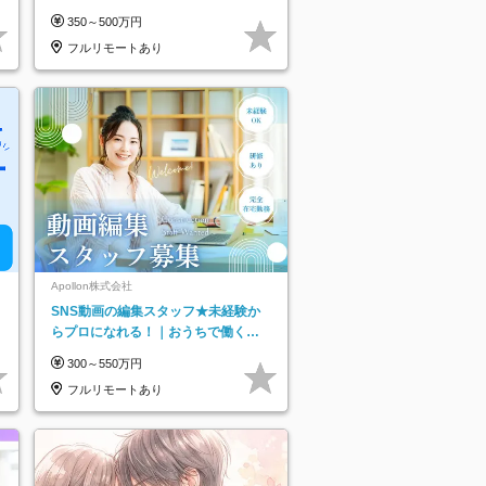
り
なし＊月給26万円以上
350～500万円
フルリモートあり
Apollon株式会社
SNS動画の編集スタッフ★未経験か
らプロになれる！｜おうちで働くフ
ルリモート｜残業ゼロで18時退勤◎
300～550万円
フルリモートあり