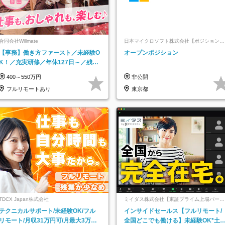
合同会社Willmate
日本マイクロソフト株式会社【ポジションマ
ッチ登録】
【事務】働き方ファースト／未経験O
オープンポジション
K！／充実研修／年休127日～／残業
なし／平均20代／リモートOK
400～550万円
非公開
フルリモートあり
東京都
TDCX Japan株式会社
ミイダス株式会社【東証プライム上場パーソ
ルグループ】
テクニカルサポート/未経験OK/フル
インサイドセールス【フルリモート/
リモート/月収31万円可/月最大3万の
全国どこでも働ける】未経験OK*土