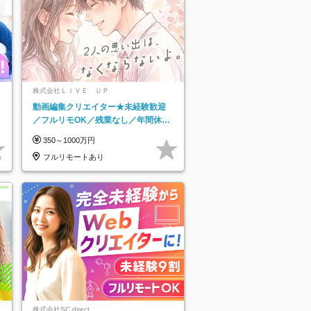
株式会社ＬＩＶＥ ＵＰ
動画編集クリエイター★未経験歓迎
／フルリモOK／残業なし／年間休日
125日／髪・服・ネイル自由／研修充
350～1000万円
実で安心
フルリモートあり
株式会社SC direct