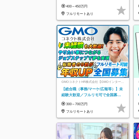
み*残業ほぼなし*育児中社員8割以上
400～450万円
フルリモートあり
GMOコネクトHR株式会社【GMOインターネ
ットグループ】
【総合職（事務/マーケ/広報等）】未
経験大歓迎／フルリモ可で全国募
集！年収アップ多数★年休最大130日
300～700万円
★
フルリモートあり