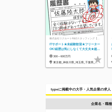
株式会社リクルートR&Dスタッフィング【リ
クルートグループ】
ITサポート★未経験歓迎★フリーター
OK!経歴は気にしなくて大丈夫★超大
手リクルートグループの正社員/sg
300～600万円
東京都_神奈川県_埼玉県_千葉県_大
阪府…
typeに掲載中の大手・人気企業の求人
企業名・職種