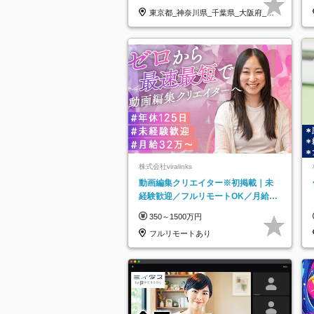
東京都_神奈川県_千葉県_大阪府_愛
知県…
株式会社viralinks
動画編集クリエイター※初掲載｜未
経験歓迎／フルリモートOK／月給32
万＋賞与
350～1500万円
フルリモートあり