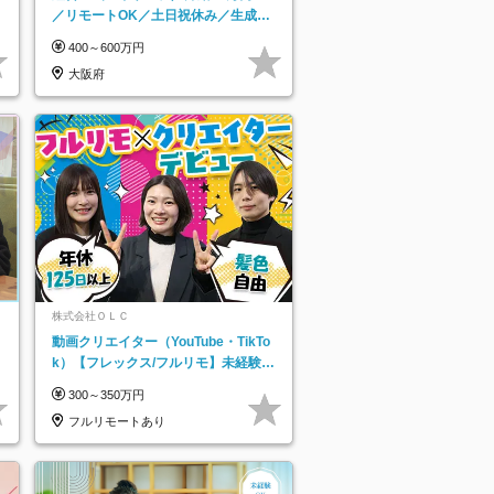
／リモートOK／土日祝休み／生成AI
を活用できる方歓迎
400～600万円
大阪府
株式会社ＯＬＣ
動画クリエイター（YouTube・TikTo
k）【フレックス/フルリモ】未経験O
K｜Web研修1年間｜副業OK
300～350万円
フルリモートあり