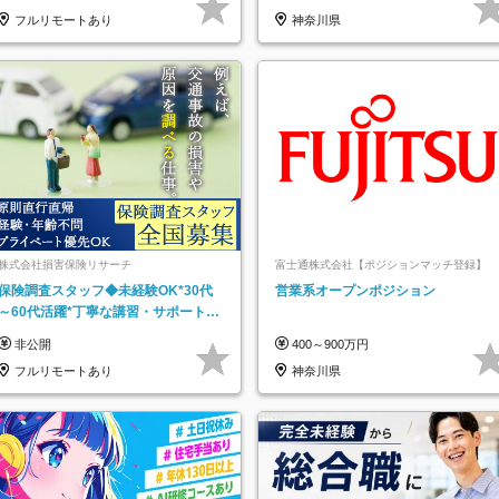
フルリモートあり
神奈川県
株式会社損害保険リサーチ
富士通株式会社【ポジションマッチ登録】
保険調査スタッフ◆未経験OK*30代
営業系オープンポジション
～60代活躍*丁寧な講習・サポートあ
り*原則直行直帰／全国募集・業務委
非公開
400～900万円
託
フルリモートあり
神奈川県