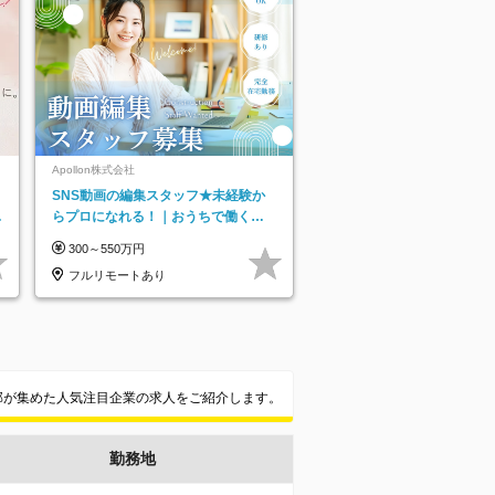
Apollon株式会社
SNS動画の編集スタッフ★未経験か
リ
らプロになれる！｜おうちで働くフ
ルリモート｜残業ゼロで18時退勤◎
300～550万円
フルリモートあり
集部が集めた人気注目企業の求人をご紹介します。
勤務地