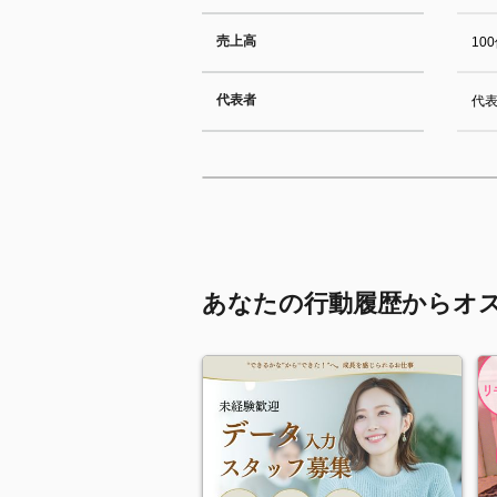
売上高
10
代表者
代
あなたの行動履歴からオ