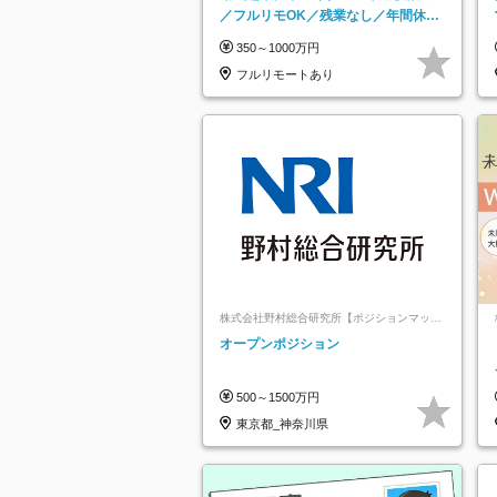
／フルリモOK／残業なし／年間休日
125日／髪・服・ネイル自由／研修充
350～1000万円
実で安心
フルリモートあり
株式会社野村総合研究所【ポジションマッチ
登録】
オープンポジション
500～1500万円
東京都_神奈川県