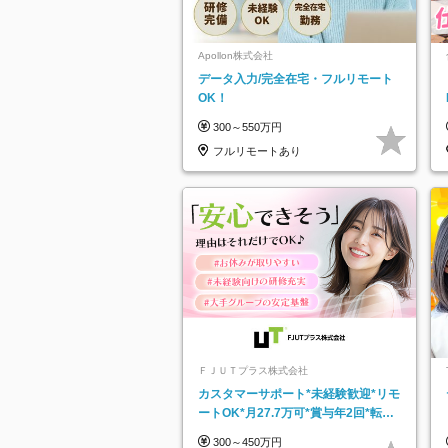
Apollon株式会社
データ入力/完全在宅・フルリモート
OK！
300～550万円
フルリモートあり
ＦＪＵＴプラス株式会社
カスタマーサポート*未経験歓迎*リモ
ートOK*月27.7万可*賞与年2回*転勤
なし*連休OK/ZE010232
300～450万円