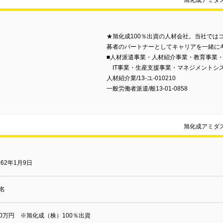
旭化成アミダ
★旭化成100％出資の人材会社。当社では
募者のパートナーとしてキャリアを一緒に
■人材派遣事業・人材紹介事業・教育事業
IT事業・生産支援事業・マネジメントシ
人材紹介業/13-ユ-010210
一般労働者派遣/般13-01-0858
旭化成アミダ
62年1月9日
0名
00万円 ※旭化成（株）100％出資