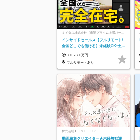
ミイダス株式会社【東証プライム上場パーソ
ルグループ】
インサイドセールス【フルリモート/
全国どこでも働ける】未経験OK*土日
祝休み*残業少なめ*在宅勤務手当あり
300～600万円
フルリモートあり
株式会社ＬＩＶＥ ＵＰ
動画編集クリエイター★未経験歓迎