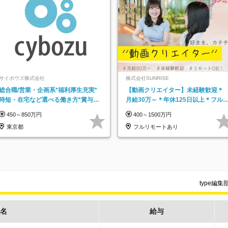
サイボウズ株式会社
株式会社SUNRISE
総合職/営業・企画系*福利厚生充実*
【動画クリエイター】未経験歓迎＊
時短・在宅など選べる働き方*賞与年
月給30万～＊年休125日以上＊フル
2回
モ・フルフレックス◆10名の採用が
450～850万円
400～1500万円
決定◆
東京都
フルリモートあり
type編
名
給与