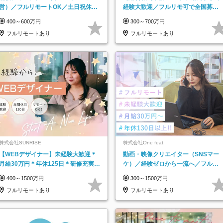
営）／フルリモートOK／土日祝休み
経験大歓迎／フルリモ可で全国募
／年休123日／年収600万円可
集！年収アップ多数★年休最大130日
400～600万円
300～700万円
★
フルリモートあり
フルリモートあり
株式会社SUNRISE
株式会社One feat.
【WEBデザイナー】未経験大歓迎＊
動画・映像クリエイター（SNSマー
月給30万円＊年休125日＊研修充実＊
ケ）／経験ゼロから一流へ／フルリ
フルリモ＊フルフレックス＊
モートOK／月給30万円～／年休130
400～1500万円
300～1500万円
日以上
フルリモートあり
フルリモートあり