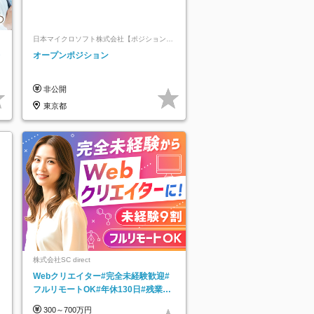
日本マイクロソフト株式会社【ポジションマ
ッチ登録】
レ
オープンポジション
非公開
東京都
株式会社SC direct
Webクリエイター#完全未経験歓迎#
フルリモートOK#年休130日#残業月
5h以下#全国募集#最大1年の研修
300～700万円