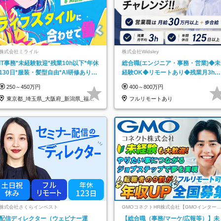
株式会社ミライル
株式会社Widsley
IT事務*未経験歓迎*残業10h以下*年休
総合職(エンジニア・事務・営業)◆未
130日*服装・髪型自由*AI研修あり*
経験OK◆リモートあり◆残業月3h◆
住宅手当あり*転勤なし
服装髪型自由
250～450万円
400～800万円
東京都_埼玉県_大阪府_新潟県_福岡
フルリモートあり
県
株式会社さくらインベスト
GMOコネクトHR株式会社【GMOインター
ットグループ】
配信ディレクター（ウェビナー運
【総合職（事務/マーケ/広報等）】未