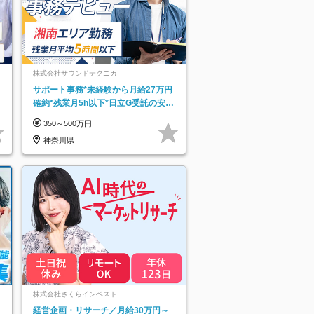
株式会社サウンドテクニカ
サポート事務*未経験から月給27万円
確約*残業月5h以下*日立G受託の安定
基盤*湘南エリア勤務
350～500万円
神奈川県
ネ
株式会社さくらインベスト
経営企画・リサーチ／月給30万円～