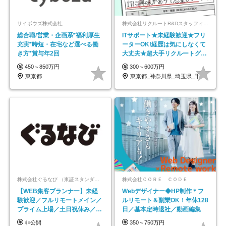
サイボウズ株式会社
株式会社リクルートR&Dスタッフィング【リクルートグループ】
総合職/営業・企画系*福利厚生
ITサポート★未経験歓迎★フリ
充実*時短・在宅など選べる働
ーターOK!経歴は気にしなくて
き方*賞与年2回
大丈夫★超大手リクルートグル
ープの正社員/sg
450～850万円
300～600万円
東京都
東京都_神奈川県_埼玉県_千葉県_大阪府…
株式会社ぐるなび （東証スタンダード上場）
株式会社ＣＯＲＥ ＣＯＤＥ
【WEB集客プランナー】未経
Webデザイナー◆HP制作＊フ
験歓迎／フルリモートメイン／
ルリモート＆副業OK！年休128
プライム上場／土日祝休み／東
日／基本定時退社／動画編集
京・大阪・名古屋
非公開
350～750万円