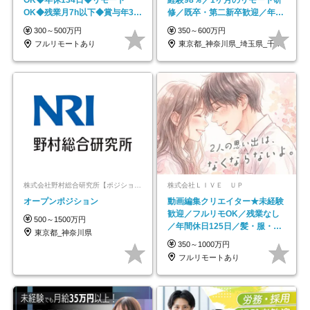
OK◆年休134日◆リモート
経験98％／1ヶ月のリモート研
OK◆残業月7h以下◆賞与年3回
修／既卒・第二新卒歓迎／年間
◆5年目まで必ず昇給
休日123日/OW
300～500万円
350～600万円
フルリモートあり
東京都_神奈川県_埼玉県_千葉県_大阪府…
株式会社野村総合研究所【ポジションマッチ登録】
株式会社ＬＩＶＥ ＵＰ
オープンポジション
動画編集クリエイター★未経験
歓迎／フルリモOK／残業なし
500～1500万円
／年間休日125日／髪・服・ネ
東京都_神奈川県
イル自由／研修充実で安心
350～1000万円
フルリモートあり