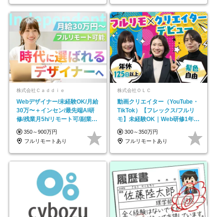
株式会社Ｃａｄｄｉｅ
株式会社ＯＬＣ
Webデザイナー/未経験OK/月給
動画クリエイター（YouTube・
30万〜＋インセン/最先端AI研
TikTok）【フレックス/フルリ
修/残業月5h/リモート可/副業
モ】未経験OK｜Web研修1年間
OK
｜副業OK
350～900万円
300～350万円
フルリモートあり
フルリモートあり