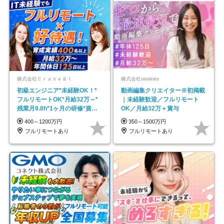
株式会社Ｃｒａｎｅ＆Ｉ
株式会社viralinks
初級エンジニア*未経験OK！*
動画編集クリエイター※初掲載
フルリモートOK*月給32万～*
｜未経験歓迎／フルリモート
残業月9.8h*1ヶ月の研修*資格
OK／月給32万＋賞与
取得率100％
400～1200万円
350～1500万円
フルリモートあり
フルリモートあり