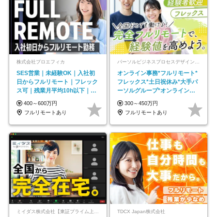
株式会社プロエフィカ
パーソルビジネスプロセスデザイン株式会社 事業開発本部
SES営業｜未経験OK｜入社初
オンライン事務*フルリモート*
日からフルリモート｜フレック
フレックス*土日祝休み*大手パ
ス可｜残業月平均10h以下｜事
ーソルグループ*オンライン面
業立ち上げメンバー
接*30～40代活躍中
400～600万円
300～450万円
フルリモートあり
フルリモートあり
ミイダス株式会社【東証プライム上場パーソルグループ】
TDCX Japan株式会社