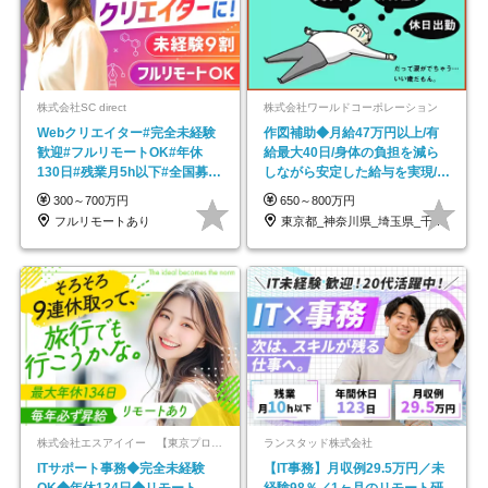
株式会社SC direct
株式会社ワールドコーポレーション
Webクリエイター#完全未経験
作図補助◆月給47万円以上/有
歓迎#フルリモートOK#年休
給最大40日/身体の負担を減ら
130日#残業月5h以下#全国募集
しながら安定した給与を実現/転
#最大1年の研修
勤なし/p10
300～700万円
650～800万円
フルリモートあり
東京都_神奈川県_埼玉県_千葉県_大阪府…
株式会社エスアイイー 【東京プロマーケット上場】
ランスタッド株式会社
ITサポート事務◆完全未経験
【IT事務】月収例29.5万円／未