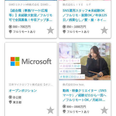
GMOコネクトHR株式会社【GMOインターネットグループ】
株式会社ＬＩＶＥ ＵＰ
【総合職（事務/マーケ/広報
SNS運用スタッフ★未経験OK
等）】未経験大歓迎／フルリモ
／フルリモ・副業OK／年休125
可で全国募集！年収アップ多数
日／残業なし／髪・服・ネイ
★年休最大130日★
ル・ピアス自由
300～700万円
350～1000万円
フルリモートあり
フルリモートあり
日本マイクロソフト株式会社【ポジションマッチ登録】
株式会社One feat.
オープンポジション
動画・映像クリエイター（SNS
マーケ）／経験ゼロから一流へ
非公開
／フルリモートOK／月給30万
東京都
円～／年休130日以上
300～1500万円
フルリモートあり