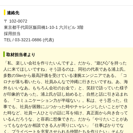
連絡先
〒 102-0072
東京都千代田区飯田橋1-10-1 六川ビル 3階
採用担当
TEL / 03-3221-0886 (代表)
取材担当者より
「私、楽しい会社を作りたいんですよ。だから、“遊び心”を持った
人に来てほしいですね」そう語るのは、同社の代表である浦上氏。
多数のSlerから最高評価を受けている凄腕エンジニアである。「コ
ロナが落ち着いたら、社員みんなで沖縄に行きたいですね。あ、海
外もいいなあ。もちろん会社のお金で」と、笑顔で語っていた様子
が印象的であった。浦上氏が話し始めると、自然と話に引き込まれ
る。『コミュニケーション力が半端ない』。私は、そう思った。仕
事でも、社員が困難にぶつかった時やチャレンジしたいことができ
た時など、社員一人ひとりの話に耳を傾け、真正面から向き合って
いるんだろうな、と容易に想像できた。だから「やりたいことがあ
ってもなかなか相談できる人が周りにいない」「仕事ばかりでな
く、プライベートを充実させられる仲間たちを作りたい」そんな