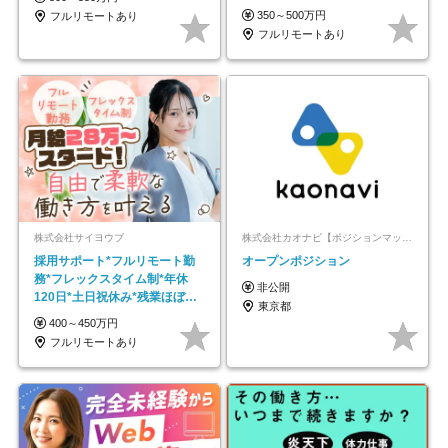
以上
350～500万円
フルリモートあり
フルリモートあり
株式会社サイヨウブ
株式会社カオナビ【ポジションマッチ登録】
採用サポート*フルリモート勤
オープンポジション
務*フレックスタイム制*年休
非公開
120日*土日祝休み*残業ほぼな
東京都
し*育児中社員8割以上
400～450万円
フルリモートあり