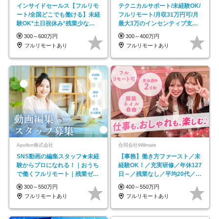
インサイドセールス【フルリモ
テクニカルサポート/未経験OK/
ート/全国どこでも働ける】未経
フルリモート/月収31万円可/月
験OK*土日祝休み*残業少なめ*
最大3万のインセンティブ支給/
在宅勤務手当あり
平均年齢33歳
300～600万円
300～400万円
フルリモートあり
フルリモートあり
Apollon株式会社
合同会社Willmate
SNS動画の編集スタッフ★未経
【事務】働き方ファースト／未
験からプロになれる！｜おうち
経験OK！／充実研修／年休127
で働くフルリモート｜残業ゼロ
日～／残業なし／平均20代／リ
で18時退勤◎
モートOK
300～550万円
400～550万円
フルリモートあり
フルリモートあり