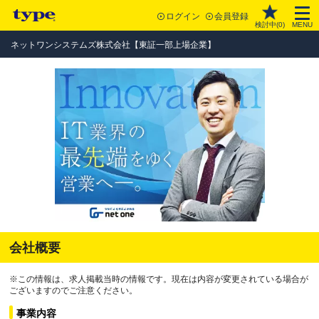
ログイン
会員登録
検討中(
0
)
MENU
ネットワンシステムズ株式会社【東証一部上場企業】
会社概要
※この情報は、求人掲載当時の情報です。現在は内容が変更されている場合が
ございますのでご注意ください。
事業内容