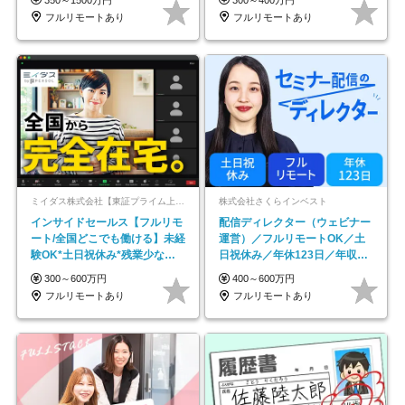
フルリモートあり
フルリモートあり
ミイダス株式会社【東証プライム上場パーソルグループ】
株式会社さくらインベスト
インサイドセールス【フルリモ
配信ディレクター（ウェビナー
ート/全国どこでも働ける】未経
運営）／フルリモートOK／土
験OK*土日祝休み*残業少なめ*
日祝休み／年休123日／年収
在宅勤務手当あり
600万円可
300～600万円
400～600万円
フルリモートあり
フルリモートあり