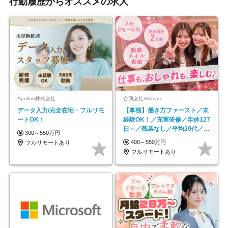
行動履歴からオススメの求人
Apollon株式会社
合同会社Willmate
データ入力/完全在宅・フルリモ
【事務】働き方ファースト／未
ートOK！
経験OK！／充実研修／年休127
日～／残業なし／平均20代／リ
300～550万円
モートOK
400～550万円
フルリモートあり
フルリモートあり