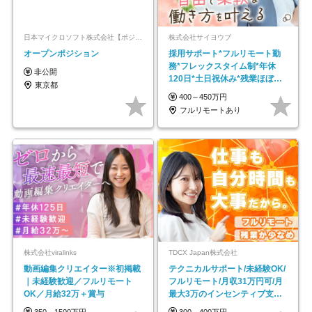
日本マイクロソフト株式会社【ポジションマッチ登録】
株式会社サイヨウブ
オープンポジション
採用サポート*フルリモート勤
務*フレックスタイム制*年休
非公開
120日*土日祝休み*残業ほぼな
東京都
し*育児中社員8割以上
400～450万円
フルリモートあり
株式会社viralinks
TDCX Japan株式会社
動画編集クリエイター※初掲載
テクニカルサポート/未経験OK/
｜未経験歓迎／フルリモート
フルリモート/月収31万円可/月
OK／月給32万＋賞与
最大3万のインセンティブ支給/
平均年齢33歳
350～1500万円
300～400万円