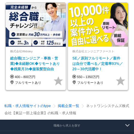
株式会社Widsley
株式会社エンジニアファースト
総合職(エンジニア・事務・営
SE／原則フルリモート／案件
業)◆未経験OK◆リモートあり
は自分で選べる／定着率93%／
◆残業月3h◆服装髪型自由
20～30代活躍中！
400～800万円
550～1350万円
フルリモートあり
フルリモートあり
転職・求人情報サイトのtype
掲載企業一覧
ネットワンシステムズ株式
会社【東証一部上場企業】の転職・求人情報
職種から求人を探す