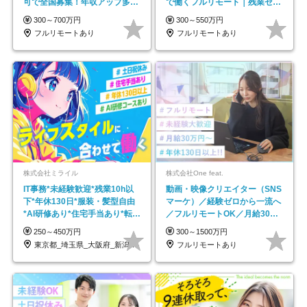
可で全国募集！年収アップ多数
で働くフルリモート｜残業ゼロ
★年休最大130日★
で18時退勤◎
300～700万円
300～550万円
フルリモートあり
フルリモートあり
株式会社ミライル
株式会社One feat.
IT事務*未経験歓迎*残業10h以
動画・映像クリエイター（SNS
下*年休130日*服装・髪型自由
マーケ）／経験ゼロから一流へ
*AI研修あり*住宅手当あり*転勤
／フルリモートOK／月給30万
なし
円～／年休130日以上
250～450万円
300～1500万円
東京都_埼玉県_大阪府_新潟県_福岡県
フルリモートあり