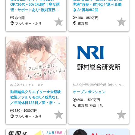
OK*30代～60代活躍*丁寧な講
充実*時短・在宅など選べる働
習・サポートあり*原則直行直
き方*賞与年2回
帰／全国募集・業務委託
非公開
450～850万円
フルリモートあり
東京都
株式会社ＬＩＶＥ ＵＰ
株式会社野村総合研究所【ポジションマッチ登録】
動画編集クリエイター★未経験
オープンポジション
歓迎／フルリモOK／残業なし
500～1500万円
／年間休日125日／髪・服・ネ
東京都_神奈川県
イル自由／研修充実で安心
350～1000万円
フルリモートあり