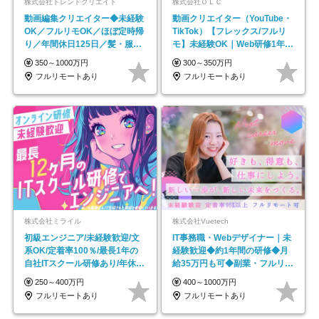
株式会社トレンドクリエイト
株式会社ＯＬＣ
動画編集クリエイター◆未経験
動画クリエイター（YouTube・
OK／フルリモOK／ほぼ定時帰
TikTok）【フレックス/フルリ
り／年間休日125日／髪・服・
モ】未経験OK｜Web研修1年間
ネイル自由／副業OK
｜副業OK
350～1000万円
300～350万円
フルリモートあり
フルリモートあり
株式会社ミライル
株式会社Vuetech
初級エンジニア/未経験歓迎/文
IT事務職・Webデザイナー｜未
系OK/定着率100％/最長1年の
経験歓迎◆約1年間の研修◆月
自社ITスクール研修あり/年休
給35万円も可◆副業・フルリモ
130日
ート可◆年休126日
250～400万円
400～1000万円
フルリモートあり
フルリモートあり