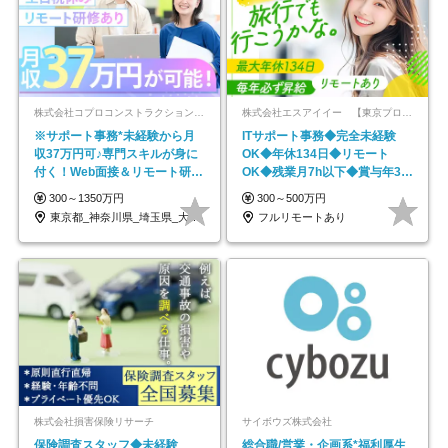
株式会社コプロコンストラクション【東証プライム上場コプロ・ホールディングス子会社】
株式会社エスアイイー 【東京プロマーケット上場】
※サポート事務*未経験から月
ITサポート事務◆完全未経験
収37万円可♪専門スキルが身に
OK◆年休134日◆リモート
付く！Web面接＆リモート研修
OK◆残業月7h以下◆賞与年3回
も充実♪/a
◆5年目まで必ず昇給
300～1350万円
300～500万円
東京都_神奈川県_埼玉県_大阪府_愛知県…
フルリモートあり
株式会社損害保険リサーチ
サイボウズ株式会社
保険調査スタッフ◆未経験
総合職/営業・企画系*福利厚生