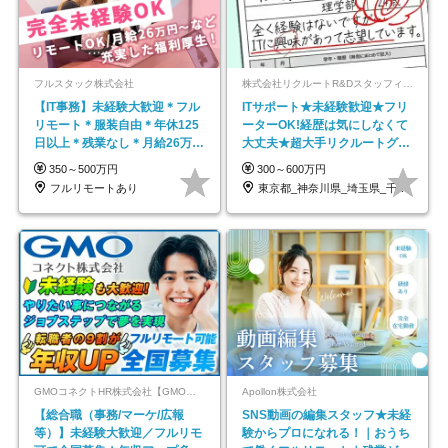
フルスタック株式会社
株式会社リクルートR&Dスタッフィング【リクルートグループ】
【IT事務】未経験大歓迎＊フル
ITサポート★未経験歓迎★フリ
リモート＊服装自由＊年休125
ーターOK!経歴は気にしなくて
日以上＊残業なし＊月給26万円
大丈夫★超大手リクルートグル
以上
ープの正社員/sg
350～500万円
300～600万円
フルリモートあり
東京都_神奈川県_埼玉県_千葉県_大阪府…
GMOコネクトHR株式会社【GMOインターネットグループ】
Apollon株式会社
【総合職（事務/マーケ/広報
SNS動画の編集スタッフ★未経
等）】未経験大歓迎／フルリモ
験からプロになれる！｜おうち