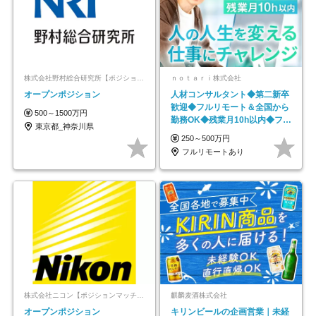
株式会社野村総合研究所【ポジションマッチ登録】
ｎｏｔａｒｉ株式会社
オープンポジション
人材コンサルタント◆第二新卒
歓迎◆フルリモート＆全国から
500～1500万円
勤務OK◆残業月10h以内◆フレ
東京都_神奈川県
ックス制
250～500万円
フルリモートあり
株式会社ニコン【ポジションマッチ登録】
麒麟麦酒株式会社
オープンポジション
キリンビールの企画営業｜未経