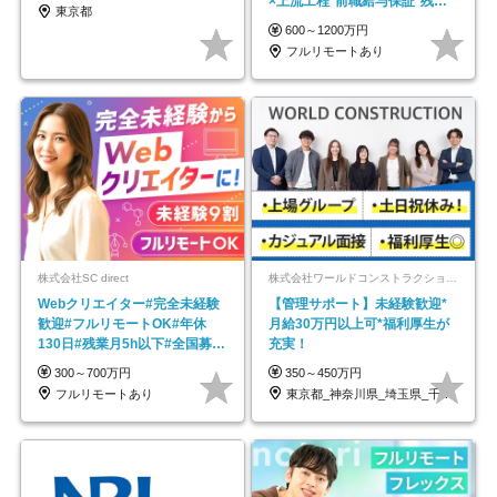
×上流工程*前職給与保証*残業
東京都
月9.8h
600～1200万円
フルリモートあり
株式会社SC direct
株式会社ワールドコンストラクション 【東証一部】 (ワールドホールディングス・グループ)
Webクリエイター#完全未経験
【管理サポート】未経験歓迎*
歓迎#フルリモートOK#年休
月給30万円以上可*福利厚生が
130日#残業月5h以下#全国募集
充実！
#最大1年の研修
300～700万円
350～450万円
フルリモートあり
東京都_神奈川県_埼玉県_千葉県_大阪府…