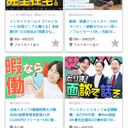
ミイダス株式会社【東証プライム上場パーソルグループ】
株式会社One feat.
インサイドセールス【フルリモ
動画・映像クリエイター（SNS
ート/全国どこでも働ける】未経
マーケ）／経験ゼロから一流へ
験OK*土日祝休み*残業少なめ*
／フルリモートOK／月給30万
在宅勤務手当あり
円～／年休130日以上
300～600万円
300～1500万円
フルリモートあり
フルリモートあり
株式会社ＳＧＭ
株式会社ワールドコーポレーション 採用事業部【上場グループ】
点検スタッフ#勤務時間＆日数
アシスタントスタッフ★志望動
自由#副業希望者歓迎#1件
機・自己PR不要。◆Web面談
13,000円#フリーターOK#資格
OK◆完全週休2日◆年収700万
スキル不要
円可/p13
非公開
350～600万円