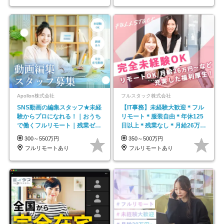
Apollon株式会社
フルスタック株式会社
SNS動画の編集スタッフ★未経
【IT事務】未経験大歓迎＊フル
験からプロになれる！｜おうち
リモート＊服装自由＊年休125
で働くフルリモート｜残業ゼロ
日以上＊残業なし＊月給26万円
で18時退勤◎
以上
300～550万円
350～500万円
フルリモートあり
フルリモートあり