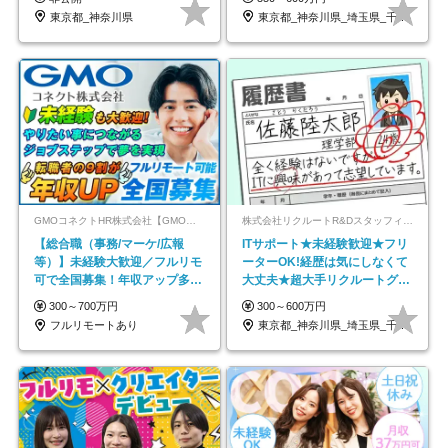
東京都_神奈川県
東京都_神奈川県_埼玉県_千葉県_大阪府…
GMOコネクトHR株式会社【GMOインターネットグループ】
株式会社リクルートR&Dスタッフィング【リクルートグループ】
【総合職（事務/マーケ/広報
ITサポート★未経験歓迎★フリ
等）】未経験大歓迎／フルリモ
ーターOK!経歴は気にしなくて
可で全国募集！年収アップ多数
大丈夫★超大手リクルートグル
★年休最大130日★
ープの正社員/sg
300～700万円
300～600万円
フルリモートあり
東京都_神奈川県_埼玉県_千葉県_大阪府…