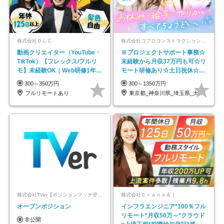
株式会社ＯＬＣ
株式会社コプロコンストラクション【東証プライム上場コプロ・ホールディングス子会社】
動画クリエイター（YouTube・
※プロジェクトサポート事務☆
TikTok）【フレックス/フルリ
未経験から月収37万円も可☆リ
モ】未経験OK｜Web研修1年間
モート研修あり☆土日祝休☆20
｜副業OK
代～30代活躍/b
300～350万円
300～1350万円
フルリモートあり
東京都_神奈川県_埼玉県_大阪府_愛知県…
株式会社TVer【ポジションマッチ登録】
株式会社Ｃｒａｎｅ＆Ｉ
オープンポジション
インフラエンジニア*100％フル
リモート*月収50万～*クラウド
非公開