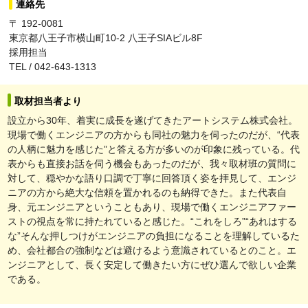
連絡先
〒 192-0081
東京都八王子市横山町10-2 八王子SIAビル8F
採用担当
TEL / 042-643-1313
取材担当者より
設立から30年、着実に成長を遂げてきたアートシステム株式会社。
現場で働くエンジニアの方からも同社の魅力を伺ったのだが、“代表
の人柄に魅力を感じた”と答える方が多いのが印象に残っている。代
表からも直接お話を伺う機会もあったのだが、我々取材班の質問に
対して、穏やかな語り口調で丁寧に回答頂く姿を拝見して、エンジ
ニアの方から絶大な信頼を置かれるのも納得できた。また代表自
身、元エンジニアということもあり、現場で働くエンジニアファー
ストの視点を常に持たれていると感じた。“これをしろ”“あれはする
な”そんな押しつけがエンジニアの負担になることを理解しているた
め、会社都合の強制などは避けるよう意識されているとのこと。エ
ンジニアとして、長く安定して働きたい方にぜひ選んで欲しい企業
である。