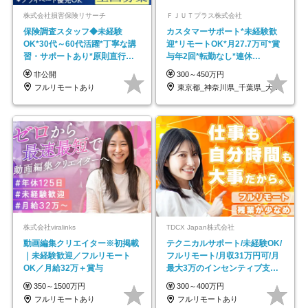
株式会社損害保険リサーチ
ＦＪＵＴプラス株式会社
保険調査スタッフ◆未経験
カスタマーサポート*未経験歓
OK*30代～60代活躍*丁寧な講
迎*リモートOK*月27.7万可*賞
習・サポートあり*原則直行直
与年2回*転勤なし*連休
帰／全国募集・業務委託
OK/ZE010232
非公開
300～450万円
フルリモートあり
東京都_神奈川県_千葉県_大阪府_愛知県…
株式会社viralinks
TDCX Japan株式会社
動画編集クリエイター※初掲載
テクニカルサポート/未経験OK/
｜未経験歓迎／フルリモート
フルリモート/月収31万円可/月
OK／月給32万＋賞与
最大3万のインセンティブ支給/
平均年齢33歳
350～1500万円
300～400万円
フルリモートあり
フルリモートあり