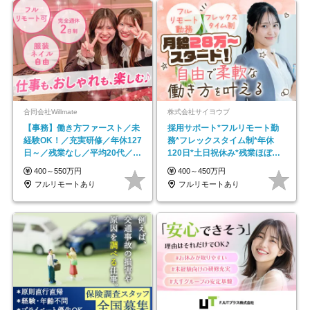
合同会社Willmate
株式会社サイヨウブ
【事務】働き方ファースト／未
採用サポート*フルリモート勤
経験OK！／充実研修／年休127
務*フレックスタイム制*年休
日～／残業なし／平均20代／リ
120日*土日祝休み*残業ほぼな
モートOK
し*育児中社員8割以上
400～550万円
400～450万円
フルリモートあり
フルリモートあり