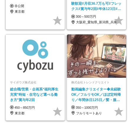
験歓迎#月収36.7万も可#フレッ
非公開
クス#賞与年2回#年休123日#完
東京都
全週休2日制
300～500万円
大阪府_愛知県_新潟県_兵庫県_福岡県
サイボウズ株式会社
株式会社トレンドクリエイト
総合職/営業・企画系*福利厚生
動画編集クリエイター◆未経験
充実*時短・在宅など選べる働
OK／フルリモOK／ほぼ定時帰
き方*賞与年2回
り／年間休日125日／髪・服・
ネイル自由／副業OK
450～850万円
350～1000万円
東京都
フルリモートあり