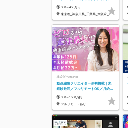
なし*連休OK/ZE010232
300～450万円
東京都_神奈川県_千葉県_大阪府_愛
知県…
株式会社viralinks
動画編集クリエイター※初掲載｜未
経験歓迎／フルリモートOK／月給32
万＋賞与
350～1500万円
フルリモートあり