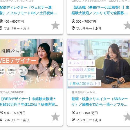
株式会社さくらインベスト
GMOコネクトHR株式会社【GMOインター
ットグループ】
配信ディレクター（ウェビナー運
【総合職（事務/マーケ/広報等）】未
営）／フルリモートOK／土日祝休み
経験大歓迎／フルリモ可で全国募
／年休123日／年収600万円可
集！年収アップ多数★年休最大130日
400～600万円
300～700万円
★
フルリモートあり
フルリモートあり
株式会社SUNRISE
株式会社One feat.
【WEBデザイナー】未経験大歓迎＊
動画・映像クリエイター（SNSマー
月給30万円＊年休125日＊研修充実＊
ケ）／経験ゼロから一流へ／フルリ
フルリモ＊フルフレックス＊
モートOK／月給30万円～／年休130
400～1500万円
300～1500万円
日以上
フルリモートあり
フルリモートあり