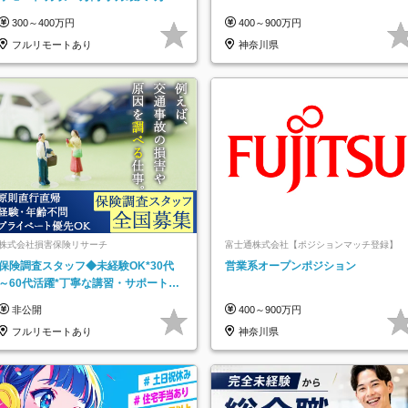
インセンティブ支給/平均年齢33歳
300～400万円
400～900万円
フルリモートあり
神奈川県
株式会社損害保険リサーチ
富士通株式会社【ポジションマッチ登録】
保険調査スタッフ◆未経験OK*30代
営業系オープンポジション
～60代活躍*丁寧な講習・サポートあ
り*原則直行直帰／全国募集・業務委
非公開
400～900万円
託
フルリモートあり
神奈川県