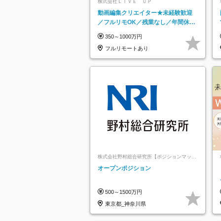
株式会社ＬＩＶＥ ＵＰ
動画編集クリエイター★未経験歓迎
／フルリモOK／残業なし／年間休日
125日／髪・服・ネイル自由／研修充
350～1000万円
実で安心
フルリモートあり
株式会社野村総合研究所【ポジションマッチ
登録】
オープンポジション
500～1500万円
東京都_神奈川県