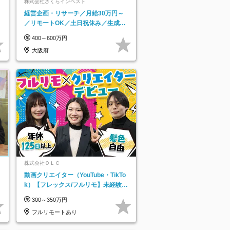
ネ
株式会社さくらインベスト
経営企画・リサーチ／月給30万円～
／リモートOK／土日祝休み／生成AI
を活用できる方歓迎
400～600万円
大阪府
株式会社ＯＬＣ
動画クリエイター（YouTube・TikTo
k）【フレックス/フルリモ】未経験O
K｜Web研修1年間｜副業OK
300～350万円
フルリモートあり