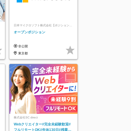
日本マイクロソフト株式会社【ポジションマ
ッチ登録】
レ
オープンポジション
非公開
東京都
株式会社SC direct
Webクリエイター#完全未経験歓迎#
フルリモートOK#年休130日#残業月