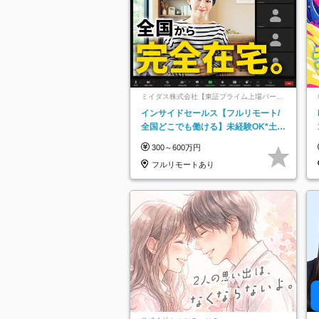
ミイダス株式会社【東証プライム上場パーソ
ルグループ】
インサイドセールス【フルリモート/
全国どこでも働ける】未経験OK*土日
祝休み*残業少なめ*在宅勤務手当あり
300～600万円
フルリモートあり