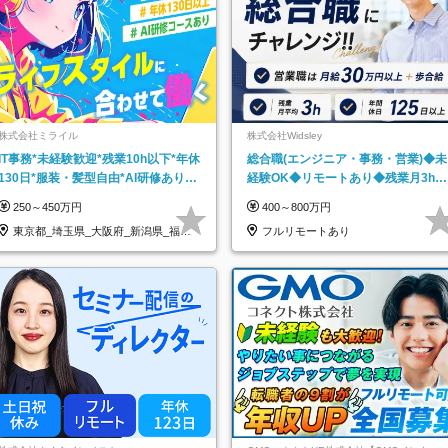
株式会社ミライル
株式会社Widsley
IT事務*未経験歓迎*残業10h以下*年休
総合職(エンジニア・事務・営業)◆未
130日*服装・髪型自由*AI研修あり*
経験OK◆リモートあり◆残業月3h◆
住宅手当あり*転勤なし
服装髪型自由
250～450万円
400～800万円
東京都_埼玉県_大阪府_新潟県_福岡
フルリモートあり
県