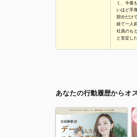
く、今後
いほど手
部分だけ
経て一人
社員のも
と安定し
あなたの行動履歴からオ