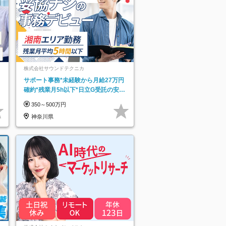
株式会社サウンドテクニカ
サポート事務*未経験から月給27万円
確約*残業月5h以下*日立G受託の安定
基盤*湘南エリア勤務
350～500万円
神奈川県