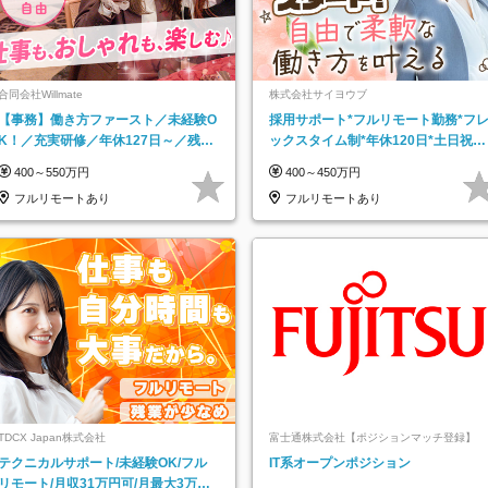
合同会社Willmate
株式会社サイヨウブ
【事務】働き方ファースト／未経験O
採用サポート*フルリモート勤務*フ
K！／充実研修／年休127日～／残業
ックスタイム制*年休120日*土日祝休
なし／平均20代／リモートOK
み*残業ほぼなし*育児中社員8割以上
400～550万円
400～450万円
フルリモートあり
フルリモートあり
TDCX Japan株式会社
富士通株式会社【ポジションマッチ登録】
テクニカルサポート/未経験OK/フル
IT系オープンポジション
リモート/月収31万円可/月最大3万の