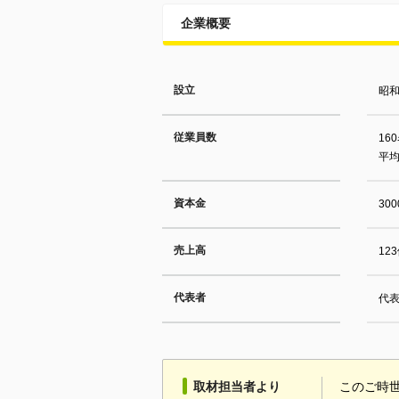
企業概要
設立
昭和
従業員数
16
平均
資本金
30
売上高
12
代表者
代表
取材担当者より
このご時