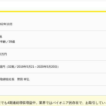
62年10月
0名
年齢／39歳
00万円
3億円（32期／2019年5月21～2020年5月20日）
取締役社長 野田 幸弘
世でも4期連続増収増益中。業界ではパイオニア的存在で、お取引してい