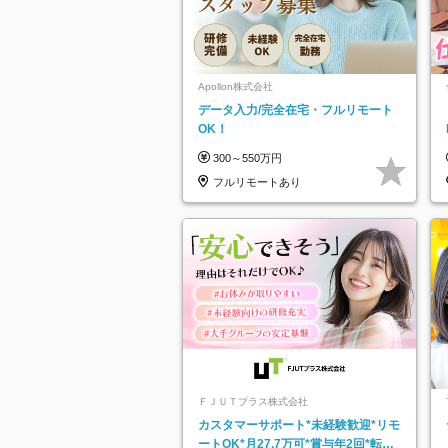
Apollon株式会社
データ入力/完全在宅・フルリモート
OK！
300～550万円
フルリモートあり
ＦＪＵＴプラス株式会社
カスタマーサポート*未経験歓迎*リモ
ートOK*月27.7万可*賞与年2回*転勤