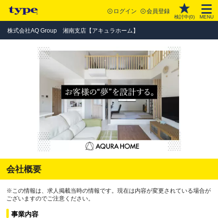
ログイン
会員登録
検討中(
0
)
MENU
株式会社AQ Group 湘南支店【アキュラホーム】
会社概要
※この情報は、求人掲載当時の情報です。現在は内容が変更されている場合が
ございますのでご注意ください。
事業内容