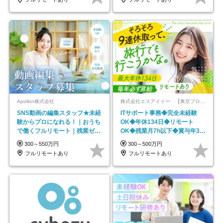
Apollon株式会社
株式会社エスアイイー 【東京プロマーケット上場】
SNS動画の編集スタッフ★未経
ITサポート事務◆完全未経験
験からプロになれる！｜おうち
OK◆年休134日◆リモート
で働くフルリモート｜残業ゼロ
OK◆残業月7h以下◆賞与年3回
で18時退勤◎
◆5年目まで必ず昇給
300～550万円
300～500万円
フルリモートあり
フルリモートあり