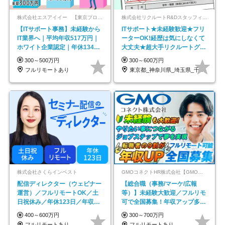
株式会社エスアイイー 【東京プロマーケット上場】
株式会社リクルートR&Dスタッフィング【リクルートグループ】
【ITサポート事務】未経験から
ITサポート★未経験歓迎★フリ
IT業界へ｜平均年収517万円｜
ーターOK!経歴は気にしなくて
ホワイト企業認定｜年休134日
大丈夫★超大手リクルートグル
｜リモートOK
ープの正社員/sg
300～500万円
300～600万円
フルリモートあり
東京都_神奈川県_埼玉県_千葉県_大阪府…
株式会社さくらインベスト
GMOコネクトHR株式会社【GMOインターネットグループ】
配信ディレクター（ウェビナー
【総合職（事務/マーケ/広報
運営）／フルリモートOK／土
等）】未経験大歓迎／フルリモ
日祝休み／年休123日／年収
可で全国募集！年収アップ多数
600万円可
★年休最大130日★
400～600万円
300～700万円
フルリモートあり
フルリモートあり