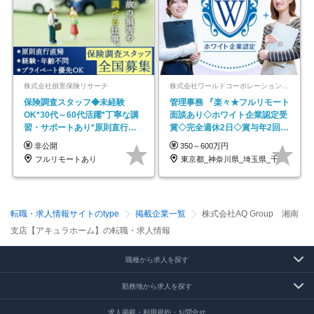
株式会社損害保険リサーチ
株式会社ワールドコーポレーション 採用事業部【上場グループ】
保険調査スタッフ◆未経験
管理事務 『楽々★フルリモート
OK*30代～60代活躍*丁寧な講
面談あり◇ホワイト企業認定受
習・サポートあり*原則直行直
賞◇完全週休2日◇賞与年2回
帰／全国募集・業務委託
/p13
非公開
350～600万円
フルリモートあり
東京都_神奈川県_埼玉県_千葉県_大阪府…
転職・求人情報サイトのtype
掲載企業一覧
株式会社AQ Group 湘南
支店【アキュラホーム】の転職・求人情報
職種から求人を探す
勤務地から求人を探す
求人掲載・利用規約・お問合せ