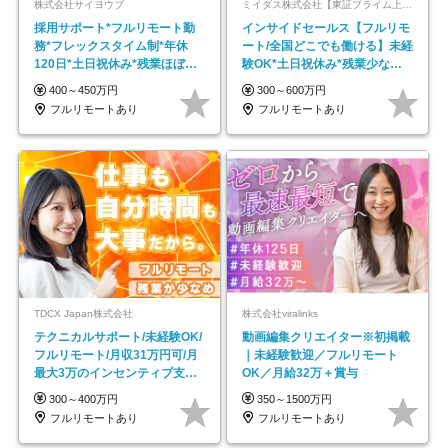
株式会社サイヨウブ
ミイダス株式会社【東証プライム上場パーソルグループ】
採用サポート*フルリモート勤
インサイドセールス【フルリモ
務*フレックスタイム制*年休
ート/全国どこでも働ける】未経
120日*土日祝休み*残業ほぼな
験OK*土日祝休み*残業少なめ*
し*育児中社員8割以上
在宅勤務手当あり
400～450万円
300～600万円
フルリモートあり
フルリモートあり
TDCX Japan株式会社
株式会社viralinks
テクニカルサポート/未経験OK/
動画編集クリエイター※初掲載
フルリモート/月収31万円可/月
｜未経験歓迎／フルリモート
最大3万のインセンティブ支給/
OK／月給32万＋賞与
平均年齢33歳
300～400万円
350～1500万円
フルリモートあり
フルリモートあり