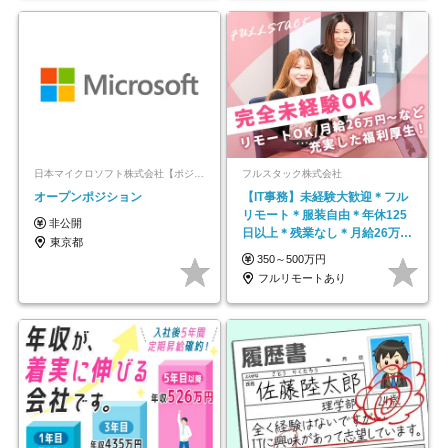
日本マイクロソフト株式会社【ポジションマッチ登録】
フルスタック株式会社
オープンポジション
【IT事務】未経験大歓迎＊フル
リモート＊服装自由＊年休125
非公開
日以上＊残業なし＊月給26万円
東京都
以上
350～500万円
フルリモートあり