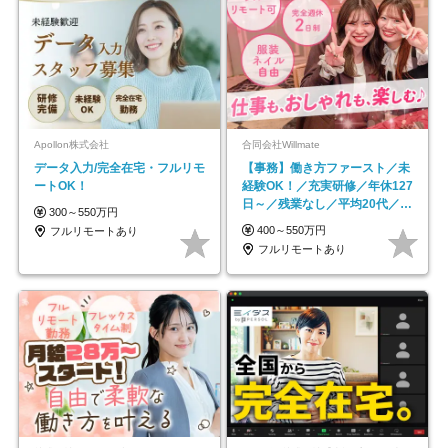
Apollon株式会社
合同会社Willmate
データ入力/完全在宅・フルリモ
【事務】働き方ファースト／未
ートOK！
経験OK！／充実研修／年休127
日～／残業なし／平均20代／リ
300～550万円
モートOK
400～550万円
フルリモートあり
フルリモートあり