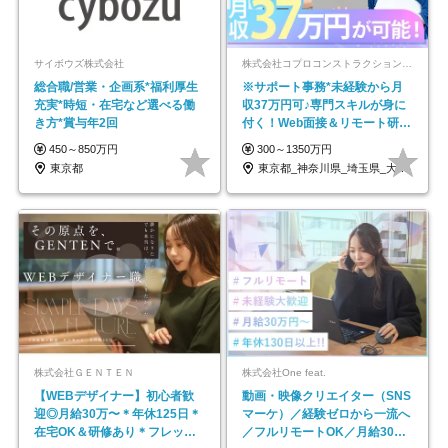
サイボウズ株式会社
株式会社コプロコンストラクション【東証プライム上場コプロ・ホールディングス子会社】
総合職/営業・企画系*福利厚生
※サポート事務*未経験から月
充実*時短・在宅など選べる働
収37万円可♪専門スキルが身に
き方*賞与年2回
付く！Web面接＆リモート研修
も充実♪/a
450～850万円
300～1350万円
東京都
東京都_神奈川県_埼玉県_大阪府_愛知県…
株式会社ＧＥＮＴＥＮ
株式会社One feat.
【WEBデザイナー】初⼼者歓
動画・映像クリエイター（SNS
迎◎⽉給30万〜＊年休125⽇＊
マーケ）／経験ゼロから一流へ
在宅OK＆研修あり＊フレック
／フルリモートOK／月給30万