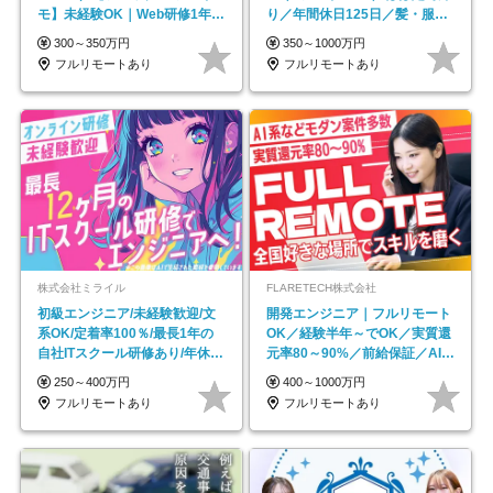
モ】未経験OK｜Web研修1年間
り／年間休日125日／髪・服・
｜副業OK
ネイル自由／副業OK
300～350万円
350～1000万円
フルリモートあり
フルリモートあり
株式会社ミライル
FLARETECH株式会社
初級エンジニア/未経験歓迎/文
開発エンジニア｜フルリモート
系OK/定着率100％/最長1年の
OK／経験半年～でOK／実質還
自社ITスクール研修あり/年休
元率80～90%／前給保証／AI系
130日
など最先端案件多数
250～400万円
400～1000万円
フルリモートあり
フルリモートあり