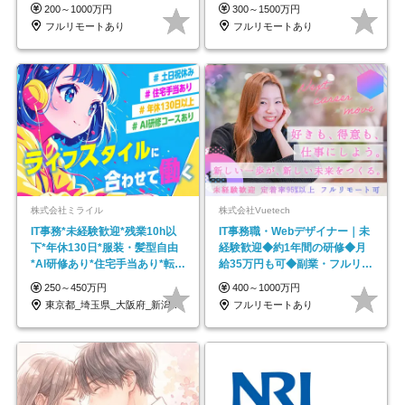
ス
円～／年休130日以上
200～1000万円
300～1500万円
フルリモートあり
フルリモートあり
株式会社ミライル
株式会社Vuetech
IT事務*未経験歓迎*残業10h以
IT事務職・Webデザイナー｜未
下*年休130日*服装・髪型自由
経験歓迎◆約1年間の研修◆月
*AI研修あり*住宅手当あり*転勤
給35万円も可◆副業・フルリモ
なし
ート可◆年休126日
250～450万円
400～1000万円
東京都_埼玉県_大阪府_新潟県_福岡県
フルリモートあり