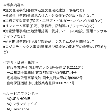
≪事業内容≫
■注文住宅事業(各種木造注文住宅の建設・販売など)
■分譲住宅事業(分譲地の仕入・分譲住宅の建設・販売など)
■工務店支援事業(FC店・工務店・ビルダーへノウハウ提供など)
■リフォーム事業(住宅、事務所、店舗等のリフォームなど)
■資産活用事業(土地活用提案、賃貸アパートの建設、運用コンサル
ティングなど)
■研究開発事業(住宅及び関連品、システムの研究開発など)
■ロジスティックス事業(建築及び構造物の部材等の販売及び流通な
ど)
≪許可・登録・免許≫
・建設事業許可 国土交通大臣 許可(特-1)第21113号
・一級建築士事務所 東京都知事登録第53714号
・宅地建物取引事業免許 国土交通大臣(4)第6982号
・住宅保証機構(株) 建設業者登録10007517号
≪サービスブランド≫
・AQURA HOME
・AQ フランチャイズ
・AQ Residence