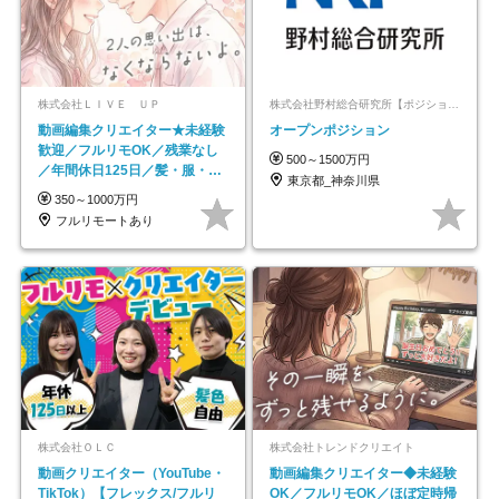
株式会社ＬＩＶＥ ＵＰ
株式会社野村総合研究所【ポジションマッチ登録】
動画編集クリエイター★未経験
オープンポジション
歓迎／フルリモOK／残業なし
500～1500万円
／年間休日125日／髪・服・ネ
東京都_神奈川県
イル自由／研修充実で安心
350～1000万円
フルリモートあり
株式会社ＯＬＣ
株式会社トレンドクリエイト
動画クリエイター（YouTube・
動画編集クリエイター◆未経験
TikTok）【フレックス/フルリ
OK／フルリモOK／ほぼ定時帰