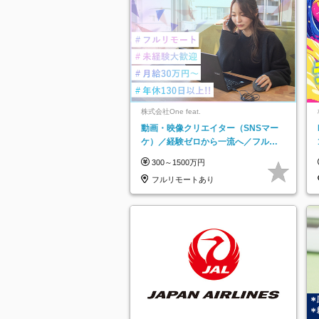
株式会社One feat.
動画・映像クリエイター（SNSマー
ケ）／経験ゼロから一流へ／フルリ
モートOK／月給30万円～／年休130
300～1500万円
日以上
フルリモートあり