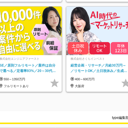
株式会社エンジニアファースト
株式会社さくらインベスト
SE／原則フルリモート／案件は自分
経営企画・リサーチ／月給30万円～
で選べる／定着率93%／20～30代活
／リモートOK／土日祝休み／生成AI
躍中！
を活用できる方歓迎
550～1350万円
400～600万円
フルリモートあり
大阪府
type編