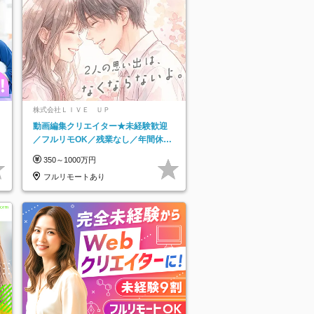
株式会社ＬＩＶＥ ＵＰ
動画編集クリエイター★未経験歓迎
／フルリモOK／残業なし／年間休日
125日／髪・服・ネイル自由／研修充
350～1000万円
実で安心
フルリモートあり