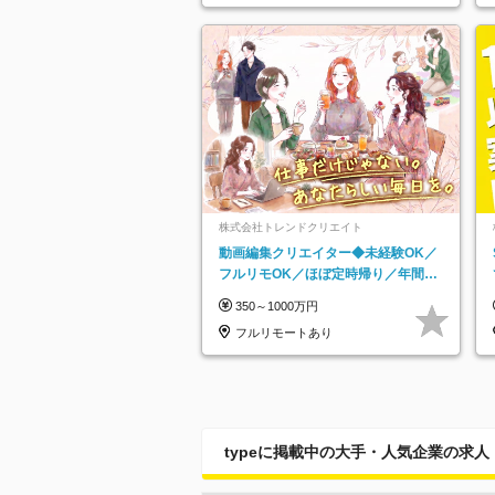
株式会社トレンドクリエイト
動画編集クリエイター◆未経験OK／
フルリモOK／ほぼ定時帰り／年間休
日125日／髪・服・ネイル自由／副業
350～1000万円
OK
フルリモートあり
typeに掲載中の大手・人気企業の求人