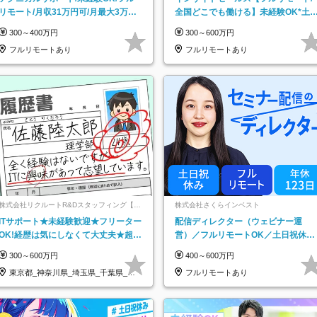
リモート/月収31万円可/月最大3万の
全国どこでも働ける】未経験OK*土
インセンティブ支給/平均年齢33歳
祝休み*残業少なめ*在宅勤務手当あ
300～400万円
300～600万円
フルリモートあり
フルリモートあり
株式会社リクルートR&Dスタッフィング【リ
株式会社さくらインベスト
クルートグループ】
ITサポート★未経験歓迎★フリーター
配信ディレクター（ウェビナー運
OK!経歴は気にしなくて大丈夫★超大
営）／フルリモートOK／土日祝休み
手リクルートグループの正社員/sg
／年休123日／年収600万円可
300～600万円
400～600万円
東京都_神奈川県_埼玉県_千葉県_大
フルリモートあり
阪府…