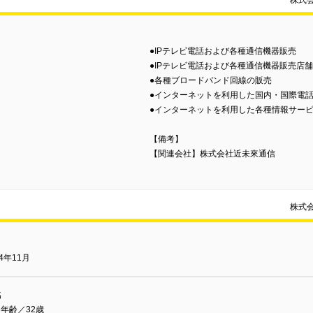
株式
●IPテレビ電話および各種通信機器販売
●IPテレビ電話および各種通信機器販売店
●各種ブロードバンド回線の販売
●インターネットを利用した国内・国際電
●インターネットを利用した各種情報サー
【備考】
【関連会社】株式会社近未來通信
株式
04年11月
名
年齢／32歳