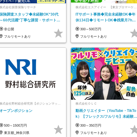
株式会社損害保険リサーチ
株式会社エスアイイー 【東京プロマーケッ
ト上場】
保険調査スタッフ◆未経験OK*30代
ITサポート事務◆完全未経験OK◆年
～60代活躍*丁寧な講習・サポートあ
休134日◆リモートOK◆残業月7h以
り*原則直行直帰／全国募集・業務委
下◆賞与年3回◆5年目まで必ず昇給
非公開
300～500万円
託
フルリモートあり
フルリモートあり
株式会社野村総合研究所【ポジションマッチ
株式会社ＯＬＣ
登録】
オープンポジション
動画クリエイター（YouTube・TikTo
k）【フレックス/フルリモ】未経験O
K｜Web研修1年間｜副業OK
500～1500万円
300～350万円
東京都_神奈川県
フルリモートあり