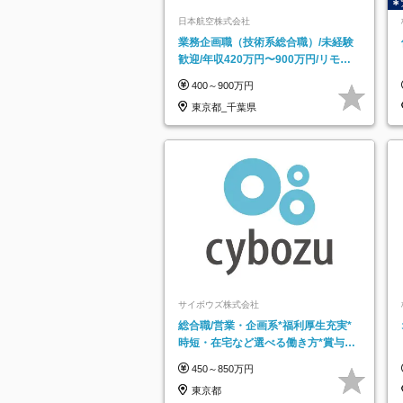
日本航空株式会社
業務企画職（技術系総合職）/未経験
歓迎/年収420万円〜900万円/リモー
トフレックス可
400～900万円
東京都_千葉県
サイボウズ株式会社
総合職/営業・企画系*福利厚生充実*
時短・在宅など選べる働き方*賞与年
2回
450～850万円
東京都