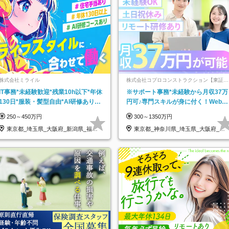
株式会社ミライル
株式会社コプロコンストラクション【東証プ
ライム上場コプロ・ホールディングス子会
IT事務*未経験歓迎*残業10h以下*年休
※サポート事務*未経験から月収37万
社】
130日*服装・髪型自由*AI研修あり*
円可♪専門スキルが身に付く！Web面
住宅手当あり*転勤なし
接＆リモート研修も充実♪/a
250～450万円
300～1350万円
東京都_埼玉県_大阪府_新潟県_福岡
東京都_神奈川県_埼玉県_大阪府_愛
県
知県…