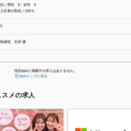
比／男性 6：女性 4
入社者の割合／100％
円
取締役 石井 優
現在typeに掲載中の求人はありません。
typeトップに戻る
ススメの求人