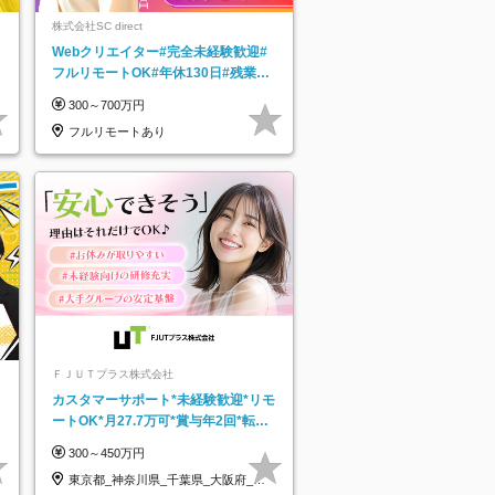
株式会社SC direct
Webクリエイター#完全未経験歓迎#
フルリモートOK#年休130日#残業月
5h以下#全国募集#最大1年の研修
300～700万円
フルリモートあり
ＦＪＵＴプラス株式会社
カスタマーサポート*未経験歓迎*リモ
ートOK*月27.7万可*賞与年2回*転勤
なし*連休OK/ZE010232
300～450万円
東京都_神奈川県_千葉県_大阪府_愛