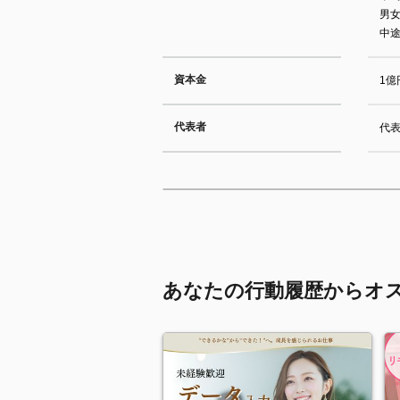
男女
中途
資本金
1億
代表者
代表
あなたの行動履歴からオ