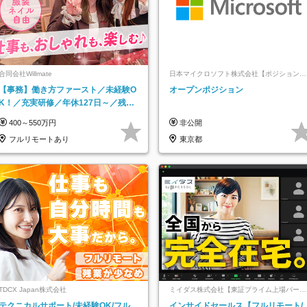
合同会社Willmate
日本マイクロソフト株式会社【ポジションマ
ッチ登録】
【事務】働き方ファースト／未経験O
オープンポジション
K！／充実研修／年休127日～／残業
なし／平均20代／リモートOK
400～550万円
非公開
フルリモートあり
東京都
TDCX Japan株式会社
ミイダス株式会社【東証プライム上場パーソ
ルグループ】
テクニカルサポート/未経験OK/フル
インサイドセールス【フルリモート/