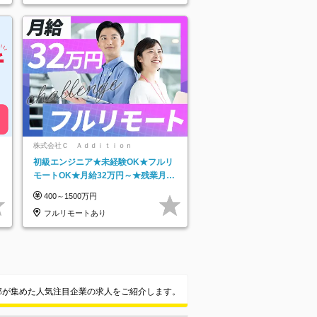
知県…
株式会社Ｃ Ａｄｄｉｔｉｏｎ
初級エンジニア★未経験OK★フルリ
モートOK★月給32万円～★残業月10
h＆年休120日以上★副業可
400～1500万円
フルリモートあり
集部が集めた人気注目企業の求人をご紹介します。