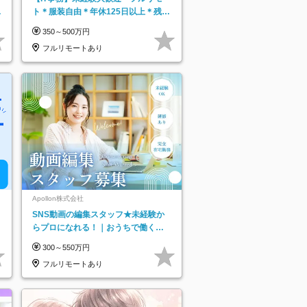
日
ト＊服装自由＊年休125日以上＊残業
り
なし＊月給26万円以上
350～500万円
フルリモートあり
Apollon株式会社
SNS動画の編集スタッフ★未経験か
らプロになれる！｜おうちで働くフ
ルリモート｜残業ゼロで18時退勤◎
300～550万円
フルリモートあり