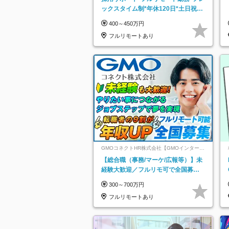
ックスタイム制*年休120日*土日祝休
み*残業ほぼなし*育児中社員8割以上
400～450万円
フルリモートあり
GMOコネクトHR株式会社【GMOインターネ
ットグループ】
【総合職（事務/マーケ/広報等）】未
経験大歓迎／フルリモ可で全国募
集！年収アップ多数★年休最大130日
300～700万円
★
フルリモートあり