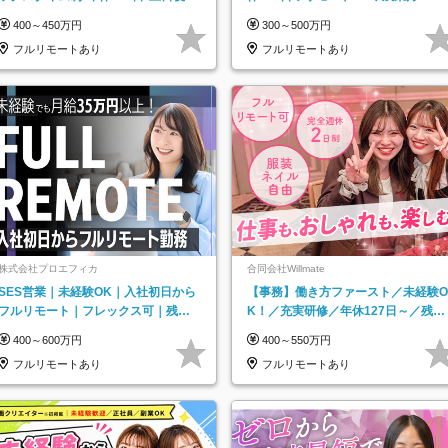
み*残業ほぼなし*育児中社員8割以上
下◆賞与年3回◆5年目まで必ず昇給
400～450万円
300～500万円
フルリモートあり
フルリモートあり
株式会社プロエフィカ
合同会社Willmate
SES営業｜未経験OK｜入社初日から
【事務】働き方ファースト／未経験O
フルリモート｜フレックス可｜残業
K！／充実研修／年休127日～／残業
月平均10h以下｜事業立ち上げメンバ
なし／平均20代／リモートOK
400～600万円
400～550万円
ー
フルリモートあり
フルリモートあり