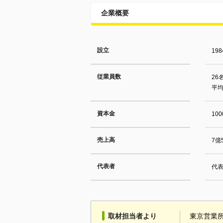
企業概要
設立
19
従業員数
26
平均
資本金
10
売上高
7億
代表者
代表
取材担当者より
東京営業