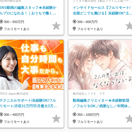
Apollon株式会社
ミイダス株式会社【東証プライム上場パーソ
ルグループ】
SNS動画の編集スタッフ★未経験か
インサイドセールス【フルリモート/
らプロになれる！｜おうちで働くフ
全国どこでも働ける】未経験OK*土
ルリモート｜残業ゼロで18時退勤◎
祝休み*残業少なめ*在宅勤務手当あ
300～550万円
300～600万円
フルリモートあり
フルリモートあり
TDCX Japan株式会社
株式会社ＬＩＶＥ ＵＰ
テクニカルサポート/未経験OK/フル
動画編集クリエイター★未経験歓迎
リモート/月収31万円可/月最大3万の
／フルリモOK／残業なし／年間休日
インセンティブ支給/平均年齢33歳
125日／髪・服・ネイル自由／研修充
300～400万円
350～1000万円
実で安心
フルリモートあり
フルリモートあり