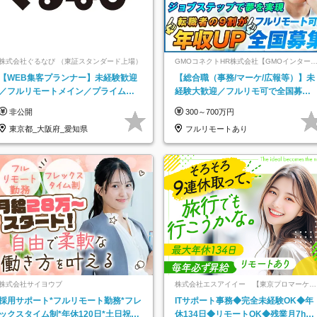
株式会社ぐるなび （東証スタンダード上場）
GMOコネクトHR株式会社【GMOインター
ットグループ】
【WEB集客プランナー】未経験歓迎
【総合職（事務/マーケ/広報等）】未
／フルリモートメイン／プライム上
経験大歓迎／フルリモ可で全国募
場／土日祝休み／東京・大阪・名古
集！年収アップ多数★年休最大130日
非公開
300～700万円
屋
★
東京都_大阪府_愛知県
フルリモートあり
株式会社サイヨウブ
株式会社エスアイイー 【東京プロマーケッ
ト上場】
採用サポート*フルリモート勤務*フレ
ITサポート事務◆完全未経験OK◆年
ックスタイム制*年休120日*土日祝休
休134日◆リモートOK◆残業月7h以