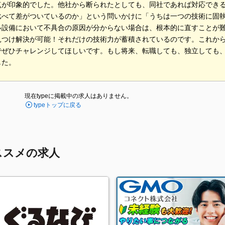
点が印象的でした。他社から断られたとしても、同社であれば対応でき
比べて差がついているのか」という問いかけに「うちは一つの技術に固
ル設備において不具合の原因が分からない場合は、根本的に直すことが
見つけ解決が可能！それだけの技術力が蓄積されているのです。これか
でぜひチャレンジしてほしいです。もし将来、転職しても、独立しても
した。
現在typeに掲載中の求人はありません。
typeトップに戻る
ススメの求人