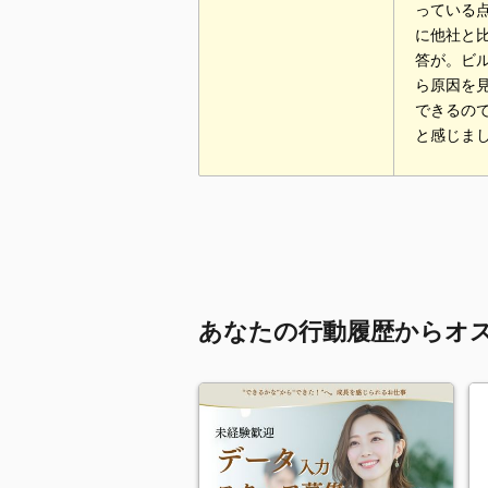
っている
に他社と
答が。ビ
ら原因を
できるの
と感じま
あなたの行動履歴からオ