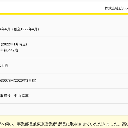
株式会社ビル
84年4月（創立1972年4月）
名(2022年1月時点)
年齢／42歳
00万円
5300万円(2020年3月期)
取締役 中山 幸藏
所へ伺い、事業部長兼東京営業所 所長に取材させていただきました。高