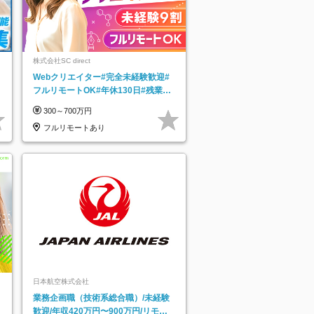
ネ
株式会社SC direct
Webクリエイター#完全未経験歓迎#
フルリモートOK#年休130日#残業月
5h以下#全国募集#最大1年の研修
300～700万円
フルリモートあり
日本航空株式会社
業務企画職（技術系総合職）/未経験
歓迎/年収420万円〜900万円/リモー