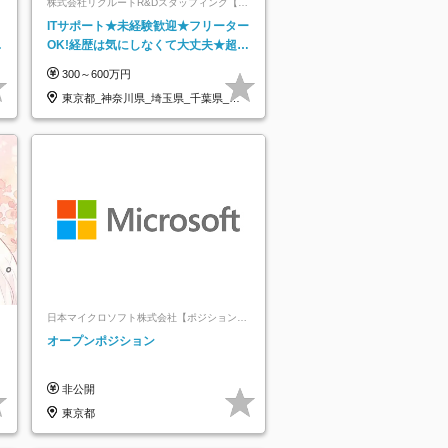
株式会社リクルートR&Dスタッフィング【リ
クルートグループ】
ITサポート★未経験歓迎★フリーター
日
OK!経歴は気にしなくて大丈夫★超大
り
手リクルートグループの正社員/sg
300～600万円
東京都_神奈川県_埼玉県_千葉県_大
阪府…
日本マイクロソフト株式会社【ポジションマ
ッチ登録】
オープンポジション
非公開
東京都