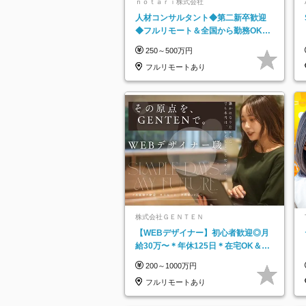
ｎｏｔａｒｉ株式会社
人材コンサルタント◆第二新卒歓迎
◆フルリモート＆全国から勤務OK◆
残業月10h以内◆フレックス制
250～500万円
フルリモートあり
株式会社ＧＥＮＴＥＮ
【WEBデザイナー】初⼼者歓迎◎⽉
給30万〜＊年休125⽇＊在宅OK＆研
修あり＊フレックス
200～1000万円
フルリモートあり