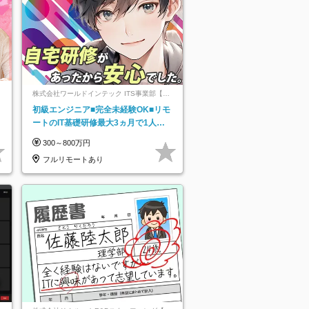
株式会社ワールドインテック ITS事業部【東
証プライム上場グループ】
初級エンジニア■完全未経験OK■リモ
ートのIT基礎研修最大3ヵ月で1人前
へ■残業月8.5h■安定基盤/STR
300～800万円
フルリモートあり