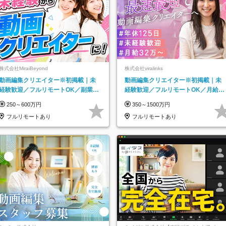
株式会社MiraiBeyond
株式会社viralinks
動画編集クリエイター※初掲載｜未
動画編集クリエイター※初掲載｜未
経験歓迎／フルリモートOK／副業O
経験歓迎／フルリモートOK／月給32
K
万＋賞与
250～600万円
350～1500万円
フルリモートあり
フルリモートあり