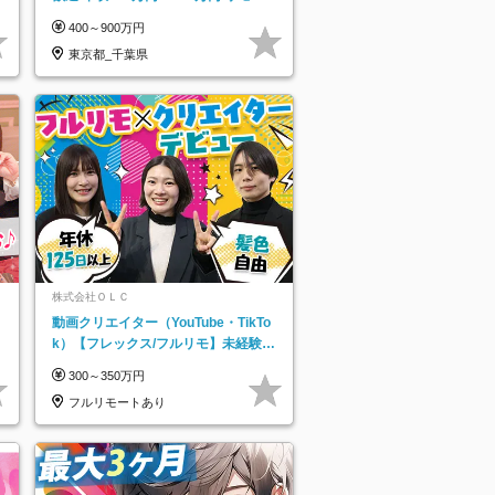
トフレックス可
400～900万円
東京都_千葉県
株式会社ＯＬＣ
動画クリエイター（YouTube・TikTo
k）【フレックス/フルリモ】未経験O
K｜Web研修1年間｜副業OK
300～350万円
フルリモートあり