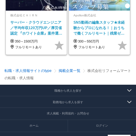
株式会社ＣＡＩＲＮ
Apollon株式会社
サーバー・クラウドエンジニア
SNS動画の編集スタッフ★未経
／平均年収120万円UP／厚労省
験からプロになれる！｜おうち
認定 『ホワイト企業』案件選択
で働くフルリモート｜残業ゼロ
制度／年休129日
で18時退勤◎
350～1500万円
300～550万円
フルリモートあり
フルリモートあり
転職・求人情報サイトのtype
掲載企業一覧
株式会社リフォームマート
の転職・求人情報
職種から求人を探す
勤務地から求人を探す
求人掲載・利用規約・お問合せ
ホーム
ログイン