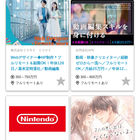
株式会社ＣＯＲＥ ＣＯＤＥ
合同会社AFE
Webデザイナー◆HP制作＊フ
動画・映像クリエイター／経験
ルリモート＆副業OK！年休128
ゼロから一流へ／フルリモート
日／基本定時退社／動画編集
OK／月給25万円～／年休125
日以上
350～750万円
300～800万円
フルリモートあり
フルリモートあり