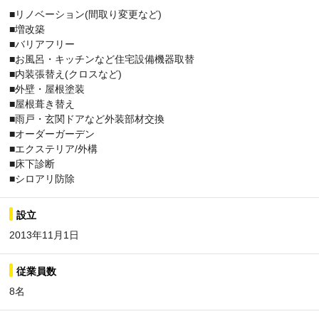
■リノベーション(間取り変更など)
■増改築
■バリアフリー
■お風呂・キッチンなど住宅設備機器取替
■内装張替え(クロスなど)
■外壁・屋根塗装
■屋根葺き替え
■雨戸・玄関ドアなど外装部材交換
■オーダーガーデン
■エクステリア/外構
■床下診断
■シロアリ防除
設立
2013年11月1日
従業員数
8名