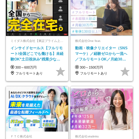
ミイダス株式会社【東証プライム上場パーソルグループ】
株式会社One feat.
インサイドセールス【フルリモ
動画・映像クリエイター（SNS
ート/全国どこでも働ける】未経
マーケ）／経験ゼロから一流へ
験OK*土日祝休み*残業少なめ*
／フルリモートOK／月給30万
在宅勤務手当あり
円～／年休130日以上
300～600万円
300～1500万円
フルリモートあり
フルリモートあり
ＦＴＣ株式会社
株式会社viralinks