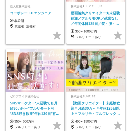
任天堂株式会社
株式会社ＬＩＶＥ ＵＰ
コーポレートITエンジニア
動画編集クリエイター★未経験
歓迎／フルリモOK／残業なし
非公開
／年間休日125日／髪・服・ネ
東京都_京都府
イル自由／研修充実で安心
350～1000万円
フルリモートあり
ゼロプライド株式会社
株式会社SUNRISE
SNSマーケター*未経験でも月
【動画クリエイター】未経験歓
給30万円～*フルリモート可
迎＊月給30万～＊年休125日以
*SNS好き歓迎*年休130日*有休
上＊フルリモ・フルフレックス
取得率100%
◆10名の採用が決定◆
350～600万円
400～1500万円
フルリモートあり
フルリモートあり