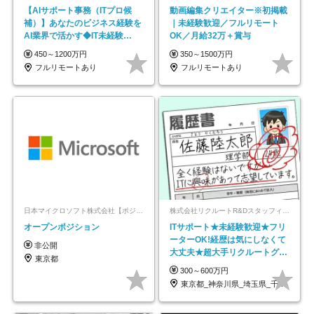
【AIサポート事務（ITプロ候
動画編集クリエイター※初掲載
補）】あなたのビジネス経験を
｜未経験歓迎／フルリモート
AI業界で活かす◆IT未経験
OK／月給32万＋賞与
OK◆目指せるコンサル
450～1200万円
350～1500万円
フルリモートあり
フルリモートあり
日本マイクロソフト株式会社【ポジションマッチ登録】
株式会社リクルートR&Dスタッフィング【リクルートグループ】
オープンポジション
ITサポート★未経験歓迎★フリ
ーターOK!経歴は気にしなくて
非公開
大丈夫★超大手リクルートグル
東京都
ープの正社員/sg
300～600万円
東京都_神奈川県_埼玉県_千葉県_大阪府…