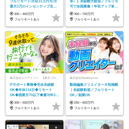
フルリモート/月収31万円可/月
等）】未経験大歓迎／フルリモ
最大3万のインセンティブ支給/
可で全国募集！年収アップ多数
平均年齢33歳
★年休最大130日★
300～400万円
300～700万円
フルリモートあり
フルリモートあり
株式会社エスアイイー 【東京プロマーケット上場】
株式会社MiraiBeyond
ITサポート事務◆完全未経験
動画編集クリエイター※初掲載
OK◆年休134日◆リモート
｜未経験歓迎／フルリモート
OK◆残業月7h以下◆賞与年3回
OK／副業OK
◆5年目まで必ず昇給
300～500万円
250～600万円
フルリモートあり
フルリモートあり