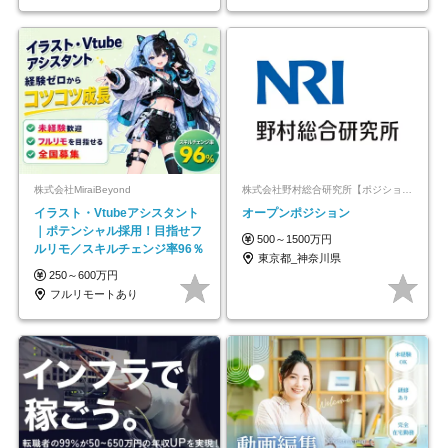
株式会社MiraiBeyond
株式会社野村総合研究所【ポジションマッチ登録】
イラスト・Vtubeアシスタント
オープンポジション
｜ポテンシャル採用！目指せフ
500～1500万円
ルリモ／スキルチェンジ率96％
東京都_神奈川県
250～600万円
フルリモートあり