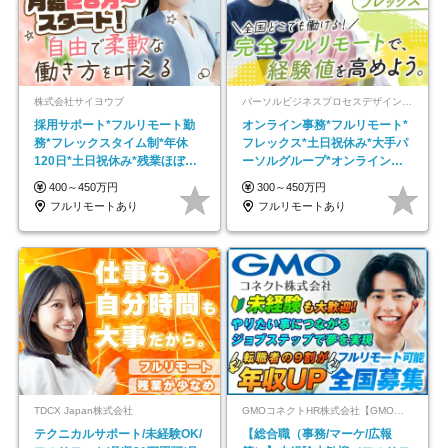
株式会社サイヨウブ
パーソルビジネスプロセスデザイン株式会社 事業開発本部
採用サポート*フルリモート勤
オンライン事務*フルリモート*
務*フレックスタイム制*年休
フレックス*土日祝休み*大手パ
120日*土日祝休み*残業ほぼな
ーソルグループ*オンライン面
し*育児中社員8割以上
接*30～40代活躍中
400～450万円
300～450万円
フルリモートあり
フルリモートあり
TDCX Japan株式会社
GMOコネクトHR株式会社【GMOインターネットグループ】
テクニカルサポート/未経験OK/
【総合職（事務/マーケ/広報