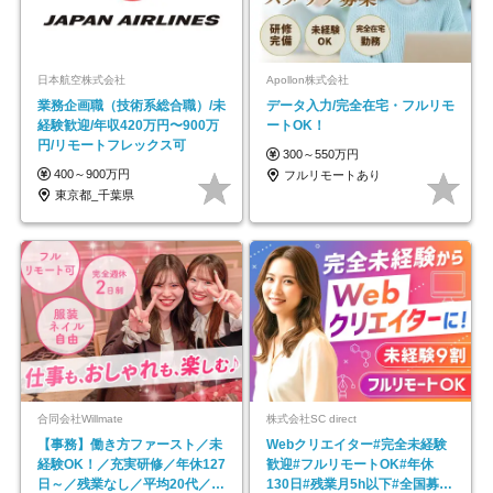
日本航空株式会社
Apollon株式会社
業務企画職（技術系総合職）/未
データ入力/完全在宅・フルリモ
経験歓迎/年収420万円〜900万
ートOK！
円/リモートフレックス可
300～550万円
400～900万円
フルリモートあり
東京都_千葉県
合同会社Willmate
株式会社SC direct
【事務】働き方ファースト／未
Webクリエイター#完全未経験
経験OK！／充実研修／年休127
歓迎#フルリモートOK#年休
日～／残業なし／平均20代／リ
130日#残業月5h以下#全国募集