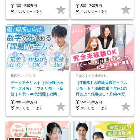
モートOK
#最大1年の研修
400～550万円
300～700万円
フルリモートあり
フルリモートあり
株式会社リベンリ
フルスタック株式会社
データアナリスト（自社製品の
【IT事務】未経験大歓迎＊フル
データ分析）｜フルリモート勤
リモート＊服装自由＊年休125
務｜30代～40代活躍｜残業少
日以上＊残業なし＊月給26万円
なめ｜子育て社員多数活躍
以上
400～800万円
350～500万円
フルリモートあり
フルリモートあり