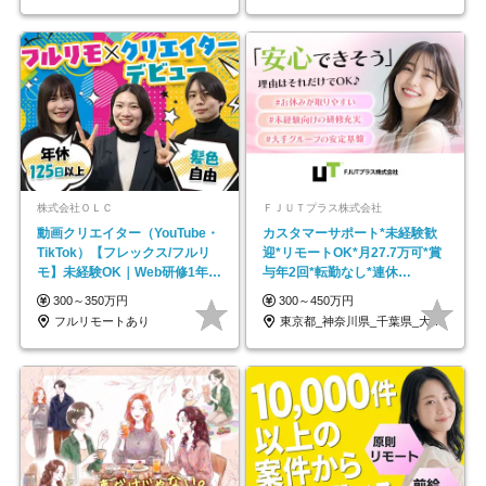
株式会社ＯＬＣ
ＦＪＵＴプラス株式会社
動画クリエイター（YouTube・
カスタマーサポート*未経験歓
TikTok）【フレックス/フルリ
迎*リモートOK*月27.7万可*賞
モ】未経験OK｜Web研修1年間
与年2回*転勤なし*連休
｜副業OK
OK/ZE010232
300～350万円
300～450万円
フルリモートあり
東京都_神奈川県_千葉県_大阪府_愛知県…