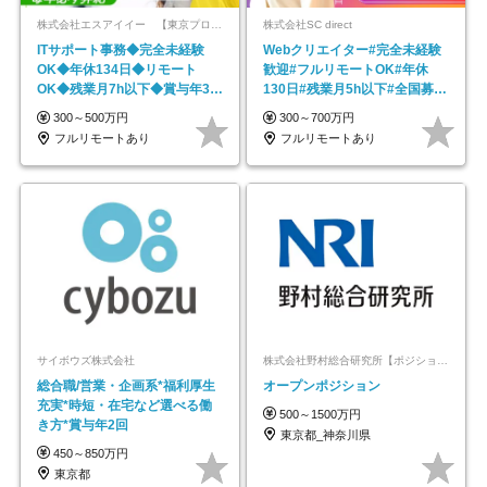
株式会社エスアイイー 【東京プロマーケット上場】
株式会社SC direct
ITサポート事務◆完全未経験
Webクリエイター#完全未経験
OK◆年休134日◆リモート
歓迎#フルリモートOK#年休
OK◆残業月7h以下◆賞与年3回
130日#残業月5h以下#全国募集
◆5年目まで必ず昇給
#最大1年の研修
300～500万円
300～700万円
フルリモートあり
フルリモートあり
サイボウズ株式会社
株式会社野村総合研究所【ポジションマッチ登録】
総合職/営業・企画系*福利厚生
オープンポジション
充実*時短・在宅など選べる働
500～1500万円
き方*賞与年2回
東京都_神奈川県
450～850万円
東京都