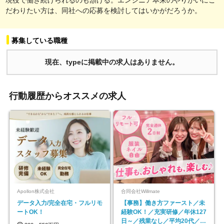
だわりたい方は、同社への応募を検討してはいかがだろうか。
募集している職種
現在、typeに掲載中の求人はありません。
行動履歴からオススメの求人
Apollon株式会社
合同会社Willmate
データ入力/完全在宅・フルリモ
【事務】働き方ファースト／未
ートOK！
経験OK！／充実研修／年休127
日～／残業なし／平均20代／リ