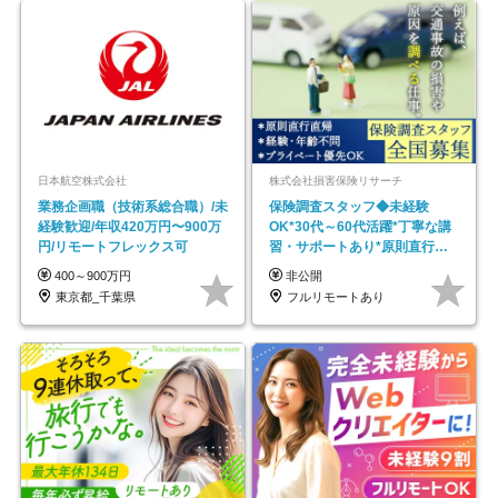
日本航空株式会社
株式会社損害保険リサーチ
業務企画職（技術系総合職）/未
保険調査スタッフ◆未経験
経験歓迎/年収420万円〜900万
OK*30代～60代活躍*丁寧な講
円/リモートフレックス可
習・サポートあり*原則直行直
帰／全国募集・業務委託
400～900万円
非公開
東京都_千葉県
フルリモートあり