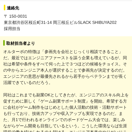
連絡先
〒 150-0031
東京都渋谷区桜丘町31-14 岡三桜丘ビルSLACK SHIBUYA202
採用担当
取材担当者より
オルターボの特徴は「参画先を会社とじっくり相談できること」
だ。最近ではエンジニアファーストを謳う企業も増えているが、同
社は希望や条件をすべて伺った上で３つほどの候補をチョイス。そ
の中からエンジニア本人が選択することで参画先が決定するのだ。
エンジニアの意思が最優先されるから若手からベテランまでが長く
活躍できているのだろう。
同社はこれまでも副業OKとしてきたが、エンジニアのスキル向上を
促すために新しく『ゲーム副業サポート制度』を開始。希望する方
に会社がゲーム制作をはじめとした個人活動の技術・活動サポート
も行っており、技術力アップや収入アップも実現できるのだ。ま
た、月1で行われるオンラインでのボードゲーム大会では、楽しみ
ながらゲーム開発も目指しているという。こうした環境ならば生涯
現役で働き続けられるのも頷ける。エンジニア本来のやりがいにこ