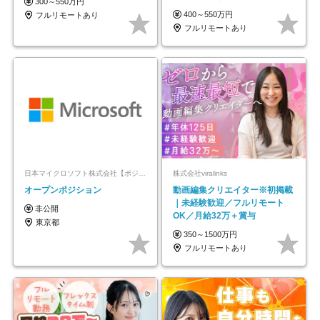
300～550万円
モートOK
400～550万円
フルリモートあり
フルリモートあり
日本マイクロソフト株式会社【ポジションマッチ登録】
株式会社viralinks
オープンポジション
動画編集クリエイター※初掲載
｜未経験歓迎／フルリモート
非公開
OK／月給32万＋賞与
東京都
350～1500万円
フルリモートあり