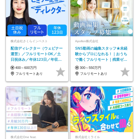
株式会社さくらインベスト
Apollon株式会社
配信ディレクター（ウェビナー
SNS動画の編集スタッフ★未経
運営）／フルリモートOK／土
験からプロになれる！｜おうち
日祝休み／年休123日／年収
で働くフルリモート｜残業ゼロ
600万円可
で18時退勤◎
400～600万円
300～550万円
フルリモートあり
フルリモートあり
株式会社One feat.
株式会社ミライル