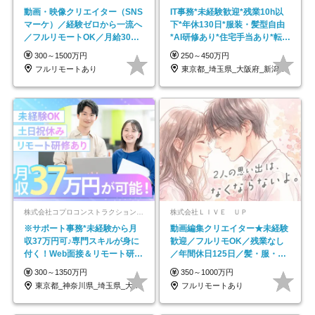
動画・映像クリエイター（SNS
IT事務*未経験歓迎*残業10h以
マーケ）／経験ゼロから一流へ
下*年休130日*服装・髪型自由
／フルリモートOK／月給30万
*AI研修あり*住宅手当あり*転勤
円～／年休130日以上
なし
300～1500万円
250～450万円
フルリモートあり
東京都_埼玉県_大阪府_新潟県_福岡県
株式会社コプロコンストラクション【東証プライム上場コプロ・ホールディングス子会社】
株式会社ＬＩＶＥ ＵＰ
※サポート事務*未経験から月
動画編集クリエイター★未経験
収37万円可♪専門スキルが身に
歓迎／フルリモOK／残業なし
付く！Web面接＆リモート研修
／年間休日125日／髪・服・ネ
も充実♪/a
イル自由／研修充実で安心
300～1350万円
350～1000万円
東京都_神奈川県_埼玉県_大阪府_愛知県…
フルリモートあり