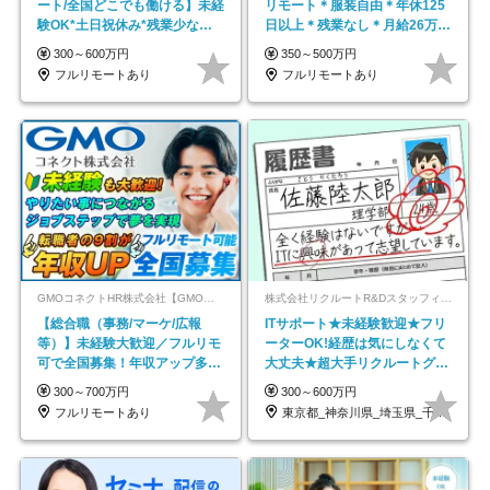
ート/全国どこでも働ける】未経
リモート＊服装自由＊年休125
験OK*土日祝休み*残業少なめ*
日以上＊残業なし＊月給26万円
在宅勤務手当あり
以上
300～600万円
350～500万円
フルリモートあり
フルリモートあり
GMOコネクトHR株式会社【GMOインターネットグループ】
株式会社リクルートR&Dスタッフィング【リクルートグループ】
【総合職（事務/マーケ/広報
ITサポート★未経験歓迎★フリ
等）】未経験大歓迎／フルリモ
ーターOK!経歴は気にしなくて
可で全国募集！年収アップ多数
大丈夫★超大手リクルートグル
★年休最大130日★
ープの正社員/sg
300～700万円
300～600万円
フルリモートあり
東京都_神奈川県_埼玉県_千葉県_大阪府…