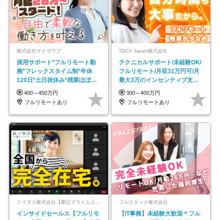
株式会社サイヨウブ
TDCX Japan株式会社
採用サポート*フルリモート勤
テクニカルサポート/未経験OK/
務*フレックスタイム制*年休
フルリモート/月収31万円可/月
120日*土日祝休み*残業ほぼな
最大3万のインセンティブ支給/
し*育児中社員8割以上
平均年齢33歳
400～450万円
300～400万円
フルリモートあり
フルリモートあり
ミイダス株式会社【東証プライム上場パーソルグループ】
フルスタック株式会社
インサイドセールス【フルリモ
【IT事務】未経験大歓迎＊フル