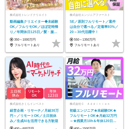
株式会社トレンドクリエイト
株式会社エンジニアファースト
動画編集クリエイター◆未経験
SE／原則フルリモート／案件
OK／フルリモOK／ほぼ定時帰
は自分で選べる／定着率93%／
り／年間休日125日／髪・服・
20～30代活躍中！
ネイル自由／副業OK
350～1000万円
550～1350万円
フルリモートあり
フルリモートあり
株式会社さくらインベスト
株式会社Ｃ Ａｄｄｉｔｉｏｎ
経営企画・リサーチ／月給30万
初級エンジニア★未経験OK★
円～／リモートOK／土日祝休
フルリモートOK★月給32万円
み／生成AIを活用できる方歓迎
～★残業月10h＆年休120日以
上★副業可
400～600万円
400～1500万円