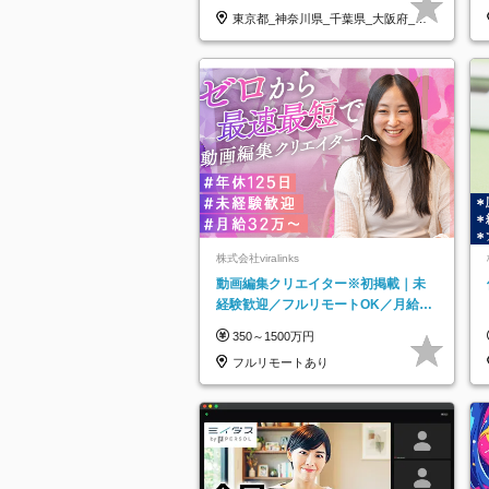
東京都_神奈川県_千葉県_大阪府_愛
知県…
株式会社viralinks
動画編集クリエイター※初掲載｜未
経験歓迎／フルリモートOK／月給32
万＋賞与
350～1500万円
フルリモートあり