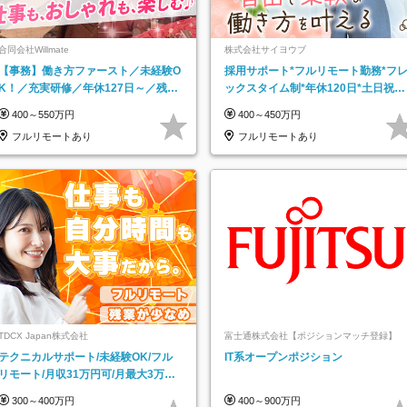
合同会社Willmate
株式会社サイヨウブ
【事務】働き方ファースト／未経験O
採用サポート*フルリモート勤務*フ
K！／充実研修／年休127日～／残業
ックスタイム制*年休120日*土日祝休
なし／平均20代／リモートOK
み*残業ほぼなし*育児中社員8割以上
400～550万円
400～450万円
フルリモートあり
フルリモートあり
TDCX Japan株式会社
富士通株式会社【ポジションマッチ登録】
テクニカルサポート/未経験OK/フル
IT系オープンポジション
リモート/月収31万円可/月最大3万の
インセンティブ支給/平均年齢33歳
300～400万円
400～900万円