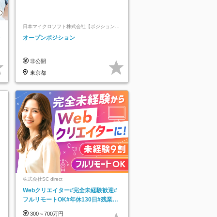
日本マイクロソフト株式会社【ポジションマ
ッチ登録】
レ
オープンポジション
非公開
東京都
株式会社SC direct
Webクリエイター#完全未経験歓迎#
フルリモートOK#年休130日#残業月
5h以下#全国募集#最大1年の研修
300～700万円