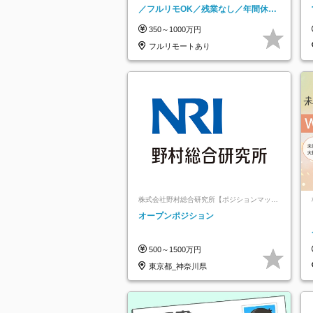
／フルリモOK／残業なし／年間休日
125日／髪・服・ネイル自由／研修充
350～1000万円
実で安心
フルリモートあり
株式会社野村総合研究所【ポジションマッチ
登録】
オープンポジション
500～1500万円
東京都_神奈川県