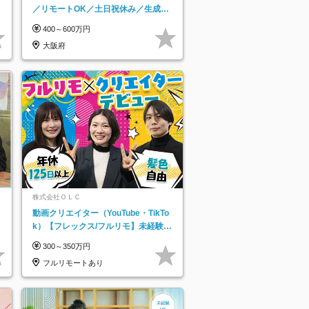
／リモートOK／土日祝休み／生成AI
を活用できる方歓迎
400～600万円
大阪府
株式会社ＯＬＣ
動画クリエイター（YouTube・TikTo
k）【フレックス/フルリモ】未経験O
K｜Web研修1年間｜副業OK
300～350万円
フルリモートあり