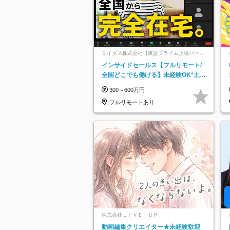
ミイダス株式会社【東証プライム上場パーソ
ルグループ】
インサイドセールス【フルリモート/
全国どこでも働ける】未経験OK*土日
祝休み*残業少なめ*在宅勤務手当あり
300～600万円
フルリモートあり
株式会社ＬＩＶＥ ＵＰ
動画編集クリエイター★未経験歓迎