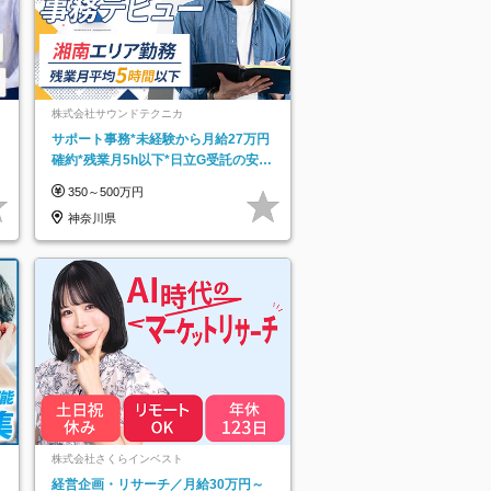
株式会社サウンドテクニカ
サポート事務*未経験から月給27万円
確約*残業月5h以下*日立G受託の安定
基盤*湘南エリア勤務
350～500万円
神奈川県
ネ
株式会社さくらインベスト
経営企画・リサーチ／月給30万円～