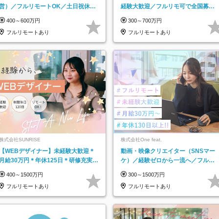
営）／フルリモートOK／土日祝休み
経験大歓迎／フルリモ可で全国募
／年休123日／年収600万円可
集！年収アップ多数★年休最大130日
400～600万円
300～700万円
★
フルリモートあり
フルリモートあり
株式会社SUNRISE
株式会社One feat.
【WEBデザイナー】未経験大歓迎＊
動画・映像クリエイター（SNSマー
月給30万円＊年休125日＊研修充実＊
ケ）／経験ゼロから一流へ／フルリ
フルリモ＊フルフレックス＊
モートOK／月給30万円～／年休130
400～1500万円
300～1500万円
日以上
フルリモートあり
フルリモートあり