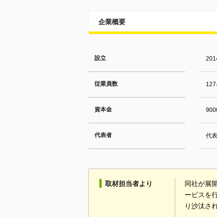
企業概要
設立
20
従業員数
12
資本金
90
代表者
代表
取材担当者より
同社が展
ービスを
り沙汰さ