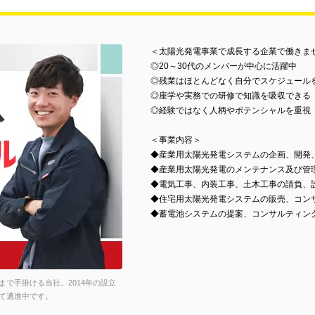
＜太陽光発電事業で成長する企業で働きま
◎20～30代のメンバーが中心に活躍中
◎残業はほとんどなく自分でスケジュール
◎座学や実務での研修で知識を吸収できる
◎経験ではなく人柄やポテンシャルを重視
＜事業内容＞
◆産業用太陽光発電システムの企画、開発
◆産業用太陽光発電のメンテナンス及び管
◆電気工事、内装工事、土木工事の請負、
◆住宅用太陽光発電システムの販売、コン
◆蓄電池システムの提案、コンサルティン
で手掛ける当社。2014年の設立
て邁進中です。