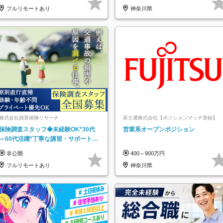
フルリモートあり
神奈川県
株式会社損害保険リサーチ
富士通株式会社【ポジションマッチ登録】
保険調査スタッフ◆未経験OK*30代
営業系オープンポジション
～60代活躍*丁寧な講習・サポートあ
り*原則直行直帰／全国募集・業務委
非公開
400～900万円
託
フルリモートあり
神奈川県