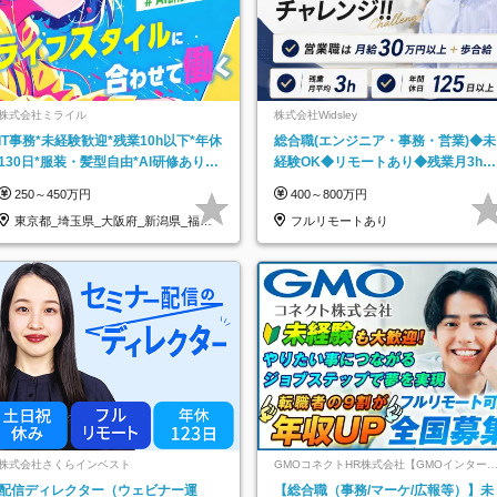
株式会社ミライル
株式会社Widsley
IT事務*未経験歓迎*残業10h以下*年休
総合職(エンジニア・事務・営業)◆未
130日*服装・髪型自由*AI研修あり*
経験OK◆リモートあり◆残業月3h◆
住宅手当あり*転勤なし
服装髪型自由
250～450万円
400～800万円
東京都_埼玉県_大阪府_新潟県_福岡
フルリモートあり
県
株式会社さくらインベスト
GMOコネクトHR株式会社【GMOインター
ットグループ】
配信ディレクター（ウェビナー運
【総合職（事務/マーケ/広報等）】未