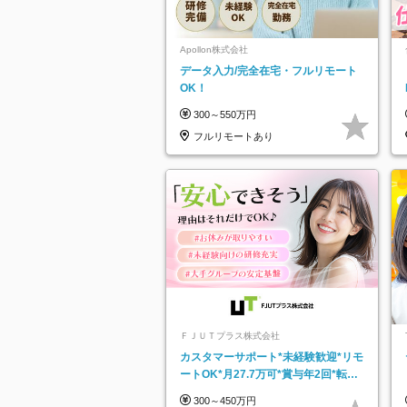
Apollon株式会社
データ入力/完全在宅・フルリモート
OK！
300～550万円
フルリモートあり
ＦＪＵＴプラス株式会社
カスタマーサポート*未経験歓迎*リモ
ートOK*月27.7万可*賞与年2回*転勤
なし*連休OK/ZE010232
300～450万円