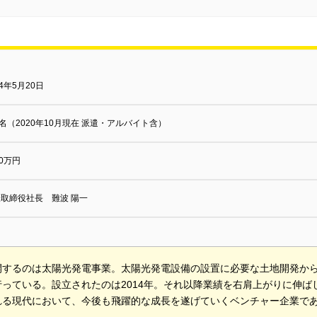
14年5月20日
7名（2020年10月現在 派遣・アルバイト含）
00万円
取締役社長 難波 陽一
開するのは太陽光発電事業。太陽光発電設備の設置に必要な土地開発か
行っている。設立されたのは2014年。それ以降業績を右肩上がりに伸
れる現代において、今後も飛躍的な成長を遂げていくベンチャー企業で