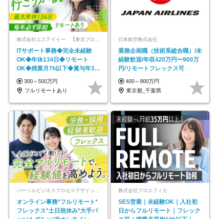
株式会社エスアイイー 【東京プロマーケット上場】
日本航空株式会社
ITサポート事務◆完全未経験
業務企画職（技術系総合職）/未
OK◆年休134日◆リモート
経験歓迎/年収420万円〜900万
OK◆残業月7h以下◆賞与年3回
円/リモートフレックス可
◆5年目まで必ず昇給
300～500万円
400～900万円
フルリモートあり
東京都_千葉県
パーソルビジネスプロセスデザイン株式会社 事業開発本部
株式会社プロエフィカ
オンライン事務*フルリモート*
SES営業｜未経験OK｜入社初
フレックス*土日祝休み*大手パ
日からフルリモート｜フレック