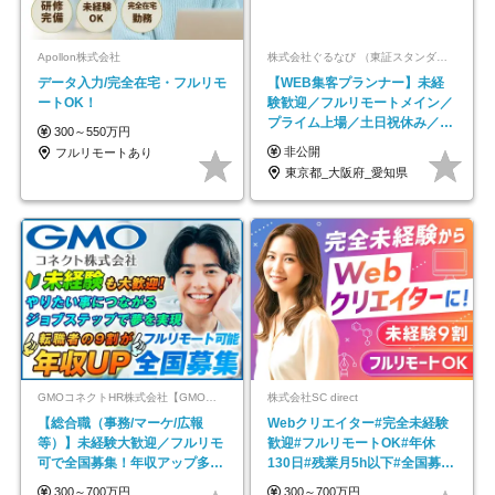
Apollon株式会社
株式会社ぐるなび （東証スタンダード上場）
データ入力/完全在宅・フルリモ
【WEB集客プランナー】未経
ートOK！
験歓迎／フルリモートメイン／
プライム上場／土日祝休み／東
300～550万円
京・大阪・名古屋
非公開
フルリモートあり
東京都_大阪府_愛知県
GMOコネクトHR株式会社【GMOインターネットグループ】
株式会社SC direct
【総合職（事務/マーケ/広報
Webクリエイター#完全未経験
等）】未経験大歓迎／フルリモ
歓迎#フルリモートOK#年休
可で全国募集！年収アップ多数
130日#残業月5h以下#全国募集
★年休最大130日★
#最大1年の研修
300～700万円
300～700万円