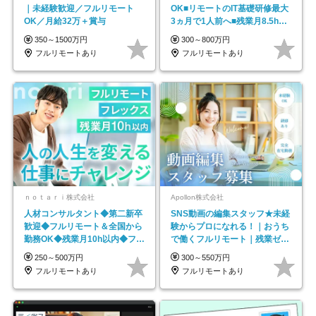
｜未経験歓迎／フルリモート
OK■リモートのIT基礎研修最大
OK／月給32万＋賞与
3ヵ月で1人前へ■残業月8.5h■
安定基盤/STR
350～1500万円
300～800万円
フルリモートあり
フルリモートあり
ｎｏｔａｒｉ株式会社
Apollon株式会社
人材コンサルタント◆第二新卒
SNS動画の編集スタッフ★未経
歓迎◆フルリモート＆全国から
験からプロになれる！｜おうち
勤務OK◆残業月10h以内◆フレ
で働くフルリモート｜残業ゼロ
ックス制
で18時退勤◎
250～500万円
300～550万円
フルリモートあり
フルリモートあり