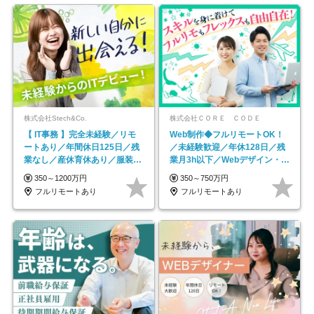
株式会社Stech&Co.
株式会社ＣＯＲＥ ＣＯＤＥ
【 IT事務 】完全未経験／リモ
Web制作◆フルリモートOK！
ートあり／年間休日125日／残
／未経験歓迎／年休128日／残
業なし／産休育休あり／服装・
業月3h以下／Webデザイン・
髪型自由／毎年昇給
ECサイトやHP制作
350～1200万円
350～750万円
フルリモートあり
フルリモートあり