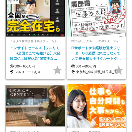
ミイダス株式会社【東証プライム上場パーソルグループ】
株式会社リクルートR&Dスタッフィング【リクルートグループ】
インサイドセールス【フルリモ
ITサポート★未経験歓迎★フリ
ート/全国どこでも働ける】未経
ーターOK!経歴は気にしなくて
験OK*土日祝休み*残業少なめ*
大丈夫★超大手リクルートグル
在宅勤務手当あり
ープの正社員/sg
300～600万円
300～600万円
フルリモートあり
東京都_神奈川県_埼玉県_千葉県_大阪府…