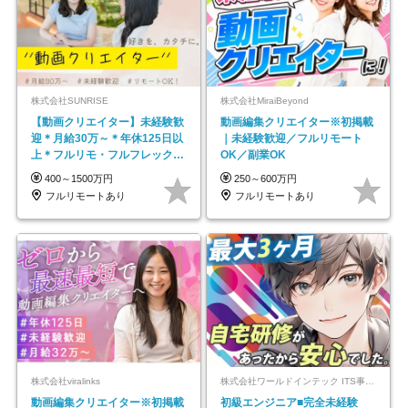
株式会社SUNRISE
株式会社MiraiBeyond
【動画クリエイター】未経験歓
動画編集クリエイター※初掲載
迎＊月給30万～＊年休125日以
｜未経験歓迎／フルリモート
上＊フルリモ・フルフレックス
OK／副業OK
◆10名の採用が決定◆
400～1500万円
250～600万円
フルリモートあり
フルリモートあり
株式会社viralinks
株式会社ワールドインテック ITS事業部【東証プライム上場グループ】
動画編集クリエイター※初掲載
初級エンジニア■完全未経験