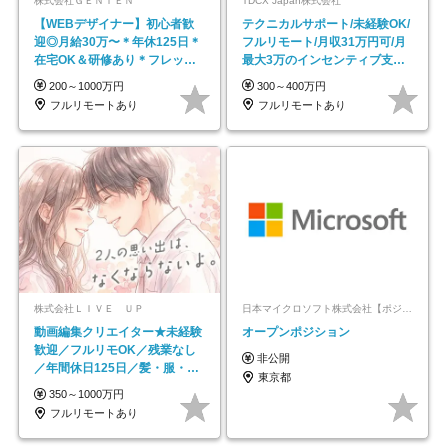
株式会社ＧＥＮＴＥＮ
TDCX Japan株式会社
【WEBデザイナー】初⼼者歓
テクニカルサポート/未経験OK/
迎◎⽉給30万〜＊年休125⽇＊
フルリモート/月収31万円可/月
在宅OK＆研修あり＊フレック
最大3万のインセンティブ支給/
ス
平均年齢33歳
200～1000万円
300～400万円
フルリモートあり
フルリモートあり
株式会社ＬＩＶＥ ＵＰ
日本マイクロソフト株式会社【ポジションマッチ登録】
動画編集クリエイター★未経験
オープンポジション
歓迎／フルリモOK／残業なし
非公開
／年間休日125日／髪・服・ネ
東京都
イル自由／研修充実で安心
350～1000万円
フルリモートあり