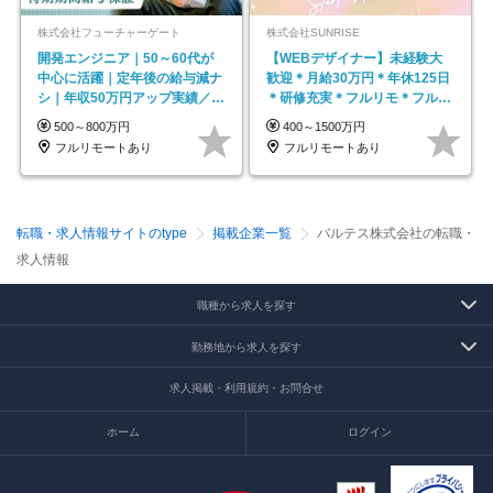
株式会社フューチャーゲート
株式会社SUNRISE
開発エンジニア｜50～60代が
【WEBデザイナー】未経験大
中心に活躍｜定年後の給与減ナ
歓迎＊月給30万円＊年休125日
シ｜年収50万円アップ実績／昇
＊研修充実＊フルリモ＊フルフ
給率92％（直近3年）
レックス＊
500～800万円
400～1500万円
フルリモートあり
フルリモートあり
転職・求人情報サイトのtype
掲載企業一覧
バルテス株式会社の転職・
求人情報
職種から求人を探す
勤務地から求人を探す
求人掲載・利用規約・お問合せ
ホーム
ログイン