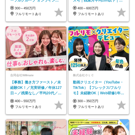
ーソルグループ*オンライン面
ス可｜残業月平均10h以下｜事
接*30～40代活躍中
業立ち上げメンバー
300～450万円
400～600万円
フルリモートあり
フルリモートあり
合同会社Willmate
株式会社ＯＬＣ
【事務】働き方ファースト／未
動画クリエイター（YouTube・
経験OK！／充実研修／年休127
TikTok）【フレックス/フルリ
日～／残業なし／平均20代／リ
モ】未経験OK｜Web研修1年間
モートOK
｜副業OK
400～550万円
300～350万円
フルリモートあり
フルリモートあり