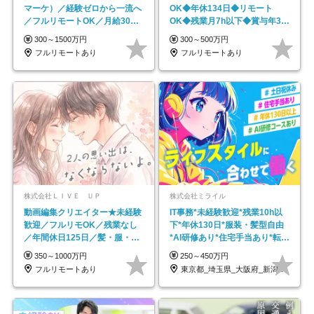
マーケ）／経験ゼロから一流へ
OK◆年休134日◆リモート
／フルリモートOK／月給30万
OK◆残業月7h以下◆賞与年3回
円～／年休130日以上
◆5年目まで必ず昇給
300～1500万円
300～500万円
フルリモートあり
フルリモートあり
株式会社ＬＩＶＥ ＵＰ
株式会社ミライル
動画編集クリエイター★未経験
IT事務*未経験歓迎*残業10h以
歓迎／フルリモOK／残業なし
下*年休130日*服装・髪型自由
／年間休日125日／髪・服・ネ
*AI研修あり*住宅手当あり*転勤
イル自由／研修充実で安心
なし
350～1000万円
250～450万円
フルリモートあり
東京都_埼玉県_大阪府_新潟県_福岡県