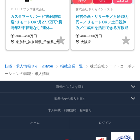
ＦＪＵＴプラス株式会社
株式会社さくらインベスト
カスタマーサポート*未経験歓
経営企画・リサーチ／月給30万
迎*リモートOK*月27.7万可*賞
円～／リモートOK／土日祝休
与年2回*転勤なし*連休
み／生成AIを活用できる方歓迎
OK/ZE010232
300～450万円
400～600万円
東京都_神奈川県_千葉県_大阪府_愛知県…
大阪府
転職・求人情報サイトのtype
掲載企業一覧
株式会社シード・コーポレ
ーションの転職・求人情報
職種から求人を探す
勤務地から求人を探す
求人掲載・利用規約・お問合せ
ホーム
ログイン