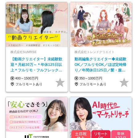
株式会社SUNRISE
株式会社トレンドクリエイト
【動画クリエイター】未経験歓
動画編集クリエイター◆未経験
迎＊月給30万～＊年休125日以
OK／フルリモOK／ほぼ定時帰
上＊フルリモ・フルフレックス
り／年間休日125日／髪・服・
◆10名の採用が決定◆
ネイル自由／副業OK
400～1500万円
350～1000万円
フルリモートあり
フルリモートあり