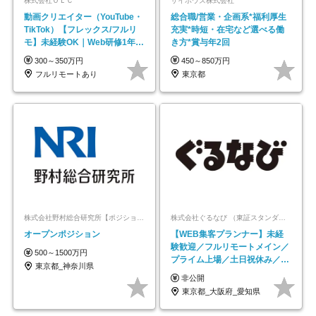
株式会社ＯＬＣ
サイボウズ株式会社
動画クリエイター（YouTube・
総合職/営業・企画系*福利厚生
TikTok）【フレックス/フルリ
充実*時短・在宅など選べる働
モ】未経験OK｜Web研修1年間
き方*賞与年2回
｜副業OK
300～350万円
450～850万円
フルリモートあり
東京都
株式会社野村総合研究所【ポジションマッチ登録】
株式会社ぐるなび （東証スタンダード上場）
オープンポジション
【WEB集客プランナー】未経
験歓迎／フルリモートメイン／
500～1500万円
プライム上場／土日祝休み／東
東京都_神奈川県
京・大阪・名古屋
非公開
東京都_大阪府_愛知県