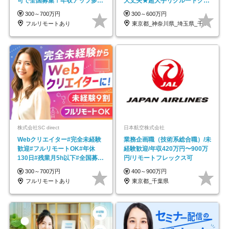
可で全国募集！年収アップ多数
大丈夫★超大手リクルートグル
★年休最大130日★
ープの正社員/sg
300～700万円
300～600万円
フルリモートあり
東京都_神奈川県_埼玉県_千葉県_大阪府…
株式会社SC direct
日本航空株式会社
Webクリエイター#完全未経験
業務企画職（技術系総合職）/未
歓迎#フルリモートOK#年休
経験歓迎/年収420万円〜900万
130日#残業月5h以下#全国募集
円/リモートフレックス可
#最大1年の研修
300～700万円
400～900万円
フルリモートあり
東京都_千葉県