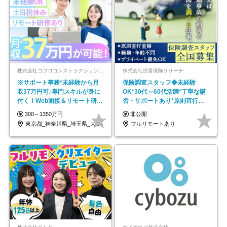
株式会社コプロコンストラクション【東証プライム上場コプロ・ホールディングス子会社】
株式会社損害保険リサーチ
※サポート事務*未経験から月
保険調査スタッフ◆未経験
収37万円可♪専門スキルが身に
OK*30代～60代活躍*丁寧な講
付く！Web面接＆リモート研修
習・サポートあり*原則直行直
も充実♪/a
帰／全国募集・業務委託
300～1350万円
非公開
東京都_神奈川県_埼玉県_大阪府_愛知県…
フルリモートあり