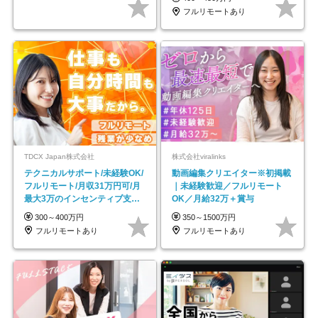
フルリモートあり
TDCX Japan株式会社
株式会社viralinks
テクニカルサポート/未経験OK/
動画編集クリエイター※初掲載
フルリモート/月収31万円可/月
｜未経験歓迎／フルリモート
最大3万のインセンティブ支給/
OK／月給32万＋賞与
平均年齢33歳
300～400万円
350～1500万円
フルリモートあり
フルリモートあり