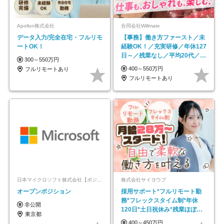
Apollon株式会社
合同会社Willmate
データ入力/完全在宅・フルリモ
【事務】働き方ファースト／未
ートOK！
経験OK！／充実研修／年休127
日～／残業なし／平均20代／リ
300～550万円
モートOK
400～550万円
フルリモートあり
フルリモートあり
日本マイクロソフト株式会社【ポジションマッチ登録】
株式会社サイヨウブ
オープンポジション
採用サポート*フルリモート勤
務*フレックスタイム制*年休
非公開
120日*土日祝休み*残業ほぼな
東京都
し*育児中社員8割以上
400～450万円