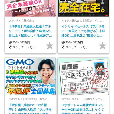
フルスタック株式会社
ミイダス株式会社【東証プライム上場パーソルグループ】
【IT事務】未経験大歓迎＊フル
インサイドセールス【フルリモ
リモート＊服装自由＊年休125
ート/全国どこでも働ける】未経
日以上＊残業なし＊月給26万円
験OK*土日祝休み*残業少なめ*
以上
在宅勤務手当あり
350～500万円
300～600万円
フルリモートあり
フルリモートあり
GMOコネクトHR株式会社【GMOインターネットグループ】
株式会社リクルートR&Dスタッフィング【リクルートグループ】
【総合職（事務/マーケ/広報
ITサポート★未経験歓迎★フリ
等）】未経験大歓迎／フルリモ
ーターOK!経歴は気にしなくて