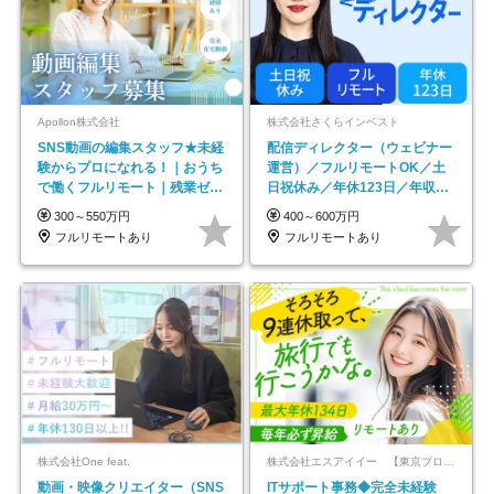
Apollon株式会社
株式会社さくらインベスト
SNS動画の編集スタッフ★未経
配信ディレクター（ウェビナー
験からプロになれる！｜おうち
運営）／フルリモートOK／土
で働くフルリモート｜残業ゼロ
日祝休み／年休123日／年収
で18時退勤◎
600万円可
300～550万円
400～600万円
フルリモートあり
フルリモートあり
株式会社One feat.
株式会社エスアイイー 【東京プロマーケット上場】
動画・映像クリエイター（SNS
ITサポート事務◆完全未経験